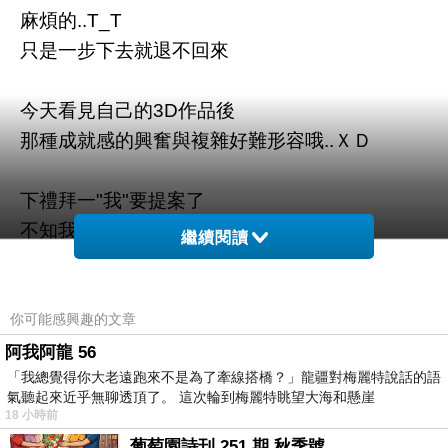
麻煩的..T_T
只是一步下去就退不回來
今天看見自己的3D作品後
那種成就感的興奮與複雜好難形容哦..ＸＤ
下禮拜一"我"要提案了
不知我會挫賽嗎...
繼續閱讀
天啊~~~~~~~~~~~~~~~~
你可能感興趣的文章
阿我阿龍 56
「我總覺得你大老遠跑來不是為了牽線搭橋？」龍疆對梅麗特說話的語
PS.照片後補
氣聽起來近乎無聊透頂了。 這次輪到梅麗特眺望大海和懸崖
18 小時前
葡萄園詩刊 251 期 秋季號