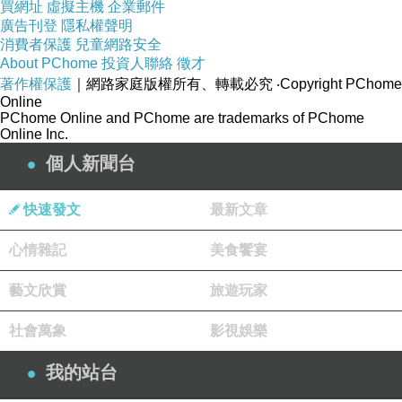
買網址
虛擬主機
企業郵件
廣告刊登
隱私權聲明
消費者保護
兒童網路安全
About PChome
投資人聯絡
徵才
著作權保護
｜網路家庭版權所有、轉載必究
‧Copyright PChome
Online
PChome Online and PChome are trademarks of PChome
Online Inc.
個人新聞台
快速發文
最新文章
心情雜記
美食饗宴
藝文欣賞
旅遊玩家
社會萬象
影視娛樂
我的站台