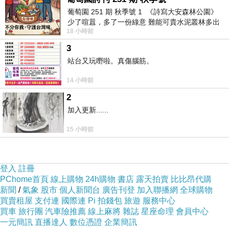
葡萄園 251 期 秋季號 1 《詩寫大安森林公園》
少了喧囂，多了一份綠意 難能可貴水泥叢林多出
忙
上一篇：
18 小時前
一
裝傻
下一篇：
3
站台又玩嘢啦。真傷腦筋。
14 小時前
2
加入更新......
15 小時前
登入
註冊
PChome首頁
線上購物
24h購物
書店
露天拍賣
比比昂代購
新聞
/
氣象
股市
個人新聞台
廣告刊登
加入聯播網
全球購物
買賣租屋
支付連
國際連
Pi 拍錢包
旅遊
服務中心
買車
旅行團
汽車險推薦
線上麻將
雜誌
星座命理
會員中心
一元簡訊
直播達人
數位憑證
企業簡訊