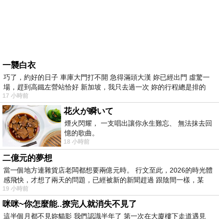
一襲白衣
巧了，約好的日子 車庫大門打不開 急得滿頭大漢 妳已經出門 虛驚一
場，趕到高鐵左營站恰好 新加坡，我只去過一次 妳的行程總是排的
17 小時前
花火が瞬いて
煙火閃耀， 一支唱出讓你永生難忘、 無法抹去回
憶的歌曲。
18 小時前
二億元的夢想
當一個地方連雜貨店老闆都想要兩億元時。 行文至此，2026的時光體
感飛快，才想了兩天的問題，已經被新的新聞趕過 跟陰間一樣，某
19 小時前
咪咪~你怎麼能..撩完人就消失不見了
這半個月都不見妳貓影 我們認識半年了 第一次在大廈樓下走道遇見