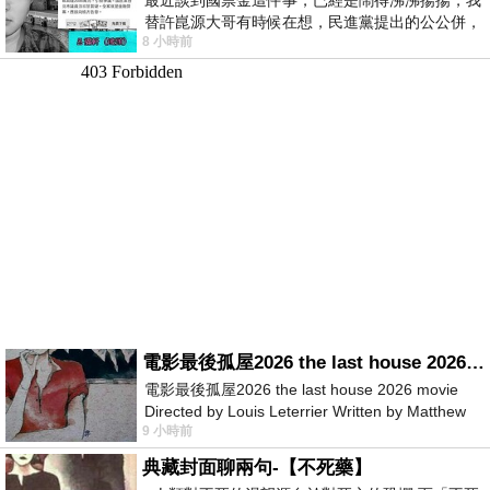
替許崑源大哥有時候在想，民進黨提出的公公併，
8 小時前
其實就是想要國庫通黨庫，鬧出最大的醜
電影最後孤屋2026 the last house 2026 movie
電影最後孤屋2026 the last house 2026 movie
Directed by Louis Leterrier Written by Matthew
9 小時前
Robinson Starring Greta Lee Wa
典藏封面聊兩句-【不死藥】