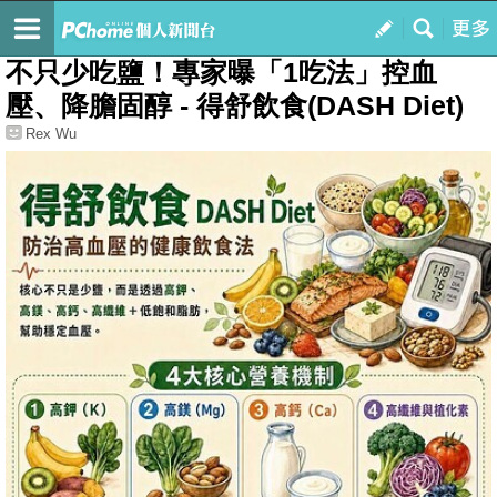
我的
最新文章
不只少吃鹽！專家曝「1吃法」控血
壓、降膽固醇 - 得舒飲食(DASH Diet)
Rex Wu