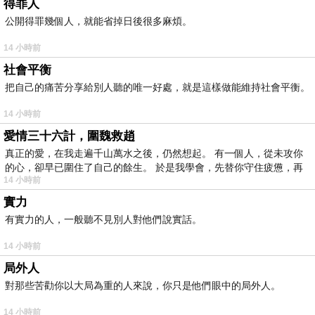
得罪人
公開得罪幾個人，就能省掉日後很多麻煩。
14 小時前
社會平衡
把自己的痛苦分享給別人聽的唯一好處，就是這樣做能維持社會平衡。
14 小時前
愛情三十六計，圍魏救趙
真正的愛，在我走遍千山萬水之後，仍然想起。 有一個人，從未攻你
的心，卻早已圍住了自己的餘生。 於是我學會，先替你守住疲憊，再
14 小時前
實力
有實力的人，一般聽不見別人對他們說實話。
14 小時前
局外人
對那些苦勸你以大局為重的人來說，你只是他們眼中的局外人。
14 小時前