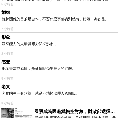
6 小時前
我害怕的
婚姻
維持關係的目的是合作，不要什麼事都講到感情。婚姻，亦如是。
7 小時前
形象
沒有能力的人最愛努力保持形象，
8 小時前
感覺
把感覺當成感情，是愛情關係里最大的誤解。
8 小時前
老實
老實的另一個含義，就是不精於處理人際關係。
8 小時前
國票成為民進黨掏空對象，財政部選擇性失憶
最近談到國票金這件事，已經是鬧得沸沸揚揚，我