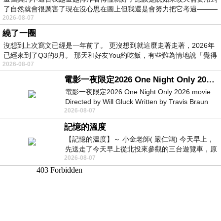
了自然就會很厲害了現在沒心思在圖上但我還是會努力把它考過———
2026-08-07
繞了一圈
沒想到上次寫文已經是一年前了。 更沒想到就這麼走著走著，2026年
已經來到了Q3的8月。 那天和好友You約吃飯，有些難為情地說「覺得
2026-08-07
電影一夜限定2026 One Night Only 2026 movie
電影一夜限定2026 One Night Only 2026 movie
Directed by Will Gluck Written by Travis Braun
2026-08-07
Starring Monica Barbaro
記憶的溫度
【記憶的溫度】～ 小金老師( 嚴仁鴻) 今天早上，
先送走了今天早上從北投來參觀的三台遊覽車，原
2026-08-07
以為展場已經差不多要安靜下來，卻發