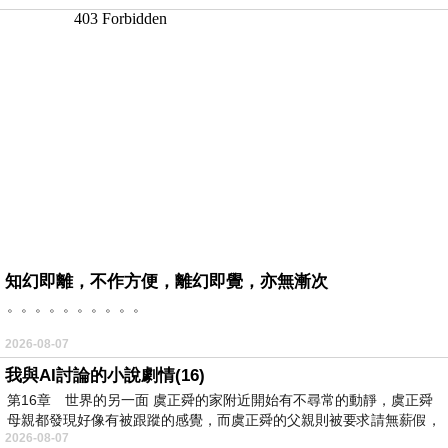
知幻即離，不作方便，離幻即覺，亦無漸次
。。。。。。。。。。
2026-08-07
我與AI討論的小說劇情(16)
第16章 世界的另一面 虞正舜的家附近開始有不尋常的動靜，虞正舜
母親都發現好像有被跟蹤的感覺，而虞正舜的父親則被要求請無薪假，
2026-08-07