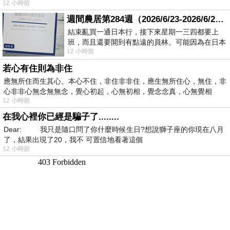
12 小時前
週間農居第284週（2026/6/23-2026/6/24) 夏至 金黃稻浪洋溢豐收喜悅
結束亂買一通日本行，接下來星期一三四都要上
班，而且還要開到有點遠的員林。可能因為在日本
12 小時前
花不少錢，星期一出門上班時，心裡沒有一
若心有住則為非住
應無所住而生其心。本心不住，非住非非住，應生無所住心，無住，非
心非非心無念無無念，覺心初起，心無初相，覺念念真，心無覺相
12 小時前
在我心裡你已經是騙子了........
Dear: 我只是隨口問了你什麼時候生日?想說獅子座的你現在八月
了，結果出現了20，我不 可置信地看著這個
12 小時前