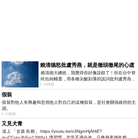
賴清德怒批盧秀燕，就是徹頭徹尾的心虛
賴清德大總統，我覺得你好像說錯了！你在台中替
何欣純輔選，用各種尖酸刻薄的說詞批判盧秀燕，
5 小時前
罵她施政滿意度輸給陳其邁，甚至還說盧
假裝
假裝對他人有興趣和忽視他人對自己的這種假裝，是社會關係維持的主
因。
6 小時前
又見犬青
送上 「女孩 依賴」 https://youtu.be/o3NgmHjAHiE?
is=CCvsvJhSur12W4s1 壞習慣，非常不適合改，只會越來越依賴。