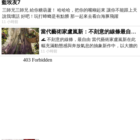
藍玫友7
三師兄三師兄 給你糖葫蘆！ 哈哈哈，把你的嘴糊起來 讓你不能跟上天
說我壞話 好吧！玩打蟑螂是有點髒 那一起來去看白海豚飛躍
11 小時前
當代藝術家盧嵐新：不刻意的線條最自由，讓色彩流動、筆觸自己說話
🌊 不刻意的線條，最自由 當代藝術家盧嵐新在此
幅充滿動態感與奔放氣息的抽象新作中，以大膽的
11 小時前
藍色顏料在白色畫布上揮灑、壓印與流淌