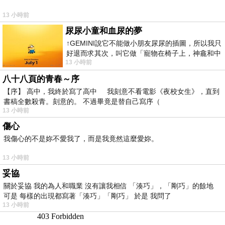
13 小時前
尿尿小童和血尿的夢
↑GEMINI說它不能做小朋友尿尿的插圖，所以我只
好退而求其次，叫它做「寵物在椅子上，神龕和中
13 小時前
年人臉孔」的畫了。 六月底
八十八頁的青春～序
【序】 高中，我終於寫了高中 我刻意不看電影《夜校女生》，直到
書稿全數殺青。刻意的。 不過畢竟是替自己寫序（
13 小時前
傷心
我傷心的不是妳不愛我了，而是我竟然這麼愛妳。
13 小時前
妥協
關於妥協 我的為人和職業 沒有讓我相信 「湊巧」，「剛巧」的餘地
可是 每樣的出現都寫著「湊巧」「剛巧」 於是 我問了
13 小時前