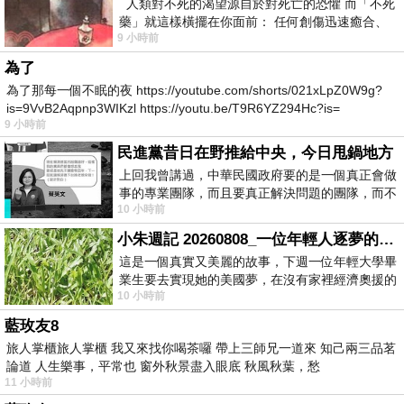
人類對不死的渴望源自於對死亡的恐懼 而「不死
藥」就這樣橫擺在你面前： 任何創傷迅速癒合、
9 小時前
停止衰老、痛覺消失…堪
為了
為了那每一個不眠的夜 https://youtube.com/shorts/021xLpZ0W9g?
is=9VvB2Aqpnp3WIKzl https://youtu.be/T9R6YZ294Hc?is=
9 小時前
民進黨昔日在野推給中央，今日甩鍋地方
上回我曾講過，中華民國政府要的是一個真正會做
事的專業團隊，而且要真正解決問題的團隊，而不
10 小時前
是只會到處甩鍋的雙標團隊，最近民進黨
小朱週記 20260808_一位年輕人逐夢的真實故事
這是一個真實又美麗的故事，下週一位年輕大學畢
業生要去實現她的美國夢，在沒有家裡經濟奧援的
10 小時前
情況下，靠著自我努力工作累積出國基
藍玫友8
旅人掌櫃旅人掌櫃 我又來找你喝茶囉 帶上三師兄一道來 知己兩三品茗
論道 人生樂事，平常也 窗外秋景盡入眼底 秋風秋葉，愁
11 小時前