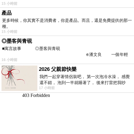
15 小時前
產品
更多時候，你其實不是消費者，你是產品。而且，還是免費提供的那一
種。
15 小時前
◎墨客與青硯
■寓言故事 ◎墨客與青硯
⊕潘文良 一個年輕
16 小時前
的墨客，在京城的古玩肆裡
2026 父親節快樂
我們一起穿著情侶裝吧， 第一次泡冷水澡， 感覺
還不錯， 泡到一半就睡著了， 後來打雷把我吵
17 小時前
醒， 手