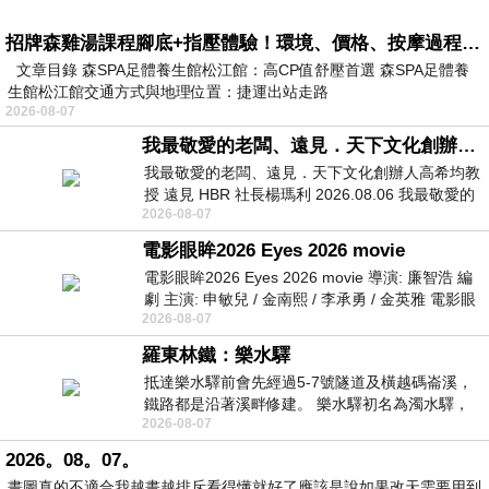
招牌森雞湯課程腳底+指壓體驗！環境、價格、按摩過程全紀錄，森SPA足體養生館松江館最新價格表
文章目錄 森SPA足體養生館松江館：高CP值舒壓首選 森SPA足體養
生館松江館交通方式與地理位置：捷運出站走路
2026-08-07
我最敬愛的老闆、遠見．天下文化創辦人高希均教授
我最敬愛的老闆、遠見．天下文化創辦人高希均教
授 遠見 HBR 社長楊瑪利 2026.08.06 我最敬愛的
2026-08-07
老闆、遠見．天下文化創辦人高希均教
電影眼眸2026 Eyes 2026 movie
電影眼眸2026 Eyes 2026 movie 導演: 廉智浩 編
劇 主演: 申敏兒 / 金南熙 / 李承勇 / 金英雅 電影眼
2026-08-07
眸2026描述攝影師徐珍因遺
羅東林鐵：樂水驛
抵達樂水驛前會先經過5-7號隧道及橫越碼崙溪，
鐵路都是沿著溪畔修建。 樂水驛初名為濁水驛，
2026-08-07
但因與臺鐵集集線車站同名，於1953
2026。08。07。
畫圖真的不適合我越畫越排斥看得懂就好了應該是說如果改天需要用到