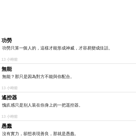
功勞
功勞只算一個人的，這樣才能形成神威，才容易變成佳話。
13 小時前
無能
無能？那只是因為對方不能與你配合。
13 小時前
遙控器
愧疚感只是别人装在你身上的一把遥控器。
13 小時前
愚蠢
沒有實力，卻想表現善良，那就是愚蠢。