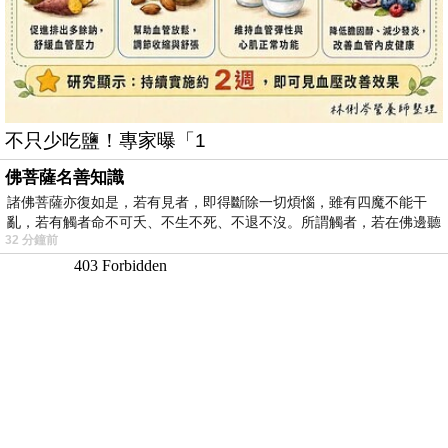
不只少吃鹽！專家曝「1
佛菩薩名善知識
諸佛菩薩亦復如是，若有見者，即得斷除一切煩惱，雖有四魔不能干
亂，若有觸者命不可夭、不生不死、不退不沒。所謂觸者，若在佛邊聽
32 分鐘前
受