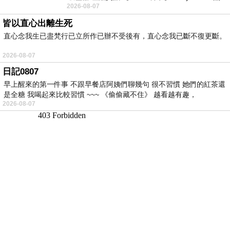
2026-08-07
線手持吸塵器評語： 能吸、能吹兼具兩
皆以直心出離生死
直心念我生已盡梵行已立所作已辦不受後有，直心念我已斷不復更斷。
2026-08-07
日記0807
早上醒來的第一件事 不跟早餐店阿姨們聊幾句 很不習慣 她們的紅茶還
是全糖 我喝起來比較習慣 ~~~ 《偷偷藏不住》 越看越有趣，
2026-08-07