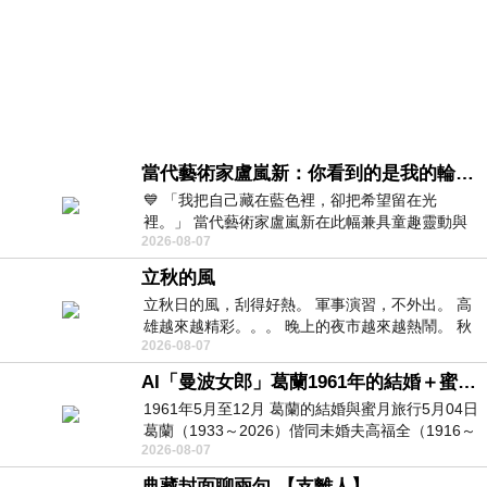
當代藝術家盧嵐新：你看到的是我的輪廓，還是你的故事？——藏在藍色裡的希望與光
💙 「我把自己藏在藍色裡，卻把希望留在光
裡。」 當代藝術家盧嵐新在此幅兼具童趣靈動與
2026-08-07
抽象韻味的新作中，用湛藍的羽翼般色塊包覆著
立秋的風
立秋日的風，刮得好熱。 軍事演習，不外出。 高
雄越來越精彩。。。 晚上的夜市越來越熱鬧。 秋
2026-08-07
天的風刮得很熱 夜遊消暑熱。。。
AI「曼波女郎」葛蘭1961年的結婚＋蜜月旅行 #戀上老電影 #葛蘭 #粟子
1961年5月至12月 葛蘭的結婚與蜜月旅行5月04日
葛蘭（1933～2026）偕同未婚夫高福全（1916～
2026-08-07
2004）乘郵輪赴倫敦6月15日於英國倫敦St.S
典藏封面聊兩句-【支離人】