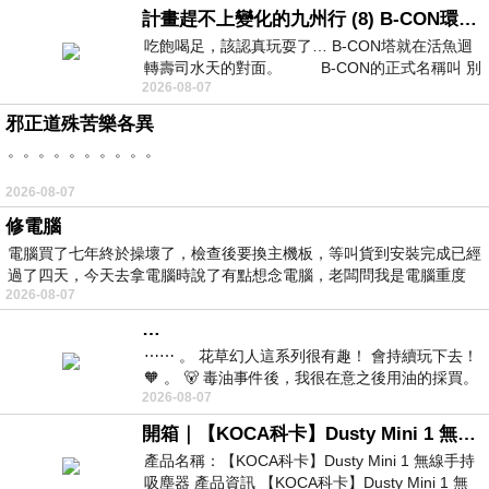
計畫趕不上變化的九州行 (8) B-CON環球塔
吃飽喝足，該認真玩耍了… B-CON塔就在活魚迴
轉壽司水天的對面。 B-CON的正式名稱叫 別
2026-08-07
邪正道殊苦樂各異
。。。。。。。。。。
2026-08-07
修電腦
電腦買了七年終於操壞了，檢查後要換主機板，等叫貨到安裝完成已經
過了四天，今天去拿電腦時說了有點想念電腦，老闆問我是電腦重度
2026-08-07
…
⋯⋯ 。 花草幻人這系列很有趣！ 會持續玩下去！
🧡 。 🐻 毒油事件後，我很在意之後用油的採買。
2026-08-07
前天購買了我之前就很愛
開箱｜【KOCA科卡】Dusty Mini 1 無線手持吸塵器
產品名稱：【KOCA科卡】Dusty Mini 1 無線手持
吸塵器 產品資訊 【KOCA科卡】Dusty Mini 1 無