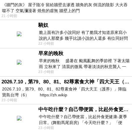
《牆門的灰》 屋子陰冷 留給牆壁去滲透 牆角的灰 倒流的陰影 大火吞
噬不了 空氣瀰漫著 燒焦的虛無 牆壁上的門
21 小時前
騎奴
脆上面有許多小說同好 有了脆我才知道原來寫小
說的人那麼多 幾乎比讀小說的人還多 有位同好問
22 小時前
了一個問題 她說為什麼高中文學獎的
早來的晚秋
早來的晚秋 盛暑在 颱風亂舞的季節裡 下著太陽
雨 立秋來了 清晨的微風 帶著淡淡的秋意襲人 一
23 小時前
下子 又被赤
2026.7.10，第79、80、81、82尊素食大神「四大天王（護界）」降臨寶島台灣（6）
2026.7.10，第79、80、81、82尊素食神「四大天王（護界）」降臨
寶島台灣（6） https://zh.wikip
23 小時前
中午吃什麼？自己帶便當，比起外食更健康-夏季日常。(舞動馬尾廚房)
中午吃什麼？自己帶便當，比起外食更健康-夏季
日常。(舞動馬尾廚房) 「今天吃什麼？」 「便
23 小時前
當？麵？還是炒飯？」 每天都在選擇