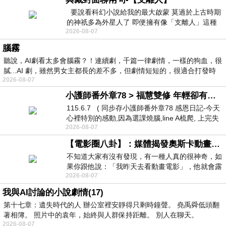
要說看科幻小說給我的最大啟蒙 莫過於上古時期
的神祇多為外星人了 即便擁有像「支離人」這種
2026-08-07
驚世駭俗的神通法門 也未必讀
腦霧
聽說，AI劇看太多會腦霧？！連續劇，千篇一律劇情，一樣的狗血，很
膩...AI 劇，雖然男女主都長的差不多，但劇情短短的，很適合打發時
2026-08-07
小護師番外章78 > 福慧雙修 年輕卻有個老靈魂 ㄑ金剛經〉podcast
115.6.7 ( 同步存小護師番外章78 感恩日記-今天
心裡特別的感動,因為選課燒腦,line A梳爬, 上完失
2026-08-07
智課的她,特來傾
【電影圈八卦】：媒體揭發奧斯卡動畫項目投票醜聞！好萊塢為什麼看不起動畫電影？
不知道大家有沒有發現，有一種人真的很神奇，如
果你跟他說：「我昨天去看動畫電影」，他就會露
2026-08-07
出一種慈祥的微笑，然後問你是不是陪小
我與AI討論的小說劇情(17)
第十七章：遺失時代的人 辦公室裡安靜得只剩時鐘聲。 堯禹舜低頭翻
著相簿。 照片中的袁年，始終與人群保持距離。 別人在聊天。
2026-08-07