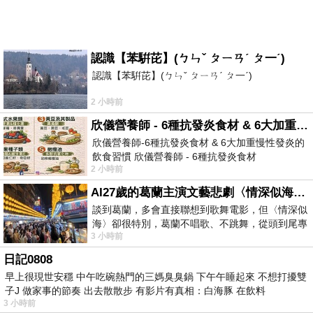
認識【苯騈芘】(ㄅㄣˇ ㄆㄧㄢˊ ㄆ一ˊ)
認識【苯騈芘】(ㄅㄣˇ ㄆㄧㄢˊ ㄆ一ˊ)
2 小時前
欣儀營養師 - 6種抗發炎食材 & 6大加重慢性發炎的飲食習慣
欣儀營養師-6種抗發炎食材 & 6大加重慢性發炎的
飲食習慣 欣儀營養師 - 6種抗發炎食材
2 小時前
https://www.facebook.com/photo/?fbid=147
AI27歲的葛蘭主演文藝悲劇〈情深似海〉 #戀上老電影 #葛蘭 #粟子
談到葛蘭，多會直接聯想到歌舞電影，但〈情深似
海〉卻很特別，葛蘭不唱歌、不跳舞，從頭到尾專
3 小時前
心演戲。拍攝期間，經常工作超過12個鐘
日記0808
早上很現世安穩 中午吃碗熱門的三媽臭臭鍋 下午午睡起來 不想打擾雙
子J 做家事的節奏 出去散散步 有影片有真相：白海豚 在飲料
3 小時前