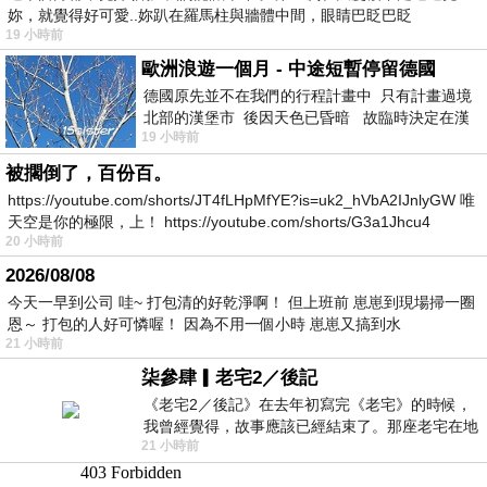
妳，就覺得好可愛..妳趴在羅馬柱與牆體中間，眼睛巴眨巴眨
19 小時前
歐洲浪遊一個月 - 中途短暫停留德國
德國原先並不在我們的行程計畫中 只有計畫過境
北部的漢堡市 後因天色已昏暗 故臨時決定在漢
19 小時前
堡市吃晚餐和過夜
被擱倒了，百份百。
https://youtube.com/shorts/JT4fLHpMfYE?is=uk2_hVbA2IJnlyGW 唯
天空是你的極限，上！ https://youtube.com/shorts/G3a1Jhcu4
20 小時前
2026/08/08
今天一早到公司 哇~ 打包清的好乾淨啊！ 但上班前 崽崽到現場掃一圈
恩～ 打包的人好可憐喔！ 因為不用一個小時 崽崽又搞到水
21 小時前
柒參肆▎老宅2／後記
《老宅2／後記》在去年初寫完《老宅》的時候，
我曾經覺得，故事應該已經結束了。那座老宅在地
21 小時前
震中倒塌，七個人終於離開那片黑暗，