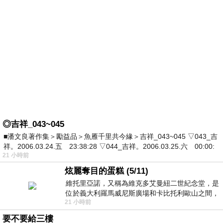
◎吉祥_043~045
■潘文良著作集＞勵益品＞魚雁千里共今緣＞吉祥_043~045 ▽043_吉
祥。2006.03.24.五 23:38:28 ▽044_吉祥。2006.03.25.六 00:00:
21 小時前
炫麗奪目的蛋糕 (5/11)
維托里亞諾，又稱為維克多艾曼紐二世紀念堂，是
位於義大利羅馬威尼斯廣場和卡比托利歐山之間，
21 小時前
用以紀念統一義大利統一後的的第一位國
要不要給三樓