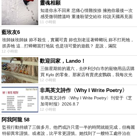
靈魂相願
知道你永不回來 悲痛心情難按捺 擁抱你最後一次
感受微弱體溫時 重逢盼望交給祢 祢說天國再見面
11 小時前
此刻忍淚說別離 他日靈魂再
藍玫友6
玫師妹玫師妹 妳不殺生，實屬可貴 妳也別老逗著蟑螂玩 妳不打死牠，
抓弄牠 這...打蟑螂當打地鼠 也是項可愛的遊戲？ 是說，滿院
12 小時前
歡迎回家，Lando！
三個星期前的週六，去伊利沙白市的寵物用品店購
買 Kylo 的零食。那家店有賣虎皮鸚鵡，我每次光
12 小時前
顧都會去看一下。他們偶爾會引進 C
非馬英文詩作〈Why I Write Poetry〉
非馬英文詩作〈Why I Write Poetry〉刊登于《芝
加哥时报》2026.8.7
12 小時前
阿我阿龍 58
監視行動持續了三個多月。他們或許只需一半的時間就能完成，但梅麗
特卻異常謹慎。或者說，比平常更謹慎。她找到了一艘特工處停泊在