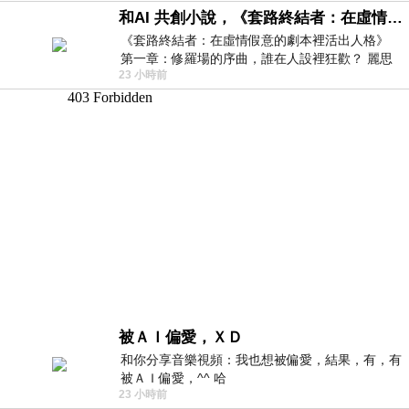
和AI 共創小說，《套路終結者：在虛情假意的劇本裡活出人格》
《套路終結者：在虛情假意的劇本裡活出人格》
第一章：修羅場的序曲，誰在人設裡狂歡？ 麗思
23 小時前
卡爾頓酒店的總統套房內，燈光昏
被ＡＩ偏愛，ＸＤ
和你分享音樂視頻：我也想被偏愛，結果，有，有
被ＡＩ偏愛，^^ 哈
23 小時前