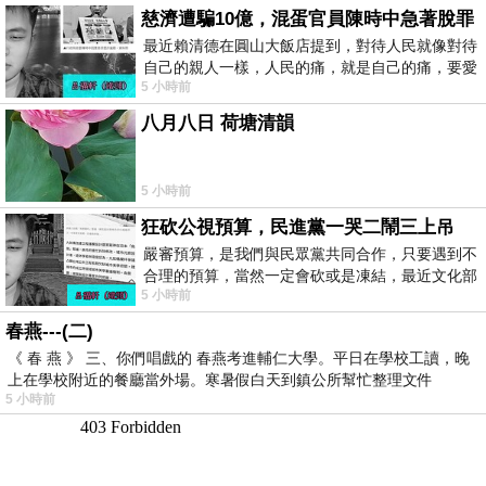
慈濟遭騙10億，混蛋官員陳時中急著脫罪
最近賴清德在圓山大飯店提到，對待人民就像對待
自己的親人一樣，人民的痛，就是自己的痛，要愛
5 小時前
民如親，說的這麼好聽，實際上根本沒做
八月八日 荷塘清韻
5 小時前
狂砍公視預算，民進黨一哭二鬧三上吊
嚴審預算，是我們與民眾黨共同合作，只要遇到不
合理的預算，當然一定會砍或是凍結，最近文化部
5 小時前
要編列公視和Taiwan plus預算，在110年
春燕---(二)
《 春 燕 》 三、你們唱戲的 春燕考進輔仁大學。平日在學校工讀，晚
上在學校附近的餐廳當外場。寒暑假白天到鎮公所幫忙整理文件
5 小時前