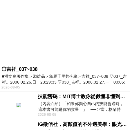
◎吉祥_037~038
■潘文良著作集＞勵益品＞魚雁千里共今緣＞吉祥_037~038 ▽037_吉
祥。2006.02.26.日 23:29:33 ▽038_吉祥。2006.02.27.一 00:05:
2026-08-05
技能密碼：MIT博士教你從似懂非懂到穩定輸出，把專業變事業的職能升級攻略 /麥特．比恩(容錯)
［內容介紹］「如果你擔心自己的技能會過時，
這本書可能是你的救星！」 ──亞當．格蘭特
2026-08-05
（Adam Grant），《
IG徵信社，高顏值的不外遇美學：眼光太高也是一種防禦，為了證明我長得好看，我決定一輩子不外遇！