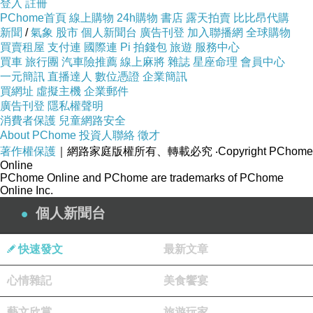
登入
註冊
PChome首頁
線上購物
24h購物
書店
露天拍賣
比比昂代購
新聞
/
氣象
股市
個人新聞台
廣告刊登
加入聯播網
全球購物
買賣租屋
支付連
國際連
Pi 拍錢包
旅遊
服務中心
買車
旅行團
汽車險推薦
線上麻將
雜誌
星座命理
會員中心
一元簡訊
直播達人
數位憑證
企業簡訊
買網址
虛擬主機
企業郵件
廣告刊登
隱私權聲明
消費者保護
兒童網路安全
About PChome
投資人聯絡
徵才
著作權保護
｜網路家庭版權所有、轉載必究
‧Copyright PChome
Online
PChome Online and PChome are trademarks of PChome
Online Inc.
個人新聞台
快速發文
最新文章
心情雜記
美食饗宴
藝文欣賞
旅遊玩家