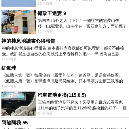
13 小時前
我們開了一條又新又活的路從幔子經過
攝政王追妻 9
第四章 山外之人（下）4 一如往常的雲夢山午
後，山霧瀰漫。山主坐在一張石桌前方，面前擺了
13 小時前
一盤未下完的棋盤，還有一壺茶與兩只冒
神的棲息地讀書心得報告
神的棲息地讀書心得報告 這本書的內容我部份可以理解，部分不能接
受。或許就是從自己的心病狀態上來看解釋的吧~~~!!!! 因為自己誤
13 小時前
紅氣球
《氣體人第一號》如果沒有〈親愛的艾莉〉這首歌，還是會很好看。
《氣體人第一號》是韓國導演延尚昊編劇、日本導演片山慎三執導的
14 小時前
汽車電池更換(115.8.5)
三輪車的電池發不起來了又要用充電方式看看也
111年的樣子汽車的是112年乾脆換新的好了~一樣
15 小時前
在阿炮電池買的漲了一百多塊吧
阿龍阿我 55