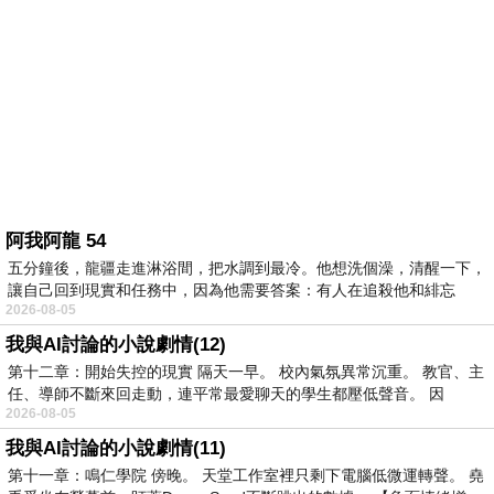
阿我阿龍 54
五分鐘後，龍疆走進淋浴間，把水調到最冷。他想洗個澡，清醒一下，
讓自己回到現實和任務中，因為他需要答案：有人在追殺他和緋忘
2026-08-05
我與AI討論的小說劇情(12)
第十二章：開始失控的現實 隔天一早。 校內氣氛異常沉重。 教官、主
任、導師不斷來回走動，連平常最愛聊天的學生都壓低聲音。 因
2026-08-05
我與AI討論的小說劇情(11)
第十一章：鳴仁學院 傍晚。 天堂工作室裡只剩下電腦低微運轉聲。 堯