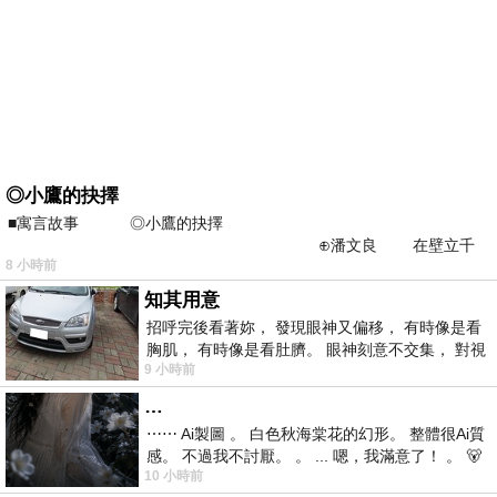
◎小鷹的抉擇
■寓言故事 ◎小鷹的抉擇
⊕潘文良 在壁立千
8 小時前
仞的懸崖上，有一座遮天蔽
知其用意
招呼完後看著妳， 發現眼神又偏移， 有時像是看
胸肌， 有時像是看肚臍。 眼神刻意不交集， 對視
9 小時前
視線不對齊， 讓我很難不
…
⋯⋯ Ai製圖 。 白色秋海棠花的幻形。 整體很Ai質
感。 不過我不討厭。 。 ... 嗯，我滿意了！ 。 🐻
10 小時前
昨中