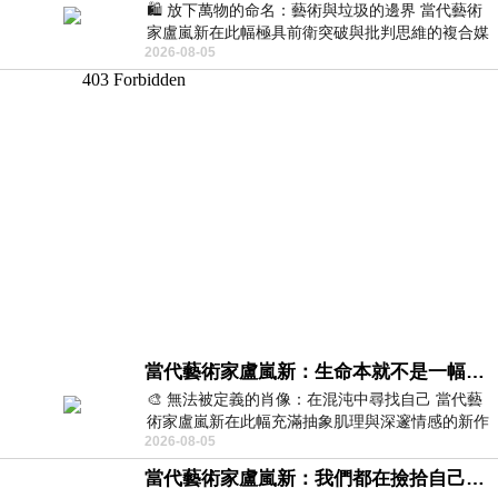
🛍️ 放下萬物的命名：藝術與垃圾的邊界 當代藝術
家盧嵐新在此幅極具前衛突破與批判思維的複合媒
2026-08-05
材新作中，直接將被大眾定義為廢棄物
當代藝術家盧嵐新：生命本就不是一幅能被定義的肖像，在混亂與交疊中拼湊完整的靈魂
🎨 無法被定義的肖像：在混沌中尋找自己 當代藝
術家盧嵐新在此幅充滿抽象肌理與深邃情感的新作
2026-08-05
中，以灰白為基底，交織著塗抹、刮擦與
當代藝術家盧嵐新：我們都在撿拾自己，將散落的情緒與碎片，拼回生命完整的輪廓