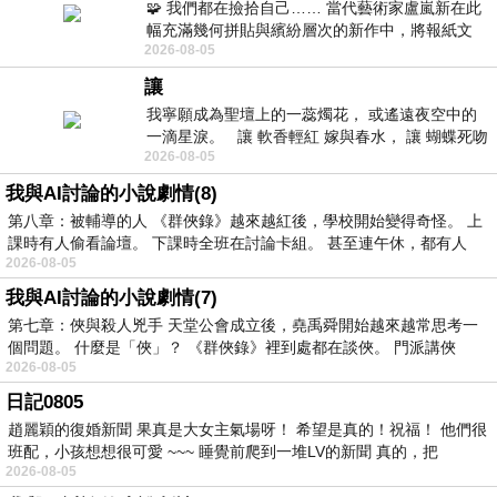
🧩 我們都在撿拾自己…… 當代藝術家盧嵐新在此
幅充滿幾何拼貼與繽紛層次的新作中，將報紙文
2026-08-05
字、彩色剪紙與明亮顏料層層
讓
我寧願成為聖壇上的一蕊燭花， 或遙遠夜空中的
一滴星淚。 讓 軟香輕紅 嫁與春水， 讓 蝴蝶死吻
2026-08-05
夏日最後一瓣玫瑰， 讓
我與AI討論的小說劇情(8)
第八章：被輔導的人 《群俠錄》越來越紅後，學校開始變得奇怪。 上
課時有人偷看論壇。 下課時全班在討論卡組。 甚至連午休，都有人
2026-08-05
我與AI討論的小說劇情(7)
第七章：俠與殺人兇手 天堂公會成立後，堯禹舜開始越來越常思考一
個問題。 什麼是「俠」？ 《群俠錄》裡到處都在談俠。 門派講俠
2026-08-05
日記0805
趙麗穎的復婚新聞 果真是大女主氣場呀！ 希望是真的！祝福！ 他們很
班配，小孩想想很可愛 ~~~ 睡覺前爬到一堆LV的新聞 真的，把
2026-08-05