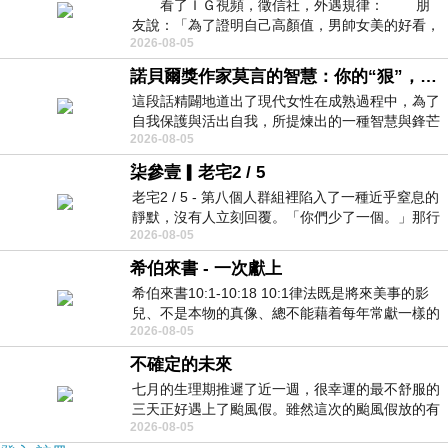
看了ＩＧ視頻，徵信社，外遇規律： 朋
友說：「為了證明自己高顏值，男帥女美的好看，
2026-08-05
且眼光高，我決定一輩子不外遇。」
諾貝爾獎作家莫言的智慧：你的“狠”，才是最好的自我保護
這段話精闢地道出了現代女性在成熟過程中，為了
自我保護與活出自我，所提煉出的一種智慧與鋒芒
2026-08-05
的平衡。 核心解讀與看法
柒參壹▎老宅2 / 5
老宅2 / 5 - 第八個人群組裡陷入了一種近乎窒息的
靜默，沒有人立刻回覆。「你們少了一個。」那行
2026-08-05
字像一顆冰冷的鐵釘，硬生生刺進螢
希伯來書 - 一次獻上
希伯來書10:1-10:18 10:1律法既是將來美事的影
兒、不是本物的真像、總不能藉着每年常獻一樣的
2026-08-05
祭物、叫那近前來的人得以完全。 10
不確定的未來
七月的生理期推遲了近一週，很幸運的最不舒服的
三天正好遇上了颱風假。雖然這次的颱風假放的有
2026-08-05
點虛，因為風雨不大，但這也是最想要的