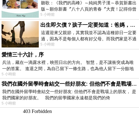
聽歌：《我們的高峰》～純純男子漢～恭賀新書出
版～願你新書〞八十八頁的青春〞大賣！記得你曾
5 小時前
經在我的版留言…「好讚的圖^^感覺大家
出生即欠債？孩子一定要知道：爸媽，其實我不欠你們
這週迎來父親節，其實我並不認為這種節日一定要
過，因為不是每個人都有好父母。而我們家是不過
5 小時前
節的，平時也沒什麼儀式感，生活趨近冷
愛情三十六計，序
兵法，藏在一滴露水裡，映照日出的方向。 智慧，是不讓衝突成為唯
一的答案。 進退之間，為自己留下一條生路，也為他人留下一分餘地
5 小時前
我們在國外留學時會結交一些好朋友: 但他們不會是戰場上的朋友
我們在國外留學時會結交一些好朋友: 但他們不會是戰場上的朋友， 是
我們國家的好朋友。 我們的留學國家永遠都是我們的倚
5 小時前