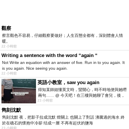
觀察
察言觀色不容易，仔細觀察要做好；人生百態全都有，深刻體會人情
暖。
22 小時前
Writing a sentence with the word “again “
Not Write an equation with an answer of five. Run in to you again. It
is you again. Nice seeing you again.
22 小時前
英語小教室，saw you again
得知某師姐懂英文時，蠻開心，時不時地便與她嘮
兩句…… @ 今天吧！在三樓與她聊了會兒，後，
23 小時前
下二樓居然又撞到她，於是
雋刻沈默
雋刻沈默 夜，把影子拉成沈默 燈關上 也關上了對話 沸騰過的海水 終
於在礁石的懷抱中冷卻 结成一層 不再有起伏的鹽海
23 小時前