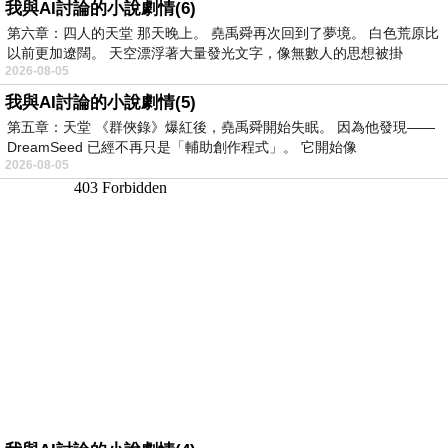
我與AI討論的小說劇情(6)
第六章：四人的天堂 那天晚上。 堯禹舜再次回到了夢境。 白色荒原比
以前更加遼闊。 天空漂浮著大量發光文字，像無數人的思想被掛
2026-08-05
我與AI討論的小說劇情(5)
第五章：天堂 《群俠錄》爆紅後，堯禹舜開始失眠。 因為他發現——
DreamSeed 已經不再只是「輔助創作程式」。 它開始像
2026-08-05