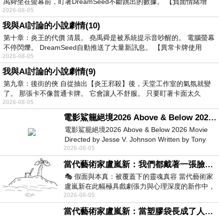
禹舜坐在螢幕前，盯著DreamSeed不斷跳出的數據。 【負面情緒增
2026-08-05
我與AI討論的小說劇情(10)
第十章：炎王的代價 清晨。 堯禹舜是被系統提示音吵醒的。 電腦螢幕
不停閃爍。 DreamSeed自動推送了大量新訊息。 【異常卡牌使用
2026-08-05
我與AI討論的小說劇情(9)
第九章：後街的俠 自從抽出【炎王邪殺】後，天堂工作室的氣氛就變
了。 那張卡不像普通卡牌。 它會讓人不舒服。 只要盯著卡面太久
2026-08-05
電影鯊籠絕境2026 Above & Below 2026 Movie
電影鯊籠絕境2026 Above & Below 2026 Movie
Directed by Jesse V. Johnson Written by Tony
2026-08-05
Giordano Starring Laura Maran
當代藝術家盧嵐新：我們都戴著一張臉，可真正的自己，總藏在那些被塗抹、被覆蓋的痕跡裡
🎭 假面與本真：被覆蓋下的靈魂真容 當代藝術家
盧嵐新在此幅極具戲劇張力與心理深度的新作中，
2026-08-05
運用質感豐富的紙材肌理、墨痕與大膽的
當代藝術家盧嵐新：當塑膠袋長成了人的模樣，我們的目光是否學會了放下偏見？