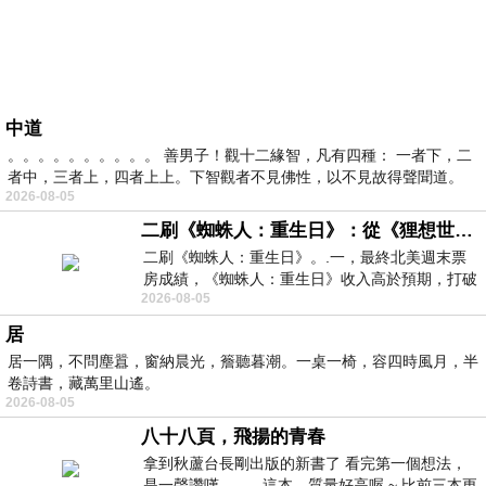
中道
。。。。。。。。。。 善男子！觀十二緣智，凡有四種： 一者下，二
者中，三者上，四者上上。下智觀者不見佛性，以不見故得聲聞道。
2026-08-05
二刷《蜘蛛人：重生日》：從《狸想世界》到《怪奇物語》
二刷《蜘蛛人：重生日》。.一，最終北美週末票
房成績，《蜘蛛人：重生日》收入高於預期，打破
2026-08-05
《復仇者聯盟：終局之戰》記錄，成為
居
居一隅，不問塵囂，窗納晨光，簷聽暮潮。一桌一椅，容四時風月，半
卷詩書，藏萬里山遙。
2026-08-05
八十八頁，飛揚的青春
拿到秋蘆台長剛出版的新書了 看完第一個想法，
是一聲讚嘆 這本，質量好高喔 ~ 比前三本更