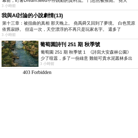
幕前，盯著DreamSeed不停跳動的資料流。 門忽然被推開。 堯天
3 小時前
我與AI討論的小說劇情(13)
第十三章：被扭曲的真相 那天晚上。 堯禹舜又回到了夢境。 白色荒原
依舊寂靜。 但這一次，天空漂浮的不再只是玩家名字。 還多了
3 小時前
葡萄園詩刊 251 期 秋季號
葡萄園 251 期 秋季號 1 《詩寫大安森林公園》
少了喧囂，多了一份綠意 難能可貴水泥叢林多出
3 小時前
一