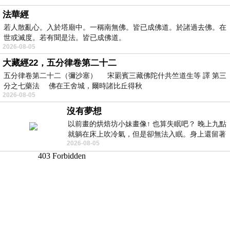
法華經
若人散亂心。入於塔廟中。一稱南無佛。皆已成佛道。於諸過去佛。在
世或滅度。若有聞是法。皆已成佛道。
2026-08-05
大藏經22，五分律卷第二十二
五分律卷第二十二（彌沙塞） 宋罽賓三藏佛陀什共竺道生等 譯 第三
分之七藥法 佛在王舍城，爾時諸比丘得秋
2026-08-05
沒有夢想
以前畫的烘焙坊小妹畫像↑ 也算失眠吧？ 晚上九點
就躺在床上吹冷氣，但是卻無法入眠。身上還留著
2026-08-05
四點多跑的六公里的疲