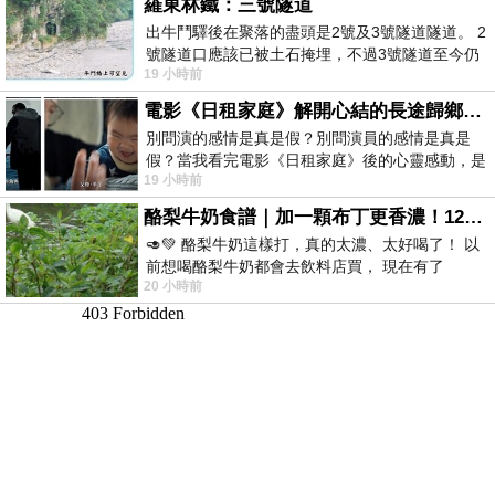
羅東林鐵：三號隧道
出牛鬥驛後在聚落的盡頭是2號及3號隧道隧道。 2
號隧道口應該已被土石掩埋，不過3號隧道至今仍
19 小時前
存在。從台7丙牛鬥橋上往左岸上游方
電影《日租家庭》解開心結的長途歸鄉！能在電影院感受到地理的寬闊和人心的相鄰，真是太棒了！
別問演的感情是真是假？別問演員的感情是真是
假？當我看完電影《日租家庭》後的心靈感動，是
19 小時前
真的。詮釋的情感觸動了人心，就是真情
酪梨牛奶食譜｜加一顆布丁更香濃！120秒完成飲料店級酪梨奶昔｜imami 旗艦豆漿機
🥑💚 酪梨牛奶這樣打，真的太濃、太好喝了！ 以
前想喝酪梨牛奶都會去飲料店買， 現在有了
20 小時前
imami 健康煮藝｜旗艦破壁智慧養生豆漿機，