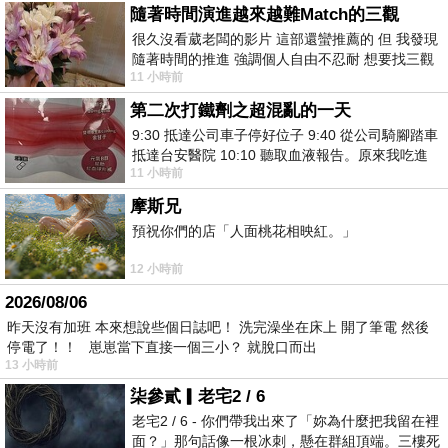
隨著時間演進越來越難Match的三觀
很久沒看葳老闆的影片 這部還蠻推薦的 但 我發現
隨著時間的推進 強調個人自由不忍耐 想要找三觀
11 小時前
接近的不要說對象 連朋友都超
第二次打鐵劑之超混亂的一天
9:30 抵達公司車子停好位子 9:40 從公司騎腳踏車
抵達台安醫院 10:10 聽取血液報告。原來我吃進
11 小時前
去的 B12 彌可保並非沒有吸收而是超
摩斯兄
預祝你們的店「人面桃花相映紅。」
12 小時前
2026/08/06
昨天沒有加班 本來想說些個日誌吧！ 洗完澡坐在床上 開了筆電 然後
停電了！！ 崽崽當下直接一個三小？ 就脫口而出
13 小時前
柒參貳▎老宅2 / 6
老宅2 / 6 - 你們帶我出來了「妳為什麼把我留在裡
面？」那句話像一根冰刺，懸在群組頂端。三樓死