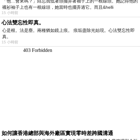
「他…會來嗎？」緋忘我低著頭擺弄著袖子上的一根線頭。她記得他的
襯衫袖子上也有一根線頭，她當時也擺弄過它。而且&helli
15 小時前
心法雙忘性即真。
心是根。法是塵。兩種猶如鏡上痕。 痕垢盡除光始現。心法雙忘性即
真。
15 小時前
如何讓香港總部與海外廠區實現零時差跨國溝通