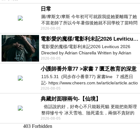
日常
圖/摩斯文/摩斯 今年初可可就跟我提她要離職了她
不當老師了所以今年暑假後她就不回學校了當時問
2026-08-05
她不是很喜歡幼幼班的小朋友嗎捨得不
電影愛的魔樣/電影利未記2026 Leviticus 2026
電影愛的魔樣/電影利未記2026 Leviticus 2026
Directed by Adrian Chiarella Written by Adrian
2026-08-05
Chiarella Starring Joe Bird
小護師番外章77 >家書 7 匱乏教育的深意
115.5.31 (同步存小番章77) 家書line 7 感恩日
記- https://www.cheers.com.tw/article/article.actio
2026-08-05
典藏封面聊兩句-【仙境】
俗話說的好，好奇心不只能殺死貓 更能把衛斯理
整得慘兮兮 冰天雪地、險死還生，兩個不貪財的
2026-08-05
人尋什麼寶？ 人家追尋愛情還