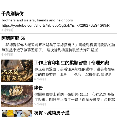
千萬別模仿
brothers and sisters, friends and neighbors
https://youtube.com/shorts/hUfepoOgSak?is=xX2f827BaG4S69iR
3 小時前
https
阿我阿龍 56
「我總覺得你大老遠跑來不是為了牽線搭橋？」龍疆對梅麗特說話的語
氣聽起來近乎無聊透頂了。 這次輪到梅麗特眺望大海和懸崖
4 小時前
工作上官印相生的柔順智慧 | 命理知識
你現在的退讓，是看懂局勢後的選擇，還是害怕衝
突的自我委屈 印星——包容、沉得住氣 懂得退
4 小時前
一步觀察，不會
緣份
偶爾在臉書上看到一張照片(如上)，心裡忽然明亮
了起來。剛好早上看了一篇「白痴愛做夢」台長寫
5 小時前
的貼文，在回顧年輕時瘋狂愛上
祝賀～純純男子漢