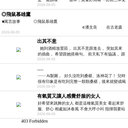
2026-08-05
勝一
◎飛鼠慕雄鷹
■寓言故事 ◎飛鼠慕雄鷹
⊕潘文良 在古老森
2026-08-05
林的底層，住著一隻小飛鼠
出其不意
她到酒精放置區， 出其不意跟進去， 突如其來
的插曲， 希望跟她搭兩句。 前天私下有協議， 跟
2026-08-05
著阿弟丟拉基
….
⋯⋯ Ai製圖 。 好久沒吃到桑椹、洛神花了！ 兒時
很有印象是有吃到完整一顆顆桑椹，後來就變成喝
2026-08-05
桑椹汁。 現在是連喝都沒喝
有氣質又讓人感覺舒服的女人
好希望來跳舞的女人 都是這種氣質美女 看起來舒
服、舒心 相處如沐春風 不會大呼小叫 指揮我要站
2026-08-05
哪個位子 妳老幾？？