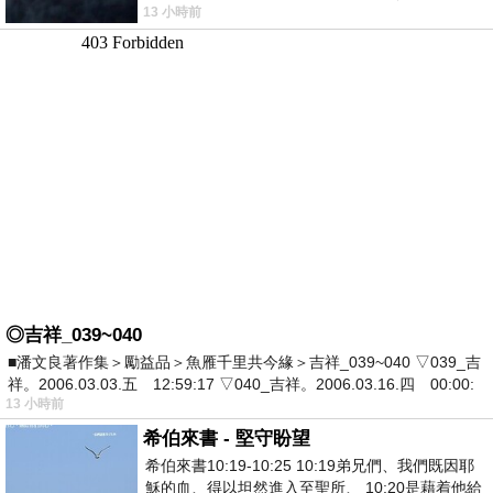
13 小時前
死盯著照片裡的人。那個人確實站在
◎吉祥_039~040
■潘文良著作集＞勵益品＞魚雁千里共今緣＞吉祥_039~040 ▽039_吉
祥。2006.03.03.五 12:59:17 ▽040_吉祥。2006.03.16.四 00:00:
13 小時前
希伯來書 - 堅守盼望
希伯來書10:19-10:25 10:19弟兄們、我們既因耶
穌的血、得以坦然進入至聖所、 10:20是藉着他給