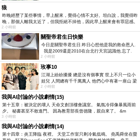
狼
昨晚經歷了某些事情，早上醒來，覺得心情不太好。坦白說，我覺得昨
晚，那個人離我太近了，但我拒絕不掉他，因此早上醒來會有罪惡感。
2 小時前
關聖帝君生日快樂
今日是關聖帝君生日.昨日心想他是我的救命恩人.
我是2009還是2010在台北行天宮認識他.忘了.
2 小時前
一個奇摩交友的網友學
玫事10
江湖上紛紛擾擾 總是沒有個事實 世上不只一位小
娃兒 人間總有千千萬萬人 他們心中有著一座山 梁
2 小時前
山佛山泰華衡恆嵩 一山之高
我與AI討論的小說劇情(15)
第十五章：被決定的壞人 天命文創頂樓會議室。 氣氛冷得像暴風雨前
夕。 秘書甚至不敢進門。 因為教育部長曾德隆，親自來了。 &m
3 小時前
我與AI討論的小說劇情(14)
第十四章：炎王降臨 夜裡。 天堂工作室只剩冷氣低鳴。 堯禹舜坐在螢