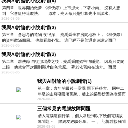
我與AI討論的小說劇情(4)
第四章：世界開始做夢 《群俠錄》上市那天，下著小雨。 沒有人想
到，它會紅得這麼快。 — 原本，堯天命只是打算先小量試水。
2026-08-05
我與AI討論的小說劇情(3)
第三章：會思考的遺物 夜很深。 堯禹舜坐在房間地板上，《群俠錄》
的資料散滿四周。 他越看越心驚。 這已經不是普通桌遊設定而已
2026-08-05
我與AI討論的小說劇情(2)
第二章：群俠錄 自從那場夢之後，堯禹舜開始害怕睡覺。 因為只要閉
上眼，他就會再次回到那片白色荒原。 夢老依舊站在遠方。 而黑
2026-08-05
我與AI討論的小說劇情(1)
第一章：袁年的最後一堂課 雨下得很大。 國中二
年級的走廊瀰漫著濕氣，牆上的榮譽榜因為老舊而
2026-08-05
微微捲起。 堯禹舜站在辦公室外，手
三個常見的電腦故障問題
踏入電腦這個行業 ，個人常碰到以下幾個電腦故
障問題 ~ 跟網友經驗分享。 一 、 記憶體接觸問
2026-08-05
題 : 記憶體即