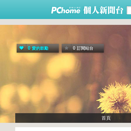
0
0
愛的鼓勵
訂閱站台
首頁