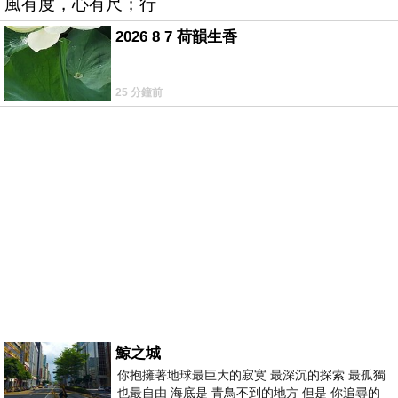
風有度，心有尺；行
2026 8 7 荷韻生香
25 分鐘前
鯨之城
你抱擁著地球最巨大的寂寞 最深沉的探索 最孤獨
也最自由 海底是 青鳥不到的地方 但是 你追尋的