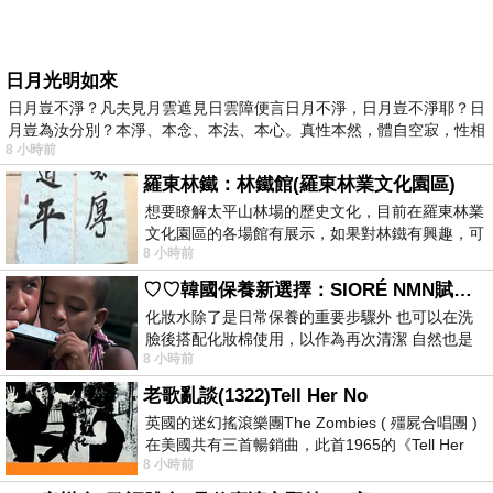
日月光明如來
日月豈不淨？凡夫見月雲遮見日雲障便言日月不淨，日月豈不淨耶？日
月豈為汝分別？本淨、本念、本法、本心。真性本然，體自空寂，性相
8 小時前
羅東林鐵：林鐵館(羅東林業文化園區)
想要瞭解太平山林場的歷史文化，目前在羅東林業
文化園區的各場館有展示，如果對林鐵有興趣，可
8 小時前
以到林鐵館。 這裡展示從山下
♡♡韓國保養新選擇：SIORÉ NMN賦活泡泡化妝水♡♡
化妝水除了是日常保養的重要步驟外 也可以在洗
臉後搭配化妝棉使用，以作為再次清潔 自然也是
8 小時前
我的保養必備品項 不過，我對於化妝
老歌亂談(1322)Tell Her No
英國的迷幻搖滾樂團The Zombies ( 殭屍合唱團 )
在美國共有三首暢銷曲，此首1965的《Tell Her
8 小時前
No》即為其中之一，在告示牌百大單曲