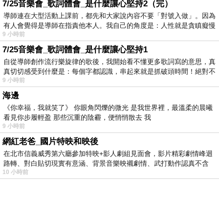
7/25音樂會_歌詞體會_是什麼讓心堅持2（完）
導師連在大型活動上課前，都先和大家說內容不要「對號入做」。因為
有人會覺得是導師在指責他本人。我自己的角度是：人性就是貪瞋癡慢
9 小時前
7/25音樂會_歌詞體會_是什麼讓心堅持1
自從導師創作流行樂旋律的歌後，我開始看不懂更多歌詞寫的意思，真
真切切感受到什麼是：每個字都認識，串起來就是抓破頭時間！絕對不
9 小時前
海邊
《你幸福，我就笑了》 你眼角閃爍的微光 是我世界裡，最溫柔的晨曦
看見你步履輕盈 那些沉重的陰霾，便悄悄散去 我
9 小時前
網紅老爸_國片特映和映後
在北市信義威秀第六廳參加特映+影人劇組見面會，影片精彩劇情峰迴
路轉、對白貼切現實有意涵、背景音樂映襯劇情、武打動作認真不含
10 小時前
糊、