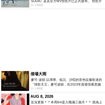
SODA》及其官方MV預告片已正式發布。 預告片
15 小時前
一經發布， 就引發了粉絲們對這次夏季回
借場大雨
麥可·波頓 以渾厚、低沉、沙啞的音色征服歌迷的
「情歌天王」麥可波頓，在2023年底發現罹患腦
15 小時前
瘤「祈禱早日康復，一切都好」。
AUG 8, 2026
近況更新＊＊本周8/4是入職滿三個月＊＊ 因為上