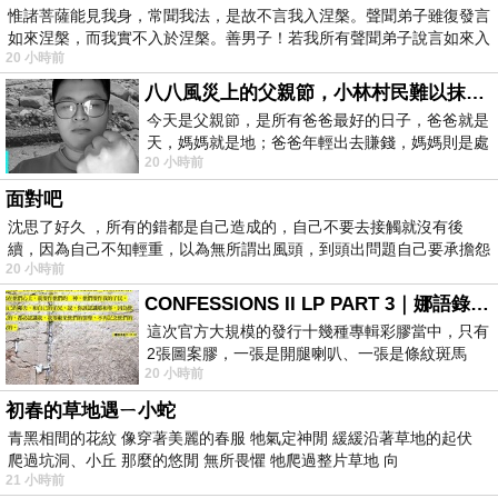
惟諸菩薩能見我身，常聞我法，是故不言我入涅槃。聲聞弟子雖復發言
如來涅槃，而我實不入於涅槃。善男子！若我所有聲聞弟子說言如來入
20 小時前
八八風災上的父親節，小林村民難以抹滅的痛
今天是父親節，是所有爸爸最好的日子，爸爸就是
天，媽媽就是地；爸爸年輕出去賺錢，媽媽則是處
20 小時前
理家務，職業不分高低貴賤，只有人品才
面對吧
沈思了好久 ，所有的錯都是自己造成的，自己不要去接觸就沒有後
續，因為自己不知輕重，以為無所謂出風頭，到頭出問題自己要承擔怨
20 小時前
不
CONFESSIONS II LP PART 3｜娜語錄II LP PART 3
這次官方大規模的發行十幾種專輯彩膠當中，只有
2張圖案膠，一張是開腿喇叭、一張是條紋斑馬
20 小時前
版；目前官網上只剩澳洲商店AU STORE
初春的草地遇ㄧ小蛇
青黑相間的花紋 像穿著美麗的春服 牠氣定神閒 緩緩沿著草地的起伏
爬過坑洞、小丘 那麼的悠閒 無所畏懼 牠爬過整片草地 向
21 小時前