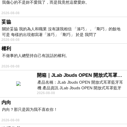
我傷心的不是妳不愛我了，而是我竟然這麼愛妳。
2026-08-08
妥協
關於妥協 我的為人和職業 沒有讓我相信 「湊巧」，「剛巧」的餘地
可是 每樣的出現都寫著「湊巧」「剛巧」 於是 我問了
2026-08-08
權利
不做事的人總堅持自己有說話的權利。
2026-08-08
開箱｜JLab Jbuds OPEN 開放式耳罩藍牙耳機 - 設計美學，輕巧、透氣、環境音全物理達成！
產品名稱：JLab Jbuds OPEN 開放式耳罩藍牙耳
機 產品資訊 JLab Jbuds OPEN 開放式耳罩藍牙
2026-08-08
耳機評語：非常有特色，值得喜愛美型工
内向
内向？那只是因为我不喜欢你！
2026-08-08