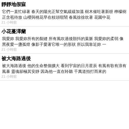
靜靜地假寐
它們一直忙碌著 春天的陽光正幫空氣緩緩加溫 樹木催吐著新枒 檸檬樹
正含苞待放 山櫻與桃花早在枝頭喧鬧 春風徐徐吹著 花園中花
21 小時前
小花蔓澤蘭
我愛妳 我愛妳所有的裂縫 所有風吹過後顫抖的葉脈 我愛妳的柔弱 像
黑夜愛一盞孤燈 像影子愛著它唯一的形狀 所以我靠近妳 一
21 小時前
被大海路過後
被大海路過後 他的生命整個擴大 看到宇宙的日月星辰 有風有歌有浪有
風暴 靈魂卻極其安靜 因為他一直在聆聽 千萬道拍打而來的
21 小時前