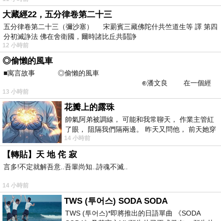
大藏經22，五分律卷第二十三
五分律卷第二十三（彌沙塞） 宋罽賓三藏佛陀什共竺道生等 譯 第四
分初滅諍法 佛在舍衛國，爾時諸比丘共鬪諍
12 小時前
◎偷懶的風車
■寓言故事 ◎偷懶的風車
⊕潘文良 在一個經
13 小時前
常颳風的山丘上—&m
花瓣上的露珠
帥氣阿弟被調線， 可能和我常聊天， 作業主管紅
了眼， 阻隔我們隔兩邊。 昨天又問他， 前天她穿
14 小時前
什麼顏色衣服， 不經
【轉貼】天 地 侘 寂
言多!不定就解吾意..吾輩尚知..詩魂不滅..
14 小時前
TWS (투어스) SODA SODA
TWS (투어스)*即將推出的日語單曲 《SODA