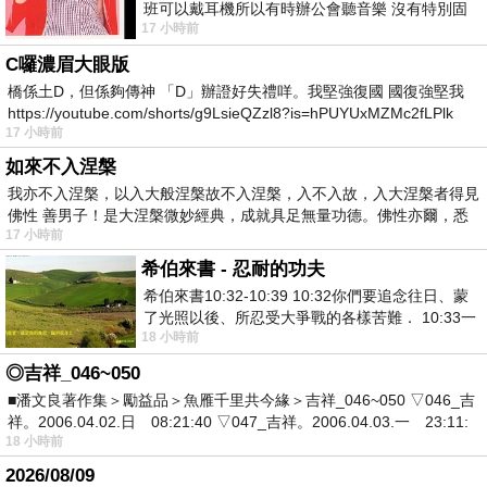
班可以戴耳機所以有時辦公會聽音樂 沒有特別固
17 小時前
定哪天但就是一周某一天會固定聽'90
C囉濃眉大眼版
橋係土D，但係夠傳神 「D」辦證好失禮咩。我堅強復國 國復強堅我
https://youtube.com/shorts/g9LsieQZzl8?is=hPUYUxMZMc2fLPlk
17 小時前
如來不入涅槃
我亦不入涅槃，以入大般涅槃故不入涅槃，入不入故，入大涅槃者得見
佛性 善男子！是大涅槃微妙經典，成就具足無量功德。佛性亦爾，悉
17 小時前
希伯來書 - 忍耐的功夫
希伯來書10:32-10:39 10:32你們要追念往日、蒙
了光照以後、所忍受大爭戰的各樣苦難． 10:33一
18 小時前
面被毀謗、遭患難、成了戲景、叫眾人
◎吉祥_046~050
■潘文良著作集＞勵益品＞魚雁千里共今緣＞吉祥_046~050 ▽046_吉
祥。2006.04.02.日 08:21:40 ▽047_吉祥。2006.04.03.一 23:11:
18 小時前
2026/08/09