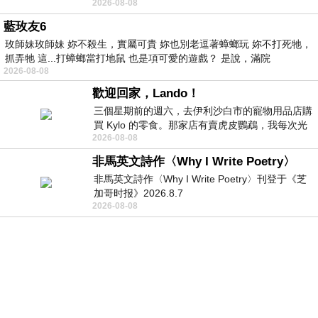
2026-08-08
此刻忍淚說別離 他日靈魂再
藍玫友6
玫師妹玫師妹 妳不殺生，實屬可貴 妳也別老逗著蟑螂玩 妳不打死牠，
抓弄牠 這...打蟑螂當打地鼠 也是項可愛的遊戲？ 是說，滿院
2026-08-08
歡迎回家，Lando！
三個星期前的週六，去伊利沙白市的寵物用品店購
買 Kylo 的零食。那家店有賣虎皮鸚鵡，我每次光
2026-08-08
顧都會去看一下。他們偶爾會引進 C
非馬英文詩作〈Why I Write Poetry〉
非馬英文詩作〈Why I Write Poetry〉刊登于《芝
加哥时报》2026.8.7
2026-08-08