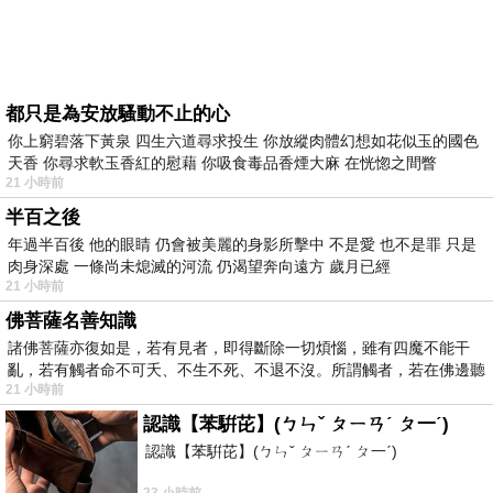
都只是為安放騷動不止的心
你上窮碧落下黃泉 四生六道尋求投生 你放縱肉體幻想如花似玉的國色
天香 你尋求軟玉香紅的慰藉 你吸食毒品香煙大麻 在恍惚之間瞥
21 小時前
半百之後
年過半百後 他的眼睛 仍會被美麗的身影所擊中 不是愛 也不是罪 只是
肉身深處 一條尚未熄滅的河流 仍渴望奔向遠方 歲月已經
21 小時前
佛菩薩名善知識
諸佛菩薩亦復如是，若有見者，即得斷除一切煩惱，雖有四魔不能干
亂，若有觸者命不可夭、不生不死、不退不沒。所謂觸者，若在佛邊聽
21 小時前
受
認識【苯騈芘】(ㄅㄣˇ ㄆㄧㄢˊ ㄆ一ˊ)
認識【苯騈芘】(ㄅㄣˇ ㄆㄧㄢˊ ㄆ一ˊ)
23 小時前