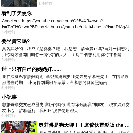
1 小時前
幸福 可以比珍珠更
看到了天使你
Angel you https://youtube.com/shorts/G9B4XR4ovgs?
is=TzCHOnvmPBPshnNa https://youtu.be/nNdi4hche_s?is=nDIAqAk
3 小時前
要坐實它嗎?
莫名其妙的，我成了惡婆婆？嗯，我想想，該坐實它嗎?面對一個想利
用你時才會開口叫你一聲“媽"的大人，面對二個想利用你時才會開
3 小時前
世上只有自己的媽媽好......
我在法國巴黎蒙難時期: 李登輝總統要我先去見章孝嚴先生 在國民政
府遷臺時期， 小蔣特別囑咐章孝嚴．章孝慈的舅舅照顧兩
5 小時前
小記事
想想奇摩交友已成歷史.舊版的時候.還有緣分認識到朋友. 現在網路交
友小心. 詐騙盛行 我FB都沒在使用聊天
6 小時前
奥莉佛是狗天哪！！這傢伙電影版 the オリバーな犬、 (gosh ) このヤロウ movie
奥莉佛是狗天哪！！這傢伙電影版 the オリバーな