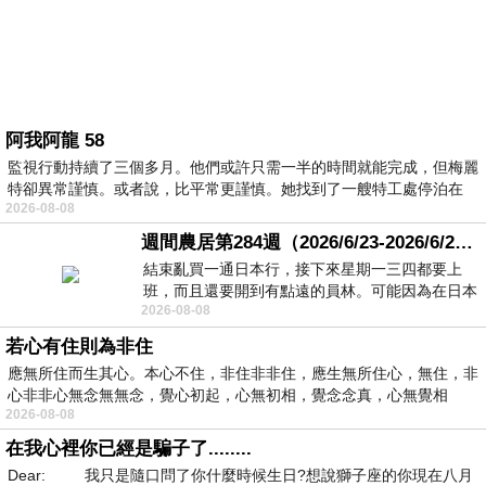
阿我阿龍 58
監視行動持續了三個多月。他們或許只需一半的時間就能完成，但梅麗
特卻異常謹慎。或者說，比平常更謹慎。她找到了一艘特工處停泊在
2026-08-08
週間農居第284週（2026/6/23-2026/6/24) 夏至 金黃稻浪洋溢豐收喜悅
結束亂買一通日本行，接下來星期一三四都要上
班，而且還要開到有點遠的員林。可能因為在日本
2026-08-08
花不少錢，星期一出門上班時，心裡沒有一
若心有住則為非住
應無所住而生其心。本心不住，非住非非住，應生無所住心，無住，非
心非非心無念無無念，覺心初起，心無初相，覺念念真，心無覺相
2026-08-08
在我心裡你已經是騙子了........
Dear: 我只是隨口問了你什麼時候生日?想說獅子座的你現在八月