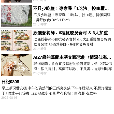
不只少吃鹽！專家曝「1吃法」控血壓、降膽固醇 - 得舒飲食(DASH Diet)
不只少吃鹽！專家曝「1吃法」控血壓、降膽固醇
- 得舒飲食(DASH Diet)
23 小時前
https://www.facebook.com/dietitiansophia/
posts/157966
欣儀營養師 - 6種抗發炎食材 & 6大加重慢性發炎的飲食習慣
欣儀營養師-6種抗發炎食材 & 6大加重慢性發炎的
飲食習慣 欣儀營養師 - 6種抗發炎食材
23 小時前
https://www.facebook.com/photo/?fbid=147
AI27歲的葛蘭主演文藝悲劇〈情深似海〉 #戀上老電影 #葛蘭 #粟子
談到葛蘭，多會直接聯想到歌舞電影，但〈情深似
海〉卻很特別，葛蘭不唱歌、不跳舞，從頭到尾專
23 小時前
心演戲。拍攝期間，經常工作超過12個鐘
日記0808
早上很現世安穩 中午吃碗熱門的三媽臭臭鍋 下午午睡起來 不想打擾雙
子J 做家事的節奏 出去散散步 有影片有真相：白海豚 在飲料
2026-08-08