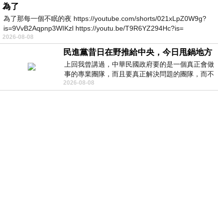
為了
為了那每一個不眠的夜 https://youtube.com/shorts/021xLpZ0W9g?
is=9VvB2Aqpnp3WIKzl https://youtu.be/T9R6YZ294Hc?is=
2026-08-08
民進黨昔日在野推給中央，今日甩鍋地方
上回我曾講過，中華民國政府要的是一個真正會做
事的專業團隊，而且要真正解決問題的團隊，而不
2026-08-08
是只會到處甩鍋的雙標團隊，最近民進黨