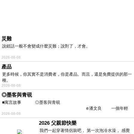
災難
說錯話一般不會變成什麼災難；說對了，才會。
2026-08-08
產品
更多時候，你其實不是消費者，你是產品。而且，還是免費提供的那一
種。
2026-08-08
◎墨客與青硯
■寓言故事 ◎墨客與青硯
⊕潘文良 一個年輕
2026-08-08
的墨客，在京城的古玩肆裡
2026 父親節快樂
我們一起穿著情侶裝吧， 第一次泡冷水澡， 感覺