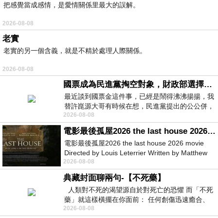
把感覺當成感情，是愛情關係里最大的誤解。
2026-08-08
老實
老實的另一個含義，就是不精於處理人際關係。
2026-08-08
國票成為民進黨掏空對象，財政部選擇性失憶
最近談到國票金這件事，已經是鬧得沸沸揚揚，我
替許崑源大哥有時候在想，民進黨提出的公公併，
2026-08-08
其實就是想要國庫通黨庫，鬧出最大的醜
電影最後孤屋2026 the last house 2026 movie
電影最後孤屋2026 the last house 2026 movie
Directed by Louis Leterrier Written by Matthew
2026-08-08
Robinson Starring Greta Lee Wa
典藏封面聊兩句-【不死藥】
人類對不死的渴望源自於對死亡的恐懼 而「不死
藥」就這樣橫擺在你面前： 任何創傷迅速癒合、
2026-08-08
停止衰老、痛覺消失…堪