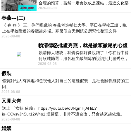
合理的預算，當然一定會砍或是凍結，最近文化部
2026-08-08
要編列公視和Taiwan plus預算，在110年
春燕---(二)
《 春 燕 》 三、你們唱戲的 春燕考進輔仁大學。平日在學校工讀，晚
上在學校附近的餐廳當外場。寒暑假白天到鎮公所幫忙整理文件
2026-08-08
賴清德怒批盧秀燕，就是徹頭徹尾的心虛
賴清德大總統，我覺得你好像說錯了！你在台中替
何欣純輔選，用各種尖酸刻薄的說詞批判盧秀燕，
2026-08-08
罵她施政滿意度輸給陳其邁，甚至還說盧
假裝
假裝對他人有興趣和忽視他人對自己的這種假裝，是社會關係維持的主
因。
2026-08-08
又見犬青
送上 「女孩 依賴」 https://youtu.be/o3NgmHjAHiE?
is=CCvsvJhSur12W4s1 壞習慣，非常不適合改，只會越來越依賴。
2026-08-08
我害怕的
婚姻