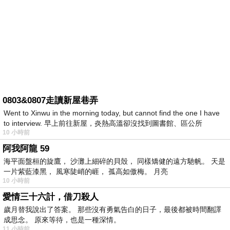
0803&0807走讀新屋巷弄
Went to Xinwu in the morning today, but cannot find the one I have
to interview. 早上前往新屋，炎熱高溫卻沒找到圖書館、區公所
10 小時前
阿我阿龍 59
海平面盤桓的旋鷹， 沙灘上細碎的貝殼， 同樣矯健的遠方馳帆。 天是
一片紫藍漆黑， 風寒陡峭的崕， 孤高如傲梅。 月亮
10 小時前
愛情三十六計，借刀殺人
歲月替我說出了答案。 那些沒有勇氣告白的日子，最後都被時間翻譯
成思念。 原來等待，也是一種深情。
11 小時前