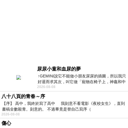
尿尿小童和血尿的夢
↑GEMINI說它不能做小朋友尿尿的插圖，所以我只
好退而求其次，叫它做「寵物在椅子上，神龕和中
2026-08-08
年人臉孔」的畫了。 六月底
八十八頁的青春～序
【序】 高中，我終於寫了高中 我刻意不看電影《夜校女生》，直到
書稿全數殺青。刻意的。 不過畢竟是替自己寫序（
2026-08-08
傷心