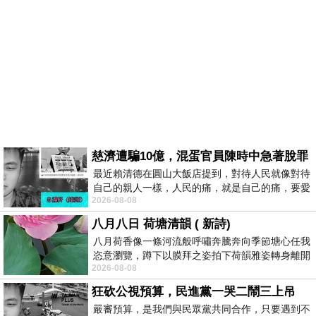
慈濟遭騙10億，混蛋官員陳時中急著脫罪
最近賴清德在圓山大飯店提到，對待人民就像對待
自己的親人一樣，人民的痛，就是自己的痛，要愛
2026-08-08
民如親，說的這麼好聽，實際上根本沒做
八月八日 荷塘清韻 ( 新詩)
八月荷香像一條河流般呼嘯奔騰奔向季節塘心任我
恣意瀏覽，蹲下以膜拜之姿拍下荷韻雅姿轉身離開
2026-08-08
時我把美麗的遐想掛在亭亭葉柄上盼望
狂砍公視預算，民進黨一哭二鬧三上吊
嚴審預算，是我們與民眾黨共同合作，只要遇到不