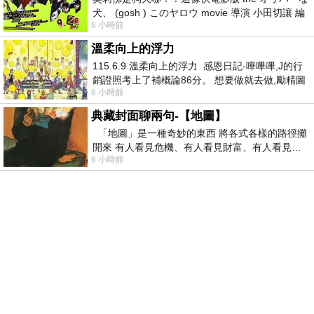
犬、 (gosh ) このヤロウ movie 導演 小田切讓 編
6 小時前
劇: 小田切讓 主演: 小田切讓
溫柔向上的浮力
115.6.9 溫柔向上的浮力 感恩日記-嗶嗶嗶,J的行
銷證照考上了補概論86分。 想要做就去做,勵精圖
6 小時前
治大成功,也是表法,堅持和努力
典藏封面聊兩句-【地圖】
「地圖」是一種奇妙的東西 將各式各樣的路徑攤
開來 有人看見危機、有人看見財富、有人看見…
6 小時前
從中可以發掘出不同的