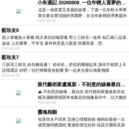
小朱週記 20260808_一位年輕人逐夢的真實故事
這是一個真實又美麗的故事，下週一位年輕大學畢
業生要去實現她的美國夢，在沒有家裡經濟奧援的
2026-08-08
情況下，靠著自我努力工作累積出國基
藍玫友8
旅人掌櫃旅人掌櫃 我又來找你喝茶囉 帶上三師兄一道來 知己兩三品茗
論道 人生樂事，平常也 窗外秋景盡入眼底 秋風秋葉，愁
2026-08-08
藍玫友7
三師兄三師兄 給你糖葫蘆！ 哈哈哈，把你的嘴糊起來 讓你不能跟上天
說我壞話 好吧！玩打蟑螂是有點髒 那一起來去看白海豚飛躍
2026-08-08
當代藝術家盧嵐新：不刻意的線條最自由，讓色彩流動、筆觸自己說話
🌊 不刻意的線條，最自由 當代藝術家盧嵐新在此
幅充滿動態感與奔放氣息的抽象新作中，以大膽的
2026-08-08
藍色顏料在白色畫布上揮灑、壓印與流淌
靈魂相願
知道你永不回來 悲痛心情難按捺 擁抱你最後一次
感受微弱體溫時 重逢盼望交給祢 祢說天國再見面