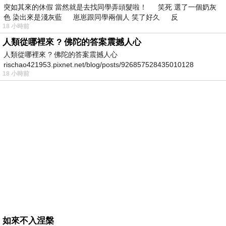
突如其來的休假 當然就是去找同學弄頭髮啦！ 笑死 選了一個奶灰
色 染出來是淺灰藍 崽崽跟同學兩個人 笑了好久 反
18 小時前
人類從哪裡來 ? 佛陀的答案震撼人心
人類從哪裡來 ? 佛陀的答案震撼人心
rischao421953.pixnet.net/blog/posts/926857528435010128
18 小時前
如來不入涅槃