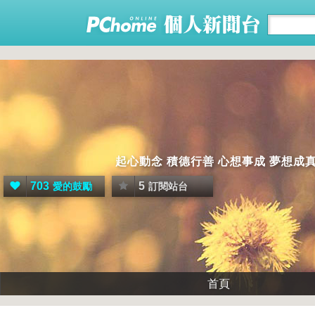
起心動念 積德行善 心想事成 夢想成
703
5
愛的鼓勵
訂閱站台
首頁