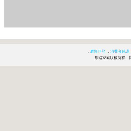
．
廣告刊登
．
消費者保護
網路家庭版權所有、轉載必究 