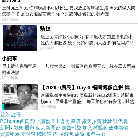
藍玫友5
二、「你要『結婚權』、還是『同居伴侶
三師兄三師兄 你昨晚說不可以殺生 要我放過蟑螂給生路 今天的燉大肉
怎辦？ 你是否要虔誠茹素？ 蛤？別說師妹愛記仇 我希望
權』？」
18 小時前
http://www.twpride.info/main/?q=2010topics/epi2
騎奴
三、「你能安心的老去嗎？」
脆上面有許多小說同好 有了脆我才知道原來寫小
說的人那麼多 幾乎比讀小說的人還多 有位同好問
http://www.twpride.info/main/?q=2010topics/epi3
3 小時前
了一個問題 她說為什麼高中文學獎的
四、「敢曝」時刻：遊行中的現「身」說法
小記事
http://www.twpride.info/main/?q=2010topics/epi4
早上禱告完翻聖經 加拉太書2 與福音的真理不合 就在眾人面前
對磯法說
17 小時前
資料轉載來源：台灣同志遊行聯盟
【2026-6廣島】Day 6 福岡博多血拼 與機場接送少年司機深夜對談
http://twpride.net
連四晚都住東橫INN 廣島新幹線口2號店，這間東
橫inn，早餐非常豐盛。 每天菜色都有變化，雖然
18 小時前
看到工作人員拿出料理包加熱，但
登入
註冊
PChome首頁
線上購物
24h購物
書店
露天拍賣
比比昂代購
新聞
/
氣象
股市
個人新聞台
廣告刊登
加入聯播網
全球購物
買賣租屋
支付連
國際連
Pi 拍錢包
旅遊
服務中心
2010台灣同志遊行「投同志政策一票 Out & Vote」團體報名