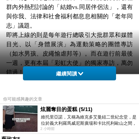
群內外熱烈討論的「結婚
vs.
同居伴侶法」，還有
與你我、法律和社會福利都息息相關的「老年同
志」議題。
即將上線的則是每年遊行總吸引大批群眾和媒體
目光、以「身體展演」為運動策略的團體專訪
（如水男孩、皮繩愉虐邦等）。而在遊行前最後
一週，更有本屆「彩虹大使」的獨家專訪，萬勿
錯過！
繼續閱讀
你可能感興趣的文章
同志議題大家談：
http://www.twpride.info/main/?
q=2010topics/epi
炫麗奪目的蛋糕 (5/11)
維托里亞諾，又稱為維克多艾曼紐二世紀念堂，是
位於義大利羅馬威尼斯廣場和卡比托利歐山之間，
一、「誰不准青少年當同志？」
2 小時前
用以紀念統一義大利統一後的的第一位國
http://www.twpride.info/main/?q=2010topics/epi1