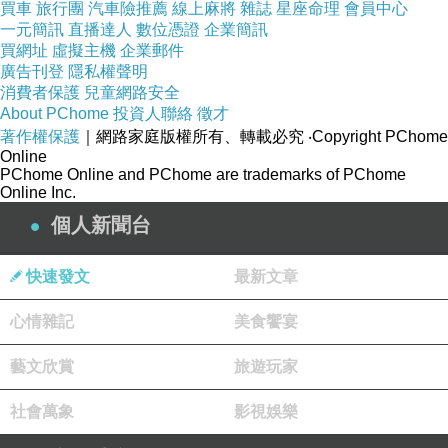
上一篇：
買車
旅行團
汽車險推薦
線上麻將
雜誌
星座命理
會員中心
一元簡訊
直播達人
數位憑證
企業簡訊
【2010台灣同志遊行特別企畫：雙重弱勢現聲】
下一篇：
買網址
虛擬主機
企業郵件
廣告刊登
隱私權聲明
消費者保護
兒童網路安全
About PChome
投資人聯絡
徵才
著作權保護
｜網路家庭版權所有、轉載必究
‧Copyright PChome
Online
PChome Online and PChome are trademarks of PChome
Online Inc.
個人新聞台
快速發文
最新文章
心情雜記
美食饗宴
藝文欣賞
旅遊玩家
社會萬象
影視娛樂