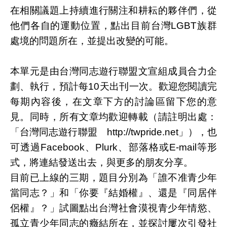
在相關議題上持續進行關注和耕耘的夥伴們，從
他們各自的運動位置，點出目前台灣
LGBT
族群
處境的問題所在，並提出改變的可能。
本單元是由台灣同志遊行聯盟文宣組成員合力企
劃、執行，預計每
10
天出刊一次。歡迎您閱讀完
每期內容後，在文章下方的討論區留下您的意
見。同時，所有文章均歡迎轉載（請註明出處：
「台灣同志遊行聯盟
http://twpride.net
」），也
可透過
Facebook
、
Plurk
、部落格或
E-mail
等形
式，將連結發送出去，與更多的朋友分享。
目前已上線的三期，題目分別為「誰不准青少年
當同志？」和「你要『結婚權』、還是『同居伴
侶權』？」試圖點出台灣社會漠視青少年情慾、
孤立青少年同志的癥結所在，並探討屢次引發社