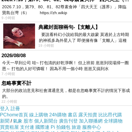
孔吉雖然被救活，但卻顯得蒼白而沒有靈氣。張生表示要為王再表演一
2026.7.10，第79、80、81、82尊素食神「四大天王（護界）」降臨
寶島台灣（6） https://zh.wikip
次，他摸索著走上繩索，孔吉也跟著上了繩索，兩人相約來生如果還是
9 小時前
戲子，不為生活、不為王，只為自己而表演……
典藏封面聊兩句-【支離人】
要說看科幻小說給我的最大啟蒙 莫過於上古時期
的神祇多為外星人了 即便擁有像「支離人」這種
文改載自 群體工作室
19 小時前
驚世駭俗的神通法門 也未必讀
***********************************
2026/08/08
今天一早到公司 哇~ 打包清的好乾淨啊！ 但上班前 崽崽到現場掃一圈
恩～ 打包的人好可憐喔！ 因為不用一個小時 崽崽又搞到水
看完這部片子讓我想起中國也有部名【夜奔】的片子亦是描寫戲子的同
7 小時前
性之愛，差別在於時空、人物關係的佈署與不同角色的論述觀點等
忽略事實不計
一個是古代韓國、一個是二次大戰時期
大部分的政治意見和社會溝通意見，都是在忽略事實不計的情況下形成
的。
一個是由主角本身來敘述、一個多由唯一的女主角來論述
22 小時前
一個是兩人一起赴死、一個是至死不再相見
登入
註冊
PChome首頁
線上購物
24h購物
書店
露天拍賣
比比昂代購
這二部戲都有一些共通點，均是3男1女的錯綜感情糾葛、均是戲子處於
新聞
/
氣象
股市
個人新聞台
廣告刊登
加入聯播網
全球購物
弱勢，面對強勢的逼迫與生活需求，不得不妥協、都算是悲劇收場
買賣租屋
支付連
國際連
Pi 拍錢包
旅遊
服務中心