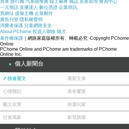
買車
旅行團
汽車險推薦
線上麻將
雜誌
星座命理
會員中心
一元簡訊
直播達人
數位憑證
企業簡訊
大紅色是我對這片子的深刻印象，雖然也充斥著彩色鮮豔的典型韓國
買網址
虛擬主機
企業郵件
風，但紅與白色的服飾及紅唇搭在孔吉身上，就是好看。
廣告刊登
隱私權聲明
消費者保護
兒童網路安全
當後來看到劇中戲子們演戲的服飾，竟然跟中國京劇的服飾與妝扮是如
About PChome
投資人聯絡
徵才
此地相似時，真是令我大感意外，難怪都說日韓文化源自中國。
著作權保護
｜網路家庭版權所有、轉載必究
‧Copyright PChome
對於張生勇於表達對孔吉的愛意與捍衛他的感情，深深地感到感動與佩
Online
PChome Online and PChome are trademarks of PChome
服；反觀現在，卻有很多人跳不過情關，也不懂愛情是什麼？得不到
Online Inc.
的，不是毀了對方，就是毀了自己。
個人新聞台
他們倆個於結尾時，雙雙由繩索彈跳向天空的景象，很美，彷彿就此可
以跳進來生，再續情緣。
快速發文
最新文章
心情雜記
美食饗宴
我並不知道在愛情裡，要怎麼做才是最好的？
但是我只知道盡量讓對方過得快樂，當她跟我在一起不再有快樂的笑容
藝文欣賞
旅遊玩家
時，我就知道我該放手讓她走了。
社會萬象
影視娛樂
儘管事後我會在心裡把她罵的狗血淋頭、恨的咬牙切齒，但我還是會轉