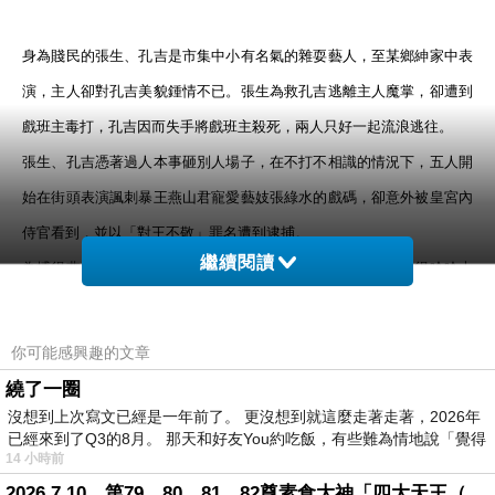
身為賤民的張生、孔吉是市集中小有名氣的雜耍藝人，至某鄉紳家中表
演，主人卻對孔吉美貌鍾情不已。張生為救孔吉逃離主人魔掌，卻遭到
戲班主毒打，孔吉因而失手將戲班主殺死，兩人只好一起流浪逃往。
張生、孔吉憑著過人本事砸別人場子，在不打不相識的情況下，五人開
始在街頭表演諷刺暴王燕山君寵愛藝妓張綠水的戲碼，卻意外被皇宮內
侍官看到，並以「對王不敬」罪名遭到逮捕。
繼續閱讀
為搏得燕王一笑，男扮女裝的孔吉急中生智，一個倒立將王逗得哈哈大
笑。王下令將他們留置宮中演出，並對孔吉的美貌傾心不已。
孔吉備受燕山君寵愛，私下常被王召見，始終陪伴孔吉身邊的張生漸生
你可能感興趣的文章
不安與不滿，遂欲與他人一同離開。
繞了一圈
張生得知孔吉被陷害，於是承認自己才是寫下書信的人，在孔吉向燕山
沒想到上次寫文已經是一年前了。 更沒想到就這麼走著走著，2026年
已經來到了Q3的8月。 那天和好友You約吃飯，有些難為情地說「覺得
君求情下，張生的死刑改為烙瞎雙眼。孔吉為王表演指偶戲時，特別演
14 小時前
了張生和獄卒說的故事，然後割腕自殺。
2026.7.10，第79、80、81、82尊素食大神「四大天王（護界）」降臨寶島台灣（6）