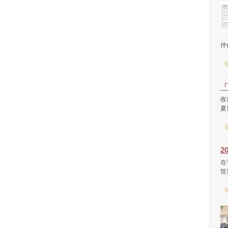
伴
發
「
收
夏
發
2
在
世
發