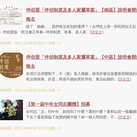
伴侶盟「伴侶制度及多人家屬草案」【南區】說明會開
報名
除了「婚姻」，我們有沒有別的選擇？！台灣史上第一部民間自主起
：伴侶盟版「民法修正草案─伴侶制度、收養、多人家...
(詳全文)
表時間：2011-11-09 23:04:37 | 回應：0
伴侶盟「伴侶制度及多人家屬草案」【中區】說明會開
報名
在現行法律體制下，不（能）進入婚姻，就等於被迫放棄親密關係的
有法律保障。於是，同居不婚的異性伴侶、無法結婚的...
(詳全文)
表時間：2011-11-09 22:53:49 | 回應：0
【第一屆中年女同志團體】招募
女同志「活」到中年，妳想到了什麼？遇到什麼？要和以前一樣繼續
下去？還是面臨了改變的關卡呢？妳一個人悶頭想，不...
(詳全文)
表時間：2011-10-08 00:32:32 | 回應：0