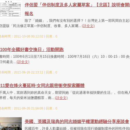
伴侶盟「伴侶制度及多人家屬草案」【北區】說明會開
報名
除了「婚姻」，我們有沒有別的選擇？！台灣史上第一部民間自主起
侶盟版「民法修正草案─伴侶制度、收養、多人家屬...
(詳全文)
表時間：2011-10-08 00:12:02 | 回應：0
100年全國好書交換日」活動開跑
書時間：100年6月1日至7月15日換書時間：100年7月16日（六）10：00-15：00 
日何處去...
(詳全文)
表時間：2011-06-26 22:13:11 | 回應：0
011愛在烽火蔓延時‧女同志親密衝突探索團體
千萬人中，當妳遇到妳的真命天女，期望與她「從此過著幸福快樂的生活」。但在兩
界裡，每天的柴米油鹽醬醋茶，兩...
(詳全文)
表時間：2011-06-26 21:56:09 | 回應：0
美國、英國及瑞典的同志婚姻平權運動經驗分享座談會
民國百年，許多人歡慶結婚，但被排除在現行婚姻制度外的同性伴侶