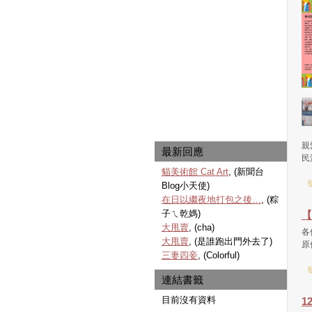
親
最新回應
民
貓美術館 Cat Art
, (新聞台
發
Blog小天使)
在日以繼夜地打包之後…
, (粽
子ㄟ乾媽)
【
大甩賣
, (cha)
各
大甩賣
, (是誰跑出門外去了)
原
三妻四妾
, (Colorful)
發
連結書籤
目前沒有資料
1