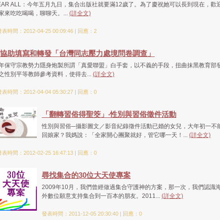
EAR ALL：今年五月九日，集合出版社就要滿12歲了。為了慶祝她可以長到現在，歡
家來吃吃喝喝，聊聊天。...
(詳全文)
表時間：2012-04-25 00:09:46 | 回應：2
協助填寫和轉發「台灣同志壓力處境問卷調查」
年保守宗教勢力隱身炮製所謂「真愛聯盟」白手套，以不義的手段，扭曲抹黑教育部
之性別平等教師參考資料，使得去...
(詳全文)
表時間：2012-04-04 05:30:27 | 回應：0
「翻轉習俗得聖筊」‧性別與習俗徵件活動
性別與習俗─攝影圖文／影音紀錄徵件活動已婚的女兒，大年初一不
回娘家？我媽說：「全家開心團聚就好，管它哪一天！...
(詳全文)
表時間：2012-02-25 16:47:13 | 回應：0
尋找集合的30位大天使專案
2009年10月，我們曾經做過集合守護神的方案，那一次，我們認識
外數位願意支持集合到一百本的朋友。2011...
(詳全文)
發表時間：2011-12-05 20:30:40 | 回應：0