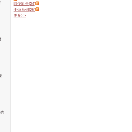
迎
隨便亂走(34)
手做系列(26)
更多
>>
發
能
海內