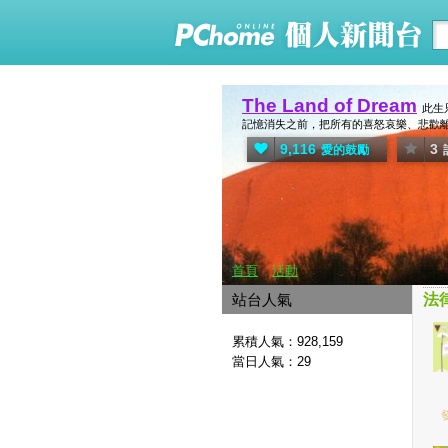
The Land of Dream
此生
記憶消失之前，把所有的喜怒哀樂、悲歡離合
9,116
3
愛的鼓勵
首頁
活動
站台人氣
法
累積人氣：
928,159
當日人氣：
29
發