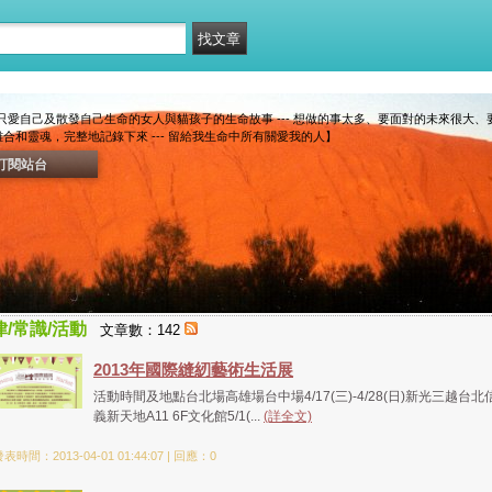
只愛自己及散發自己生命的女人與貓孩子的生命故事 --- 想做的事太多、要面對的未來很大
和靈魂，完整地記錄下來 --- 留給我生命中所有關愛我的人】
訂閱站台
律/常識/活動
文章數：142
2013年國際縫紉藝術生活展
活動時間及地點台北場高雄場台中場4/17(三)-4/28(日)新光三越台北
義新天地A11 6F文化館5/1(...
(詳全文)
表時間：2013-04-01 01:44:07 | 回應：0