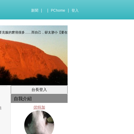
|
|
|
新聞
PChome
登入
、要克服的窘境很多……而自己，卻太渺小【要在
自我介紹
伏特加
信