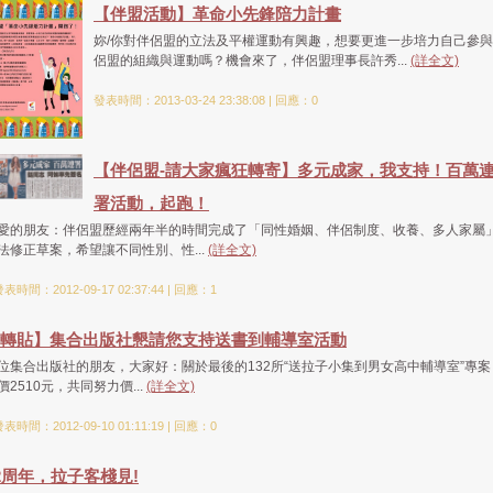
【伴盟活動】革命小先鋒陪力計畫
妳/你對伴侶盟的立法及平權運動有興趣，想要更進一步培力自己參
侶盟的組織與運動嗎？機會來了，伴侶盟理事長許秀...
(詳全文)
發表時間：2013-03-24 23:38:08 | 回應：0
【伴侶盟-請大家瘋狂轉寄】多元成家，我支持！百萬
署活動，起跑！
愛的朋友：伴侶盟歷經兩年半的時間完成了「同性婚姻、伴侶制度、收養、多人家屬
法修正草案，希望讓不同性別、性...
(詳全文)
表時間：2012-09-17 02:37:44 | 回應：1
轉貼】集合出版社懇請您支持送書到輔導室活動
位集合出版社的朋友，大家好：關於最後的132所“送拉子小集到男女高中輔導室”專案
價2510元，共同努力價...
(詳全文)
表時間：2012-09-10 01:11:19 | 回應：0
2周年，拉子客棧見!