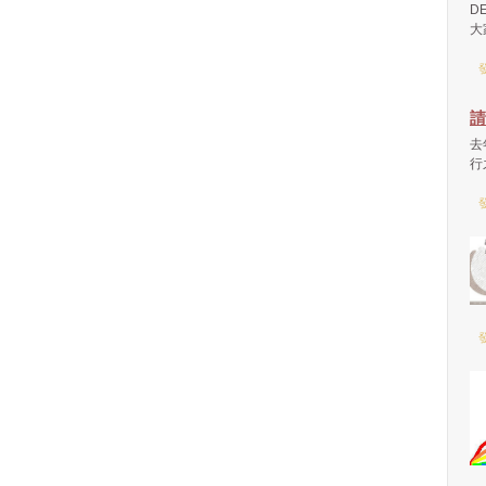
D
大
發
請
去
行
發
發