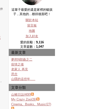
與伴
這輩子最愛的還是家裡的貓孩
子，其他的...都排後面吧！
關於本站
留言板
地圖
加入好友
連
愛的鼓勵：
9,116
文章篇數：
1,047
」
最新文章
夢想N部曲之二
疫情之後
老家人 再見
思念
山隱的這些年…..
，
文章分類
山豬日誌(400)
My Crazy Zoo(26)
Cinema。Books。Music(27)