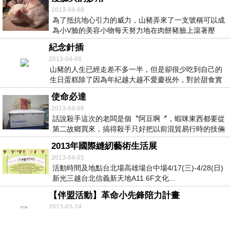
2013-04-08
為了抵抗地心引力的威力，山豬弄來了一支號稱可以成
為小V臉的美容小物每天努力地在肉餅豬臉上滾著壓
著，期...
紀念針插
2013-04-06
山豬的人生已經走差不多一半，但是卻很少吃到自己的
生日蛋糕除了因為年紀越大越不愛慶祝外，對於甜食實
在無...
使命必達
2013-04-06
話說殺手這次的老闆是個〝阿豆啊〞，蝦咪東西都要從
第二故鄉買來，搞得殺手只好把以前混貿易行時的技倆
全秀...
2013年國際縫紉藝術生活展
2013-04-01
活動時間及地點台北場高雄場台中場4/17(三)-4/28(日)
新光三越台北信義新天地A11 6F文化...
【伴盟活動】革命小先鋒陪力計畫
2013-03-24
妳/你對伴侶盟的立法及平權運動有興趣，想要更進一步
培力自己參與伴侶盟的組織與運動嗎？機會來了，伴侶