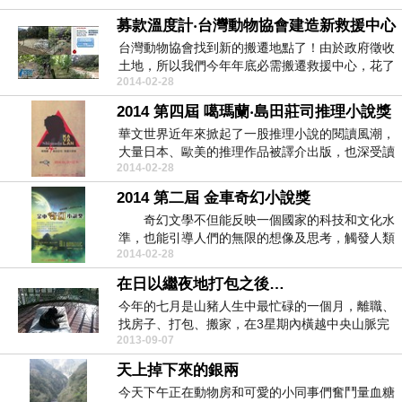
募款溫度計‧台灣動物協會建造新救援中心
台灣動物協會找到新的搬遷地點了！由於政府徵收
土地，所以我們今年年底必需搬遷救援中心，花了
2014-02-28
三年漫長的時...
2014 第四屆 噶瑪蘭‧島田莊司推理小說獎
華文世界近年來掀起了一股推理小說的閱讀風潮，
大量日本、歐美的推理作品被譯介出版，也深受讀
2014-02-28
者喜愛，但以...
2014 第二屆 金車奇幻小說獎
奇幻文學不但能反映一個國家的科技和文化水
準，也能引導人們的無限的想像及思考，觸發人類
2014-02-28
的創造力，更...
在日以繼夜地打包之後…
今年的七月是山豬人生中最忙碌的一個月，離職、
找房子、打包、搬家，在3星期內橫越中央山脈完
2013-09-07
成壯舉，這當...
天上掉下來的銀兩
今天下午正在動物房和可愛的小同事們奮鬥量血糖