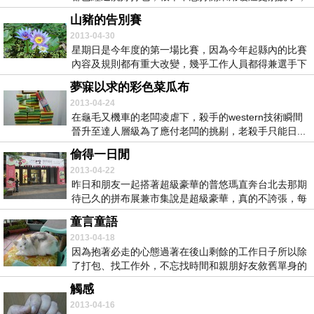
這天...
山豬的告別賽
2013-04-30
星期日是今年度的第一場比賽，因為今年起縣內的比賽
內容及規則都有重大改變，幾乎工作人員都得兼選手下
場連...
夢寐以求的彩色菜瓜布
2013-04-24
在龜毛又機車的老闆凌虐下，殺手的western技術瞬間
晉升至達人層級為了應付老闆的挑剔，老殺手只能日...
偷得一日閒
2013-04-22
昨日和朋友一起搭著超級豪華的普悠瑪直奔台北去那期
待已久的拼布展兼市集說是超級豪華，真的不誇張，每
個座...
童言童語
2013-04-18
因為抱著必走的心態過著在後山剩餘的工作日子所以除
了打包、找工作外，不忘找時間和親朋好友敘舊單身的
朋友...
觸感
2013-04-16