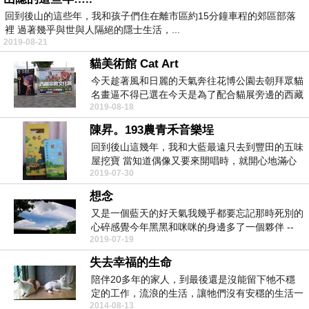
回到後山的這些年，我和孩子們住在離市區約15分鐘車程的郊區部落
裡 過著幾乎與世與人隔絕的隱士生活，...
2019-08-21
貓美術館 Cat Art
今天趁著風和日麗的天氣奔往花博公園去朝拜眾貓
名畫逼不得已選在今天是為了配合貓展旁邊的西藏
2019-08-18
展結果總是如...
陳昇。193農青禾音樂埕
回到後山這幾年，我和大藍最遠只去到豐田的五味
屋挖寶 當知道偶像又要來開唱時，就開心地滿心
2019-07-30
期待，只是...
想念
又是一個藍天的好天氣我幾乎都要忘記那時死別的
心碎感覺今年黑黑和咪咪的身邊多了一個夥伴 --
2019-07-19
大黃 ...
失去幸福的生命
陪伴20多年的家人，到最後還是沒能留下牠不穩
定的工作，流浪的生活，讓牠們沒有安穩的生活一
2014-08-13
直是我的遺憾...