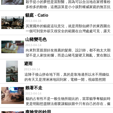
殺手從小的夢想是當獸醫，因為可以合法地在家裡養粉
多粉多的動物，這應該算是小小孩對權威家庭的無言抗
議與...
貓庭 ‧ Catio
2013-04-16
其實國外的貓庭這玩意兒，就是用類似網子的東西圍出
一個可到室外卻又很安全的範圍在台灣處處可見，露天
陽台...
山豬變毛色
2013-04-14
向來對眾親朋好友推薦的髮廊、設計師，都不抱太大期
望不是人家技術爛，而是山豬毛髮硬又雜亂，實在難以
維持...
避雨
2013-04-14
這陣子後山拼命地下雨，真的是靠海邊所以水不用錢似
的有天又是溼淋淋地回到家，電梯一開，視線豁然開
朗，然...
賴著不走
2013-04-14
貓的占有性不是一般生物所能比的，當眾貓爭奪貓奴時
更是明顯想盡辦法都要讓貓奴眼中只有自己的存在，儼
如『...
瘦臉夾的妙用