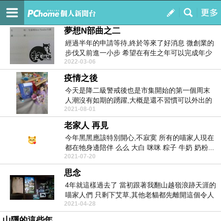
The Land of Dream
訂閱
我的
夢想N部曲之二
經過半年的申請等待,終於等來了好消息 微創業的
步伐又前進一小步 希望在有生之年可以完成年少
2022-03-06
時的夢...
疫情之後
今天是降二級警戒後也是市集開始的第一個周末
人潮沒有如期的踴躍,大概是還不習慣可以外出的
2021-08-01
日子 現...
老家人 再見
今年黑黑應該特別開心,不寂寞 所有的喵家人現在
都在牠身邊陪伴 么么 大白 咪咪 粽子 牛奶 奶粉...
2021-07-20
思念
4年就這樣過去了 當初跟著我翻山越嶺浪跡天涯的
喵家人們 只剩下艾草,其他老貓都先離開這個令人
2021-04-28
噁心...
山隱的這些年…..