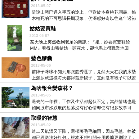
2013-05-07
雖說山豬已邁入望五的途上，但對於本身桃花凋盡、桃
木枯死的不可思議長期現象，仍深感好奇以往逢年過節
就要...
姑姑要買鞋
2013-05-07
某天晚上突然收到老弟的簡訊：『姐，妳要買雙鞋給
MM』看得山豬姑姑一頭霧水，卻也馬上很職業地回
覆：『有...
藍色膠囊
2013-05-06
前陣子咪咪不知到那跟筋秀逗了，竟然天天在我的床墊
上灑尿就這樣每天都得蓋新毯子，直到沒有毯子可以蓋
加上...
為啥報台變森林？
2013-05-05
過去的一年裡，工作及生活都起伏不定，當然情緒也是
如同股市漲跌般的起落沒有好心情即使有很多故事可
寫，是...
取暖的智慧
2013-05-02
這二天氣溫又下降，還帶著毛毛細雨，因為毛毯、棉被
都已經送洗好打包，根本不想打開來用暖爐更別說了，