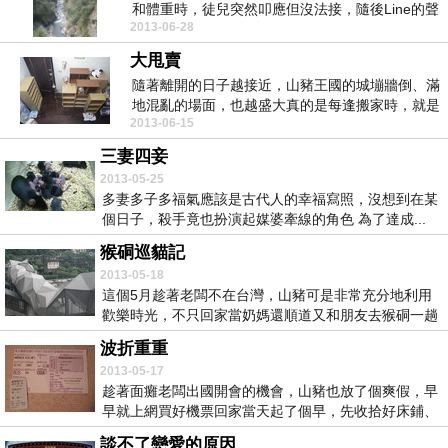
和體重時，徒兒突然叩應但沒法接，隨後Line的聲
2013-06-28
響拼命響...
大甩賣
隨著離開的日子越接近，山豬王國的城塴牆倒、滿
地混亂的場面，也越盛大真的是每逢搬家時，就是
2013-06-15
人生大檢視的...
三妻四妾
2013-05-25
多妻多子多福氣應該是古代人的幸福寫照，沒想到在某
個日子，殺手竟也扮演起媒婆牽線的角色 為了達成...
猴硐巡貓記
2013-05-18
這個5月趁著老闆不在台灣，山豬可是非常充分地利用
歡樂時光，不只回家當奶媽還順道又和朋友去猴硐一趟
昨天...
波折重重
2013-05-17
趁著面癱老闆出國開會的機會，山豬也放了個爽假，早
早就上網買好機票回家當天起了個早，先收拾好床鋪、
料理...
談不了戀愛的原因