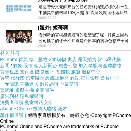
這是菅野文老師來台的簽名資格抽獎好樣的我一生
中抽獎中的機率10次不超過2次這次就這樣給我成
2008-08-02
功了以前的...
[題外] 姬苺啊...
看到新的官網感覺姬苺的造型變了呢...好像是因為
公司換了的樣子不知道是否原本的繽紛色彩夾子可
2008-05-23
愛樣子不...
登入
註冊
PChome首頁
線上購物
24h購物
書店
露天拍賣
比比昂代購
新聞
/
氣象
股市
個人新聞台
廣告刊登
加入聯播網
全球購物
買賣租屋
支付連
國際連
Pi 拍錢包
旅遊
服務中心
買車
旅行團
汽車險推薦
線上麻將
雜誌
星座命理
會員中心
一元簡訊
直播達人
數位憑證
企業簡訊
買網址
虛擬主機
企業郵件
廣告刊登
隱私權聲明
消費者保護
兒童網路安全
About PChome
投資人聯絡
徵才
著作權保護
｜網路家庭版權所有、轉載必究
‧Copyright PChome
Online
PChome Online and PChome are trademarks of PChome