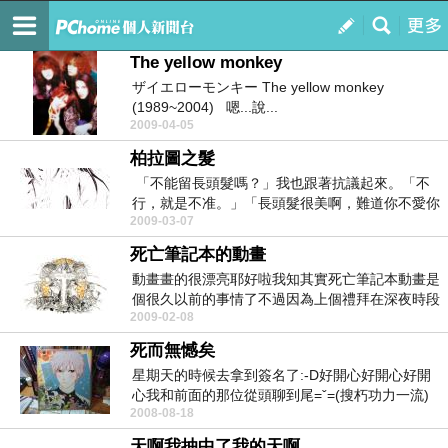
Visionnaire
訂閱
我的
The yellow monkey
ザイエローモンキー The yellow monkey
(1989~2004) 嗯...說...
2009-04-05
柏拉圖之髮
「不能留長頭髮嗎？」我也跟著抗議起來。「不
行，就是不准。」「長頭髮很美啊，難道你不愛你
2009-03-07
自己的長髮？...
死亡筆記本的動畫
動畫畫的很漂亮耶好啦我知其實死亡筆記本動畫是
個很久以前的事情了不過因為上個禮拜在深夜時段
2009-02-08
看到然後就開...
死而無憾矣
星期天的時候去拿到簽名了:-D好開心好開心好開
心我和前面的那位從頭聊到尾=ˇ=(搜朽功力一流)
2008-08-18
我已經...
天啊我抽中了我的天啊