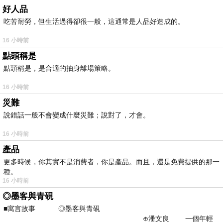
好人品
吃苦耐勞，但生活過得卻很一般，這通常是人品好造成的。
16 小時前
點頭稱是
點頭稱是，是合適的抽身離場策略。
16 小時前
災難
說錯話一般不會變成什麼災難；說對了，才會。
16 小時前
產品
更多時候，你其實不是消費者，你是產品。而且，還是免費提供的那一
種。
16 小時前
◎墨客與青硯
■寓言故事 ◎墨客與青硯
⊕潘文良 一個年輕