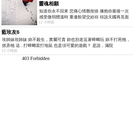
靈魂相願
知道你永不回來 悲痛心情難按捺 擁抱你最後一次
感受微弱體溫時 重逢盼望交給祢 祢說天國再見面
12 小時前
此刻忍淚說別離 他日靈魂再
藍玫友6
玫師妹玫師妹 妳不殺生，實屬可貴 妳也別老逗著蟑螂玩 妳不打死牠，
抓弄牠 這...打蟑螂當打地鼠 也是項可愛的遊戲？ 是說，滿院
13 小時前