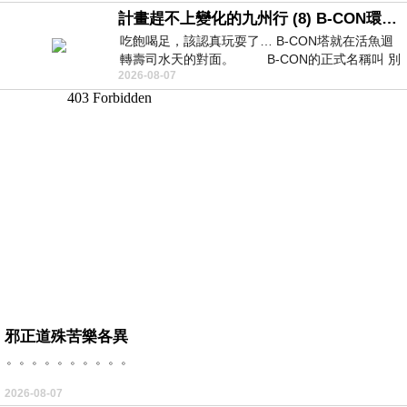
計畫趕不上變化的九州行 (8) B-CON環球塔
吃飽喝足，該認真玩耍了… B-CON塔就在活魚迴
轉壽司水天的對面。 B-CON的正式名稱叫 別
2026-08-07
邪正道殊苦樂各異
。。。。。。。。。。
2026-08-07