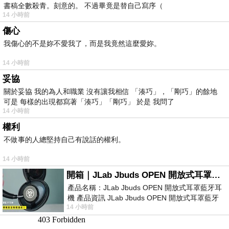
書稿全數殺青。刻意的。 不過畢竟是替自己寫序（
14 小時前
傷心
我傷心的不是妳不愛我了，而是我竟然這麼愛妳。
14 小時前
妥協
關於妥協 我的為人和職業 沒有讓我相信 「湊巧」，「剛巧」的餘地
可是 每樣的出現都寫著「湊巧」「剛巧」 於是 我問了
14 小時前
權利
不做事的人總堅持自己有說話的權利。
14 小時前
開箱｜JLab Jbuds OPEN 開放式耳罩藍牙耳機 - 設計美學，輕巧、透氣、環境音全物理達成！
產品名稱：JLab Jbuds OPEN 開放式耳罩藍牙耳
機 產品資訊 JLab Jbuds OPEN 開放式耳罩藍牙
14 小時前
耳機評語：非常有特色，值得喜愛美型工