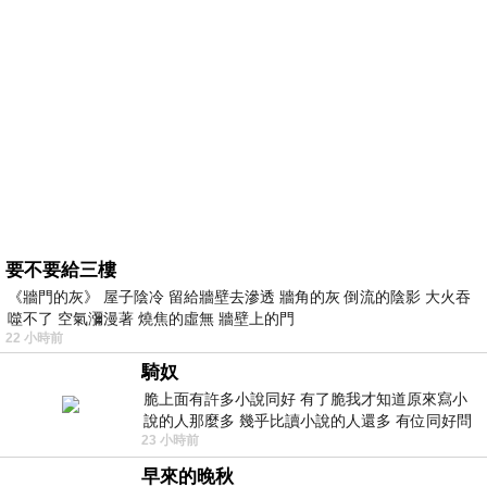
要不要給三樓
《牆門的灰》 屋子陰冷 留給牆壁去滲透 牆角的灰 倒流的陰影 大火吞
噬不了 空氣瀰漫著 燒焦的虛無 牆壁上的門
22 小時前
騎奴
脆上面有許多小說同好 有了脆我才知道原來寫小
說的人那麼多 幾乎比讀小說的人還多 有位同好問
23 小時前
了一個問題 她說為什麼高中文學獎的
早來的晚秋