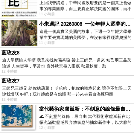
上回我曾講過，中華民國政府要的是一個真正會做
事的專業團隊，而且要真正解決問題的團隊，而不
11 小時前
是只會到處甩鍋的雙標團隊，最近民進黨
小朱週記 20260808_一位年輕人逐夢的真實故事
這是一個真實又美麗的故事，下週一位年輕大學畢
業生要去實現她的美國夢，在沒有家裡經濟奧援的
11 小時前
情況下，靠著自我努力工作累積出國基
藍玫友8
旅人掌櫃旅人掌櫃 我又來找你喝茶囉 帶上三師兄一道來 知己兩三品茗
論道 人生樂事，平常也 窗外秋景盡入眼底 秋風秋葉，愁
12 小時前
藍玫友7
三師兄三師兄 給你糖葫蘆！ 哈哈哈，把你的嘴糊起來 讓你不能跟上天
說我壞話 好吧！玩打蟑螂是有點髒 那一起來去看白海豚飛躍
12 小時前
當代藝術家盧嵐新：不刻意的線條最自由，讓色彩流動、筆觸自己說話
🌊 不刻意的線條，最自由 當代藝術家盧嵐新在此
幅充滿動態感與奔放氣息的抽象新作中，以大膽的
12 小時前
藍色顏料在白色畫布上揮灑、壓印與流淌