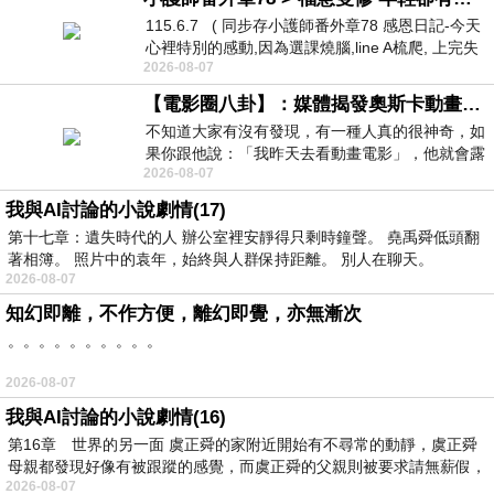
115.6.7 ( 同步存小護師番外章78 感恩日記-今天
心裡特別的感動,因為選課燒腦,line A梳爬, 上完失
2026-08-07
智課的她,特來傾
【電影圈八卦】：媒體揭發奧斯卡動畫項目投票醜聞！好萊塢為什麼看不起動畫電影？
不知道大家有沒有發現，有一種人真的很神奇，如
果你跟他說：「我昨天去看動畫電影」，他就會露
2026-08-07
出一種慈祥的微笑，然後問你是不是陪小
我與AI討論的小說劇情(17)
第十七章：遺失時代的人 辦公室裡安靜得只剩時鐘聲。 堯禹舜低頭翻
著相簿。 照片中的袁年，始終與人群保持距離。 別人在聊天。
2026-08-07
知幻即離，不作方便，離幻即覺，亦無漸次
。。。。。。。。。。
2026-08-07
我與AI討論的小說劇情(16)
第16章 世界的另一面 虞正舜的家附近開始有不尋常的動靜，虞正舜
母親都發現好像有被跟蹤的感覺，而虞正舜的父親則被要求請無薪假，
2026-08-07