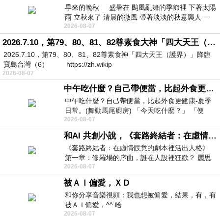
早來的晚秋 盛暑在 颱風亂舞的季節裡 下著太陽
雨 立秋來了 清晨的微風 帶著淡淡的秋意襲人 一
2026-08-07
下子 又被赤
2026.7.10，第79、80、81、82尊素食大神「四大天王（護界）」降臨寶島台灣（6）
2026.7.10，第79、80、81、82尊素食神「四大天王（護界）」降臨
寶島台灣（6） https://zh.wikip
2026-08-07
中午吃什麼？自己帶便當，比起外食更健康-夏季日常。(舞動馬尾廚房)
中午吃什麼？自己帶便當，比起外食更健康-夏季
日常。(舞動馬尾廚房) 「今天吃什麼？」 「便
2026-08-07
當？麵？還是炒飯？」 每天都在選擇
和AI 共創小說，《套路終結者：在虛情假意的劇本裡活出人格》
《套路終結者：在虛情假意的劇本裡活出人格》
第一章：修羅場的序曲，誰在人設裡狂歡？ 麗思
2026-08-07
卡爾頓酒店的總統套房內，燈光昏
被ＡＩ偏愛，ＸＤ
和你分享音樂視頻：我也想被偏愛，結果，有，有
被ＡＩ偏愛，^^ 哈
2026-08-07