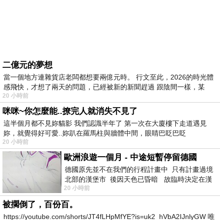
二億元的夢想
當一個地方連雜貨店老闆都想要兩億元時。 行文至此，2026的時光體
感飛快，才想了兩天的問題，已經被新的新聞趕過 跟陰間一樣，某
20 小時前
咪咪~你怎麼能..撩完人就消失不見了
這半個月都不見妳貓影 我們認識半年了 第一次在大廈樓下走道遇見
妳，就覺得好可愛..妳趴在羅馬柱與牆體中間，眼睛巴眨巴眨
20 小時前
歐洲浪遊一個月 - 中途短暫停留德國
德國原先並不在我們的行程計畫中 只有計畫過境
北部的漢堡市 後因天色已昏暗 故臨時決定在漢
20 小時前
堡市吃晚餐和過夜
被擱倒了，百份百。
https://youtube.com/shorts/JT4fLHpMfYE?is=uk2_hVbA2IJnlyGW 唯