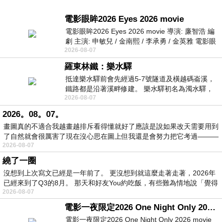
電影眼眸2026 Eyes 2026 movie
電影眼眸2026 Eyes 2026 movie 導演: 廉智浩 編
劇 主演: 申敏兒 / 金南熙 / 李承勇 / 金英雅 電影眼
2026-08-07
眸2026描述攝影師徐珍因遺
羅東林鐵：樂水驛
抵達樂水驛前會先經過5-7號隧道及橫越碼崙溪，
鐵路都是沿著溪畔修建。 樂水驛初名為濁水驛，
2026-08-07
但因與臺鐵集集線車站同名，於1953
2026。08。07。
畫圖真的不適合我越畫越排斥看得懂就好了應該是說如果改天需要用到
了自然就會很厲害了現在沒心思在圖上但我還是會努力把它考過———
2026-08-07
繞了一圈
沒想到上次寫文已經是一年前了。 更沒想到就這麼走著走著，2026年
已經來到了Q3的8月。 那天和好友You約吃飯，有些難為情地說「覺得
2026-08-07
電影一夜限定2026 One Night Only 2026 movie
電影一夜限定2026 One Night Only 2026 movie