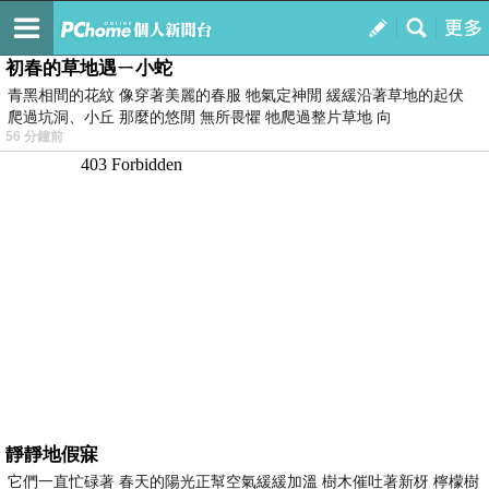
我的
最新文章
初春的草地遇ㄧ小蛇
青黑相間的花紋 像穿著美麗的春服 牠氣定神閒 緩緩沿著草地的起伏
爬過坑洞、小丘 那麼的悠閒 無所畏懼 牠爬過整片草地 向
56 分鐘前
靜靜地假寐
它們一直忙碌著 春天的陽光正幫空氣緩緩加溫 樹木催吐著新枒 檸檬樹