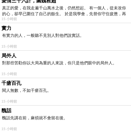
愛情三十六計，圍魏救趙
真正的愛，在我走遍千山萬水之後，仍然想起。 有一個人，從未攻你
的心，卻早已圍住了自己的餘生。 於是我學會，先替你守住疲憊，再
15 小時前
實力
有實力的人，一般聽不見別人對他們說實話。
15 小時前
局外人
對那些苦勸你以大局為重的人來說，你只是他們眼中的局外人。
15 小時前
千瘡百孔
閱人無數，不如千瘡百孔。
15 小時前
醜話
醜話先講在前，麻煩就不會留在後。
15 小時前