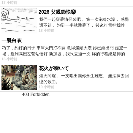
17 小時前
的墨客，在京城的古玩肆裡
2026 父親節快樂
我們一起穿著情侶裝吧， 第一次泡冷水澡， 感覺
還不錯， 泡到一半就睡著了， 後來打雷把我吵
18 小時前
醒， 手
一襲白衣
巧了，約好的日子 車庫大門打不開 急得滿頭大漢 妳已經出門 虛驚一
場，趕到高鐵左營站恰好 新加坡，我只去過一次 妳的行程總是排的
18 小時前
花火が瞬いて
煙火閃耀， 一支唱出讓你永生難忘、 無法抹去回
憶的歌曲。
19 小時前