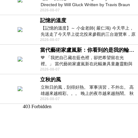
Directed by Will Gluck Written by Travis Braun
2026-08-07
Starring Monica Barbaro
記憶的溫度
【記憶的溫度】～ 小金老師( 嚴仁鴻) 今天早上，
先送走了今天早上從北投來參觀的三台遊覽車，原
2026-08-07
以為展場已經差不多要安靜下來，卻發
當代藝術家盧嵐新：你看到的是我的輪廓，還是你的故事？——藏在藍色裡的希望與光
💙 「我把自己藏在藍色裡，卻把希望留在光
裡。」 當代藝術家盧嵐新在此幅兼具童趣靈動與
2026-08-07
抽象韻味的新作中，用湛藍的羽翼般色塊包覆著
立秋的風
立秋日的風，刮得好熱。 軍事演習，不外出。 高
雄越來越精彩。。。 晚上的夜市越來越熱鬧。 秋
2026-08-07
天的風刮得很熱 夜遊消暑熱。。。