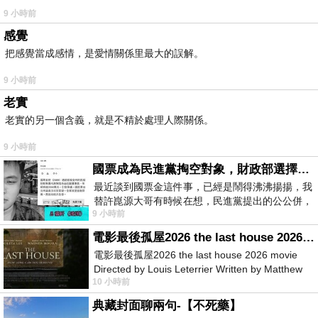
9 小時前
感覺
把感覺當成感情，是愛情關係里最大的誤解。
9 小時前
老實
老實的另一個含義，就是不精於處理人際關係。
9 小時前
國票成為民進黨掏空對象，財政部選擇性失憶
最近談到國票金這件事，已經是鬧得沸沸揚揚，我
替許崑源大哥有時候在想，民進黨提出的公公併，
9 小時前
其實就是想要國庫通黨庫，鬧出最大的醜
電影最後孤屋2026 the last house 2026 movie
電影最後孤屋2026 the last house 2026 movie
Directed by Louis Leterrier Written by Matthew
10 小時前
Robinson Starring Greta Lee Wa
典藏封面聊兩句-【不死藥】