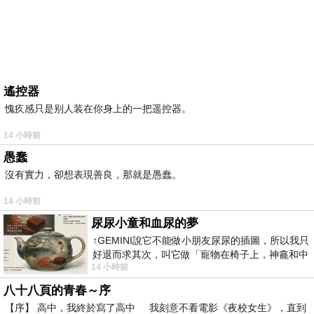
遙控器
愧疚感只是别人装在你身上的一把遥控器。
14 小時前
愚蠢
沒有實力，卻想表現善良，那就是愚蠢。
14 小時前
尿尿小童和血尿的夢
↑GEMINI說它不能做小朋友尿尿的插圖，所以我只
好退而求其次，叫它做「寵物在椅子上，神龕和中
14 小時前
年人臉孔」的畫了。 六月底
八十八頁的青春～序
【序】 高中，我終於寫了高中 我刻意不看電影《夜校女生》，直到