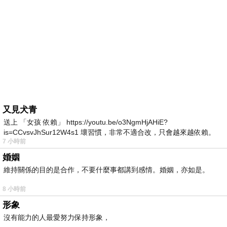
又見犬青
送上 「女孩 依賴」 https://youtu.be/o3NgmHjAHiE?
is=CCvsvJhSur12W4s1 壞習慣，非常不適合改，只會越來越依賴。
7 小時前
我害怕的
婚姻
維持關係的目的是合作，不要什麼事都講到感情。婚姻，亦如是。
8 小時前
形象
沒有能力的人最愛努力保持形象，