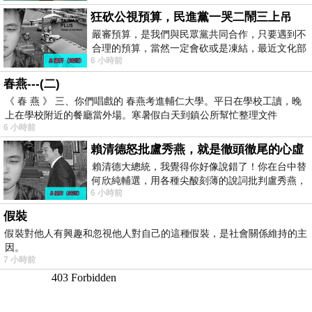
狂砍公視預算，民進黨一哭二鬧三上吊
嚴審預算，是我們與民眾黨共同合作，只要遇到不
合理的預算，當然一定會砍或是凍結，最近文化部
6 小時前
要編列公視和Taiwan plus預算，在110年
春燕---(二)
《 春 燕 》 三、你們唱戲的 春燕考進輔仁大學。平日在學校工讀，晚
上在學校附近的餐廳當外場。寒暑假白天到鎮公所幫忙整理文件
6 小時前
賴清德怒批盧秀燕，就是徹頭徹尾的心虛
賴清德大總統，我覺得你好像說錯了！你在台中替
何欣純輔選，用各種尖酸刻薄的說詞批判盧秀燕，
6 小時前
罵她施政滿意度輸給陳其邁，甚至還說盧
假裝
假裝對他人有興趣和忽視他人對自己的這種假裝，是社會關係維持的主
因。
7 小時前