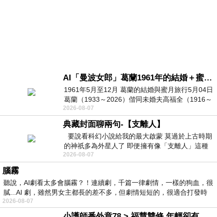
AI「曼波女郎」葛蘭1961年的結婚＋蜜月旅行 #戀上老電影 #葛蘭 #粟子
1961年5月至12月 葛蘭的結婚與蜜月旅行5月04日
葛蘭（1933～2026）偕同未婚夫高福全（1916～
2026-08-07
2004）乘郵輪赴倫敦6月15日於英國倫敦St.S
典藏封面聊兩句-【支離人】
要說看科幻小說給我的最大啟蒙 莫過於上古時期
的神祇多為外星人了 即便擁有像「支離人」這種
2026-08-07
驚世駭俗的神通法門 也未必讀
腦霧
聽說，AI劇看太多會腦霧？！連續劇，千篇一律劇情，一樣的狗血，很
膩...AI 劇，雖然男女主都長的差不多，但劇情短短的，很適合打發時
2026-08-07
小護師番外章78 > 福慧雙修 年輕卻有個老靈魂 ㄑ金剛經〉podcast