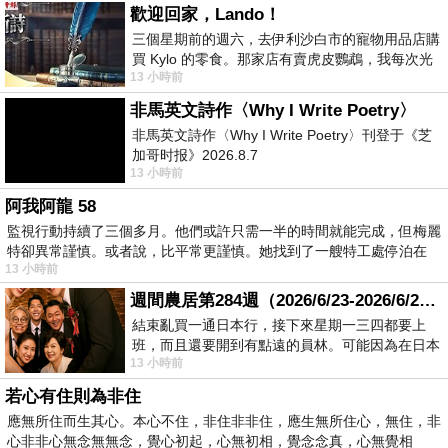
歡迎回家，Lando！
三個星期前的週六，去伊利沙白市的寵物用品店購
買 Kylo 的零食。那家店有賣虎皮鸚鵡，我每次光
13 小時前
顧都會去看一下。他們偶爾會引進 C
非馬英文詩作〈Why I Write Poetry〉
非馬英文詩作〈Why I Write Poetry〉刊登于《芝
加哥时报》2026.8.7
13 小時前
阿我阿龍 58
監視行動持續了三個多月。他們或許只需一半的時間就能完成，但梅麗
特卻異常謹慎。或者說，比平常更謹慎。她找到了一艘特工處停泊在
13 小時前
週間農居第284週（2026/6/23-2026/6/24) 夏至 金黃稻浪洋溢豐收喜悅
結束亂買一通日本行，接下來星期一三四都要上
班，而且還要開到有點遠的員林。可能因為在日本
13 小時前
花不少錢，星期一出門上班時，心裡沒有一
若心有住則為非住
應無所住而生其心。本心不住，非住非非住，應生無所住心，無住，非
心非非心無念無無念，覺心初起，心無初相，覺念念真，心無覺相