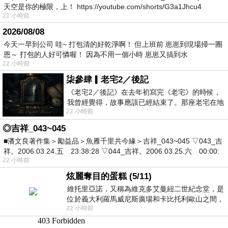
天空是你的極限，上！ https://youtube.com/shorts/G3a1Jhcu4
21 小時前
2026/08/08
今天一早到公司 哇~ 打包清的好乾淨啊！ 但上班前 崽崽到現場掃一圈
恩～ 打包的人好可憐喔！ 因為不用一個小時 崽崽又搞到水
22 小時前
柒參肆▎老宅2／後記
《老宅2／後記》在去年初寫完《老宅》的時候，
我曾經覺得，故事應該已經結束了。那座老宅在地
22 小時前
震中倒塌，七個人終於離開那片黑暗，
◎吉祥_043~045
■潘文良著作集＞勵益品＞魚雁千里共今緣＞吉祥_043~045 ▽043_吉
祥。2006.03.24.五 23:38:28 ▽044_吉祥。2006.03.25.六 00:00:
22 小時前
炫麗奪目的蛋糕 (5/11)
維托里亞諾，又稱為維克多艾曼紐二世紀念堂，是
位於義大利羅馬威尼斯廣場和卡比托利歐山之間，
22 小時前
用以紀念統一義大利統一後的的第一位國