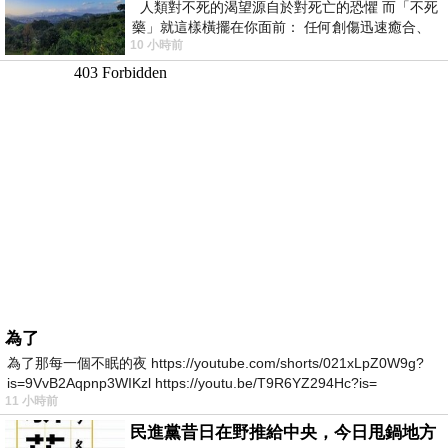
人類對不死的渴望源自於對死亡的恐懼 而「不死
藥」就這樣橫擺在你面前： 任何創傷迅速癒合、
10 小時前
停止衰老、痛覺消失…堪
為了
為了那每一個不眠的夜 https://youtube.com/shorts/021xLpZ0W9g?
is=9VvB2Aqpnp3WIKzl https://youtu.be/T9R6YZ294Hc?is=
11 小時前
民進黨昔日在野推給中央，今日甩鍋地方