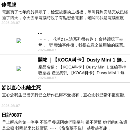
修電腦
電腦買了七年終於操壞了，檢查後要換主機板，等叫貨到安裝完成已經
過了四天，今天去拿電腦時說了有點想念電腦，老闆問我是電腦重度
2026-08-07
…
⋯⋯ 。 花草幻人這系列很有趣！ 會持續玩下去！
🧡 。 🐻 毒油事件後，我很在意之後用油的採買。
2026-08-07
前天購買了我之前就很愛
開箱｜【KOCA科卡】Dusty Mini 1 無線手持吸塵器
產品名稱：【KOCA科卡】Dusty Mini 1 無線手持
吸塵器 產品資訊 【KOCA科卡】Dusty Mini 1 無
2026-08-07
線手持吸塵器評語： 能吸、能吹兼具兩
皆以直心出離生死
直心念我生已盡梵行已立所作已辦不受後有，直心念我已斷不復更斷。
2026-08-07
日記0807
早上醒來的第一件事 不跟早餐店阿姨們聊幾句 很不習慣 她們的紅茶還
是全糖 我喝起來比較習慣 ~~~ 《偷偷藏不住》 越看越有趣，