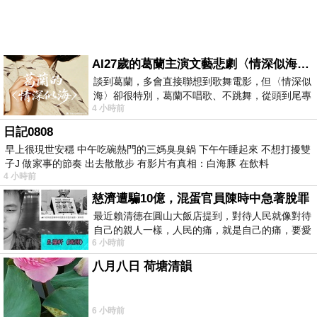
AI27歲的葛蘭主演文藝悲劇〈情深似海〉 #戀上老電影 #葛蘭 #粟子
談到葛蘭，多會直接聯想到歌舞電影，但〈情深似
海〉卻很特別，葛蘭不唱歌、不跳舞，從頭到尾專
4 小時前
心演戲。拍攝期間，經常工作超過12個鐘
日記0808
早上很現世安穩 中午吃碗熱門的三媽臭臭鍋 下午午睡起來 不想打擾雙
子J 做家事的節奏 出去散散步 有影片有真相：白海豚 在飲料
4 小時前
慈濟遭騙10億，混蛋官員陳時中急著脫罪
最近賴清德在圓山大飯店提到，對待人民就像對待
自己的親人一樣，人民的痛，就是自己的痛，要愛
6 小時前
民如親，說的這麼好聽，實際上根本沒做
八月八日 荷塘清韻
6 小時前