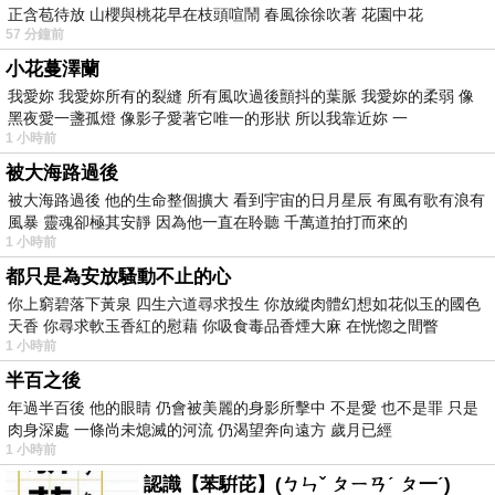
正含苞待放 山櫻與桃花早在枝頭喧鬧 春風徐徐吹著 花園中花
57 分鐘前
小花蔓澤蘭
我愛妳 我愛妳所有的裂縫 所有風吹過後顫抖的葉脈 我愛妳的柔弱 像
黑夜愛一盞孤燈 像影子愛著它唯一的形狀 所以我靠近妳 一
1 小時前
被大海路過後
被大海路過後 他的生命整個擴大 看到宇宙的日月星辰 有風有歌有浪有
風暴 靈魂卻極其安靜 因為他一直在聆聽 千萬道拍打而來的
1 小時前
都只是為安放騷動不止的心
你上窮碧落下黃泉 四生六道尋求投生 你放縱肉體幻想如花似玉的國色
天香 你尋求軟玉香紅的慰藉 你吸食毒品香煙大麻 在恍惚之間瞥
1 小時前
半百之後
年過半百後 他的眼睛 仍會被美麗的身影所擊中 不是愛 也不是罪 只是
肉身深處 一條尚未熄滅的河流 仍渴望奔向遠方 歲月已經
1 小時前
認識【苯騈芘】(ㄅㄣˇ ㄆㄧㄢˊ ㄆ一ˊ)