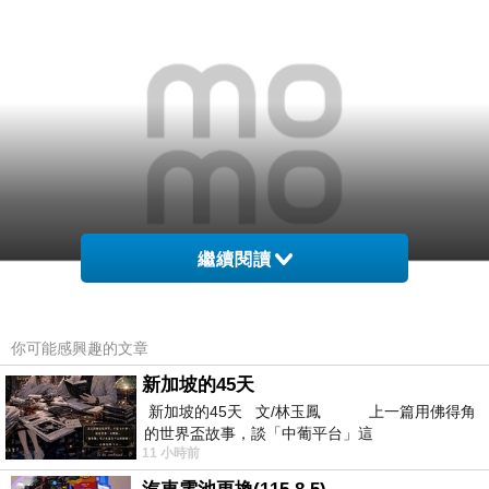
繼續閱讀
你可能感興趣的文章
新加坡的45天
新加坡的45天 文/林玉鳳 上一篇用佛得角
商品網址
:
的世界盃故事，談「中葡平台」這
11 小時前
http://www.momoshop.com.tw/goods/GoodsDet