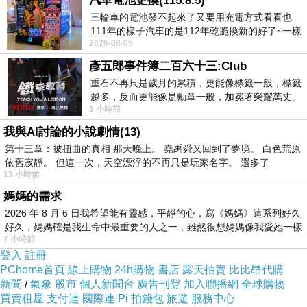
ail.jsp?
汽車電池更換(115.8.5)
三輪車的電池發不起來了又要用充電方式看看也
i_code=1781926&memid=6000000188&cid=a
111年的樣子汽車的是112年乾脆換新的好了~一樣
puad&oid=1&osm=league
2026-08-05
在阿炮電池買的漲了一百多塊吧
彥五郎事件簿二百六十三:Club
商品訊息功能
:
重石不再只是歲月的累積，更能像標籤一般，標籤
越多，反而更能像是勳章一般，加冕著榮耀萬丈。
1 小時前
習慣一如縱容，成了再難輕輕放下的罪證
我與AI討論的小說劇情(13)
品號：1781926
第十三章：被扭曲的真相 那天晚上。 堯禹舜又回到了夢境。 白色荒原
依舊寂靜。 但這一次，天空漂浮的不再只是玩家名字。 還多了
13 小時前
媽媽的需求
義大利進口棉花糖
2026 年 8 月 6 日我希望能有靈感，平靜的心，寫《媽媽》這系列好久
創意造型超級吸睛
好久，媽媽確是我生命中最重要的人之一，雖然很想媽媽像我愛她一樣
7 小時前
大顆飽滿入口即化
登入
註冊
可以搭配蛋糕食用
PChome首頁
線上購物
24h購物
書店
露天拍賣
比比昂代購
新聞
/
氣象
股市
個人新聞台
廣告刊登
加入聯播網
全球購物
搭配咖啡也超適合
買賣租屋
支付連
國際連
Pi 拍錢包
旅遊
服務中心