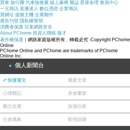
買車
旅行團
汽車險推薦
線上麻將
雜誌
星座命理
會員中心
一元簡訊
直播達人
數位憑證
企業簡訊
買網址
虛擬主機
企業郵件
廣告刊登
隱私權聲明
消費者保護
兒童網路安全
About PChome
投資人聯絡
徵才
商品訊息描述
:
著作權保護
｜網路家庭版權所有、轉載必究
‧Copyright PChome
Online
PChome Online and PChome are trademarks of PChome
義大利進口造型棉花糖，創意造型可愛獨特的造型棉花糖讓小朋友
Online Inc.
大朋友一看就喜歡，獨特的造型與芳香氣味最適合公司尾牙、社
個人新聞台
團、送客喜糖、公關活動、生日派對、迎賓禮、謝客禮、慶典活
快速發文
最新文章
動、宣傳造勢活動使用。當然來一串棉花糖串燒更是大大有看頭，
大顆好串又好烤。
心情雜記
美食饗宴
藝文欣賞
旅遊玩家
社會萬象
影視娛樂
momo網站網址