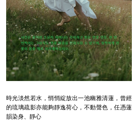
時光淡然若水，悄悄綻放出一池幽雅清蓮，曾經
的琉璃疏影亦能夠靜逸荷心，不動聲色，任憑蓮
韻染身、靜心