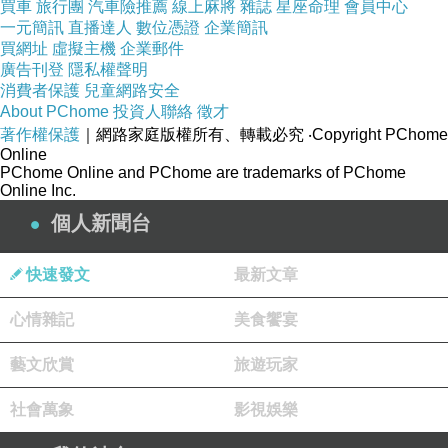
買車
旅行團
汽車險推薦
線上麻將
雜誌
星座命理
會員中心
一元簡訊
直播達人
數位憑證
企業簡訊
買網址
虛擬主機
企業郵件
廣告刊登
隱私權聲明
消費者保護
兒童網路安全
About PChome
投資人聯絡
徵才
著作權保護
｜網路家庭版權所有、轉載必究
‧Copyright PChome
Online
PChome Online and PChome are trademarks of PChome
Online Inc.
個人新聞台
快速發文
最新文章
心情雜記
美食饗宴
藝文欣賞
旅遊玩家
社會萬象
影視娛樂