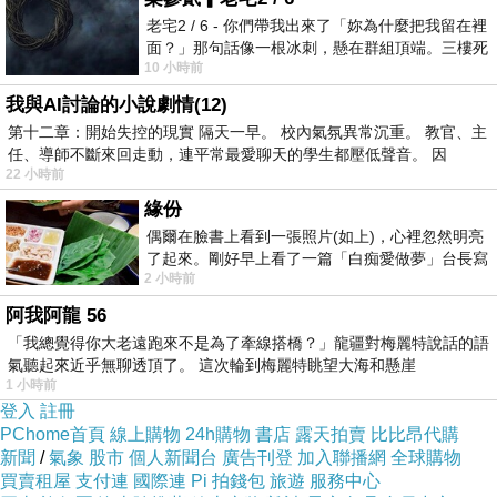
老宅2 / 6 - 你們帶我出來了「妳為什麼把我留在裡
面？」那句話像一根冰刺，懸在群組頂端。三樓死
10 小時前
死盯著照片裡的人。那個人確實站在
我與AI討論的小說劇情(12)
第十二章：開始失控的現實 隔天一早。 校內氣氛異常沉重。 教官、主
任、導師不斷來回走動，連平常最愛聊天的學生都壓低聲音。 因
22 小時前
緣份
偶爾在臉書上看到一張照片(如上)，心裡忽然明亮
了起來。剛好早上看了一篇「白痴愛做夢」台長寫
2 小時前
的貼文，在回顧年輕時瘋狂愛上
阿我阿龍 56
「我總覺得你大老遠跑來不是為了牽線搭橋？」龍疆對梅麗特說話的語
氣聽起來近乎無聊透頂了。 這次輪到梅麗特眺望大海和懸崖
1 小時前
登入
註冊
PChome首頁
線上購物
24h購物
書店
露天拍賣
比比昂代購
新聞
/
氣象
股市
個人新聞台
廣告刊登
加入聯播網
全球購物
買賣租屋
支付連
國際連
Pi 拍錢包
旅遊
服務中心