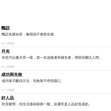
醜話
醜話先講在前，麻煩就不會留在後。
20 小時前
月光
你也可以像月亮一樣，當一名追隨者和補充者，用弱光關注人間。
21 小時前
成功與失敗
成功靠不斷找方法，失敗靠不停找藉口。
21 小時前
好人品
吃苦耐勞，但生活過得卻很一般，這通常是人品好造成的。