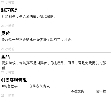
21 小時前
點頭稱是
點頭稱是，是合適的抽身離場策略。
21 小時前
災難
說錯話一般不會變成什麼災難；說對了，才會。
21 小時前
產品
更多時候，你其實不是消費者，你是產品。而且，還是免費提供的那一
種。
21 小時前
◎墨客與青硯
■寓言故事 ◎墨客與青硯
⊕潘文良 一個年輕
23 小時前
的墨客，在京城的古玩肆裡