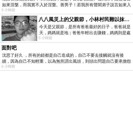
如來涅槃，而我實不入於涅槃。善男子！若我所有聲聞弟子說言如來入
5 小時前
八八風災上的父親節，小林村民難以抹滅的痛
今天是父親節，是所有爸爸最好的日子，爸爸就是
天，媽媽就是地；爸爸年輕出去賺錢，媽媽則是處
5 小時前
理家務，職業不分高低貴賤，只有人品才
面對吧
沈思了好久 ，所有的錯都是自己造成的，自己不要去接觸就沒有後
續，因為自己不知輕重，以為無所謂出風頭，到頭出問題自己要承擔怨
6 小時前
不