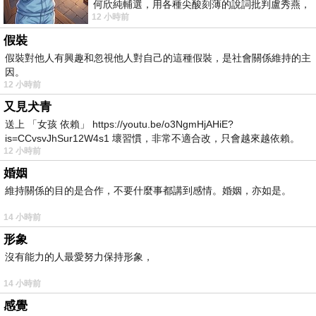
何欣純輔選，用各種尖酸刻薄的說詞批判盧秀燕，
12 小時前
罵她施政滿意度輸給陳其邁，甚至還說盧
假裝
假裝對他人有興趣和忽視他人對自己的這種假裝，是社會關係維持的主
因。
12 小時前
又見犬青
送上 「女孩 依賴」 https://youtu.be/o3NgmHjAHiE?
is=CCvsvJhSur12W4s1 壞習慣，非常不適合改，只會越來越依賴。
12 小時前
我害怕的
婚姻
維持關係的目的是合作，不要什麼事都講到感情。婚姻，亦如是。
14 小時前
形象
沒有能力的人最愛努力保持形象，
14 小時前
感覺