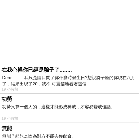
在我心裡你已經是騙子了........
Dear: 我只是隨口問了你什麼時候生日?想說獅子座的你現在八月
了，結果出現了20，我不 可置信地看著這個
19 小時前
功勞
功勞只算一個人的，這樣才能形成神威，才容易變成佳話。
19 小時前
無能
無能？那只是因為對方不能與你配合。