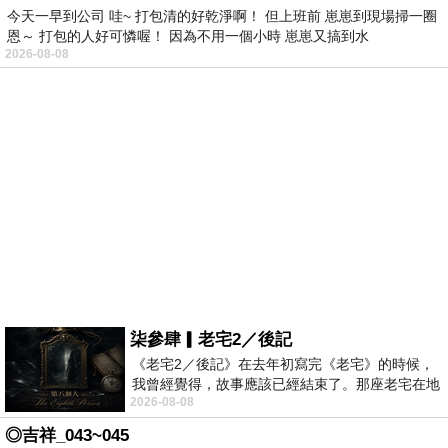
今天一早到公司 哇~ 打包清的好乾淨啊！ 但上班前 崽崽到現場掃一圈
恩～ 打包的人好可憐喔！ 因為不用一個小時 崽崽又搞到水
2026-08-08
柒參肆▎老宅2／後記
《老宅2／後記》在去年初寫完《老宅》的時候，
我曾經覺得，故事應該已經結束了。那座老宅在地
2026-08-08
震中倒塌，七個人終於離開那片黑暗，
◎吉祥_043~045