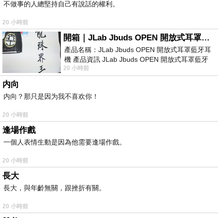
不做事的人總堅持自己有說話的權利。
20 小時前
開箱｜JLab Jbuds OPEN 開放式耳罩藍牙耳機 - 設計美學，輕巧、透氣、環境音全物理達成！
產品名稱：JLab Jbuds OPEN 開放式耳罩藍牙耳
機 產品資訊 JLab Jbuds OPEN 開放式耳罩藍牙
20 小時前
耳機評語：非常有特色，值得喜愛美型工
内向
内向？那只是因为我不喜欢你！
20 小時前
逢場作戲
一個人表情生動是因為他需要逢場作戲。
20 小時前
長大
長大，與年齡無關，跟挫折有關。
20 小時前