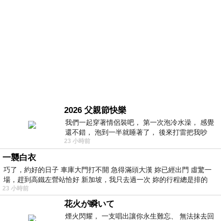
2026 父親節快樂
我們一起穿著情侶裝吧， 第一次泡冷水澡， 感覺
還不錯， 泡到一半就睡著了， 後來打雷把我吵
23 小時前
醒， 手
一襲白衣
巧了，約好的日子 車庫大門打不開 急得滿頭大漢 妳已經出門 虛驚一
場，趕到高鐵左營站恰好 新加坡，我只去過一次 妳的行程總是排的
23 小時前
花火が瞬いて
煙火閃耀， 一支唱出讓你永生難忘、 無法抹去回