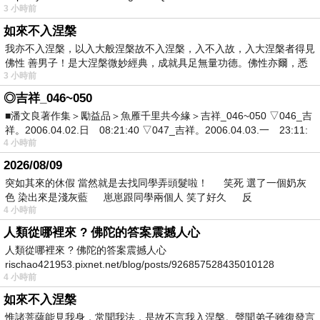
3 小時前
如來不入涅槃
我亦不入涅槃，以入大般涅槃故不入涅槃，入不入故，入大涅槃者得見
佛性 善男子！是大涅槃微妙經典，成就具足無量功德。佛性亦爾，悉
3 小時前
◎吉祥_046~050
■潘文良著作集＞勵益品＞魚雁千里共今緣＞吉祥_046~050 ▽046_吉
祥。2006.04.02.日 08:21:40 ▽047_吉祥。2006.04.03.一 23:11:
4 小時前
2026/08/09
突如其來的休假 當然就是去找同學弄頭髮啦！ 笑死 選了一個奶灰
色 染出來是淺灰藍 崽崽跟同學兩個人 笑了好久 反
4 小時前
人類從哪裡來 ? 佛陀的答案震撼人心
人類從哪裡來 ? 佛陀的答案震撼人心
rischao421953.pixnet.net/blog/posts/926857528435010128
4 小時前
如來不入涅槃
惟諸菩薩能見我身，常聞我法，是故不言我入涅槃。聲聞弟子雖復發言