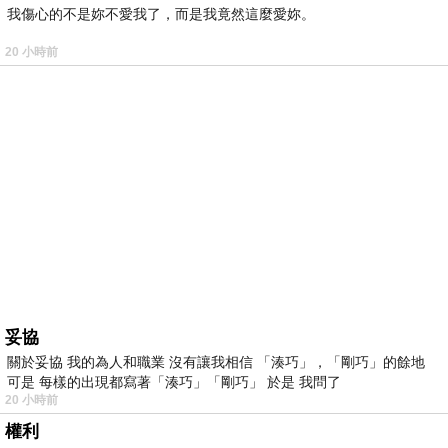
我傷心的不是妳不愛我了，而是我竟然這麼愛妳。
20 小時前
妥協
關於妥協 我的為人和職業 沒有讓我相信 「湊巧」，「剛巧」的餘地
可是 每樣的出現都寫著「湊巧」「剛巧」 於是 我問了
20 小時前
權利