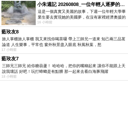
小朱週記 20260808_一位年輕人逐夢的真實故事
這是一個真實又美麗的故事，下週一位年輕大學畢
業生要去實現她的美國夢，在沒有家裡經濟奧援的
16 小時前
情況下，靠著自我努力工作累積出國基
藍玫友8
旅人掌櫃旅人掌櫃 我又來找你喝茶囉 帶上三師兄一道來 知己兩三品茗
論道 人生樂事，平常也 窗外秋景盡入眼底 秋風秋葉，愁
17 小時前
藍玫友7
三師兄三師兄 給你糖葫蘆！ 哈哈哈，把你的嘴糊起來 讓你不能跟上天
說我壞話 好吧！玩打蟑螂是有點髒 那一起來去看白海豚飛躍
18 小時前