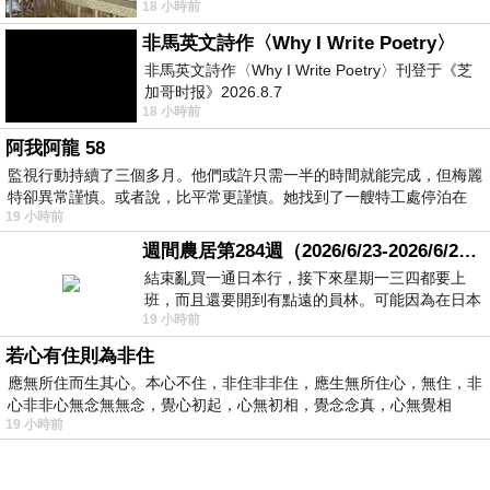
18 小時前
顧都會去看一下。他們偶爾會引進 C
非馬英文詩作〈Why I Write Poetry〉
非馬英文詩作〈Why I Write Poetry〉刊登于《芝
加哥时报》2026.8.7
18 小時前
阿我阿龍 58
監視行動持續了三個多月。他們或許只需一半的時間就能完成，但梅麗
特卻異常謹慎。或者說，比平常更謹慎。她找到了一艘特工處停泊在
19 小時前
週間農居第284週（2026/6/23-2026/6/24) 夏至 金黃稻浪洋溢豐收喜悅
結束亂買一通日本行，接下來星期一三四都要上
班，而且還要開到有點遠的員林。可能因為在日本
19 小時前
花不少錢，星期一出門上班時，心裡沒有一
若心有住則為非住
應無所住而生其心。本心不住，非住非非住，應生無所住心，無住，非
心非非心無念無無念，覺心初起，心無初相，覺念念真，心無覺相
19 小時前