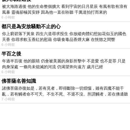
被大海路過後 他的生命整個擴大 看到宇宙的日月星辰 有風有歌有浪有
風暴 靈魂卻極其安靜 因為他一直在聆聽 千萬道拍打而來的
6 小時前
都只是為安放騷動不止的心
你上窮碧落下黃泉 四生六道尋求投生 你放縱肉體幻想如花似玉的國色
天香 你尋求軟玉香紅的慰藉 你吸食毒品香煙大麻 在恍惚之間瞥
6 小時前
半百之後
年過半百後 他的眼睛 仍會被美麗的身影所擊中 不是愛 也不是罪 只是
肉身深處 一條尚未熄滅的河流 仍渴望奔向遠方 歲月已經
6 小時前
佛菩薩名善知識
諸佛菩薩亦復如是，若有見者，即得斷除一切煩惱，雖有四魔不能干
亂，若有觸者命不可夭、不生不死、不退不沒。所謂觸者，若在佛邊聽
7 小時前
受