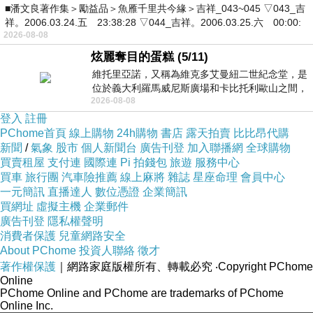
■潘文良著作集＞勵益品＞魚雁千里共今緣＞吉祥_043~045 ▽043_吉
祥。2006.03.24.五 23:38:28 ▽044_吉祥。2006.03.25.六 00:00:
2026-08-08
炫麗奪目的蛋糕 (5/11)
維托里亞諾，又稱為維克多艾曼紐二世紀念堂，是
位於義大利羅馬威尼斯廣場和卡比托利歐山之間，
2026-08-08
用以紀念統一義大利統一後的的第一位國
登入
註冊
PChome首頁
線上購物
24h購物
書店
露天拍賣
比比昂代購
新聞
/
氣象
股市
個人新聞台
廣告刊登
加入聯播網
全球購物
買賣租屋
支付連
國際連
Pi 拍錢包
旅遊
服務中心
買車
旅行團
汽車險推薦
線上麻將
雜誌
星座命理
會員中心
一元簡訊
直播達人
數位憑證
企業簡訊
買網址
虛擬主機
企業郵件
廣告刊登
隱私權聲明
消費者保護
兒童網路安全
About PChome
投資人聯絡
徵才
著作權保護
｜網路家庭版權所有、轉載必究
‧Copyright PChome
Online
PChome Online and PChome are trademarks of PChome
Online Inc.