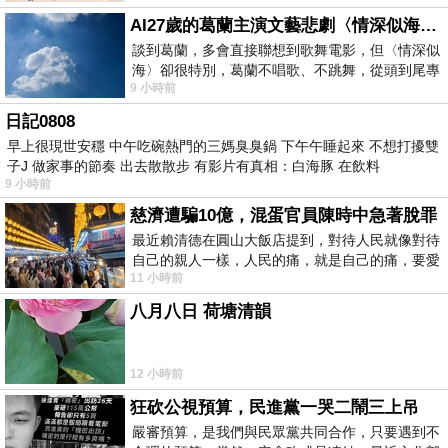
AI27歲的葛蘭主演文藝悲劇〈情深似海〉 #戀上老電影 #葛蘭 #粟子
談到葛蘭，多會直接聯想到歌舞電影，但〈情深似
海〉卻很特別，葛蘭不唱歌、不跳舞，從頭到尾專
9 小時前
心演戲。拍攝期間，經常工作超過12個鐘
日記0808
早上很現世安穩 中午吃碗熱門的三媽臭臭鍋 下午午睡起來 不想打擾雙
子J 做家事的節奏 出去散散步 有影片有真相：白海豚 在飲料
9 小時前
慈濟遭騙10億，混蛋官員陳時中急著脫罪
最近賴清德在圓山大飯店提到，對待人民就像對待
自己的親人一樣，人民的痛，就是自己的痛，要愛
11 小時前
民如親，說的這麼好聽，實際上根本沒做
八月八日 荷塘清韻
12 小時前
狂砍公視預算，民進黨一哭二鬧三上吊
嚴審預算，是我們與民眾黨共同合作，只要遇到不