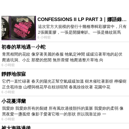
CONFESSIONS II LP PART 3｜娜語錄II LP PART 3
這次官方大規模的發行十幾種專輯彩膠當中，只有
2張圖案膠，一張是開腿喇叭、一張是條紋斑馬
6 小時前
版；目前官網上只剩澳洲商店AU STORE
初春的草地遇ㄧ小蛇
青黑相間的花紋 像穿著美麗的春服 牠氣定神閒 緩緩沿著草地的起伏
爬過坑洞、小丘 那麼的悠閒 無所畏懼 牠爬過整片草地 向
6 小時前
靜靜地假寐
它們一直忙碌著 春天的陽光正幫空氣緩緩加溫 樹木催吐著新枒 檸檬樹
正含苞待放 山櫻與桃花早在枝頭喧鬧 春風徐徐吹著 花園中花
6 小時前
小花蔓澤蘭
我愛妳 我愛妳所有的裂縫 所有風吹過後顫抖的葉脈 我愛妳的柔弱 像
黑夜愛一盞孤燈 像影子愛著它唯一的形狀 所以我靠近妳 一
6 小時前
被大海路過後