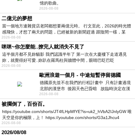
憶的歌曲。
2026-08-08
二億元的夢想
當一個地方連雜貨店老闆都想要兩億元時。 行文至此，2026的時光體
感飛快，才想了兩天的問題，已經被新的新聞趕過 跟陰間一樣，某
2026-08-08
咪咪~你怎麼能..撩完人就消失不見了
這半個月都不見妳貓影 我們認識半年了 第一次在大廈樓下走道遇見
妳，就覺得好可愛..妳趴在羅馬柱與牆體中間，眼睛巴眨巴眨
2026-08-08
歐洲浪遊一個月 - 中途短暫停留德國
德國原先並不在我們的行程計畫中 只有計畫過境
北部的漢堡市 後因天色已昏暗 故臨時決定在漢
2026-08-08
堡市吃晚餐和過夜
被擱倒了，百份百。
https://youtube.com/shorts/JT4fLHpMfYE?is=uk2_hVbA2IJnlyGW 唯
天空是你的極限，上！ https://youtube.com/shorts/G3a1Jhcu4
2026-08-08
2026/08/08