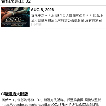
希伯來書10:32
AUG 8, 2026
近況更新＊＊本周8/4是入職滿三個月＊＊ 因為上
班可以戴耳機所以有時辦公會聽音樂 沒有特別固
3 小時前
定哪天但就是一周某一天會固定聽'90
C囉濃眉大眼版
橋係土D，但係夠傳神 「D」辦證好失禮咩。我堅強復國 國復強堅我
https://youtube.com/shorts/g9LsieQZzl8?is=hPUYUxMZMc2fLPlk