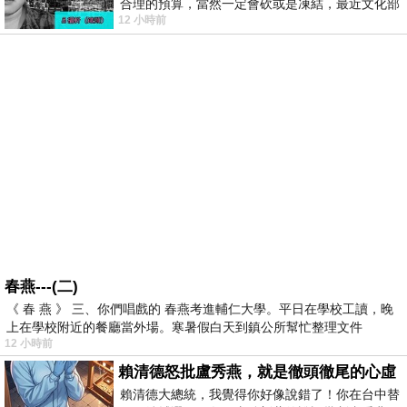
合理的預算，當然一定會砍或是凍結，最近文化部
12 小時前
要編列公視和Taiwan plus預算，在110年
春燕---(二)
《 春 燕 》 三、你們唱戲的 春燕考進輔仁大學。平日在學校工讀，晚
上在學校附近的餐廳當外場。寒暑假白天到鎮公所幫忙整理文件
12 小時前
賴清德怒批盧秀燕，就是徹頭徹尾的心虛
賴清德大總統，我覺得你好像說錯了！你在台中替