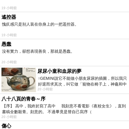
19 小時前
遙控器
愧疚感只是别人装在你身上的一把遥控器。
19 小時前
愚蠢
沒有實力，卻想表現善良，那就是愚蠢。
20 小時前
尿尿小童和血尿的夢
↑GEMINI說它不能做小朋友尿尿的插圖，所以我只
好退而求其次，叫它做「寵物在椅子上，神龕和中
20 小時前
年人臉孔」的畫了。 六月底
八十八頁的青春～序
【序】 高中，我終於寫了高中 我刻意不看電影《夜校女生》，直到
書稿全數殺青。刻意的。 不過畢竟是替自己寫序（
20 小時前
傷心