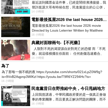
最近談到國票金這件事，已經是鬧得沸沸揚揚，我
替許崑源大哥有時候在想，民進黨提出的公公併，
14 小時前
其實就是想要國庫通黨庫，鬧出最大的醜
電影最後孤屋2026 the last house 2026 movie
電影最後孤屋2026 the last house 2026 movie
Directed by Louis Leterrier Written by Matthew
16 小時前
Robinson Starring Greta Lee Wa
典藏封面聊兩句-【不死藥】
人類對不死的渴望源自於對死亡的恐懼 而「不死
藥」就這樣橫擺在你面前： 任何創傷迅速癒合、
16 小時前
停止衰老、痛覺消失…堪
為了
為了那每一個不眠的夜 https://youtube.com/shorts/021xLpZ0W9g?
is=9VvB2Aqpnp3WIKzl https://youtu.be/T9R6YZ294Hc?is=
16 小時前
民進黨昔日在野推給中央，今日甩鍋地方
上回我曾講過，中華民國政府要的是一個真正會做
事的專業團隊，而且要真正解決問題的團隊，而不
16 小時前
是只會到處甩鍋的雙標團隊，最近民進黨