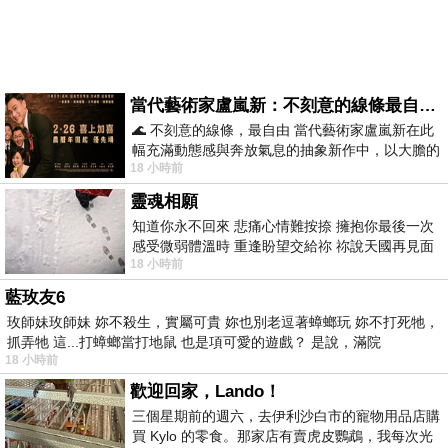
當代藝術家盧嵐新：不刻意的線條最自由，讓色彩流動、筆觸自己說話
🌊 不刻意的線條，最自由 當代藝術家盧嵐新在此
幅充滿動態感與奔放氣息的抽象新作中，以大膽的
18 小時前
藍色顏料在白色畫布上揮灑、壓印與流淌
靈魂相願
知道你永不回來 悲痛心情難按捺 擁抱你最後一次
感受微弱體溫時 重逢盼望交給祢 祢說天國再見面
18 小時前
此刻忍淚說別離 他日靈魂再
藍玫友6
玫師妹玫師妹 妳不殺生，實屬可貴 妳也別老逗著蟑螂玩 妳不打死牠，
抓弄牠 這...打蟑螂當打地鼠 也是項可愛的遊戲？ 是說，滿院
18 小時前
歡迎回家，Lando！
三個星期前的週六，去伊利沙白市的寵物用品店購
買 Kylo 的零食。那家店有賣虎皮鸚鵡，我每次光