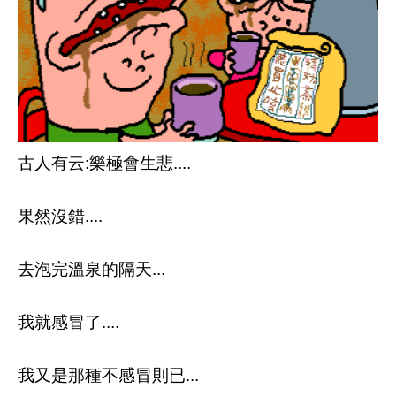
古人有云:樂極會生悲....
果然沒錯....
去泡完溫泉的隔天...
我就感冒了....
我又是那種不感冒則已...