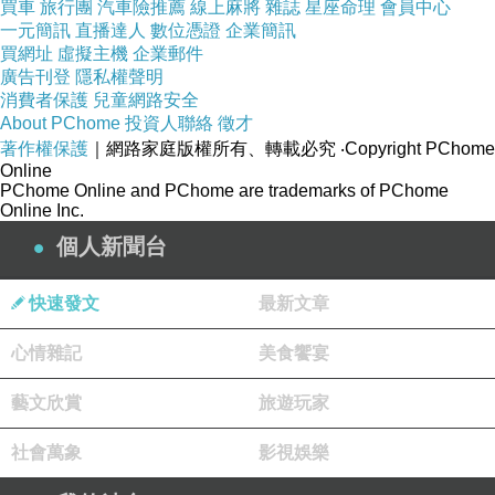
買車
旅行團
汽車險推薦
線上麻將
雜誌
星座命理
會員中心
一元簡訊
直播達人
數位憑證
企業簡訊
買網址
虛擬主機
企業郵件
廣告刊登
隱私權聲明
消費者保護
兒童網路安全
About PChome
投資人聯絡
徵才
著作權保護
｜網路家庭版權所有、轉載必究
‧Copyright PChome
Online
PChome Online and PChome are trademarks of PChome
Online Inc.
個人新聞台
快速發文
最新文章
心情雜記
美食饗宴
藝文欣賞
旅遊玩家
社會萬象
影視娛樂