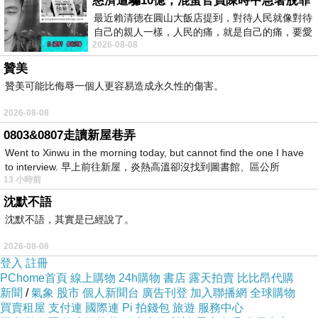
慈濟遭騙10億，混蛋官員陳時中急著脫罪
哈哈哈....天ㄚ......
最近賴清德在圓山大飯店提到，對待人民就像對待
自己的親人一樣，人民的痛，就是自己的痛，要愛
2026-08-08
民如親，說的這麼好聽，實際上根本沒做
我為什麼會感冒....
贊美
贊美可能比侮辱一個人更容易造成永久性的傷害。
2026-08-08
0803&0807走讀新屋巷弄
Went to Xinwu in the morning today, but cannot find the one I have
to interview. 早上前往新屋，炎熱高溫卻沒找到圖書館、區公所
13 小時前
沈默不語
沈默不語，其實是已經說了。
2026-08-08
登入
註冊
PChome首頁
線上購物
24h購物
書店
露天拍賣
比比昂代購
新聞
/
氣象
股市
個人新聞台
廣告刊登
加入聯播網
全球購物
買賣租屋
支付連
國際連
Pi 拍錢包
旅遊
服務中心