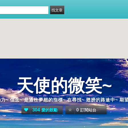
天使的微笑~
力~ 信念~ 是通往夢想的指標~ 在尋找~ 翅膀的路途中~ 期
304
0
愛的鼓勵
訂閱站台