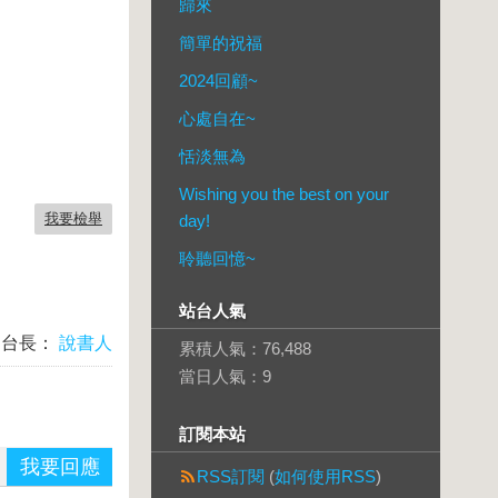
歸來
簡單的祝福
2024回顧~
心處自在~
恬淡無為
Wishing you the best on your
我要檢舉
day!
聆聽回憶~
站台人氣
台長：
說書人
累積人氣：
76,488
當日人氣：
9
訂閱本站
我要回應
RSS訂閱
(
如何使用RSS
)