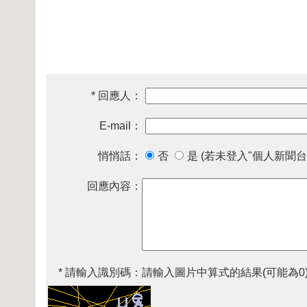
* 回應人：
E-mail：
悄悄話：
否
是 (若未登入"個人新聞台
回應內容：
* 請輸入識別碼：
請輸入圖片中算式的結果(可能為0