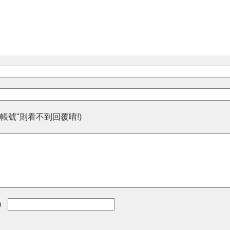
帳號"則看不到回覆唷!)
)