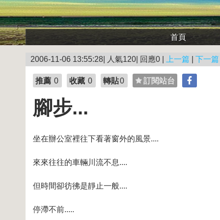
首頁
2006-11-06 13:55:28| 人氣120| 回應0 |
上一篇
|
下一篇
推薦
0
收藏
0
轉貼
0
訂閱站台
腳步...
坐在辦公室裡往下看著窗外的風景....
來來往往的車輛川流不息....
但時間卻彷彿是靜止一般....
停滯不前.....