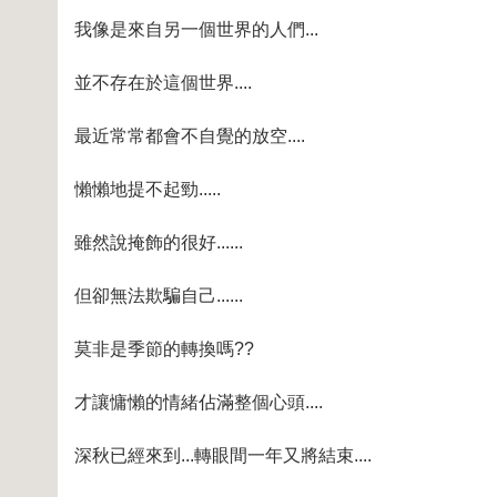
我像是來自另一個世界的人們...
並不存在於這個世界....
最近常常都會不自覺的放空....
懶懶地提不起勁.....
雖然說掩飾的很好......
但卻無法欺騙自己......
莫非是季節的轉換嗎??
才讓慵懶的情緒佔滿整個心頭....
深秋已經來到...轉眼間一年又將結束....