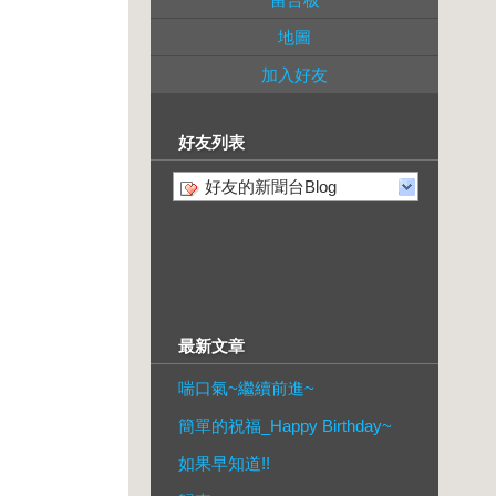
地圖
加入好友
好友列表
好友的新聞台Blog
最新文章
喘口氣~繼續前進~
簡單的祝福_Happy Birthday~
如果早知道!!