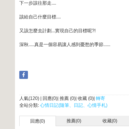
下一步該往那走....
該給自己什麼目標....
又該怎麼去計劃...實現自己的目標呢?!
深秋.....真是一個容易讓人感到憂愁的季節......
人氣(120) | 回應(0)| 推薦 (
0
)| 收藏 (
0
)|
轉寄
全站分類:
心情日記(隨筆、日記、心情手札)
推薦(
0
)
收藏(
0
)
回應(0)