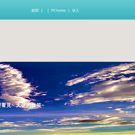
|
|
|
新聞
PChome
登入
望看見~ 天使的微笑~