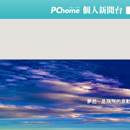
夢想~ 是飛翔的原動