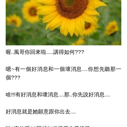
喔..風哥你回來啦.....講得如何???
嗯~有一個好消息和一個壞消息....你想先聽那一
個???
啥!!!有好消息和壞消息....那..你先說好消息....
好消息就是她願意跟你出去....