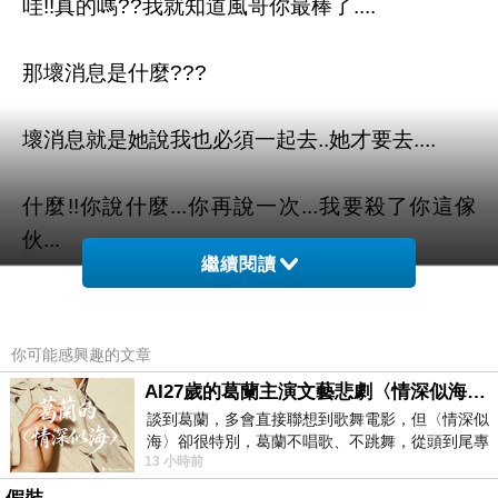
哇!!真的嗎??我就知道風哥你最棒了....
那壞消息是什麼???
壞消息就是她說我也必須一起去..她才要去....
什麼!!你說什麼...你再說一次...我要殺了你這傢
伙...
繼續閱讀
又不是我說要跟的ㄚ....我也是受害者ㄚ..嗚..嗚..
出人命了啦..
你可能感興趣的文章
AI27歲的葛蘭主演文藝悲劇〈情深似海〉 #戀上老電影 #葛蘭 #粟子
說..你要怎麼擺平這件事...
談到葛蘭，多會直接聯想到歌舞電影，但〈情深似
海〉卻很特別，葛蘭不唱歌、不跳舞，從頭到尾專
13 小時前
心演戲。拍攝期間，經常工作超過12個鐘
嗯...不然先跟你們出去...然後我再趁機開溜.....