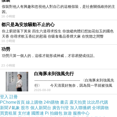
假裝
假裝對他人有興趣和忽視他人對自己的這種假裝，是社會關係維持的主
哼...精明點ㄚ...不要再砸鍋了....
因。
16 小時前
都只是為安放騷動不止的心
不然的話....嘿嘿嘿....你會怎麼樣連我自己都不知
你上窮碧落下黃泉 四生六道尋求投生 你放縱肉體幻想如花似玉的國色
道ㄚ...
天香 你尋求軟玉香紅的慰藉 你吸食毒品香煙大麻 在恍惚之間瞥
10 小時前
嗯...唉....交友不慎ㄚ....
功勞
功勞只算一個人的，這樣才能形成神威，才容易變成佳話。
哈哈哈....現在才發現太晚了啦...
23 小時前
白海豚未到強風先行
那你要什麼時候跟人家出去...總要跟人家說一下
----------------------------------- 〈白海豚未到強風先
行〉 今天清晨好無奈，因為我一早就被強風
ㄚ.....
2026-08-08
登入
註冊
PChome首頁
線上購物
24h購物
書店
露天拍賣
比比昂代購
那這個星期六好了......
新聞
/
氣象
股市
個人新聞台
廣告刊登
加入聯播網
全球購物
買賣租屋
支付連
國際連
Pi 拍錢包
旅遊
服務中心