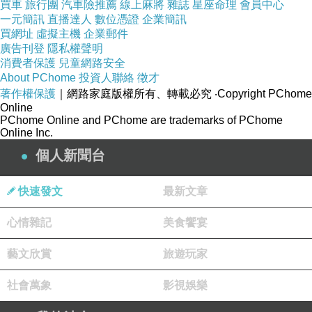
買車
旅行團
汽車險推薦
線上麻將
雜誌
星座命理
會員中心
好...那我去跟她說時間囉...那在校門口等囉....
一元簡訊
直播達人
數位憑證
企業簡訊
買網址
虛擬主機
企業郵件
嗯...好...那..你還不快點去....
廣告刊登
隱私權聲明
消費者保護
兒童網路安全
About PChome
投資人聯絡
徵才
要午睡了啦...下午再說了啦....厚...真是欠你的...
著作權保護
｜網路家庭版權所有、轉載必究
‧Copyright PChome
Online
PChome Online and PChome are trademarks of PChome
好啦....拜訪啦.....
Online Inc.
個人新聞台
快速發文
最新文章
嗯...能幫我叫一下方筱雯嗎??
心情雜記
美食饗宴
藝文欣賞
旅遊玩家
喔..好..你等一下......
社會萬象
影視娛樂
嗯..阿風有事嗎???