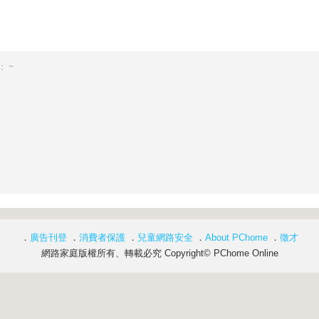
 ~
．
廣告刊登
．
消費者保護
．
兒童網路安全
．
About PChome
．
徵才
網路家庭版權所有、轉載必究 Copyright© PChome Online