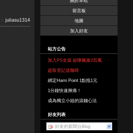
關於本站
留言板
：
juliasu1314
地圖
加入好友
站方公告
加入PS女孩 組隊瘋搶2百萬
超取登記送咖啡
綁定Hami Point 1點抵1元
1分鐘快速揪痛！
成為獨立小姐的滾錢心法
好友列表
好友的新聞台Blog