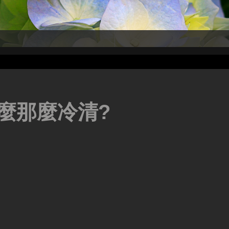
麼那麼冷清?