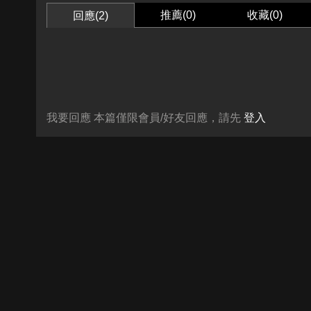
推薦(
0
)
收藏(
0
)
回應(2)
我要回應
本篇僅限會員/好友回應，請先
登入