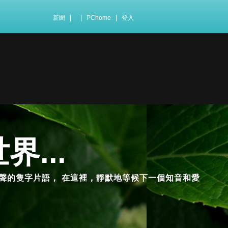
|
|
|
新聞
PChome
登入
界...
聲的隻字片語， 在這裡，靜默地等候下一個知音和愛