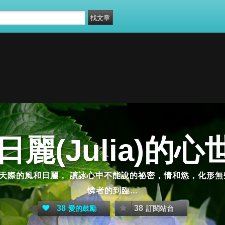
麗(Julia)的心世
天際的風和日麗， 讀詠心中不能說的祕密，情和慾，化形無
憐者的到臨...
38
38
愛的鼓勵
訂閱站台