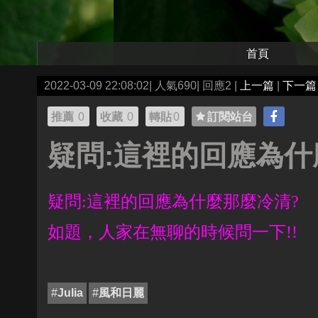
首頁
2022-03-09 22:08:02| 人氣690| 回應2 |
上一篇
|
下一篇
推薦
0
收藏
0
轉貼
0
訂閱站台
疑問:這裡的回應為什
疑問
:
這裡的回應為什麼那麼冷清
?
如題，人家在無聊的時候問一下
!!
#
Julia
#
風和日麗