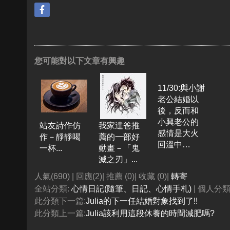
您可能對以下文章有興趣
11/30:與小謝
老公結婚以
後，反而和
小興老公的
站友詩作仿
我家達爸推
感情是大火
作－靜靜喝
薦的一部好
回溫中…
一杯...
動畫－「鬼
滅之刃」...
人氣(690) | 回應(2)| 推薦 (
0
)| 收藏 (
0
)|
轉寄
全站分類:
心情日記(隨筆、日記、心情手札)
| 個人分類
此分類下一篇:
Julia的下一任結婚對象找到了!!
此分類上一篇:
Julia該利用這段休養的時間減肥嗎?