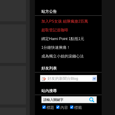
站方公告
加入PS女孩 組隊瘋搶2百萬
超取登記送咖啡
綁定Hami Point 1點抵1元
1分鐘快速揪痛！
成為獨立小姐的滾錢心法
好友列表
好友的新聞台Blog
站內搜尋
標題
內容
標籤