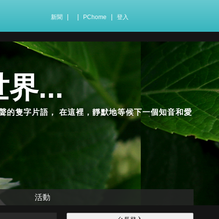
|
|
|
新聞
PChome
登入
界...
聲的隻字片語， 在這裡，靜默地等候下一個知音和愛
活動