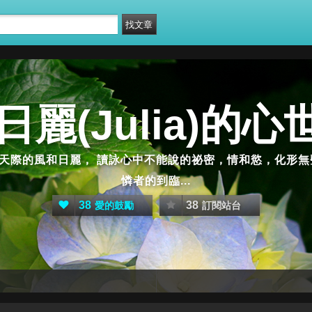
麗(Julia)的心世
天際的風和日麗， 讀詠心中不能說的祕密，情和慾，化形無
憐者的到臨...
38
38
愛的鼓勵
訂閱站台