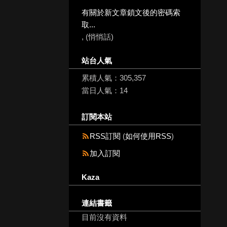
有關於新文章鎖文後的密碼索
取...
, (悄悄話)
站台人氣
累積人氣：
305,357
當日人氣：
14
訂閱本站
RSS訂閱
(
如何使用RSS
)
加入訂閱
Kaza
連結書籤
目前沒有資料