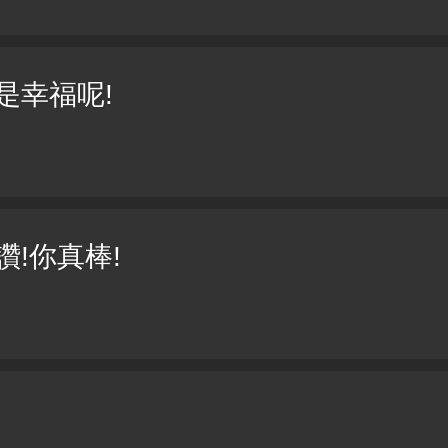
是幸福呢!
!你真棒!