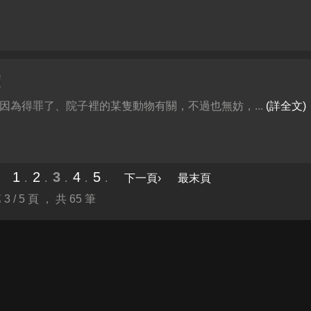
!
是因為得罪了、院子裡的某隻動物有關，不過也無妨，...
(詳全文)
1
2
3
4
5
.
.
.
.
.
下一頁›
最末頁
 3 / 5 頁 ， 共 65 筆