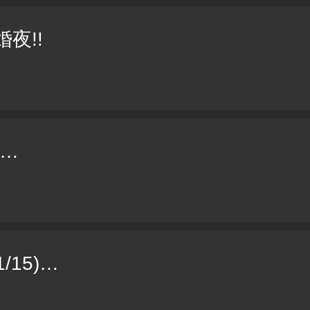
婚夜!!
妻…
/15)…