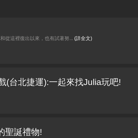
四合院和從這裡復出以來，也有試著努...
(詳全文)
(台北捷運):一起來找Julia玩吧!
的聖誕禮物!