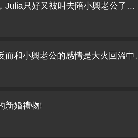
，Julia只好又被叫去陪小興老公了…
後，反而和小興老公的感情是大火回溫中
的新婚禮物!