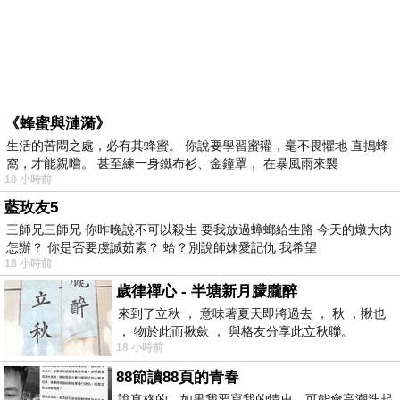
《蜂蜜與漣漪》
生活的苦悶之處，必有其蜂蜜。 你說要學習蜜獾，毫不畏懼地 直搗蜂
窩，才能親嚐。 甚至練一身鐵布衫、金鐘罩， 在暴風雨來襲
18 小時前
藍玫友5
三師兄三師兄 你昨晚說不可以殺生 要我放過蟑螂給生路 今天的燉大肉
怎辦？ 你是否要虔誠茹素？ 蛤？別說師妹愛記仇 我希望
18 小時前
歲律禪心 - 半塘新月朦朧醉
來到了立秋 ， 意味著夏天即將過去 ， 秋 ，揪也
， 物於此而揪歛 ， 與格友分享此立秋聯。
18 小時前
88節讀88頁的青春
說真格的，如果我要寫我的情史，可能會高潮迭起