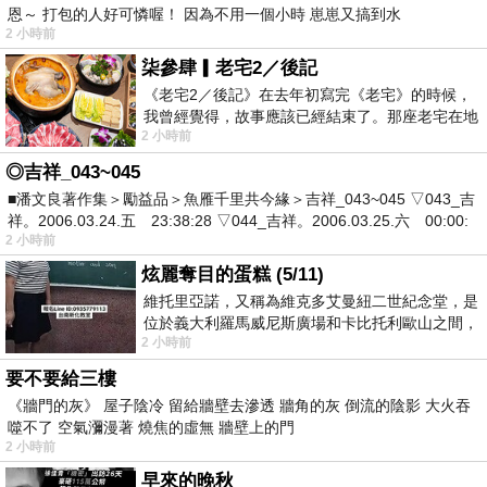
恩～ 打包的人好可憐喔！ 因為不用一個小時 崽崽又搞到水
2 小時前
柒參肆▎老宅2／後記
《老宅2／後記》在去年初寫完《老宅》的時候，
我曾經覺得，故事應該已經結束了。那座老宅在地
2 小時前
震中倒塌，七個人終於離開那片黑暗，
◎吉祥_043~045
■潘文良著作集＞勵益品＞魚雁千里共今緣＞吉祥_043~045 ▽043_吉
祥。2006.03.24.五 23:38:28 ▽044_吉祥。2006.03.25.六 00:00:
2 小時前
炫麗奪目的蛋糕 (5/11)
維托里亞諾，又稱為維克多艾曼紐二世紀念堂，是
位於義大利羅馬威尼斯廣場和卡比托利歐山之間，
2 小時前
用以紀念統一義大利統一後的的第一位國
要不要給三樓
《牆門的灰》 屋子陰冷 留給牆壁去滲透 牆角的灰 倒流的陰影 大火吞
噬不了 空氣瀰漫著 燒焦的虛無 牆壁上的門
2 小時前
早來的晚秋