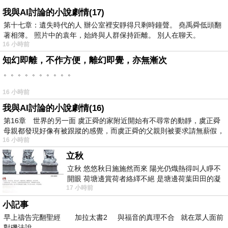
我與AI討論的小說劇情(17)
第十七章：遺失時代的人 辦公室裡安靜得只剩時鐘聲。 堯禹舜低頭翻
著相簿。 照片中的袁年，始終與人群保持距離。 別人在聊天。
16 小時前
知幻即離，不作方便，離幻即覺，亦無漸次
。。。。。。。。。。
16 小時前
我與AI討論的小說劇情(16)
第16章 世界的另一面 虞正舜的家附近開始有不尋常的動靜，虞正舜
母親都發現好像有被跟蹤的感覺，而虞正舜的父親則被要求請無薪假，
16 小時前
立秋
立秋 悠悠秋日施施然而來 陽光仍熾熱得叫人睜不
開眼 荷塘邊賞荷者絡繹不絕 是塘邊荷葉田田的凝
17 小時前
望 風中飄逸的是映日荷花別樣紅
小記事
早上禱告完翻聖經 加拉太書2 與福音的真理不合 就在眾人面前
對磯法說