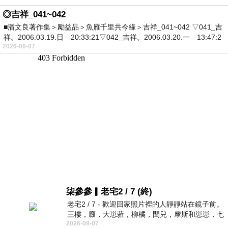
◎吉祥_041~042
■潘文良著作集＞勵益品＞魚雁千里共今緣＞吉祥_041~042 ▽041_吉
祥。2006.03.19.日 20:33:21▽042_吉祥。2006.03.20.一 13:47:2
2026-08-07
柒參參▎老宅2 / 7 (終)
老宅2 / 7 - 歡迎回家照片裡的人靜靜站在鏡子前。
三樓，廄，大崽蕥，柳橘，閆兒，摩斯和崽崽，七
2026-08-07
個人整整齊齊地站在鏡框之外，如同