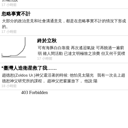
17 小時前
忽略事實不計
大部分的政治意見和社會溝通意見，都是在忽略事實不計的情況下形成
的。
17 小時前
終於立秋
可有海豚白白靠攏 再次遙迢氣旋 可再饒過一遍窮
弱 雖人間活動 已達文明極致之浪費 但又何干質樸
17 小時前
者 只能白白陪葬
*臺灣人造衛星救了我……
趙德恕(Zoldos Ur.)神父還活著的時候: 他怕見太陽光 我有一次去上趙
德恕神父研究所的課程， 趙神父把窗簾放下， 他說:陽
18 小時前