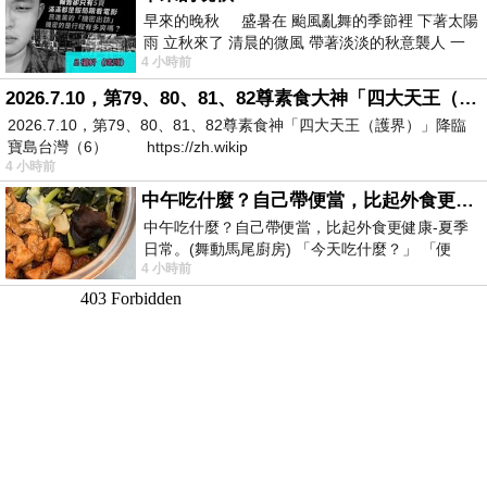
早來的晚秋 盛暑在 颱風亂舞的季節裡 下著太陽
雨 立秋來了 清晨的微風 帶著淡淡的秋意襲人 一
4 小時前
下子 又被赤
2026.7.10，第79、80、81、82尊素食大神「四大天王（護界）」降臨寶島台灣（6）
2026.7.10，第79、80、81、82尊素食神「四大天王（護界）」降臨
寶島台灣（6） https://zh.wikip
4 小時前
中午吃什麼？自己帶便當，比起外食更健康-夏季日常。(舞動馬尾廚房)
中午吃什麼？自己帶便當，比起外食更健康-夏季
日常。(舞動馬尾廚房) 「今天吃什麼？」 「便
4 小時前
當？麵？還是炒飯？」 每天都在選擇