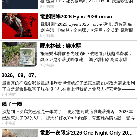
授 遠見 HBR 社長楊瑪利 2026.08.06 我最敬愛的
8 小時前
老闆、遠見．天下文化創辦人高希均教
電影眼眸2026 Eyes 2026 movie
電影眼眸2026 Eyes 2026 movie 導演: 廉智浩 編
劇 主演: 申敏兒 / 金南熙 / 李承勇 / 金英雅 電影眼
8 小時前
眸2026描述攝影師徐珍因遺
羅東林鐵：樂水驛
抵達樂水驛前會先經過5-7號隧道及橫越碼崙溪，
鐵路都是沿著溪畔修建。 樂水驛初名為濁水驛，
8 小時前
但因與臺鐵集集線車站同名，於1953
2026。08。07。
畫圖真的不適合我越畫越排斥看得懂就好了應該是說如果改天需要用到
了自然就會很厲害了現在沒心思在圖上但我還是會努力把它考過———
9 小時前
繞了一圈
沒想到上次寫文已經是一年前了。 更沒想到就這麼走著走著，2026年
已經來到了Q3的8月。 那天和好友You約吃飯，有些難為情地說「覺得
9 小時前
電影一夜限定2026 One Night Only 2026 movie