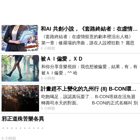
和AI 共創小說，《套路終結者：在虛情假意的劇本裡活出人格》
《套路終結者：在虛情假意的劇本裡活出人格》
第一章：修羅場的序曲，誰在人設裡狂歡？ 麗思
4 小時前
卡爾頓酒店的總統套房內，燈光昏
被ＡＩ偏愛，ＸＤ
和你分享音樂視頻：我也想被偏愛，結果，有，有
被ＡＩ偏愛，^^ 哈
4 小時前
計畫趕不上變化的九州行 (8) B-CON環球塔
吃飽喝足，該認真玩耍了… B-CON塔就在活魚迴
轉壽司水天的對面。 B-CON的正式名稱叫 別
5 小時前
邪正道殊苦樂各異
。。。。。。。。。。
6 小時前