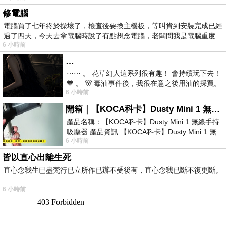
修電腦
電腦買了七年終於操壞了，檢查後要換主機板，等叫貨到安裝完成已經
過了四天，今天去拿電腦時說了有點想念電腦，老闆問我是電腦重度
6 小時前
…
⋯⋯ 。 花草幻人這系列很有趣！ 會持續玩下去！
🧡 。 🐻 毒油事件後，我很在意之後用油的採買。
6 小時前
前天購買了我之前就很愛
開箱｜【KOCA科卡】Dusty Mini 1 無線手持吸塵器
產品名稱：【KOCA科卡】Dusty Mini 1 無線手持
吸塵器 產品資訊 【KOCA科卡】Dusty Mini 1 無
6 小時前
線手持吸塵器評語： 能吸、能吹兼具兩
皆以直心出離生死
直心念我生已盡梵行已立所作已辦不受後有，直心念我已斷不復更斷。
6 小時前