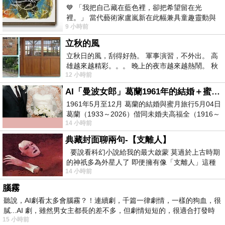
💙 「我把自己藏在藍色裡，卻把希望留在光
裡。」 當代藝術家盧嵐新在此幅兼具童趣靈動與
9 小時前
抽象韻味的新作中，用湛藍的羽翼般色塊包覆著
立秋的風
立秋日的風，刮得好熱。 軍事演習，不外出。 高
雄越來越精彩。。。 晚上的夜市越來越熱鬧。 秋
12 小時前
天的風刮得很熱 夜遊消暑熱。。。
AI「曼波女郎」葛蘭1961年的結婚＋蜜月旅行 #戀上老電影 #葛蘭 #粟子
1961年5月至12月 葛蘭的結婚與蜜月旅行5月04日
葛蘭（1933～2026）偕同未婚夫高福全（1916～
14 小時前
2004）乘郵輪赴倫敦6月15日於英國倫敦St.S
典藏封面聊兩句-【支離人】
要說看科幻小說給我的最大啟蒙 莫過於上古時期
的神祇多為外星人了 即便擁有像「支離人」這種
14 小時前
驚世駭俗的神通法門 也未必讀
腦霧
聽說，AI劇看太多會腦霧？！連續劇，千篇一律劇情，一樣的狗血，很
膩...AI 劇，雖然男女主都長的差不多，但劇情短短的，很適合打發時
15 小時前