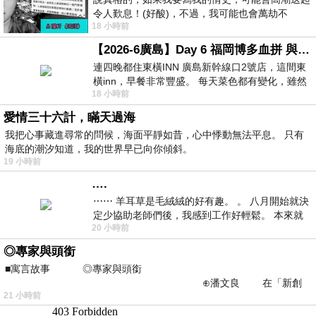
令人歎息！(好酸)，不過，我可能也會萬劫不
18 小時前
復...，每天跪鍵盤還是被判了花心的罪
【2026-6廣島】Day 6 福岡博多血拼 與機場接送少年司機深夜對談
連四晚都住東橫INN 廣島新幹線口2號店，這間東
橫inn，早餐非常豐盛。 每天菜色都有變化，雖然
18 小時前
看到工作人員拿出料理包加熱，但
愛情三十六計，瞞天過海
我把心事藏進尋常的問候，海面平靜如昔，心中悸動無法平息。 只有
海底的潮汐知道，我的世界早已向你傾斜。
19 小時前
….
⋯⋯ 羊耳草是毛絨絨的好有趣。 。 八月開始就決
定少協助老師們後，我感到工作好輕鬆。 本來就
20 小時前
不是我的工作啊。 真
◎專家與頭銜
■寓言故事 ◎專家與頭銜
⊕潘文良 在「新創
21 小時前
之谷」裡——