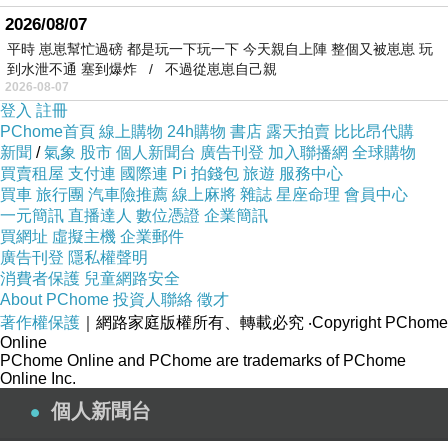
2026/08/07
平時 崽崽幫忙過磅 都是玩一下玩一下 今天親自上陣 整個又被崽崽 玩
到水泄不通 塞到爆炸 / 不過從崽崽自己親
2026-08-07
登入
註冊
PChome首頁
線上購物
24h購物
書店
露天拍賣
比比昂代購
新聞
/
氣象
股市
個人新聞台
廣告刊登
加入聯播網
全球購物
買賣租屋
支付連
國際連
Pi 拍錢包
旅遊
服務中心
買車
旅行團
汽車險推薦
線上麻將
雜誌
星座命理
會員中心
一元簡訊
直播達人
數位憑證
企業簡訊
買網址
虛擬主機
企業郵件
廣告刊登
隱私權聲明
消費者保護
兒童網路安全
About PChome
投資人聯絡
徵才
著作權保護
｜網路家庭版權所有、轉載必究
‧Copyright PChome
Online
PChome Online and PChome are trademarks of PChome
Online Inc.
個人新聞台