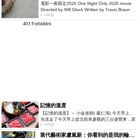
電影一夜限定2026 One Night Only 2026 movie
Directed by Will Gluck Written by Travis Braun
9 小時前
Starring Monica Barbaro
記憶的溫度
【記憶的溫度】～ 小金老師( 嚴仁鴻) 今天早上，
先送走了今天早上從北投來參觀的三台遊覽車，原
9 小時前
以為展場已經差不多要安靜下來，卻發
當代藝術家盧嵐新：你看到的是我的輪廓，還是你的故事？——藏在藍色裡的希望與光