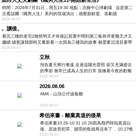
面白大丈夫劇團《職男人生11-開始新生活》
時間：2026年7月31日，周五19:30 地點：北藝中心球劇場 這是第二
次看該團《職男人生》系列的現場演出，感覺新鮮度、喜劇感
2026-08-07
。讀後。
看完三樓的老宅2雖然明天才有後記其實中間到第三集有停更幾天才又
繼續 續更讓我那時又重新看一次因為三樓寫的故事 都需要沉浸且要帶
2026-08-07
有
立秋
預告夏天將行漸遠 走過這陽光普照 卻又充滿逝去
的季節 無常已成為人生的日常 當擁著今夜的歡暢
2026-08-07
舒心 轉眼驟成昨日 而明晨 太陽
2026.08.06
AMK - 山頂公仔波板糖
2026-08-07
希伯來書 - 離棄真道的後果
希伯來書10:26-10:31 10:26因為我們得知真道以
後、若故意犯罪、贖罪的祭就再沒有了． 10:27惟
2026-08-07
有戰懼等候審判和那燒滅眾敵人的烈火