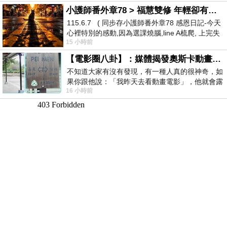
小護師番外章78 > 福慧雙修 年輕卻有個老靈魂 ㄑ金剛經〉podcast
115.6.7 ( 同步存小護師番外章78 感恩日記-今天
心裡特別的感動,因為選課燒腦,line A梳爬, 上完失
15 小時前
智課的她,特來傾
【電影圈八卦】：媒體揭發奧斯卡動畫項目投票醜聞！好萊塢為什麼看不起動畫電影？
不知道大家有沒有發現，有一種人真的很神奇，如
果你跟他說：「我昨天去看動畫電影」，他就會露
16 小時前
出一種慈祥的微笑，然後問你是不是陪小