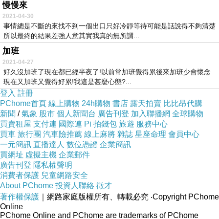
慢慢來
2021-04-30
事情總是不斷的來找不到一個出口只好冷靜等待可能是話說得不夠清楚
所以最終的結果差強人意其實我真的無所謂...
加班
2021-04-27
好久沒加班了現在都已經半夜了!以前常加班覺得累後來加班少會懷念
現在又加班又覺得好累!我這是甚麼心態?...
登入
註冊
PChome首頁
線上購物
24h購物
書店
露天拍賣
比比昂代購
新聞
/
氣象
股市
個人新聞台
廣告刊登
加入聯播網
全球購物
買賣租屋
支付連
國際連
Pi 拍錢包
旅遊
服務中心
買車
旅行團
汽車險推薦
線上麻將
雜誌
星座命理
會員中心
一元簡訊
直播達人
數位憑證
企業簡訊
買網址
虛擬主機
企業郵件
廣告刊登
隱私權聲明
消費者保護
兒童網路安全
About PChome
投資人聯絡
徵才
著作權保護
｜網路家庭版權所有、轉載必究
‧Copyright PChome
Online
PChome Online and PChome are trademarks of PChome