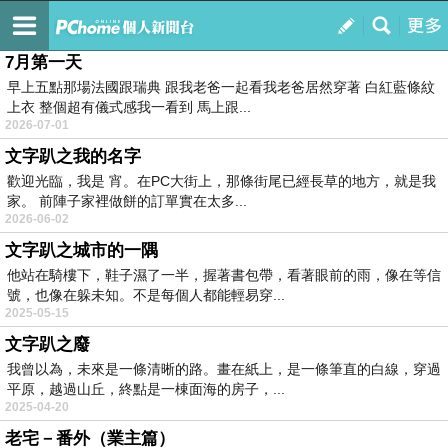
雨落
訂閱
我的
7月第一天
早上五點那場法國跟瑞典 跟我老爸一起看我老爸居然穿著 白紅藍條紋
上衣 整個超有儀式感我一看到 馬上跟...
2026-07-01
文字趴之我的名字
歡迎光臨，我是 宵。在PC大街上，那條街尾已經長草的地方，就是我
家。 前陣子家裡做餅的訂單實在太多...
2026-06-02
文字趴之城市的一隅
他站在騎樓下，鞋子濕了一半，握著書包帶，看著眼前的雨，像在等信
號，也像在躲未知。不是每個人都能輕易穿...
2025-05-15
文字趴之廢
我曾以為，未來是一條清晰的路。畫在紙上，是一條筆直的白線，穿過
平原，越過山丘，終點是一棟面海的房子，...
2025-04-20
老宅－番外（業主篇）