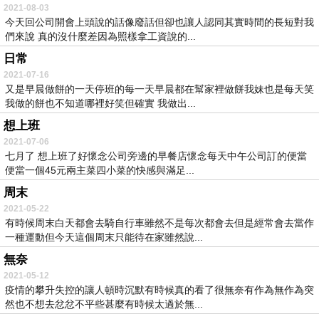
2021-08-03
今天回公司開會上頭說的話像廢話但卻也讓人認同其實時間的長短對我
們來說 真的沒什麼差因為照樣拿工資說的...
日常
2021-07-16
又是早晨做餅的一天停班的每一天早晨都在幫家裡做餅我妹也是每天笑
我做的餅也不知道哪裡好笑但確實 我做出...
想上班
2021-07-06
七月了 想上班了好懷念公司旁邊的早餐店懷念每天中午公司訂的便當
便當一個45元兩主菜四小菜的快感與滿足...
周末
2021-05-22
有時候周末白天都會去騎自行車雖然不是每次都會去但是經常會去當作
一種運動但今天這個周末只能待在家雖然說...
無奈
2021-05-12
疫情的攀升失控的讓人頓時沉默有時候真的看了很無奈有作為無作為突
然也不想去忿忿不平些甚麼有時候太過於無...