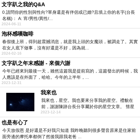
文字趴之我的Q&A
0.請問你的性別與性向?單身還是有伴侶或已婚?且填上你的名字(台長
名稱)： A: 宵/男性/異性/...
2024-06-11
泡杯感嘆咖啡
春假後上班，得到超震撼消息，就是我上頭的女魔頭，被調走了。其實
在女人底下做事，沒有好還是不好，因為就...
2024-02-16
文字趴之年末感謝 - 來個六謝
今年已經來到最後一天，雖然這篇我是提前寫的，這篇發出的時候，我
人應該是在外面了，哈哈。今年的上半年，...
2023-12-31
我來也
我來也，星空。我也要來分享我的星空。禮貌在
前，謝謝陳跡台長分享屬於你的星空文章。 彗星
2023-12-14
332P/...
也是有心了
今天放假恩 是好還是不好我只知道 我昨晚聽到很多聲音原來是住家前
面旁邊的摩托車都倒了然後我跟我老爸 ...