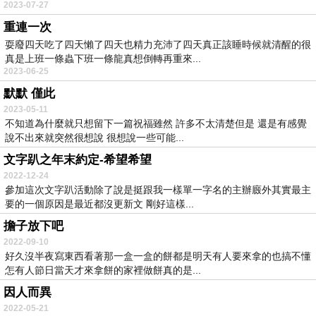
2023-07-27
重連一次
耍廢四天吃了四天懶了四天也精力充沛了四天真正該睡時候就清醒的很
真是上班一條蟲下班一條龍真想倒轉再重來...
2023-06-25
默默 僅此
2023-05-11
不知道為什麼就只想留下一篇祝福雖然 許多不太清楚但是 還是有感覺
說不出來就突然很想說 很想說一些可能...
文字趴之年末約定-希望希望
2022-12-24
參加這次文字趴活動除了說是挺跟我一樣單一字名的主辦廄外其實最主
要的一個原因是最近都沒更新文 剛好這樣...
擔子放下吧
2022-09-10
好久沒半夜寫東西看著那一盒一盒的餅都是明天有人要來拿的也搞不懂
怎有人節日當天才來拿餅的家裡做餅真的是...
因人而異
2022-05-21