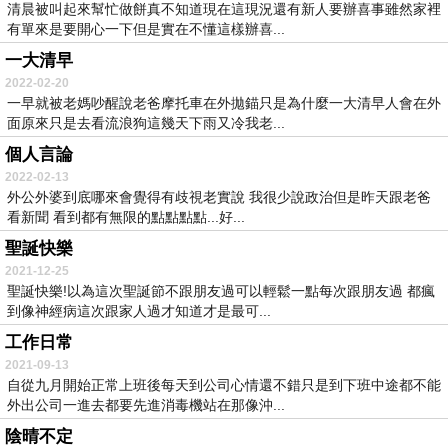
清晨被叫起來幫忙做餅真不知道現在這現況還有新人要辦喜事雖然家裡
有單來是要開心一下但是實在不懂這樣辦喜...
一大清早
2022-02-20
一早就被老媽吵醒說老爸摩托車在外拋錨只是為什麼一大清早人會在外
面原來只是去看流浪狗這幾天下雨又冷我老...
個人言論
2022-02-13
外公外婆到底哪來會覺得有歧視老實說 我很少說政治但是昨天跟老爸
看新聞 看到都有無限的點點點點...好...
聖誕快樂
2021-12-25
聖誕快樂!以為這次聖誕節不跟朋友過可以輕鬆一點每次跟朋友過 都瘋
到像神經病這次跟家人過才知道才是最可...
工作日常
2021-09-13
自從九月開始正常上班後每天到公司心情還不錯只是到下班中途都不能
外出公司一進去都要先進消毒機站在那像沖...
陰晴不定