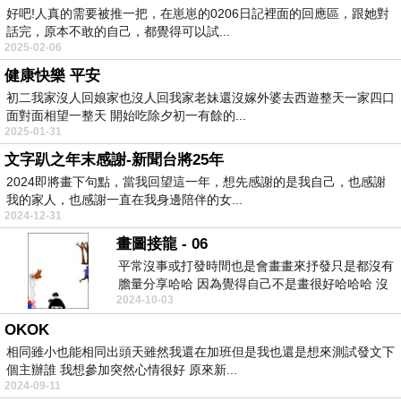
好吧!人真的需要被推一把，在崽崽的0206日記裡面的回應區，跟她對
話完，原本不敢的自己，都覺得可以試...
2025-02-06
健康快樂 平安
初二我家沒人回娘家也沒人回我家老妹還沒嫁外婆去西遊整天一家四口
面對面相望一整天 開始吃除夕初一有餘的...
2025-01-31
文字趴之年末感謝-新聞台將25年
2024即將畫下句點，當我回望這一年，想先感謝的是我自己，也感謝
我的家人，也感謝一直在我身邊陪伴的女...
2024-12-31
畫圖接龍 - 06
平常沒事或打發時間也是會畫畫來抒發只是都沒有
膽量分享哈哈 因為覺得自己不是畫很好哈哈哈 沒
2024-10-03
自信的表現...
OKOK
相同雖小也能相同出頭天雖然我還在加班但是我也還是想來測試發文下
個主辦誰 我想參加突然心情很好 原來新...
2024-09-11