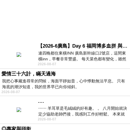
【2026-6廣島】Day 6 福岡博多血拼 與機場接送少年司機深夜對談
連四晚都住東橫INN 廣島新幹線口2號店，這間東
橫inn，早餐非常豐盛。 每天菜色都有變化，雖然
2026-08-07
看到工作人員拿出料理包加熱，但
愛情三十六計，瞞天過海
我把心事藏進尋常的問候，海面平靜如昔，心中悸動無法平息。 只有
海底的潮汐知道，我的世界早已向你傾斜。
2026-08-07
….
⋯⋯ 羊耳草是毛絨絨的好有趣。 。 八月開始就決
定少協助老師們後，我感到工作好輕鬆。 本來就
2026-08-07
不是我的工作啊。 真
◎專家與頭銜