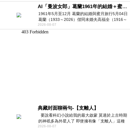
AI「曼波女郎」葛蘭1961年的結婚＋蜜月旅行 #戀上老電影 #葛蘭 #粟子
1961年5月至12月 葛蘭的結婚與蜜月旅行5月04日
葛蘭（1933～2026）偕同未婚夫高福全（1916～
2026-08-07
2004）乘郵輪赴倫敦6月15日於英國倫敦St.S
典藏封面聊兩句-【支離人】
要說看科幻小說給我的最大啟蒙 莫過於上古時期
的神祇多為外星人了 即便擁有像「支離人」這種
2026-08-07
驚世駭俗的神通法門 也未必讀