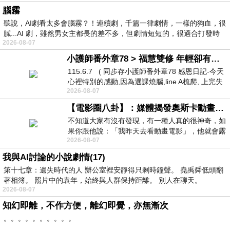
腦霧
聽說，AI劇看太多會腦霧？！連續劇，千篇一律劇情，一樣的狗血，很
膩...AI 劇，雖然男女主都長的差不多，但劇情短短的，很適合打發時
2026-08-07
小護師番外章78 > 福慧雙修 年輕卻有個老靈魂 ㄑ金剛經〉podcast
115.6.7 ( 同步存小護師番外章78 感恩日記-今天
心裡特別的感動,因為選課燒腦,line A梳爬, 上完失
2026-08-07
智課的她,特來傾
【電影圈八卦】：媒體揭發奧斯卡動畫項目投票醜聞！好萊塢為什麼看不起動畫電影？
不知道大家有沒有發現，有一種人真的很神奇，如
果你跟他說：「我昨天去看動畫電影」，他就會露
2026-08-07
出一種慈祥的微笑，然後問你是不是陪小
我與AI討論的小說劇情(17)
第十七章：遺失時代的人 辦公室裡安靜得只剩時鐘聲。 堯禹舜低頭翻
著相簿。 照片中的袁年，始終與人群保持距離。 別人在聊天。
2026-08-07
知幻即離，不作方便，離幻即覺，亦無漸次
。。。。。。。。。。