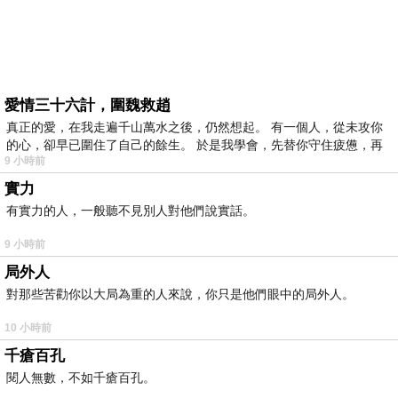
愛情三十六計，圍魏救趙
真正的愛，在我走遍千山萬水之後，仍然想起。 有一個人，從未攻你
的心，卻早已圍住了自己的餘生。 於是我學會，先替你守住疲憊，再
9 小時前
實力
有實力的人，一般聽不見別人對他們說實話。
9 小時前
局外人
對那些苦勸你以大局為重的人來說，你只是他們眼中的局外人。
10 小時前
千瘡百孔
閱人無數，不如千瘡百孔。