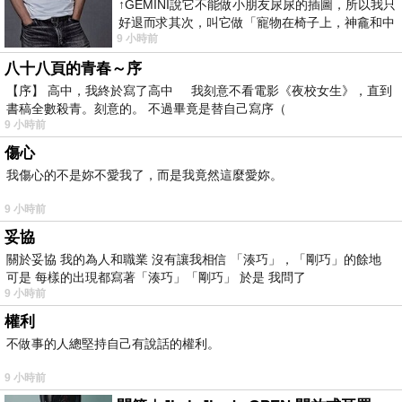
↑GEMINI說它不能做小朋友尿尿的插圖，所以我只
好退而求其次，叫它做「寵物在椅子上，神龕和中
9 小時前
年人臉孔」的畫了。 六月底
八十八頁的青春～序
【序】 高中，我終於寫了高中 我刻意不看電影《夜校女生》，直到
書稿全數殺青。刻意的。 不過畢竟是替自己寫序（
9 小時前
傷心
我傷心的不是妳不愛我了，而是我竟然這麼愛妳。
9 小時前
妥協
關於妥協 我的為人和職業 沒有讓我相信 「湊巧」，「剛巧」的餘地
可是 每樣的出現都寫著「湊巧」「剛巧」 於是 我問了
9 小時前
權利
不做事的人總堅持自己有說話的權利。
9 小時前