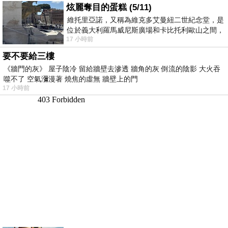
炫麗奪目的蛋糕 (5/11)
維托里亞諾，又稱為維克多艾曼紐二世紀念堂，是
位於義大利羅馬威尼斯廣場和卡比托利歐山之間，
17 小時前
用以紀念統一義大利統一後的的第一位國
要不要給三樓
《牆門的灰》 屋子陰冷 留給牆壁去滲透 牆角的灰 倒流的陰影 大火吞
噬不了 空氣瀰漫著 燒焦的虛無 牆壁上的門
17 小時前