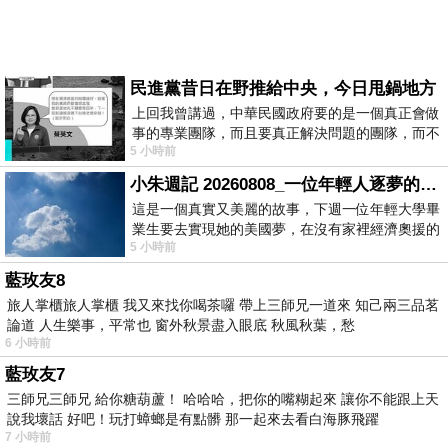
民進黨昔日在野推給中央，今日甩鍋地方
上回我曾講過，中華民國政府要的是一個真正會做
事的專業團隊，而且要真正解決問題的團隊，而不
5 小時前
是只會到處甩鍋的雙標團隊，最近民進黨
小朱週記 20260808_一位年輕人逐夢的真實故事
這是一個真實又美麗的故事，下週一位年輕大學畢
業生要去實現她的美國夢，在沒有家裡經濟奧援的
5 小時前
情況下，靠著自我努力工作累積出國基
藍玫友8
旅人掌櫃旅人掌櫃 我又來找你喝茶囉 帶上三師兄一道來 知己兩三品茗
論道 人生樂事，平常也 窗外秋景盡入眼底 秋風秋葉，愁
6 小時前
藍玫友7
三師兄三師兄 給你糖葫蘆！ 哈哈哈，把你的嘴糊起來 讓你不能跟上天
說我壞話 好吧！玩打蟑螂是有點髒 那一起來去看白海豚飛躍
7 小時前