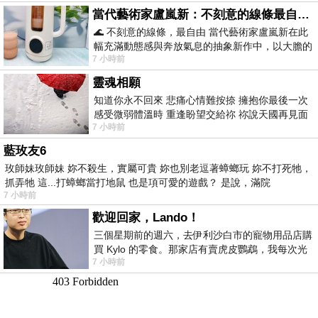
當代藝術家盧嵐新：不刻意的線條最自由，讓色彩流動、筆觸自己說話
🌊 不刻意的線條，最自由 當代藝術家盧嵐新在此
幅充滿動態感與奔放氣息的抽象新作中，以大膽的
7 小時前
藍色顏料在白色畫布上揮灑、壓印與流淌
靈魂相願
知道你永不回來 悲痛心情難按捺 擁抱你最後一次
感受微弱體溫時 重逢盼望交給祢 祢說天國再見面
7 小時前
此刻忍淚說別離 他日靈魂再
藍玫友6
玫師妹玫師妹 妳不殺生，實屬可貴 妳也別老逗著蟑螂玩 妳不打死牠，
抓弄牠 這...打蟑螂當打地鼠 也是項可愛的遊戲？ 是說，滿院
7 小時前
歡迎回家，Lando！
三個星期前的週六，去伊利沙白市的寵物用品店購
買 Kylo 的零食。那家店有賣虎皮鸚鵡，我每次光
7 小時前
顧都會去看一下。他們偶爾會引進 C