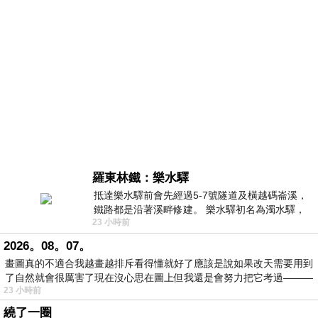
羅東林鐵：樂水驛
抵達樂水驛前會先經過5-7號隧道及橫越碼崙溪，
鐵路都是沿著溪畔修建。 樂水驛初名為濁水驛，
23 小時前
但因與臺鐵集集線車站同名，於1953
2026。08。07。
畫圖真的不適合我越畫越排斥看得懂就好了應該是說如果改天需要用到
了自然就會很厲害了現在沒心思在圖上但我還是會努力把它考過———
23 小時前
繞了一圈