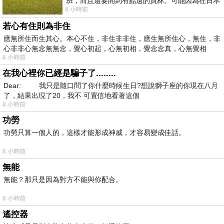
班，而且還要開到有點遠的員林。可能因為在日本
8 小時前
花不少錢，星期一出門上班時，心裡沒有一
若心有住則為非住
應無所住而生其心。本心不住，非住非非住，應生無所住心，無住，非
心非非心無念無無念，覺心初起，心無初相，覺念念真，心無覺相
8 小時前
在我心裡你已經是騙子了........
Dear: 我只是隨口問了你什麼時候生日?想說獅子座的你現在八月
了，結果出現了20，我不 可置信地看著這個
8 小時前
功勞
功勞只算一個人的，這樣才能形成神威，才容易變成佳話。
8 小時前
無能
無能？那只是因為對方不能與你配合。
8 小時前
遙控器