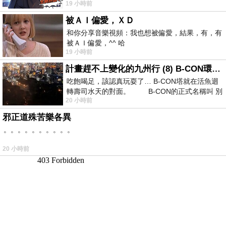
19 小時前
卡爾頓酒店的總統套房內，燈光昏
被ＡＩ偏愛，ＸＤ
和你分享音樂視頻：我也想被偏愛，結果，有，有
被ＡＩ偏愛，^^ 哈
19 小時前
計畫趕不上變化的九州行 (8) B-CON環球塔
吃飽喝足，該認真玩耍了… B-CON塔就在活魚迴
轉壽司水天的對面。 B-CON的正式名稱叫 別
20 小時前
邪正道殊苦樂各異
。。。。。。。。。。
20 小時前