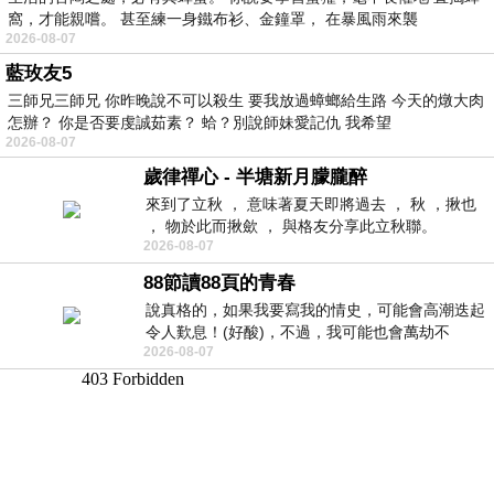
窩，才能親嚐。 甚至練一身鐵布衫、金鐘罩， 在暴風雨來襲
2026-08-07
藍玫友5
三師兄三師兄 你昨晚說不可以殺生 要我放過蟑螂給生路 今天的燉大肉
怎辦？ 你是否要虔誠茹素？ 蛤？別說師妹愛記仇 我希望
2026-08-07
歲律禪心 - 半塘新月朦朧醉
來到了立秋 ， 意味著夏天即將過去 ， 秋 ，揪也
， 物於此而揪歛 ， 與格友分享此立秋聯。
2026-08-07
88節讀88頁的青春
說真格的，如果我要寫我的情史，可能會高潮迭起
令人歎息！(好酸)，不過，我可能也會萬劫不
2026-08-07
復...，每天跪鍵盤還是被判了花心的罪