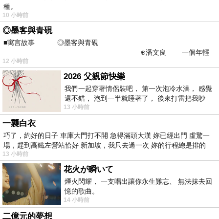
種。
10 小時前
◎墨客與青硯
■寓言故事 ◎墨客與青硯
⊕潘文良 一個年輕
12 小時前
的墨客，在京城的古玩肆裡
2026 父親節快樂
我們一起穿著情侶裝吧， 第一次泡冷水澡， 感覺
還不錯， 泡到一半就睡著了， 後來打雷把我吵
13 小時前
醒， 手
一襲白衣
巧了，約好的日子 車庫大門打不開 急得滿頭大漢 妳已經出門 虛驚一
場，趕到高鐵左營站恰好 新加坡，我只去過一次 妳的行程總是排的
13 小時前
花火が瞬いて
煙火閃耀， 一支唱出讓你永生難忘、 無法抹去回
憶的歌曲。
14 小時前
二億元的夢想