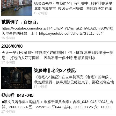
德國原先並不在我們的行程計畫中 只有計畫過境
北部的漢堡市 後因天色已昏暗 故臨時決定在漢
15 小時前
堡市吃晚餐和過夜
被擱倒了，百份百。
https://youtube.com/shorts/JT4fLHpMfYE?is=uk2_hVbA2IJnlyGW 唯
天空是你的極限，上！ https://youtube.com/shorts/G3a1Jhcu4
15 小時前
2026/08/08
今天一早到公司 哇~ 打包清的好乾淨啊！ 但上班前 崽崽到現場掃一圈
恩～ 打包的人好可憐喔！ 因為不用一個小時 崽崽又搞到水
17 小時前
柒參肆▎老宅2／後記
《老宅2／後記》在去年初寫完《老宅》的時候，
我曾經覺得，故事應該已經結束了。那座老宅在地
17 小時前
震中倒塌，七個人終於離開那片黑暗，
◎吉祥_043~045
■潘文良著作集＞勵益品＞魚雁千里共今緣＞吉祥_043~045 ▽043_吉
祥。2006.03.24.五 23:38:28 ▽044_吉祥。2006.03.25.六 00:00:
17 小時前