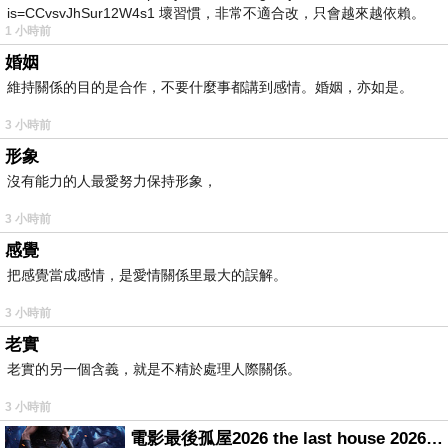
is=CCvsvJhSur12W4s1 壞習慣，非常不適合改，只會越來越依賴。
1 小時前
我害怕的
婚姻
維持關係的目的是合作，不要什麼事都講到感情。婚姻，亦如是。
3 小時前
形象
沒有能力的人最愛努力保持形象，
3 小時前
感覺
把感覺當成感情，是愛情關係里最大的誤解。
3 小時前
老實
老實的另一個含義，就是不精於處理人際關係。
3 小時前
電影最後孤屋2026 the last house 2026 movie