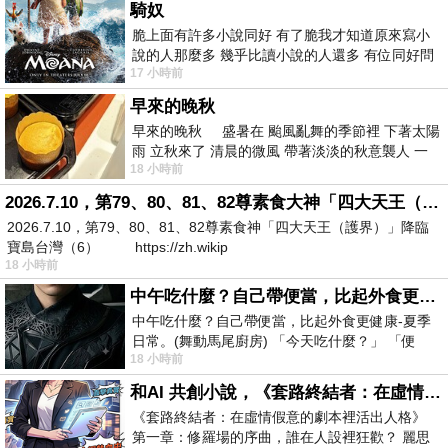
騎奴
脆上面有許多小說同好 有了脆我才知道原來寫小
說的人那麼多 幾乎比讀小說的人還多 有位同好問
17 小時前
了一個問題 她說為什麼高中文學獎的
早來的晚秋
早來的晚秋 盛暑在 颱風亂舞的季節裡 下著太陽
雨 立秋來了 清晨的微風 帶著淡淡的秋意襲人 一
18 小時前
下子 又被赤
2026.7.10，第79、80、81、82尊素食大神「四大天王（護界）」降臨寶島台灣（6）
2026.7.10，第79、80、81、82尊素食神「四大天王（護界）」降臨
寶島台灣（6） https://zh.wikip
18 小時前
中午吃什麼？自己帶便當，比起外食更健康-夏季日常。(舞動馬尾廚房)
中午吃什麼？自己帶便當，比起外食更健康-夏季
日常。(舞動馬尾廚房) 「今天吃什麼？」 「便
18 小時前
當？麵？還是炒飯？」 每天都在選擇
和AI 共創小說，《套路終結者：在虛情假意的劇本裡活出人格》
《套路終結者：在虛情假意的劇本裡活出人格》
第一章：修羅場的序曲，誰在人設裡狂歡？ 麗思