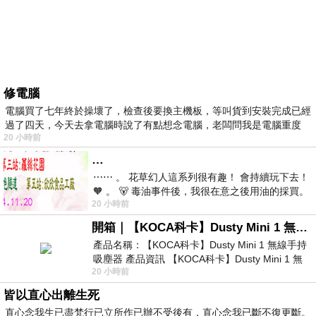
修電腦
電腦買了七年終於操壞了，檢查後要換主機板，等叫貨到安裝完成已經
過了四天，今天去拿電腦時說了有點想念電腦，老闆問我是電腦重度
20 小時前
…
⋯⋯ 。 花草幻人這系列很有趣！ 會持續玩下去！
🧡 。 🐻 毒油事件後，我很在意之後用油的採買。
20 小時前
前天購買了我之前就很愛
開箱｜【KOCA科卡】Dusty Mini 1 無線手持吸塵器
產品名稱：【KOCA科卡】Dusty Mini 1 無線手持
吸塵器 產品資訊 【KOCA科卡】Dusty Mini 1 無
20 小時前
線手持吸塵器評語： 能吸、能吹兼具兩
皆以直心出離生死
直心念我生已盡梵行已立所作已辦不受後有，直心念我已斷不復更斷。