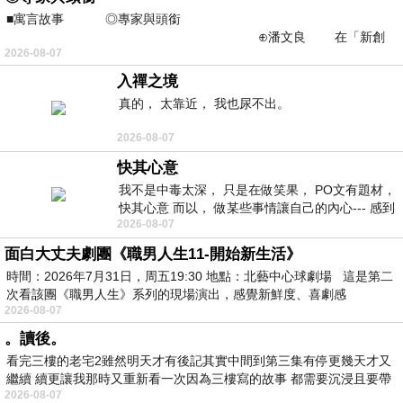
■寓言故事 ◎專家與頭銜
⊕潘文良 在「新創
2026-08-07
之谷」裡——
入禪之境
真的， 太靠近， 我也尿不出。
2026-08-07
快其心意
我不是中毒太深， 只是在做笑果， PO文有題材，
快其心意 而以， 做某些事情讓自己的內心--- 感到
2026-08-07
愉快。
面白大丈夫劇團《職男人生11-開始新生活》
時間：2026年7月31日，周五19:30 地點：北藝中心球劇場 這是第二
次看該團《職男人生》系列的現場演出，感覺新鮮度、喜劇感
2026-08-07
。讀後。
看完三樓的老宅2雖然明天才有後記其實中間到第三集有停更幾天才又
繼續 續更讓我那時又重新看一次因為三樓寫的故事 都需要沉浸且要帶
2026-08-07
有