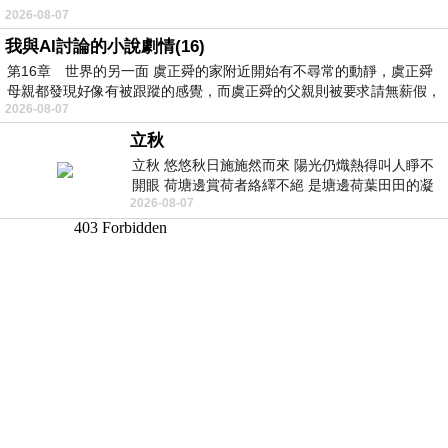
2026-08-07
我與AI討論的小說劇情(16)
第16章 世界的另一面 虞正舜的家附近開始有不尋常的動靜，虞正舜
母親都發現好像有被跟蹤的感覺，而虞正舜的父親則被要求請無薪假，
2026-08-07
立秋
立秋 悠悠秋日施施然而來 陽光仍熾熱得叫人睜不
開眼 荷塘邊賞荷者絡繹不絕 是塘邊荷葉田田的凝
2026-08-07
望 風中飄逸的是映日荷花別樣紅