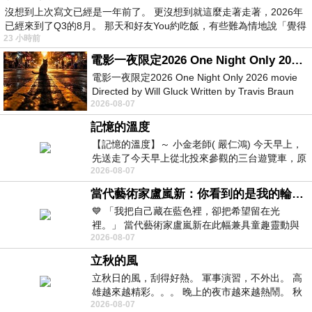
沒想到上次寫文已經是一年前了。 更沒想到就這麼走著走著，2026年
已經來到了Q3的8月。 那天和好友You約吃飯，有些難為情地說「覺得
23 小時前
電影一夜限定2026 One Night Only 2026 movie
電影一夜限定2026 One Night Only 2026 movie
Directed by Will Gluck Written by Travis Braun
2026-08-07
Starring Monica Barbaro
記憶的溫度
【記憶的溫度】～ 小金老師( 嚴仁鴻) 今天早上，
先送走了今天早上從北投來參觀的三台遊覽車，原
2026-08-07
以為展場已經差不多要安靜下來，卻發
當代藝術家盧嵐新：你看到的是我的輪廓，還是你的故事？——藏在藍色裡的希望與光
💙 「我把自己藏在藍色裡，卻把希望留在光
裡。」 當代藝術家盧嵐新在此幅兼具童趣靈動與
2026-08-07
抽象韻味的新作中，用湛藍的羽翼般色塊包覆著
立秋的風
立秋日的風，刮得好熱。 軍事演習，不外出。 高
雄越來越精彩。。。 晚上的夜市越來越熱鬧。 秋
2026-08-07
天的風刮得很熱 夜遊消暑熱。。。