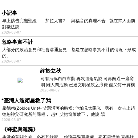
小記事
早上禱告完翻聖經 加拉太書2 與福音的真理不合 就在眾人面前
對磯法說
2026-08-07
忽略事實不計
大部分的政治意見和社會溝通意見，都是在忽略事實不計的情況下形成
的。
2026-08-07
終於立秋
可有海豚白白靠攏 再次遙迢氣旋 可再饒過一遍窮
弱 雖人間活動 已達文明極致之浪費 但又何干質樸
2026-08-07
者 只能白白陪葬
*臺灣人造衛星救了我……
趙德恕(Zoldos Ur.)神父還活著的時候: 他怕見太陽光 我有一次去上趙
德恕神父研究所的課程， 趙神父把窗簾放下， 他說:陽
2026-08-07
《蜂蜜與漣漪》
生活的苦悶之處，必有其蜂蜜。 你說要學習蜜獾，毫不畏懼地 直搗蜂