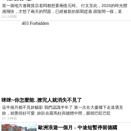
當一個地方連雜貨店老闆都想要兩億元時。 行文至此，2026的時光體
感飛快，才想了兩天的問題，已經被新的新聞趕過 跟陰間一樣，某
14 小時前
咪咪~你怎麼能..撩完人就消失不見了
這半個月都不見妳貓影 我們認識半年了 第一次在大廈樓下走道遇見
妳，就覺得好可愛..妳趴在羅馬柱與牆體中間，眼睛巴眨巴眨
15 小時前
歐洲浪遊一個月 - 中途短暫停留德國