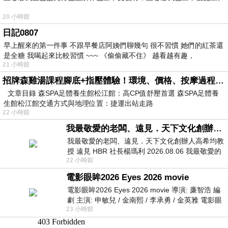
20 小時前
日記0807
早上醒來的第一件事 不跟早餐店阿姨們聊幾句 很不習慣 她們的紅茶還
是全糖 我喝起來比較習慣 ~~~ 《偷偷藏不住》 越看越有趣，
21 小時前
招牌森雞湯課程腳底+指壓體驗！環境、價格、按摩過程全紀錄，森SPA足體養生館松江館最新價格表
文章目錄 森SPA足體養生館松江館：高CP值舒壓首選 森SPA足體養
生館松江館交通方式與地理位置：捷運出站走路
22 小時前
我最敬愛的老闆、遠見．天下文化創辦人高希均教授
我最敬愛的老闆、遠見．天下文化創辦人高希均教
授 遠見 HBR 社長楊瑪利 2026.08.06 我最敬愛的
22 小時前
老闆、遠見．天下文化創辦人高希均教
電影眼眸2026 Eyes 2026 movie
電影眼眸2026 Eyes 2026 movie 導演: 廉智浩 編
劇 主演: 申敏兒 / 金南熙 / 李承勇 / 金英雅 電影眼
23 小時前
眸2026描述攝影師徐珍因遺