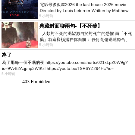
電影最後孤屋2026 the last house 2026 movie
Directed by Louis Leterrier Written by Matthew
5 小時前
Robinson Starring Greta Lee Wa
典藏封面聊兩句-【不死藥】
人類對不死的渴望源自於對死亡的恐懼 而「不死
藥」就這樣橫擺在你面前： 任何創傷迅速癒合、
5 小時前
停止衰老、痛覺消失…堪
為了
為了那每一個不眠的夜 https://youtube.com/shorts/021xLpZ0W9g?
is=9VvB2Aqpnp3WIKzl https://youtu.be/T9R6YZ294Hc?is=
5 小時前