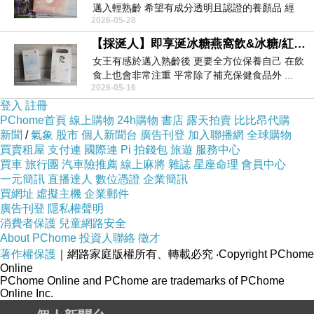
邁入輕熟齡 希望有成分透明且認證的養顏品 經
2026-05-28
由...
【採涎人】即享涎冰糖燕窩飲&冰糖/紅棗冰糖燕窩飲~小包裝燕窩飲推薦 開封即飲燕窩推薦 讓你無時無刻都能維持水水狀態
女王有感於邁入熟齡後 更要全方位保養自己 在飲
食上也會非常注重 平常除了補充保健食品外 ...
2026-05-16
登入
註冊
PChome首頁
線上購物
24h購物
書店
露天拍賣
比比昂代購
新聞
/
氣象
股市
個人新聞台
廣告刊登
加入聯播網
全球購物
買賣租屋
支付連
國際連
Pi 拍錢包
旅遊
服務中心
買車
旅行團
汽車險推薦
線上麻將
雜誌
星座命理
會員中心
一元簡訊
直播達人
數位憑證
企業簡訊
買網址
虛擬主機
企業郵件
廣告刊登
隱私權聲明
消費者保護
兒童網路安全
About PChome
投資人聯絡
徵才
著作權保護
｜網路家庭版權所有、轉載必究
‧Copyright PChome
Online
PChome Online and PChome are trademarks of PChome
Online Inc.