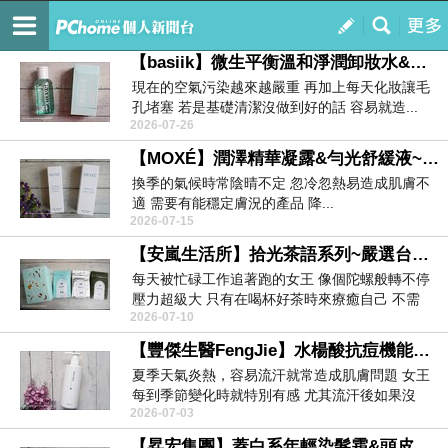
女王的美妝保養殿堂
訂閱
我的
【basiik】微生平衡溫和淨潤卸妝水&微生平衡疊疊樂純植化妝棉~溫和卸妝推薦 清潔即養膚 讓卸妝成為日常療癒時光
現在的空氣污染越來越嚴重 再加上每天化妝讓毛
孔堵塞 若是基礎清潔沒做到好的話 容易就造...
2026-07-26
【MOXÉ】潤澤精華凝露&勻光舒緩液~穩定膚況的日常保養 讓肌膚找回自己的節奏
換季的氣候時常陰晴不定 忽冷忽熱易造成肌膚不
適 需要有能穩定膚況的產品 降...
2026-07-15
【安嵐生活所】拾光茶語系列~嚴選台灣在地茶葉採摘烘焙 把茶變成一天裡的日常療癒儀式
每天被忙碌工作追著跑的女王 像個陀螺般轉不停
壓力超級大 只有在喝杯好茶時來療癒自己 不需
2026-07-10
要...
【豐傑生醫FengJie】水楊酸抗痘機能沐浴露-經典原香~溫和清潔調理肌膚 輕鬆享受洗沐時光
夏季天氣炎熱，容易流汗就常造成肌膚問題 女王
每到季節變化時就特別有感 尤其流汗後如果沒
2026-07-03
有...
【昇宏集團】蓋白系年輕染髮霜&頭皮染燙隔離舒敏精華~溫和草本染髮推薦 居家DIY染髮推薦 遮蓋白髮在居家也能輕鬆玩色