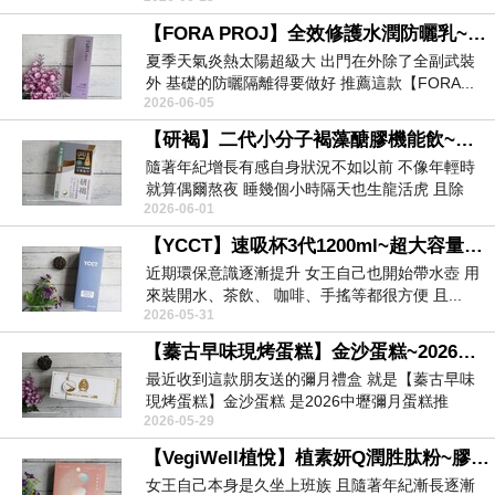
【FORA PROJ】全效修護水潤防曬乳~防曬乳推薦 全光防護罩 全方位防禦加倍守護
夏季天氣炎熱太陽超級大 出門在外除了全副武裝
外 基礎的防曬隔離得要做好 推薦這款【FORA...
2026-06-05
【研褐】二代小分子褐藻醣膠機能飲~喝的褐藻醣膠開箱 液態小分子好吸收 體力補充全方位升級
隨著年紀增長有感自身狀況不如以前 不像年輕時
就算偶爾熬夜 睡幾個小時隔天也生龍活虎 且除
2026-06-01
代...
【YCCT】速吸杯3代1200ml~超大容量保冰保溫杯 專利瞬收吸管+內膽陶瓷層 輕鬆滿足喝飲料的需求
近期環保意識逐漸提升 女王自己也開始帶水壺 用
來裝開水、茶飲、 咖啡、手搖等都很方便 且...
2026-05-31
【蓁古早味現烤蛋糕】金沙蛋糕~2026中壢彌月蛋糕推薦 彌月蛋糕推薦
最近收到這款朋友送的彌月禮盒 就是【蓁古早味
現烤蛋糕】金沙蛋糕 是2026中壢彌月蛋糕推
2026-05-29
薦、...
【VegiWell植悅】植素妍Q潤胜肽粉~膠原蛋白推薦 素食膠原蛋白推薦 純淨植物膠原補水又亮顏
女王自己本身是久坐上班族 且隨著年紀漸長逐漸