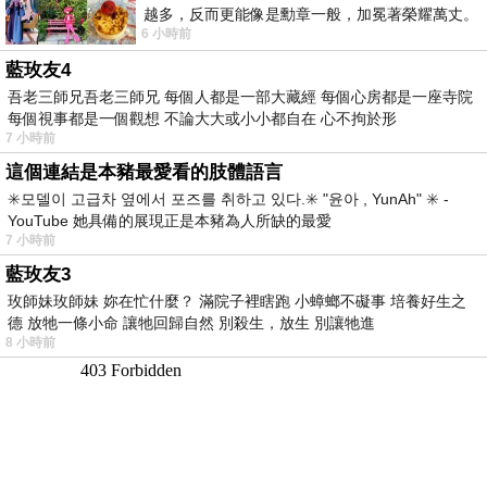
越多，反而更能像是勳章一般，加冕著榮耀萬丈。
6 小時前
習慣一如縱容，成了再難輕輕放下的罪證
藍玫友4
吾老三師兄吾老三師兄 每個人都是一部大藏經 每個心房都是一座寺院
每個視事都是一個觀想 不論大大或小小都自在 心不拘於形
7 小時前
這個連結是本豬最愛看的肢體語言
✳️모델이 고급차 옆에서 포즈를 취하고 있다.✳️ "윤아 , YunAh" ✳️ -
YouTube 她具備的展現正是本豬為人所缺的最愛
7 小時前
藍玫友3
玫師妹玫師妹 妳在忙什麼？ 滿院子裡瞎跑 小蟑螂不礙事 培養好生之
德 放牠一條小命 讓牠回歸自然 別殺生，放生 別讓牠進
8 小時前