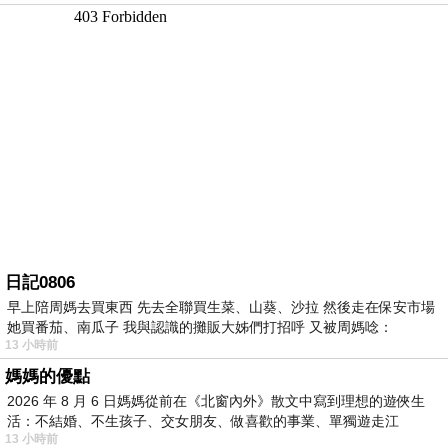
日記0806
早上陪周媽去買東西 先去全聯買生菜、山葵、沙拉 然後走在保安市場
她買番茄、南瓜子 我與認識的攤販大姊們打招呼 又被周媽唸：
13 小時前
媽媽的優點
2026 年 8 月 6 日媽媽從前在《北窗內外》散文中寫到理想的遊俠生
活：不結婚、不生孩子、交女朋友、做喜歡的事業、單獨遊走江
13 小時前
湖⋯⋯，