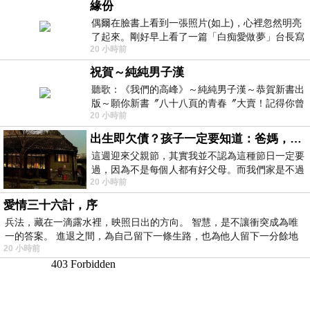
緣份
偶爾在臉書上看到一張照片(如上)，心裡忽然明亮
了起來。剛好早上看了一篇「白痴愛做夢」台長寫
20 小時前
的貼文，在回顧年輕時瘋狂愛上
祝賀～純純男子漢
聽歌：《我們的高峰》～純純男子漢～恭賀新書出
版～願你新書〞八十八頁的青春〞大賣！記得你曾
20 小時前
經在我的版留言…「好讚的圖^^感覺大家
出生即欠債？孩子一定要知道：爸媽，其實我不欠你們
這週迎來父親節，其實我並不認為這種節日一定要
過，因為不是每個人都有好父母。而我們家是不過
20 小時前
節的，平時也沒什麼儀式感，生活趨近冷
愛情三十六計，序
兵法，藏在一滴露水裡，映照日出的方向。 智慧，是不讓衝突成為唯
一的答案。 進退之間，為自己留下一條生路，也為他人留下一分餘地
20 小時前