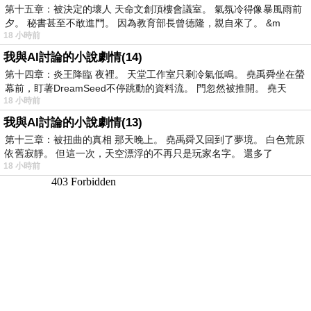
第十五章：被決定的壞人 天命文創頂樓會議室。 氣氛冷得像暴風雨前
夕。 秘書甚至不敢進門。 因為教育部長曾德隆，親自來了。 &m
18 小時前
我與AI討論的小說劇情(14)
第十四章：炎王降臨 夜裡。 天堂工作室只剩冷氣低鳴。 堯禹舜坐在螢
幕前，盯著DreamSeed不停跳動的資料流。 門忽然被推開。 堯天
18 小時前
我與AI討論的小說劇情(13)
第十三章：被扭曲的真相 那天晚上。 堯禹舜又回到了夢境。 白色荒原
依舊寂靜。 但這一次，天空漂浮的不再只是玩家名字。 還多了
18 小時前