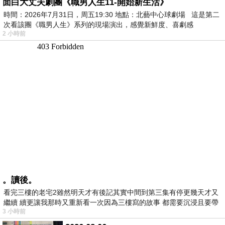
面白大丈夫劇團《職男人生11-開始新生活》
時間：2026年7月31日，周五19:30 地點：北藝中心球劇場 這是第二
次看該團《職男人生》系列的現場演出，感覺新鮮度、喜劇感
2 小時前
。讀後。
看完三樓的老宅2雖然明天才有後記其實中間到第三集有停更幾天才又
繼續 續更讓我那時又重新看一次因為三樓寫的故事 都需要沉浸且要帶
3 小時前
有