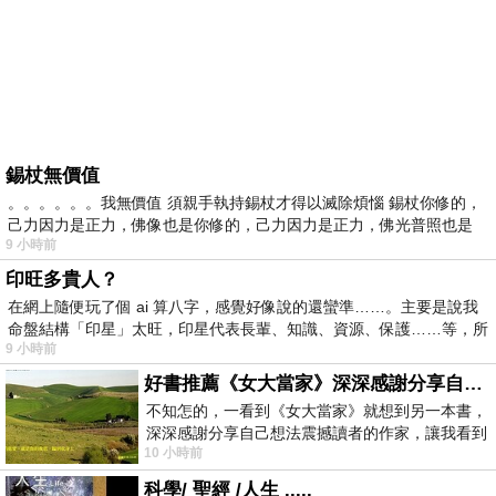
錫杖無價值
。。。。。。我無價值 須親手執持錫杖才得以滅除煩惱 錫杖你修的，
己力因力是正力，佛像也是你修的，己力因力是正力，佛光普照也是
9 小時前
印旺多貴人？
在網上隨便玩了個 ai 算八字，感覺好像說的還蠻準……。主要是說我
命盤結構「印星」太旺，印星代表長輩、知識、資源、保護……等，所
9 小時前
好書推薦《女大當家》深深感謝分享自己想法震撼讀者的作家，讓我看到不同樣貌的家庭！
不知怎的，一看到《女大當家》就想到另一本書，
深深感謝分享自己想法震撼讀者的作家，讓我看到
10 小時前
不同樣貌的家庭！ 《女大
科學/ 聖經 /人生 .....