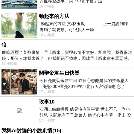
的世界盃故事，談「中葡平台」這
16 小時前
動起來的方法
動起來的方法 文/林玉鳳 上一篇說到靜
養夠了就要動。可很多人一聽
16 小時前
狼
昨晚經歷了某些事情，早上醒來，覺得心情不太好。坦白說，我覺得昨
晚，那個人離我太近了，但我拒絕不掉他，因此早上醒來會有罪惡感。
17 小時前
關聖帝君生日快樂
今日是關聖帝君生日.昨日心想他是我的救命恩人.
我是2009還是2010在台北行天宮認識他.忘了.
17 小時前
一個奇摩交友的網友學
玫事10
江湖上紛紛擾擾 總是沒有個事實 世上不只一位小
娃兒 人間總有千千萬萬人 他們心中有著一座山 梁
17 小時前
山佛山泰華衡恆嵩 一山之高
我與AI討論的小說劇情(15)