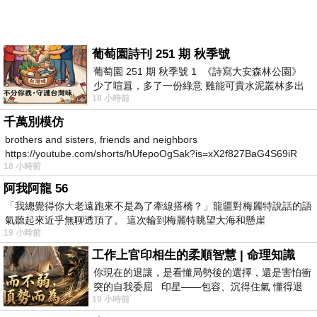
葡萄園詩刊 251 期 秋季號
葡萄園 251 期 秋季號 1 《詩寫大安森林公園》
少了喧囂，多了一份綠意 難能可貴水泥叢林多出
18 小時前
一
千萬別模仿
brothers and sisters, friends and neighbors
https://youtube.com/shorts/hUfepoOgSak?is=xX2f827BaG4S69iR
18 小時前
https
阿我阿龍 56
「我總覺得你大老遠跑來不是為了牽線搭橋？」龍疆對梅麗特說話的語
氣聽起來近乎無聊透頂了。 這次輪到梅麗特眺望大海和懸崖
19 小時前
工作上官印相生的柔順智慧 | 命理知識
你現在的退讓，是看懂局勢後的選擇，還是害怕衝
突的自我委屈 印星——包容、沉得住氣 懂得退
19 小時前
一步觀察，不會