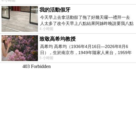
4 小時前
我的活動假牙
今天早上去拿活動假了拖了好幾天囉~~禮拜一去
人太多了改今天早上八點結果阿姊昨晚說要我八點
4 小時前
去西螺農會~回到莿桐都8點半多了
致敬高希均教授
高希均 高希均（1936年4月16日—2026年8月6
日），生於南京市，1949年隨家人來台，1959年
5 小時前
赴美深造並取得經濟發展博士學位。曾任