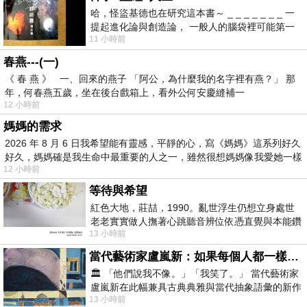
哈，怪盜基德也在研究這本書～ _ _ _ _ _ _ _ 一
提起進化論與創造論， 一般人的腦袋裡可能第一
11 小時前
時間就有「 進化論很科
春燕---(一)
《 春 燕 》 一、回來的燕子 「阿公，為什麼我的名字裡有燕？」 那
年，何春燕五歲，坐在後台戲箱上，看外公何安慶縫補一
12 小時前
媽媽的需求
2026 年 8 月 6 日我希望能有靈感，平靜的心，寫《媽媽》這系列好久
好久，媽媽確是我生命中最重要的人之一，雖然很想媽媽像我愛她一樣
12 小時前
等待與希望
紅色大地，莊喆，1990。亂世浮生仍想立身處世
老老實實做人撫著心跳聽音辨位依憑直覺與本能鑽
13 小時前
向裂隙的亮處探索另一個心聲另一個共鳴的
當代藝術家盧嵐新：如果每個人都一樣，這世界該有多無聊？
🏛️ 「他們說我不像。」「我笑了。」 當代藝術家
盧嵐新在此幅兼具古典典雅與當代抽象語彙的新作
13 小時前
中，以沈靜的藍色空間為背景，描繪了