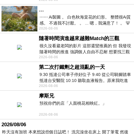
視線不對齊， 讓我很難不
…
⋯⋯ Ai製圖 。 白色秋海棠花的幻形。 整體很Ai質
感。 不過我不討厭。 。 ... 嗯，我滿意了！ 。 🐻
2026-08-06
昨中
隨著時間演進越來越難Match的三觀
很久沒看葳老闆的影片 這部還蠻推薦的 但 我發現
隨著時間的推進 強調個人自由不忍耐 想要找三觀
2026-08-06
接近的不要說對象 連朋友都超
第二次打鐵劑之超混亂的一天
9:30 抵達公司車子停好位子 9:40 從公司騎腳踏車
抵達台安醫院 10:10 聽取血液報告。原來我吃進
2026-08-06
去的 B12 彌可保並非沒有吸收而是超
摩斯兄
預祝你們的店「人面桃花相映紅。」
2026-08-06
2026/08/06
昨天沒有加班 本來想說些個日誌吧！ 洗完澡坐在床上 開了筆電 然後