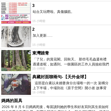
3
站台又玩嘢啦。真傷腦筋。
15 小時前
2
加入更新......
15 小時前
東灣踏青
「了兒」的賞花閣。回秋天。 那些毛毛蟲還有禮
遇通道呢，如遇到。一個園區的工作人員撿給我們
15 小時前
細賞。
典藏封面聊兩句-【天外金球】
這部是白素以未婚妻身分出場唯一的一次 架構分
上下半場，中場則在《原子空間》開小差 故事背
16 小時前
景影射西藏境外流亡 地下組織
媽媽的面具
2026 年 8 月 6 日媽媽死後，每當讀到她的學生和好友寫到其生前如何