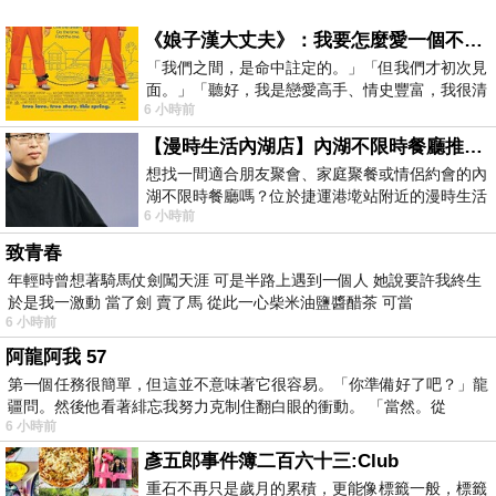
《娘子漢大丈夫》：我要怎麼愛一個不存在的人？
「我們之間，是命中註定的。」「但我們才初次見
面。」「聽好，我是戀愛高手、情史豐富，我很清
6 小時前
楚這種感覺，你我之間的那種感覺，現
【漫時生活內湖店】內湖不限時餐廳推薦｜捷運港墘站美食，聚餐、約會、家庭聚會首選，正餐甜點一次滿足
想找一間適合朋友聚會、家庭聚餐或情侶約會的內
湖不限時餐廳嗎？位於捷運港墘站附近的漫時生活
6 小時前
內湖店，從捷運站步行約4分鐘即可抵
致青春
年輕時曾想著騎馬仗劍闖天涯 可是半路上遇到一個人 她說要許我終生
於是我一激動 當了劍 賣了馬 從此一心柴米油鹽醬醋茶 可當
6 小時前
阿龍阿我 57
第一個任務很簡單，但這並不意味著它很容易。「你準備好了吧？」龍
疆問。然後他看著緋忘我努力克制住翻白眼的衝動。 「當然。從
6 小時前
彥五郎事件簿二百六十三:Club
重石不再只是歲月的累積，更能像標籤一般，標籤