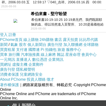
祥。2006.03.03.五 12:59:17 ▽040_吉祥。2006.03.16.四 00:00:
2026-08-06
希伯來書 - 堅守盼望
希伯來書10:19-10:25 10:19弟兄們、我們既因耶
穌的血、得以坦然進入至聖所、 10:20是藉着他給
2026-08-06
我們開了一條又新又活的路從幔子經過
登入
註冊
PChome首頁
線上購物
24h購物
書店
露天拍賣
比比昂代購
新聞
/
氣象
股市
個人新聞台
廣告刊登
加入聯播網
全球購物
買賣租屋
支付連
國際連
Pi 拍錢包
旅遊
服務中心
買車
旅行團
汽車險推薦
線上麻將
雜誌
星座命理
會員中心
一元簡訊
直播達人
數位憑證
企業簡訊
買網址
虛擬主機
企業郵件
廣告刊登
隱私權聲明
消費者保護
兒童網路安全
About PChome
投資人聯絡
徵才
著作權保護
｜網路家庭版權所有、轉載必究
‧Copyright PChome
Online
PChome Online and PChome are trademarks of PChome
Online Inc.
個人新聞台