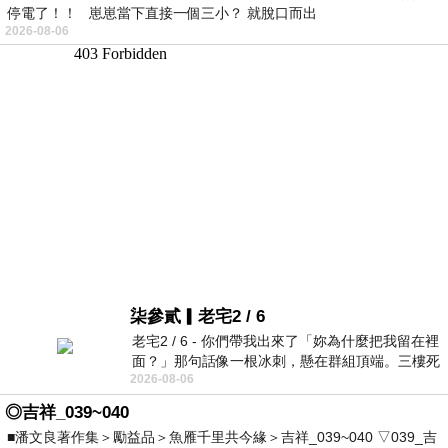
停電了！！ 崽崽當下直接一個三小？ 就脫口而出
2026-08-06
柒參貳▎老宅2 / 6
老宅2 / 6 - 你們帶我出來了「妳為什麼把我留在裡
面？」那句話像一根冰刺，懸在群組頂端。三樓死
2026-08-06
死盯著照片裡的人。那個人確實站在
◎吉祥_039~040
■潘文良著作集＞勵益品＞魚雁千里共今緣＞吉祥_039~040 ▽039_吉