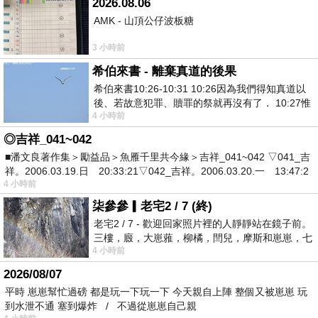
2026.08.06
AMK - 山頂公仔波板糖
3 小時前
希伯來書 - 離棄真道的後果
希伯來書10:26-10:31 10:26因為我們得知真道以
後、若故意犯罪、贖罪的祭就再沒有了． 10:27惟
4 小時前
有戰懼等候審判和那燒滅眾敵人的烈火
◎吉祥_041~042
■潘文良著作集＞勵益品＞魚雁千里共今緣＞吉祥_041~042 ▽041_吉
祥。2006.03.19.日 20:33:21▽042_吉祥。2006.03.20.一 13:47:2
4 小時前
柒參參▎老宅2 / 7 (終)
老宅2 / 7 - 歡迎回家照片裡的人靜靜站在鏡子前。
三樓，廄，大崽蕥，柳橘，閆兒，摩斯和崽崽，七
4 小時前
個人整整齊齊地站在鏡框之外，如同
2026/08/07
平時 崽崽幫忙過磅 都是玩一下玩一下 今天親自上陣 整個又被崽崽 玩
到水泄不通 塞到爆炸 / 不過從崽崽自己親