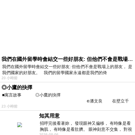
我們在國外留學時會結交一些好朋友: 但他們不會是戰場上的朋友
我們在國外留學時會結交一些好朋友: 但他們不會是戰場上的朋友， 是
我們國家的好朋友。 我們的留學國家永遠都是我們的倚
20 小時前
◎小鷹的抉擇
■寓言故事 ◎小鷹的抉擇
⊕潘文良 在壁立千
23 小時前
仞的懸崖上，有一座遮天蔽
知其用意
招呼完後看著妳， 發現眼神又偏移， 有時像是看
胸肌， 有時像是看肚臍。 眼神刻意不交集， 對視
2026-08-06