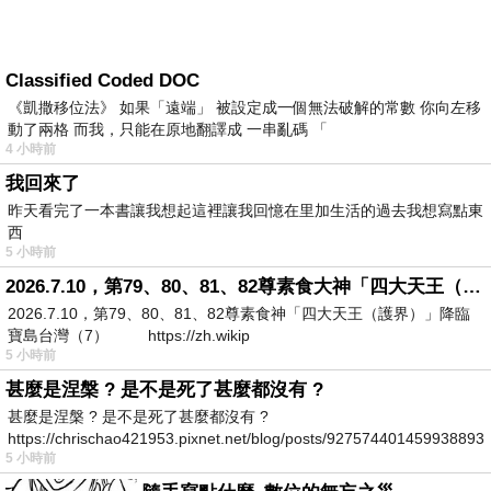
Classified Coded DOC
《凱撒移位法》 如果「遠端」 被設定成一個無法破解的常數 你向左移
動了兩格 而我，只能在原地翻譯成 一串亂碼 「
4 小時前
我回來了
昨天看完了一本書讓我想起這裡讓我回憶在里加生活的過去我想寫點東
西
5 小時前
2026.7.10，第79、80、81、82尊素食大神「四大天王（護界）」降臨寶島台灣（7）
2026.7.10，第79、80、81、82尊素食神「四大天王（護界）」降臨
寶島台灣（7） https://zh.wikip
5 小時前
甚麼是涅槃 ? 是不是死了甚麼都沒有 ?
甚麼是涅槃 ? 是不是死了甚麼都沒有 ?
https://chrischao421953.pixnet.net/blog/posts/927574401459938893
5 小時前