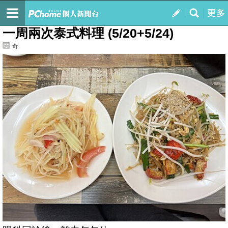
我的
最新文章
一周兩次泰式料理 (5/20+5/24)
奇