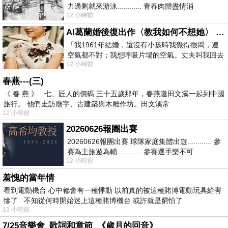
力過剩就來游泳............ 青春肉體盡情消
12 小時前
磨............ 晚餐不必
AI葛蘭婚後復出作〈教我如何不想她〉 #戀上老電影 #葛蘭 #粟子
「我1961年結婚，還沒有小孩時我覺得很悶，連
空氣都不對；我想呼吸片場的空氣。丈夫叫我回去
12 小時前
試試看……拍了〈教我如何不想她〉（1963
春燕---(三)
《 春 燕 》 七、匠人的價碼 三十五歲那年，春燕邀田文溪一起到中國
旅行。 他們走訪廟宇、古建築與木雕作坊。田文溪常
12 小時前
20260626報團出賽
20260626報團出賽 球隊家庭集體出遊............ 參
賽為主旅遊為輔............ 參賽選手樂不可
12 小時前
支............ 賽前旅遊
羞愧的當年情
看到電動機台 心中都會有一種悸動 以前真的被這種賭博電動玩具給害
慘了 不知從何時開始迷上這種賭博機台 或許就是窮怕了
13 小時前
7/25音樂會_歌詞和章節_《歲月的回音》