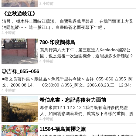
2 小時前
《立秋遊岐江》
清晨， 樹木靜止而岐江蕩漾。 白鷺飛過萬里碧道， 在我們頭頂上方又
消隱無蹤⋯⋯ 這一脈江山， 白晝時蒼老而夜幕下年輕，
4 小時前
780-印度鵲椋鳥
賞鳥行第六天下午，第三度進入Keoladeo國家公
園，也是最後一次遊園機會，還能加多少新種呢？
4 小時前
車行中突然有兩隻赤頸鶴飛過頭
◎吉祥_055~056
■潘文良著作集＞勵益品＞魚雁千里共今緣＞吉祥_055~056 △055_阿
文。2006.08.14.一 05:30:00 △056_阿文。2006.08.23.三 12:34:
4 小時前
希伯來書 - 忘記背後努力面前
希伯來書12:1-12:3 12:1我們既有這許多的見證
人、如同雲彩圍着我們、就當放下各樣的重擔、脫
4 小時前
去容易纏累我們的罪、存心忍耐、奔那擺
11504-福島賞櫻之旅