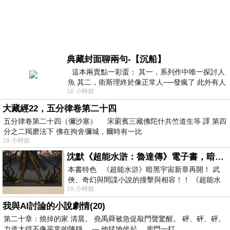
典藏封面聊兩句-【沉船】
這本兩賣點一彩蛋： 其一，系列作中唯一探討人
魚 其二，衛斯理終於像正常人──發瘋了 此外有人
16 小時前
在南極打死北極熊（@《地心
大藏經22，五分律卷第二十四
五分律卷第二十四（彌沙塞） 宋罽賓三藏佛陀什共竺道生等 譯 第四
分之二羯磨法下 佛在拘舍彌城，爾時有一比
18 小時前
沈默《超能水滸：魯達傳》電子書，暗黑宇宙新章，一一五年八月璀璨上架！
本書特色 《超能水滸》暗黑宇宙新章再開！ 武
俠、奇幻與間諜小說的撞擊與相容！！ 《超能水
18 小時前
滸》系列第四部變幻登場
我與AI討論的小說劇情(20)
第二十章：燒掉的家 清晨。 堯禹舜被急促敲門聲驚醒。 砰、砰、砰。
力道大得不像平常的陳靜。 — 他猛地坐起。 房門一打