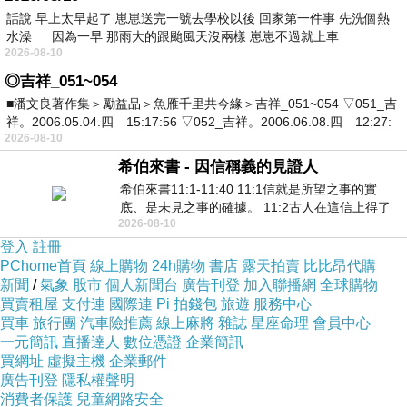
話說 早上太早起了 崽崽送完一號去學校以後 回家第一件事 先洗個熱
水澡 因為一早 那雨大的跟颱風天沒兩樣 崽崽不過就上車
2026-08-10
◎吉祥_051~054
■潘文良著作集＞勵益品＞魚雁千里共今緣＞吉祥_051~054 ▽051_吉
祥。2006.05.04.四 15:17:56 ▽052_吉祥。2006.06.08.四 12:27:
2026-08-10
希伯來書 - 因信稱義的見證人
希伯來書11:1-11:40 11:1信就是所望之事的實
底、是未見之事的確據。 11:2古人在這信上得了
2026-08-10
美好的證據。 11:3我們因着信、就知道
登入
註冊
PChome首頁
線上購物
24h購物
書店
露天拍賣
比比昂代購
新聞
/
氣象
股市
個人新聞台
廣告刊登
加入聯播網
全球購物
買賣租屋
支付連
國際連
Pi 拍錢包
旅遊
服務中心
買車
旅行團
汽車險推薦
線上麻將
雜誌
星座命理
會員中心
一元簡訊
直播達人
數位憑證
企業簡訊
買網址
虛擬主機
企業郵件
廣告刊登
隱私權聲明
消費者保護
兒童網路安全