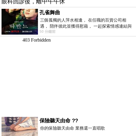
眼科回診後，離中午午休
孔雀舞曲
三個孤獨的人萍水相逢， 在任職的百貨公司相
遇， 陪伴彼此並獲得慰藉， 一起探索情感連結與
50 分鐘前
愛的本質。
保險聽天由命 ??
你的保險聽天由命 業務還一直唱歌