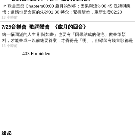
📌 歌曲章節 Chapters00:00​ 歲月的對答：因果與流沙00:45​ 洗禮與醒
悟：遺憾也是命運的朱砂01:30​ 轉念：緊握雙拳，重新出發02:20
13 小時前
7/25音樂會_歌詞體會_《歲月的回音》
繪一幅圓滿的人生 壯闊如畫」也要有「因果結成的傷疤」做畫筆顏
料，才能畫成～以前總要答案，才覺得是「明」，但導師有幾首歌都是
13 小時前
在教
緣起