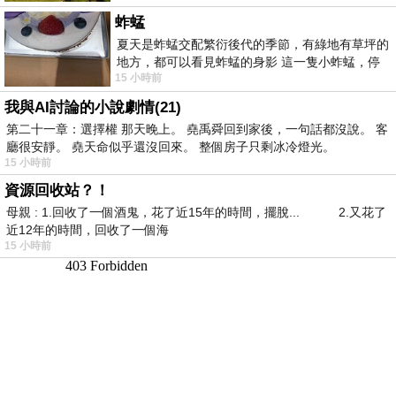
蚱蜢
夏天是蚱蜢交配繁衍後代的季節，有綠地有草坪的
地方，都可以看見蚱蜢的身影 這一隻小蚱蜢，停
15 小時前
在車頂上，怎麼樣小心驅趕，都無動
我與AI討論的小說劇情(21)
第二十一章：選擇權 那天晚上。 堯禹舜回到家後，一句話都沒說。 客
廳很安靜。 堯天命似乎還沒回來。 整個房子只剩冰冷燈光。
15 小時前
資源回收站？！
母親 : 1.回收了一個酒鬼，花了近15年的時間，擺脫... 2.又花了
近12年的時間，回收了一個海
15 小時前