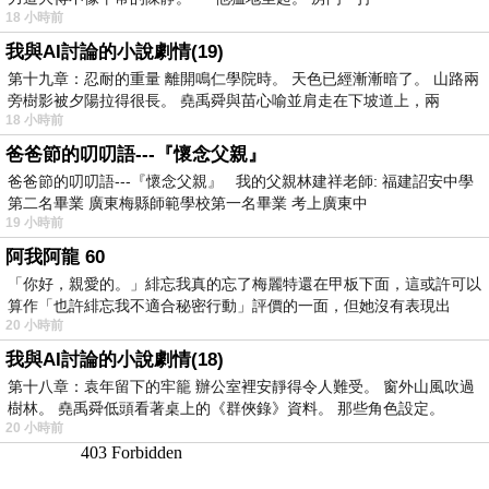
18 小時前
我與AI討論的小說劇情(19)
第十九章：忍耐的重量 離開鳴仁學院時。 天色已經漸漸暗了。 山路兩
旁樹影被夕陽拉得很長。 堯禹舜與苗心喻並肩走在下坡道上，兩
18 小時前
爸爸節的叨叨語---『懷念父親』
爸爸節的叨叨語---『懷念父親』 我的父親林建祥老師: 福建詔安中學
第二名畢業 廣東梅縣師範學校第一名畢業 考上廣東中
19 小時前
阿我阿龍 60
「你好，親愛的。」緋忘我真的忘了梅麗特還在甲板下面，這或許可以
算作「也許緋忘我不適合秘密行動」評價的一面，但她沒有表現出
20 小時前
我與AI討論的小說劇情(18)
第十八章：袁年留下的牢籠 辦公室裡安靜得令人難受。 窗外山風吹過
樹林。 堯禹舜低頭看著桌上的《群俠錄》資料。 那些角色設定。
20 小時前