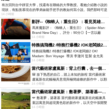
有次回到台中靜宜大學，找還有在聯絡的大學教授。看她介紹教小說的
現狀，有點羨慕現在的學弟妹能手把手的教如何寫小說。我們那時可是
14 小時前
影評--《蜘蛛人：重生日》：看見英雄的孤獨與重生
馬來魔影評：《蜘蛛人：重生日》（Spider-Man:
Brand New Day）。評分：90分◎【一言以蔽
14 小時前
之】：一個失去一切的英雄，學會放下孤獨、
特務搞飛機2 /特務打爆機2 /OK老闆娘2 OK! Madam: Bon Voyage
特務搞飛機2 /特務打爆機2 /OK老闆娘2 OK!
Madam: Bon Voyage 導演 李澈河 監製 金允美
14 小時前
劇本 申鉉成 主演 嚴正化 朴誠雄
當代藝術家盧嵐新：背上行囊，去一個沒有人認識你的地方——看風景，也遇見渴望出發的自己
🎒 放下熟悉的自己，踏上未知的旅程 當代藝術家
盧嵐新在此幅極具意境與極簡線條的新作中，以顆
14 小時前
粒感豐富的灰綠粗糙背景，搭配凝練且具
當代藝術家盧嵐新：敷著夢、築著基——讓筆觸成為存在過的證據，將相遇的溫度熔鑄成新的模樣
🪽 敷著夢，築著基 當代藝術家盧嵐新在此幅兼具
童話寓意與超現實色彩的新作中，以天空中張開雙
14 小時前
翼的神聖形象與地面上聚集的人群對話，