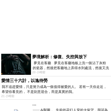
夢境解析：修復、失控與放下
夢見在客廳 夢見在客廳地板上洗一個沾了灰粉
的瓷器，然後把客廳地上弄得水到處流，然後又洗
20 小時前
一頂棒球潮帽，後來發現帽
愛情三十六計，以逸待勞
我不追趕愛情，只是努力成為一個值得被愛的人。 若有一天你走近，
希望你看見的， 不是刻意迎合，而是真實的我。
21 小時前
…
⋯⋯ Ai製圖 。 先前的花幻人穿的太保守，我認為