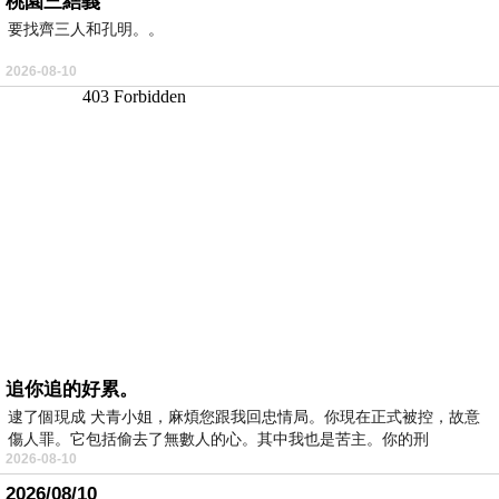
桃園三結義
要找齊三人和孔明。。
2026-08-10
追你追的好累。
逮了個現成 犬青小姐，麻煩您跟我回忠情局。你現在正式被控，故意
傷人罪。它包括偷去了無數人的心。其中我也是苦主。你的刑
2026-08-10
2026/08/10