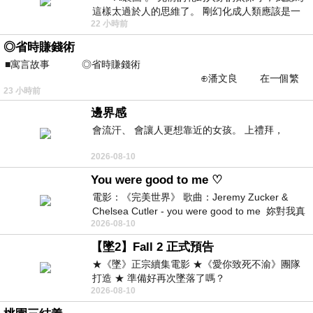
這樣太過於人的思維了。 剛幻化成人類應該是一
22 小時前
絲不掛吧？ 當然這樣是創不出
◎省時賺錢術
■寓言故事 ◎省時賺錢術
⊕潘文良 在一個繁
23 小時前
華的商業街上，有兩家傳統
邊界感
會流汗、 會讓人更想靠近的女孩。 上禮拜，
2026-08-10
You were good to me ♡
電影：《完美世界》 歌曲：Jeremy Zucker &
Chelsea Cutler - you were good to me 妳對我真
2026-08-10
好 因
【墜2】Fall 2 正式預告
★《墜》正宗續集電影 ★《愛你致死不渝》團隊
打造 ★ 準備好再次墜落了嗎？
2026-08-10