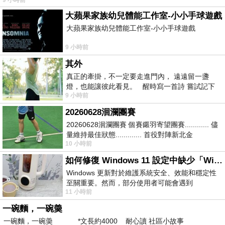
大蘋果家族幼兒體能工作室-小小手球遊戲
大蘋果家族幼兒體能工作室-小小手球遊戲
9 小時前
其外
真正的牽掛，不一定要走進門內， 遠遠留一盞
燈，也能讓彼此看見。 醒時寫一首詩 嘗試記下
9 小時前
寂寞 卻只能記下它的附屬物 原
20260628洄瀾團賽
20260628洄瀾團賽 個賽鎩羽寄望團賽............ 儘
量維持最佳狀態............. 首役對陣新北金
10 小時前
龍............. 跨境群
如何修復 Windows 11 設定中缺少「Windows 更新」？
Windows 更新對於維護系統安全、效能和穩定性
至關重要。然而，部分使用者可能會遇到
11 小時前
Windows 11 設定應用程式中缺少「Windows 更
新」
一碗麵，一碗羮
一碗麵，一碗羮 *文長約4000 耐心讀 社區小故事