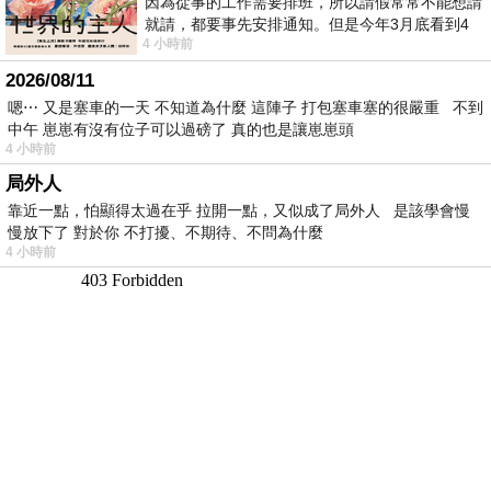
因為從事的工作需要排班，所以請假常常不能想請
就請，都要事先安排通知。但是今年3月底看到4
4 小時前
月的班表時，突然發現4月中有個空檔，所
2026/08/11
嗯⋯ 又是塞車的一天 不知道為什麼 這陣子 打包塞車塞的很嚴重 不到
中午 崽崽有沒有位子可以過磅了 真的也是讓崽崽頭
4 小時前
局外人
靠近一點，怕顯得太過在乎 拉開一點，又似成了局外人 是該學會慢
慢放下了 對於你 不打擾、不期待、不問為什麼
4 小時前