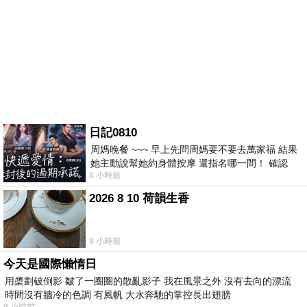
日記0810
周媽晚餐 ~~~ 早上先問周媽要不要去萬家福 結果
她主動說幫她約身體按摩 還指名哪一間！ 確認
8 小時前
後，我的腦袋才運轉起來 預約對
2026 8 10 荷韻生香
9 小時前
今天是國際懶惰日
用槳劃破倒影 皺了一圈圈的散亂影子 我在風景之外 沒有去向的漂流
時間沒有牆冷的色調 有風帆 大水奔馳的掌控長出翅膀
9 小時前