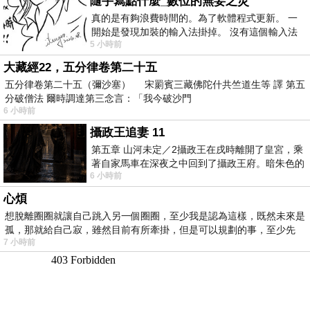
隨手寫點什麼_數位的無妄之災
真的是有夠浪費時間的。為了軟體程式更新。 一
開始是發現加裝的輸入法掛掉。 沒有這個輸入法
5 小時前
我打字的速度會從一分鐘幾十字降
大藏經22，五分律卷第二十五
五分律卷第二十五（彌沙塞） 宋罽賓三藏佛陀什共竺道生等 譯 第五
分破僧法 爾時調達第三念言：「我今破沙門
6 小時前
攝政王追妻 11
第五章 山河未定／2攝政王在戌時離開了皇宮，乘
著自家馬車在深夜之中回到了攝政王府。暗朱色的
6 小時前
大門上方掛了兩只燃著燭火的燈籠，正
心煩
想脫離圈圈就讓自己跳入另一個圈圈，至少我是認為這樣，既然未來是
孤，那就給自己寂，雖然目前有所牽掛，但是可以規劃的事，至少先
7 小時前