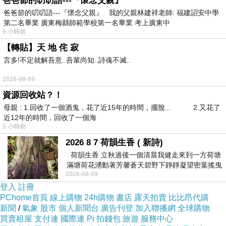
爸爸節的叨叨語---『懷念父親』
新時代女性創造出自我獨特風格，絕對必備的單
爸爸節的叨叨語---『懷念父親』 我的父親林建祥老師: 福建詔安中學
品
第二名畢業 廣東梅縣師範學校第一名畢業 考上廣東中
9 小時前
【轉貼】天 地 侘 寂
言多!不定就解吾意..吾輩尚知..詩魂不滅..
2026-08-09
資源回收站？！
母親 : 1.回收了一個酒鬼，花了近15年的時間，擺脫... 2.又花了
近12年的時間，回收了一個海
5 小時前
2026 8 7 荷韻生香 ( 新詩)
荷韻生香 立秋過後一個清晨我健走來到一方荷塘
滿塘荷花湧動著芳馨蒼天碧野下靜靜凝望密葉搖曳
2026-08-09
幽泉中復有蛙鳴嘓嘓水波裡搖曳
登入
註冊
PChome首頁
線上購物
24h購物
書店
露天拍賣
比比昂代購
新聞
/
氣象
股市
個人新聞台
廣告刊登
加入聯播網
全球購物
買賣租屋
支付連
國際連
Pi 拍錢包
旅遊
服務中心