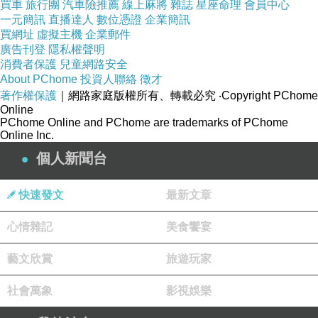
買車
旅行團
汽車險推薦
線上麻將
雜誌
星座命理
會員中心
一元簡訊
直播達人
數位憑證
企業簡訊
買網址
虛擬主機
企業郵件
廣告刊登
隱私權聲明
消費者保護
兒童網路安全
About PChome
投資人聯絡
徵才
著作權保護
｜網路家庭版權所有、轉載必究
‧Copyright PChome
Online
PChome Online and PChome are trademarks of PChome
Online Inc.
個人新聞台
快速發文
最新文章
心情雜記
美食饗宴
藝文欣賞
旅遊玩家
社會萬象
影視娛樂