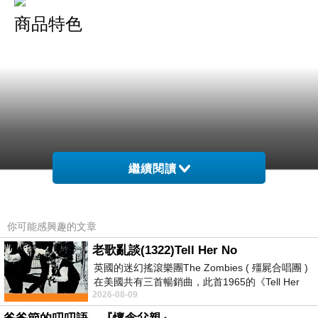
商品特色
繼續閱讀
韓版顯瘦車線設計寬直筒長褲，直筒的版型
你可能感興趣的文章
老歌亂談(1322)Tell Her No
打造時尚俐落風格、簡單有型，正面兩側車線設
英國的迷幻搖滾樂團The Zombies ( 殭屍合唱團 )
計
在美國共有三首暢銷曲，此首1965的《Tell Her
2026-08-09
No》即為其中之一，在告示牌百大單曲