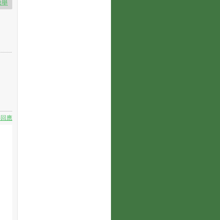
檢舉
要回應