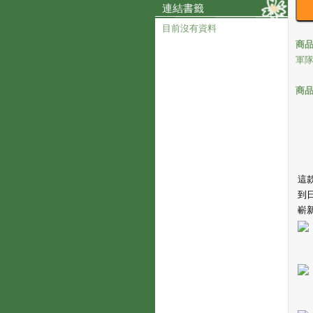
連結書籤
目前沒有資料
商
軍
商
這
到
嶄