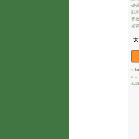
硬碟
顯示
音效
光碟
< la
src=
aut