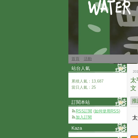
首頁
活動
站台人氣
20
太平
累積人氣：
13,687
當日人氣：
25
文
推
訂閱本站
RSS訂閱
(
如何使用RSS
)
加入訂閱
Kaza