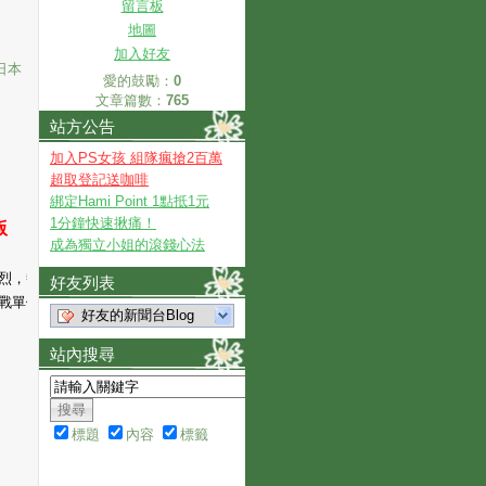
留言板
地圖
加入好友
日本
愛的鼓勵：
0
文章篇數：
765
站方公告
加入PS女孩 組隊瘋搶2百萬
超取登記送咖啡
綁定Hami Point 1點抵1元
1分鐘快速揪痛！
版
成為獨立小姐的滾錢心法
烈，勢力強盛的德國軍隊加入
好友列表
戰單位，新的作戰區域，一個
好友的新聞台Blog
站內搜尋
標題
內容
標籤