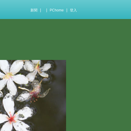
|
|
|
新聞
PChome
登入