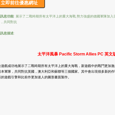
品訊息功能
: 展示了二戰時期所有太平洋上的重大海戰,勢力強盛的德國軍隊加入
隊，共同對抗
品訊息描述
:
太平洋風暴 Pacific Storm Allies PC 英文
款遊戲成功地展示了二戰時期所有太平洋上的重大海戰，新遊戲中的戰鬥更加激
日本軍隊，共同對抗英國，澳大利亞和蘇聯等三個國家。其中會出現很多新的作
新的遊戲引擎和比前作更加迷人的圖形畫面製作。