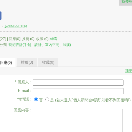
我要
長：
javierpumjnp
27) | 回應(0)| 推薦 (
0
)| 收藏 (
0
)|
轉寄
分類:
藝術設計(手創、設計、室內空間、裝潢)
推薦(
0
)
收藏(
0
)
回應(0)
我
* 回應人：
E-mail：
悄悄話：
否
是 (若未登入"個人新聞台帳號"則看不到回覆唷!)
回應內容：