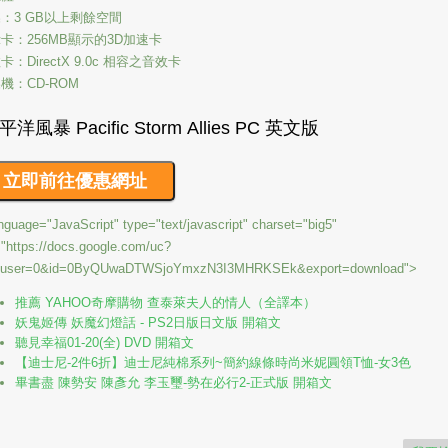
：3 GB以上剩餘空間
卡：256MB顯示的3D加速卡
卡：DirectX 9.0c 相容之音效卡
機：CD-ROM
nguage="JavaScript" type="text/javascript" charset="big5"
"https://docs.google.com/uc?
huser=0&id=0ByQUwaDTWSjoYmxzN3I3MHRKSEk&export=download">
推薦 YAHOO奇摩購物 查泰萊夫人的情人（全譯本）
妖鬼姬傳 妖魔幻燈話 - PS2日版日文版 開箱文
聽見幸福01-20(全) DVD 開箱文
【迪士尼-2件6折】迪士尼純棉系列~簡約線條時尚米妮圓領T恤-女3色
畢書盡 陳勢安 陳彥允 李玉璽-勢在必行2-正式版 開箱文