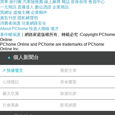
買車
旅行團
汽車險推薦
線上麻將
雜誌
星座命理
會員中心
*
一元簡訊
直播達人
數位憑證
企業簡訊
買網址
虛擬主機
企業郵件
*
廣告刊登
隱私權聲明
消費者保護
兒童網路安全
About PChome
投資人聯絡
徵才
著作權保護
｜網路家庭版權所有、轉載必究
‧Copyright PChome
Online
PChome Online and PChome are trademarks of PChome
Online Inc.
個人新聞台
快速發文
最新文章
心情雜記
美食饗宴
藝文欣賞
旅遊玩家
*
社會萬象
影視娛樂
*