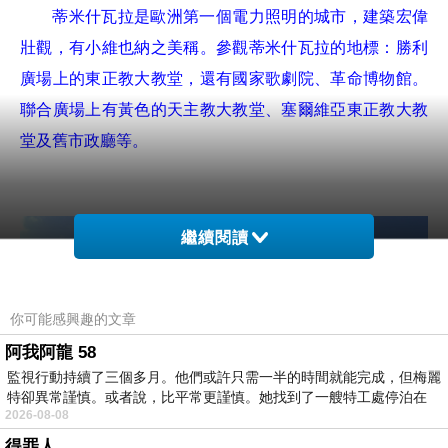
****
蒂米什瓦拉是歐洲第一個電力照明的城市，建築宏偉
壯觀，有小維也納之美稱。參觀蒂米什瓦拉的地標：勝利
廣場上的東正教大教堂，還有國家歌劇院、革命博物館。
聯合廣場上有黃色的天主教大教堂、塞爾維亞東正教大教
堂及舊市政廳等。
*
*
繼續閱讀
你可能感興趣的文章
阿我阿龍 58
監視行動持續了三個多月。他們或許只需一半的時間就能完成，但梅麗
特卻異常謹慎。或者說，比平常更謹慎。她找到了一艘特工處停泊在
2026-08-08
得罪人