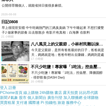
公開得罪幾個人，就能省掉日後很多麻煩。
2026-08-08
日記0808
*
早上很現世安穩 中午吃碗熱門的三媽臭臭鍋 下午午睡起來 不想打擾雙
*
子J 做家事的節奏 出去散散步 有影片有真相：白海豚 在飲料
21 小時前
八八風災上的父親節，小林村民難以抹滅的痛
今天是父親節，是所有爸爸最好的日子，爸爸就是
天，媽媽就是地；爸爸年輕出去賺錢，媽媽則是處
17 小時前
理家務，職業不分高低貴賤，只有人品才
不只少吃鹽！專家曝「1吃法」控血壓、降膽固醇 - 得舒飲食(DASH Diet)
不只少吃鹽！專家曝「1吃法」控血壓、降膽固醇
- 得舒飲食(DASH Diet)
20 小時前
https://www.facebook.com/dietitiansophia/
posts/157966
登入
註冊
PChome首頁
線上購物
24h購物
書店
露天拍賣
比比昂代購
新聞
/
氣象
股市
個人新聞台
廣告刊登
加入聯播網
全球購物
買賣租屋
支付連
國際連
Pi 拍錢包
旅遊
服務中心