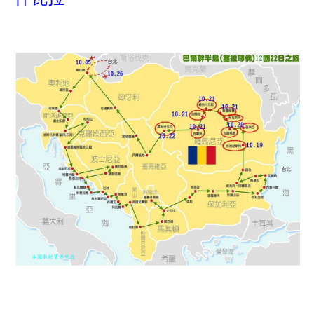
*
*
*
*