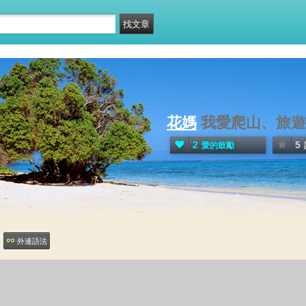
花媽
我愛爬山、旅遊
2
5
愛的鼓勵
外連語法