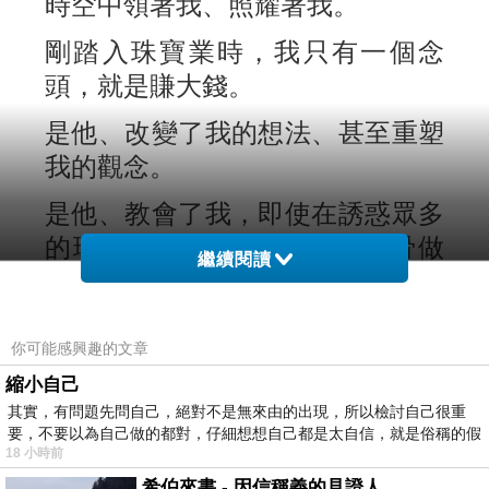
時空中領著我、照耀著我。
剛踏入珠寶業時，我只有一個念
頭，就是賺大錢。
是他、改變了我的想法、甚至重塑
我的觀念。
是他、教會了我，即使在誘惑眾多
的環境中，還能挺著錚錚鐵骨做
繼續閱讀
事。
是他、讓我了解了，賺錢
其實
可以
你可能感興趣的文章
很高尚，有些錢根本不屑賺。
縮小自己
是他、使我明白了，低頭不是處理
其實，有問題先問自己，絕對不是無來由的出現，所以檢討自己很重
要，不要以為自己做的都對，仔細想想自己都是太自信，就是俗稱的假
事情的唯一方法。
18 小時前
希伯來書 - 因信稱義的見證人