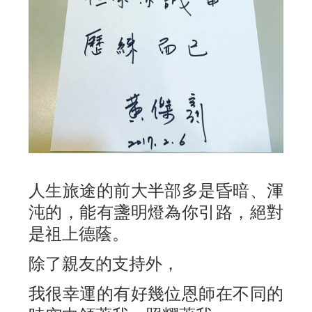
人生旅途的前大半部多是昏暗、渾
沌的，能有盞明燈為你引路，絕對
是祖上德蔭。
除了親友的支持外，
我很幸運的有好幾位恩師在不同的