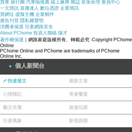
買車
旅行團
汽車險推薦
線上麻將
雜誌
星座命理
會員中心
舉例有梗；
一元簡訊
直播達人
數位憑證
企業簡訊
買網址
虛擬主機
企業郵件
但就是不愛跟學生討論顯微鏡下的
廣告刊登
隱私權聲明
一切。
消費者保護
兒童網路安全
About PChome
投資人聯絡
徵才
他都說：「看完這150顆後，我們
著作權保護
｜網路家庭版權所有、轉載必究
‧Copyright PChome
Online
再來討論吧。」
PChome Online and PChome are trademarks of PChome
Online Inc.
直到我畢業時，我好像也習慣了他
個人新聞台
的這種教法；
快速發文
最新文章
覺得，這是種研究所式的教學，從
做中領悟吧。
心情雜記
美食饗宴
剛開始當助教時，我很努力的解釋
藝文欣賞
旅遊玩家
一切給學生聽。
社會萬象
影視娛樂
但，我發現我也開始跟學生說：