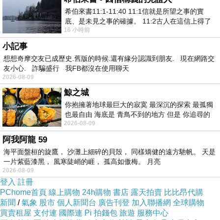
他是育我專業知識、塑我現在人格
希伯來書11:1-11:40 11:1信就是所望之事的實
及鋪我人生坦途的老師 
底、是未見之事的確據。 11:2古人在這信上得了
16 小時前
美好的證據。 11:3我們因着信、就知道
－
黃傑齊、花輪哥、我的師父。
小記事
想想奇摩交友已成歷史.舊版的時候.還有緣分認識到朋友. 現在網路交
友小心. 詐騙盛行 我FB都沒在使用聊天
2026-08-09
鯨之城
你抱擁著地球最巨大的寂寞 最深沉的探索 最孤獨
也最自由 海底是 青鳥不到的地方 但是 你追尋的
2026-08-09
幸福 可以比珍珠更
阿我阿龍 59
海平面盤桓的旋鷹， 沙灘上細碎的貝殼， 同樣矯健的遠方馳帆。 天是
一片紫藍漆黑， 風寒陡峭的崕， 孤高如傲梅。 月亮
2026-08-09
登入
註冊
PChome首頁
線上購物
24h購物
書店
露天拍賣
比比昂代購
新聞
/
氣象
股市
個人新聞台
廣告刊登
加入聯播網
全球購物
剛學珠寶時，覺得
所長
妙語如珠，
買賣租屋
支付連
國際連
Pi 拍錢包
旅遊
服務中心