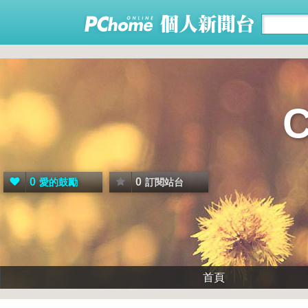
0
0
愛的鼓勵
訂閱站台
首頁