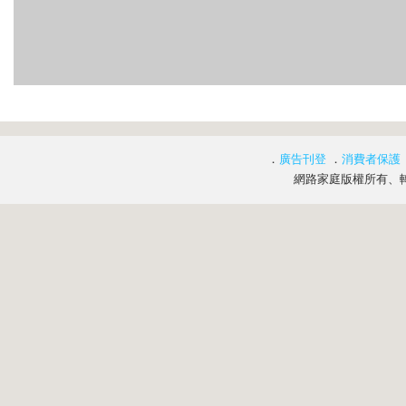
．
廣告刊登
．
消費者保護
網路家庭版權所有、轉載必究 