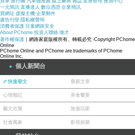
買車
旅行團
汽車險推薦
線上麻將
雜誌
星座命理
會員中心
一元簡訊
直播達人
數位憑證
企業簡訊
買網址
虛擬主機
企業郵件
廣告刊登
隱私權聲明
消費者保護
兒童網路安全
About PChome
投資人聯絡
徵才
著作權保護
｜網路家庭版權所有、轉載必究
‧Copyright PChome
Online
PChome Online and PChome are trademarks of PChome
🛍家樂福Carrefour
Online Inc.
個人新聞台
南歐可說是家樂福一枝獨秀的場域，不但能在各國小鎮內
看到Carrefour Express、Carrefour Contact（便利商店）
快速發文
最新文章
Carrefour City（小超市）與Carrefour Market（中等規模
心情雜記
美食饗宴
超市），如若是自駕的捧油，則能開車到較為郊區的地
方，前往你我都很熟悉的大型家樂福。（此圖為法國家樂
藝文欣賞
旅遊玩家
福～）
社會萬象
影視娛樂