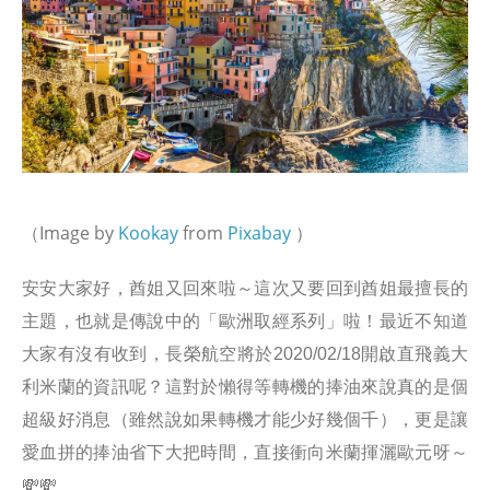
Image by
Kookay
from
Pixabay
（
）
安安大家好，酋姐又回來啦～這次又要回到酋姐最擅長的
主題，也就是傳說中的「歐洲取經系列」啦！最近不知道
大家有沒有收到，長榮航空將於2020/02/18開啟直飛義大
利米蘭的資訊呢？這對於懶得等轉機的捧油來說真的是個
超級好消息（雖然說如果轉機才能少好幾個千），更是讓
愛血拼的捧油省下大把時間，直接衝向米蘭揮灑歐元呀～
💸💸