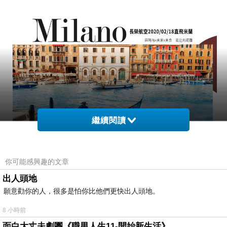
繼續閱讀
（Photo credit:
長榮航空
）
你可能感興趣的文章
無論是各式藝術美景讓你狂打卡、還是以面具節聞名的威
出人頭地
尼斯浪漫水都，甚至是一個個推坑推滿的Outlet與Shoppin
願意勸你的人，很多是怕你比他們更快出人頭地。
g Mall，都能讓你掉進歐洲古老世界的浪漫色彩。廢話不
8 小時前
多說，接著就讓酋姐帶你挑戰時尚x美景x美食最近的距
面白大丈夫劇團《職男人生11-開始新生活》