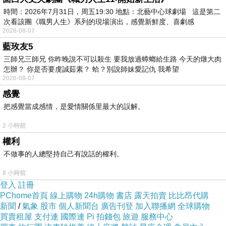
離！💪💪
時間：2026年7月31日，周五19:30 地點：北藝中心球劇場 這是第二
次看該團《職男人生》系列的現場演出，感覺新鮮度、喜劇感
🔥歐洲各國必買攻略
2026-08-07
藍玫友5
南歐必買懶人包點我點我
三師兄三師兄 你昨晚說不可以殺生 要我放過蟑螂給生路 今天的燉大肉
怎辦？ 你是否要虔誠茹素？ 蛤？別說師妹愛記仇 我希望
西班牙必買清單就在這
2026-08-07
英國最平價必買等你來撒錢
感覺
把感覺當成感情，是愛情關係里最大的誤解。
什麼都能買買買
2 小時前
權利
不做事的人總堅持自己有說話的權利。
8 小時前
登入
註冊
PChome首頁
線上購物
24h購物
書店
露天拍賣
比比昂代購
新聞
/
氣象
股市
個人新聞台
廣告刊登
加入聯播網
全球購物
買賣租屋
支付連
國際連
Pi 拍錢包
旅遊
服務中心