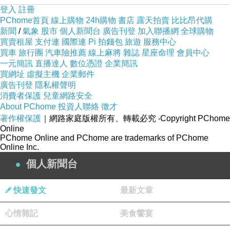
登入
註冊
PChome首頁
線上購物
24h購物
書店
露天拍賣
比比昂代購
新聞
/
氣象
股市
個人新聞台
廣告刊登
加入聯播網
全球購物
買賣租屋
支付連
國際連
Pi 拍錢包
旅遊
服務中心
買車
旅行團
汽車險推薦
線上麻將
雜誌
星座命理
會員中心
一元簡訊
直播達人
數位憑證
企業簡訊
買網址
虛擬主機
企業郵件
廣告刊登
隱私權聲明
消費者保護
兒童網路安全
About PChome
投資人聯絡
徵才
著作權保護
｜網路家庭版權所有、轉載必究
‧Copyright PChome
Online
PChome Online and PChome are trademarks of PChome
Online Inc.
個人新聞台
快速發文
最新文章
心情雜記
美食饗宴