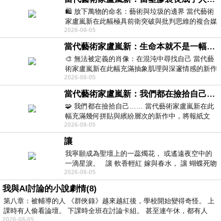
🛍️ 放下萬物的命名：藝術與垃圾的邊界 當代藝術
家盧嵐新在此幅極具前衛突破與批判思維的複合媒
2026-08-05
材新作中，直接將被大眾定義為廢棄物
當代藝術家盧嵐新：生命本就不是一幅能被定義的肖像，在混亂與交疊中拼湊完整的靈魂
🎨 無法被定義的肖像：在混沌中尋找自己 當代藝
術家盧嵐新在此幅充滿抽象肌理與深邃情感的新作
2026-08-05
中，以灰白為基底，交織著塗抹、刮擦與
當代藝術家盧嵐新：我們都在撿拾自己，將散落的情緒與碎片，拼回生命完整的輪廓
🧩 我們都在撿拾自己…… 當代藝術家盧嵐新在此
幅充滿幾何拼貼與繽紛層次的新作中，將報紙文
2026-08-05
字、彩色剪紙與明亮顏料層層
讓
我寧願成為聖壇上的一蕊燭花， 或遙遠夜空中的
一滴星淚。 讓 軟香輕紅 嫁與春水， 讓 蝴蝶死吻
2026-08-05
夏日最後一瓣玫瑰， 讓
我與AI討論的小說劇情(8)
第八章：被輔導的人 《群俠錄》越來越紅後，學校開始變得奇怪。 上
課時有人偷看論壇。 下課時全班在討論卡組。 甚至連午休，都有人
2026-08-05