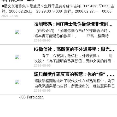
■潘文良著作集＞勵益品＞魚雁千里共今緣＞吉祥_037~038 ▽037_吉
祥。2006.02.26.日 23:29:33 ▽038_吉祥。2006.02.27.一 00:05:
2026-08-05
技能密碼：MIT博士教你從似懂非懂到穩定輸出，把專業變事業的職能升級攻略 /麥特．比恩(容錯)
［內容介紹］「如果你擔心自己的技能會過時，
這本書可能是你的救星！」 ──亞當．格蘭特
2026-08-05
（Adam Grant），《
IG徵信社，高顏值的不外遇美學：眼光太高也是一種防禦，為了證明我長得好看，我決定一輩子不外遇！
看了ＩＧ視頻，徵信社，外遇規律： 朋
友說：「為了證明自己高顏值，男帥女美的好看，
2026-08-05
且眼光高，我決定一輩子不外遇。」
諾貝爾獎作家莫言的智慧：你的“狠”，才是最好的自我保護
這段話精闢地道出了現代女性在成熟過程中，為了
自我保護與活出自我，所提煉出的一種智慧與鋒芒
2026-08-05
的平衡。 核心解讀與看法