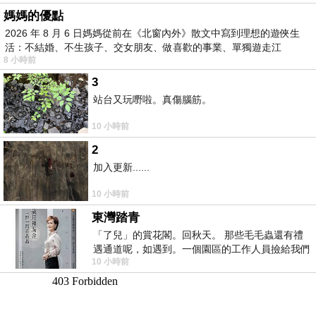
媽媽的優點
2026 年 8 月 6 日媽媽從前在《北窗內外》散文中寫到理想的遊俠生
活：不結婚、不生孩子、交女朋友、做喜歡的事業、單獨遊走江
8 小時前
湖⋯⋯，
3
站台又玩嘢啦。真傷腦筋。
10 小時前
2
加入更新......
10 小時前
東灣踏青
「了兒」的賞花閣。回秋天。 那些毛毛蟲還有禮
遇通道呢，如遇到。一個園區的工作人員撿給我們
10 小時前
細賞。