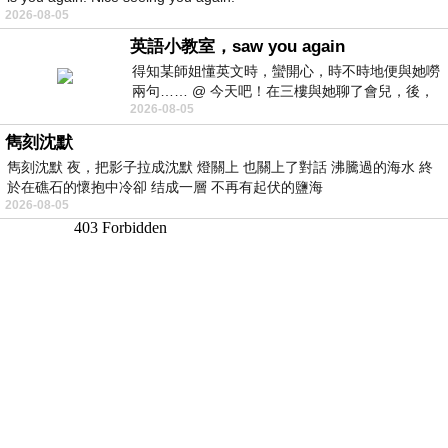
2026-08-05
英語小教室，saw you again
得知某師姐懂英文時，蠻開心，時不時地便與她嘮
兩句…… @ 今天吧！在三樓與她聊了會兒，後，
2026-08-05
下二樓居然又撞到她，於是
雋刻沈默
雋刻沈默 夜，把影子拉成沈默 燈關上 也關上了對話 沸騰過的海水 終
於在礁石的懷抱中冷卻 结成一層 不再有起伏的鹽海
2026-08-05