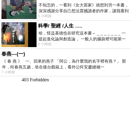
不知怎的，一看到《女大當家》就想到另一本書，
深深感謝分享自己想法震撼讀者的作家，讓我看到
5 小時前
不同樣貌的家庭！ 《女大
科學/ 聖經 /人生 .....
哈，怪盜基德也在研究這本書～ _ _ _ _ _ _ _ 一
提起進化論與創造論， 一般人的腦袋裡可能第一
6 小時前
時間就有「 進化論很科
春燕---(一)
《 春 燕 》 一、回來的燕子 「阿公，為什麼我的名字裡有燕？」 那
年，何春燕五歲，坐在後台戲箱上，看外公何安慶縫補一
7 小時前