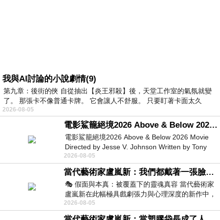
我與AI討論的小說劇情(9)
第九章：後街的俠 自從抽出【炎王邪殺】後，天堂工作室的氣氛就變
了。 那張卡不像普通卡牌。 它會讓人不舒服。 只要盯著卡面太久
2026-08-05
電影鯊籠絕境2026 Above & Below 2026 Movie
電影鯊籠絕境2026 Above & Below 2026 Movie
Directed by Jesse V. Johnson Written by Tony
2026-08-05
Giordano Starring Laura Maran
當代藝術家盧嵐新：我們都戴著一張臉，可真正的自己，總藏在那些被塗抹、被覆蓋的痕跡裡
🎭 假面與本真：被覆蓋下的靈魂真容 當代藝術家
盧嵐新在此幅極具戲劇張力與心理深度的新作中，
2026-08-05
運用質感豐富的紙材肌理、墨痕與大膽的
當代藝術家盧嵐新：當塑膠袋長成了人的模樣，我們的目光是否學會了放下偏見？