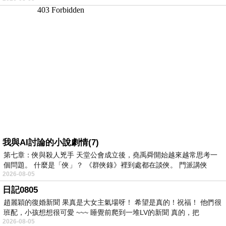
我與AI討論的小說劇情(7)
第七章：俠與殺人兇手 天堂公會成立後，堯禹舜開始越來越常思考一
個問題。 什麼是「俠」？ 《群俠錄》裡到處都在談俠。 門派講俠
2026-08-05
日記0805
趙麗穎的復婚新聞 果真是大女主氣場呀！ 希望是真的！祝福！ 他們很
班配，小孩想想很可愛 ~~~ 睡覺前爬到一堆LV的新聞 真的，把
2026-08-05