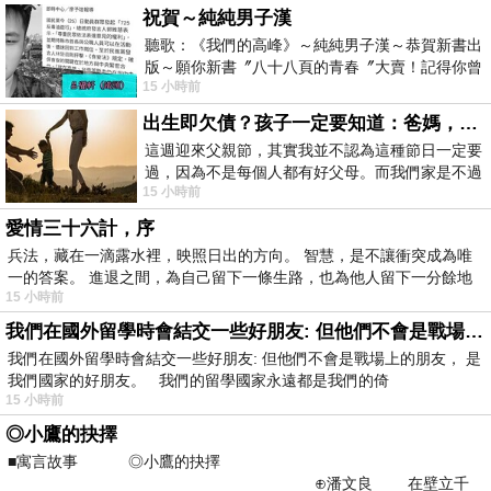
祝賀～純純男子漢
聽歌：《我們的高峰》～純純男子漢～恭賀新書出
版～願你新書〞八十八頁的青春〞大賣！記得你曾
15 小時前
經在我的版留言…「好讚的圖^^感覺大家
出生即欠債？孩子一定要知道：爸媽，其實我不欠你們
這週迎來父親節，其實我並不認為這種節日一定要
過，因為不是每個人都有好父母。而我們家是不過
15 小時前
節的，平時也沒什麼儀式感，生活趨近冷
愛情三十六計，序
兵法，藏在一滴露水裡，映照日出的方向。 智慧，是不讓衝突成為唯
一的答案。 進退之間，為自己留下一條生路，也為他人留下一分餘地
15 小時前
我們在國外留學時會結交一些好朋友: 但他們不會是戰場上的朋友
我們在國外留學時會結交一些好朋友: 但他們不會是戰場上的朋友， 是
我們國家的好朋友。 我們的留學國家永遠都是我們的倚
15 小時前
◎小鷹的抉擇
■寓言故事 ◎小鷹的抉擇
⊕潘文良 在壁立千