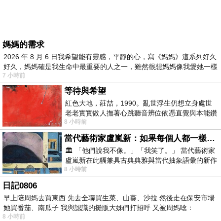
媽媽的需求
2026 年 8 月 6 日我希望能有靈感，平靜的心，寫《媽媽》這系列好久
好久，媽媽確是我生命中最重要的人之一，雖然很想媽媽像我愛她一樣
7 小時前
等待與希望
紅色大地，莊喆，1990。亂世浮生仍想立身處世
老老實實做人撫著心跳聽音辨位依憑直覺與本能鑽
8 小時前
向裂隙的亮處探索另一個心聲另一個共鳴的
當代藝術家盧嵐新：如果每個人都一樣，這世界該有多無聊？
🏛️ 「他們說我不像。」「我笑了。」 當代藝術家
盧嵐新在此幅兼具古典典雅與當代抽象語彙的新作
8 小時前
中，以沈靜的藍色空間為背景，描繪了
日記0806
早上陪周媽去買東西 先去全聯買生菜、山葵、沙拉 然後走在保安市場
她買番茄、南瓜子 我與認識的攤販大姊們打招呼 又被周媽唸：
8 小時前