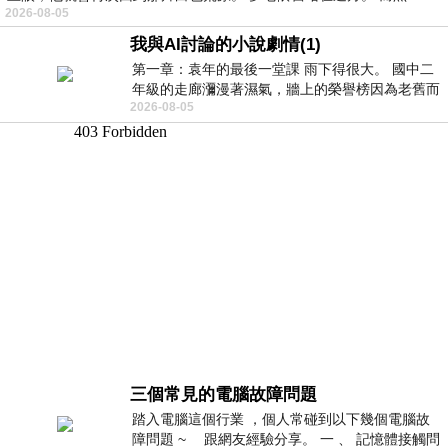
2026-08-05
我與AI討論的小說劇情(1)
第一章：袁年的最後一堂課 雨下得很大。 國中二
年級的走廊瀰漫著濕氣，牆上的榮譽榜因為老舊而
2026-08-05
微微捲起。 堯禹舜站在辦公室外，手
三個常見的電腦故障問題
踏入電腦這個行業 ，個人常碰到以下幾個電腦故
障問題 ~ 跟網友經驗分享。 一 、 記憶體接觸問