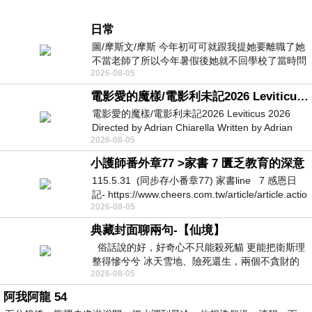
日常
圖/摩斯文/摩斯 今年初可可就跟我提她要離職了她
不當老師了所以今年暑假後她就不回學校了當時問
2026-08-05
她不是很喜歡幼幼班的小朋友嗎捨得不
電影愛的魔樣/電影利未記2026 Leviticus 2026
電影愛的魔樣/電影利未記2026 Leviticus 2026
Directed by Adrian Chiarella Written by Adrian
2026-08-05
Chiarella Starring Joe Bird
小護師番外章77 >家書 7 匱乏教育的深意
115.5.31 (同步存小番章77) 家書line 7 感恩日
記- https://www.cheers.com.tw/article/article.actio
2026-08-05
典藏封面聊兩句-【仙境】
俗話說的好，好奇心不只能殺死貓 更能把衛斯理
整得慘兮兮 冰天雪地、險死還生，兩個不貪財的
2026-08-05
人尋什麼寶？ 人家追尋愛情還
阿我阿龍 54