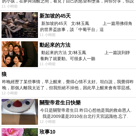
的小孩，在夢與清醒之間，看見了自己的慾望和墮落，與你分享，你説
11 小時前
新加坡的45天
新加坡的45天 文/林玉鳳 上一篇用佛得角
的世界盃故事，談「中葡平台」這
11 小時前
動起來的方法
動起來的方法 文/林玉鳳 上一篇說到靜
養夠了就要動。可很多人一聽
11 小時前
狼
昨晚經歷了某些事情，早上醒來，覺得心情不太好。坦白說，我覺得昨
晚，那個人離我太近了，但我拒絕不掉他，因此早上醒來會有罪惡感。
12 小時前
關聖帝君生日快樂
今日是關聖帝君生日.昨日心想他是我的救命恩人.
我是2009還是2010在台北行天宮認識他.忘了.
12 小時前
一個奇摩交友的網友學
玫事10