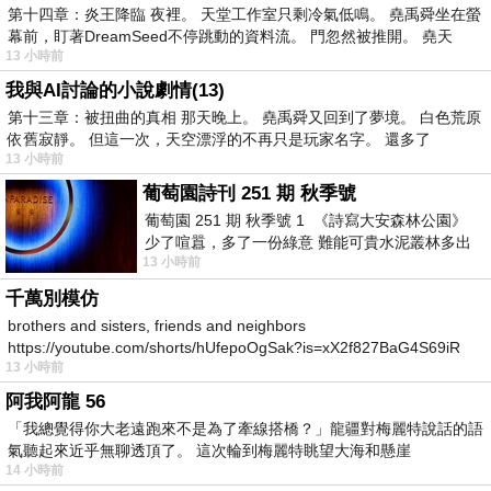
第十四章：炎王降臨 夜裡。 天堂工作室只剩冷氣低鳴。 堯禹舜坐在螢
幕前，盯著DreamSeed不停跳動的資料流。 門忽然被推開。 堯天
13 小時前
我與AI討論的小說劇情(13)
第十三章：被扭曲的真相 那天晚上。 堯禹舜又回到了夢境。 白色荒原
依舊寂靜。 但這一次，天空漂浮的不再只是玩家名字。 還多了
13 小時前
葡萄園詩刊 251 期 秋季號
葡萄園 251 期 秋季號 1 《詩寫大安森林公園》
少了喧囂，多了一份綠意 難能可貴水泥叢林多出
13 小時前
一
千萬別模仿
brothers and sisters, friends and neighbors
https://youtube.com/shorts/hUfepoOgSak?is=xX2f827BaG4S69iR
13 小時前
https
阿我阿龍 56
「我總覺得你大老遠跑來不是為了牽線搭橋？」龍疆對梅麗特說話的語
氣聽起來近乎無聊透頂了。 這次輪到梅麗特眺望大海和懸崖
14 小時前