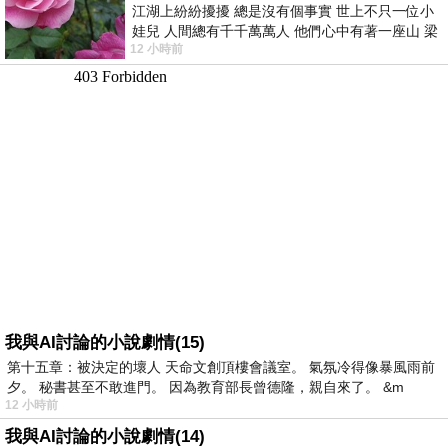
江湖上紛紛擾擾 總是沒有個事實 世上不只一位小
娃兒 人間總有千千萬萬人 他們心中有著一座山 梁
12 小時前
山佛山泰華衡恆嵩 一山之高
我與AI討論的小說劇情(15)
第十五章：被決定的壞人 天命文創頂樓會議室。 氣氛冷得像暴風雨前
夕。 秘書甚至不敢進門。 因為教育部長曾德隆，親自來了。 &m
12 小時前
我與AI討論的小說劇情(14)