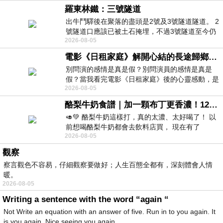
羅東林鐵：三號隧道
出牛鬥驛後在聚落的盡頭是2號及3號隧道隧道。 2
號隧道口應該已被土石掩埋，不過3號隧道至今仍
2026-08-05
存在。從台7丙牛鬥橋上往左岸上游方
電影《日租家庭》解開心結的長途歸鄉！能在電影院感受到地理的寬闊和人心的相鄰，真是太棒了！
別問演的感情是真是假？別問演員的感情是真是
假？當我看完電影《日租家庭》後的心靈感動，是
2026-08-05
真的。詮釋的情感觸動了人心，就是真情
酪梨牛奶食譜｜加一顆布丁更香濃！120秒完成飲料店級酪梨奶昔｜imami 旗艦豆漿機
🥑💚 酪梨牛奶這樣打，真的太濃、太好喝了！ 以
前想喝酪梨牛奶都會去飲料店買， 現在有了
2026-08-05
imami 健康煮藝｜旗艦破壁智慧養生豆漿機，
觀察
察言觀色不容易，仔細觀察要做好；人生百態全都有，深刻體會人情
暖。
2026-08-05
Writing a sentence with the word “again “
Not Write an equation with an answer of five. Run in to you again. It
is you again. Nice seeing you again.