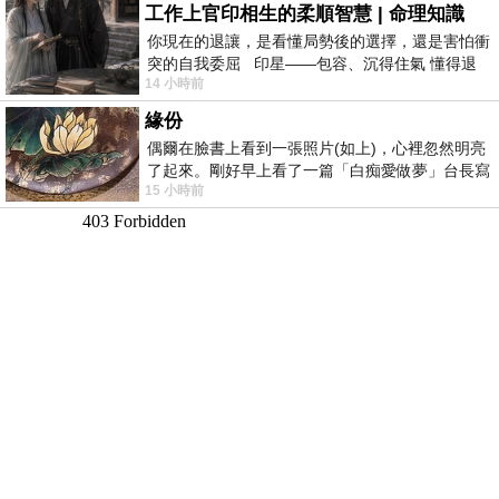
工作上官印相生的柔順智慧 | 命理知識
你現在的退讓，是看懂局勢後的選擇，還是害怕衝
突的自我委屈 印星——包容、沉得住氣 懂得退
14 小時前
一步觀察，不會
緣份
偶爾在臉書上看到一張照片(如上)，心裡忽然明亮
了起來。剛好早上看了一篇「白痴愛做夢」台長寫
15 小時前
的貼文，在回顧年輕時瘋狂愛上