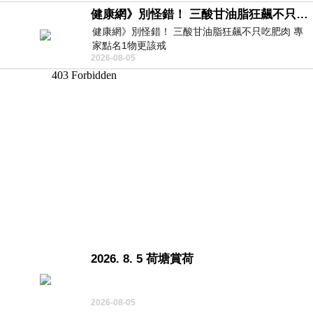
健康網》別怪錯！ 三酸甘油脂狂飆不只吃肥肉 專家點名1物更該戒
健康網》別怪錯！ 三酸甘油脂狂飆不只吃肥肉 專
家點名1物更該戒
2026-08-05
https://health.ltn.com.tw/article/breakingnews/55
2026. 8. 5 荷塘賞荷
2026-08-05