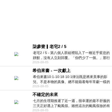
柒參壹▎老宅2 / 5
老宅2 / 5 - 第八個人群組裡陷入了一種近乎窒息的
靜默，沒有人立刻回覆。「你們少了一個。」那行
2026-08-05
字像一顆冰冷的鐵釘，硬生生刺進螢
希伯來書 - 一次獻上
希伯來書10:1-10:18 10:1律法既是將來美事的影
兒、不是本物的真像、總不能藉着每年常獻一樣的
2026-08-05
祭物、叫那近前來的人得以完全。 10
不確定的未來
七月的生理期推遲了近一週，很幸運的最不舒服的
三天正好遇上了颱風假。雖然這次的颱風假放的有
2026-08-05
點虛，因為風雨不大，但這也是最想要的