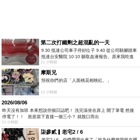
第二次打鐵劑之超混亂的一天
9:30 抵達公司車子停好位子 9:40 從公司騎腳踏車
抵達台安醫院 10:10 聽取血液報告。原來我吃進
21 小時前
去的 B12 彌可保並非沒有吸收而是超
摩斯兄
預祝你們的店「人面桃花相映紅。」
22 小時前
2026/08/06
昨天沒有加班 本來想說些個日誌吧！ 洗完澡坐在床上 開了筆電 然後
停電了！！ 崽崽當下直接一個三小？ 就脫口而出
23 小時前
柒參貳▎老宅2 / 6
老宅2 / 6 - 你們帶我出來了「妳為什麼把我留在裡