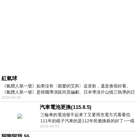
紅氣球
《氣體人第一號》如果沒有〈親愛的艾莉〉這首歌，還是會很好看。
《氣體人第一號》是韓國導演延尚昊編劇、日本導演片山慎三執導的日
2026-08-05
汽車電池更換(115.8.5)
三輪車的電池發不起來了又要用充電方式看看也
111年的樣子汽車的是112年乾脆換新的好了~一樣
2026-08-05
在阿炮電池買的漲了一百多塊吧
阿龍阿我 55