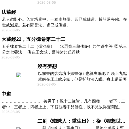
2026-08-05
題 : 記憶體即
法華經
若人散亂心。入於塔廟中。一稱南無佛。皆已成佛道。於諸過去佛。在
世或滅度。若有聞是法。皆已成佛道。
2026-08-05
大藏經22，五分律卷第二十二
五分律卷第二十二（彌沙塞） 宋罽賓三藏佛陀什共竺道生等 譯 第三
分之七藥法 佛在王舍城，爾時諸比丘得秋
2026-08-05
沒有夢想
以前畫的烘焙坊小妹畫像↑ 也算失眠吧？ 晚上九點
就躺在床上吹冷氣，但是卻無法入眠。身上還留著
2026-08-05
四點多跑的六公里的疲
中道
。。。。。。。。。。 善男子！觀十二緣智，凡有四種： 一者下，二
者中，三者上，四者上上。下智觀者不見佛性，以不見故得聲聞道。
2026-08-05
二刷《蜘蛛人：重生日》：從《狸想世界》到《怪奇物語》
二刷《蜘蛛人：重生日》。.一，最終北美週末票