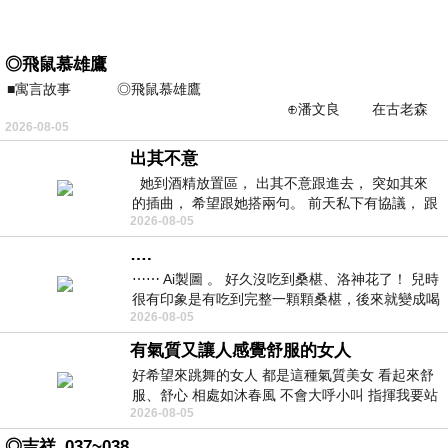
◎飛鼠慕雄鷹
■寓言故事 ◎飛鼠慕雄鷹
⊕潘文良 在古老森
2026-08-05
林的底層，住著一隻小飛鼠
出其不意
她到酒精放置區， 出其不意跟進去， 突如其來
的插曲， 希望跟她搭兩句。 前天私下有協議， 跟
2026-08-05
著阿弟丟拉基
….
⋯⋯ Ai製圖 。 好久沒吃到桑椹、洛神花了！ 兒時
很有印象是有吃到完整一顆顆桑椹，後來就變成喝
2026-08-05
桑椹汁。 現在是連喝都沒喝
有氣質又讓人感覺舒服的女人
好希望來跳舞的女人 都是這種氣質美女 看起來舒
服、舒心 相處如沐春風 不會大呼小叫 指揮我要站
2026-08-05
哪個位子 妳老幾？？
◎吉祥_037~038