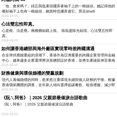
「他…會來嗎？」緋忘我低著頭擺弄著袖子上的一根線頭。她記得他的
襯衫袖子上也有一根線頭，她當時也擺弄過它。而且&helli
2026-08-05
心法雙忘性即真。
心是根。法是塵。兩種猶如鏡上痕。 痕垢盡除光始現。心法雙忘性即
真。
2026-08-05
如何讓香港總部與海外廠區實現零時差跨國溝通
在全球供應鏈重組的浪潮下，香港作為亞洲重要的跨國企業管理與金融
中心，越來越多企業選擇將決策總部設於香港，並將生產線延伸至東南
2026-08-05
財務健康與環保婚禮的雙贏規劃
現代人籌備婚禮的同時，愈來愈注重環境永續與個人財務的平衡。根據
香港環保團體的調查，近年新人傾向選擇低碳餐飲、租借禮服、減少即
2026-08-05
《阮ㄟ阿爸》｜2026 父親節最催淚台語歌曲
《阮ㄟ阿爸》｜2026 父親節最催淚台語歌曲
2026-08-05