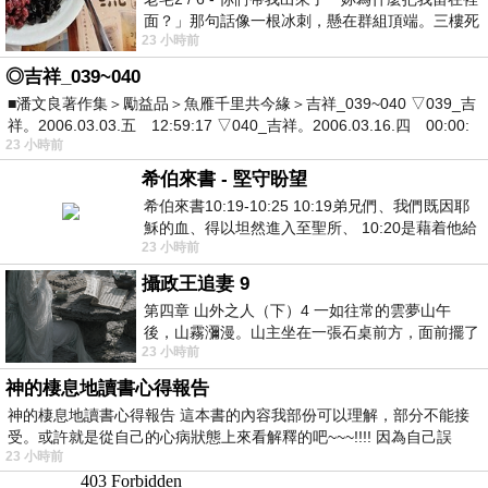
面？」那句話像一根冰刺，懸在群組頂端。三樓死
23 小時前
死盯著照片裡的人。那個人確實站在
◎吉祥_039~040
■潘文良著作集＞勵益品＞魚雁千里共今緣＞吉祥_039~040 ▽039_吉
祥。2006.03.03.五 12:59:17 ▽040_吉祥。2006.03.16.四 00:00:
23 小時前
希伯來書 - 堅守盼望
希伯來書10:19-10:25 10:19弟兄們、我們既因耶
穌的血、得以坦然進入至聖所、 10:20是藉着他給
23 小時前
我們開了一條又新又活的路從幔子經過
攝政王追妻 9
第四章 山外之人（下）4 一如往常的雲夢山午
後，山霧瀰漫。山主坐在一張石桌前方，面前擺了
23 小時前
一盤未下完的棋盤，還有一壺茶與兩只冒
神的棲息地讀書心得報告
神的棲息地讀書心得報告 這本書的內容我部份可以理解，部分不能接
受。或許就是從自己的心病狀態上來看解釋的吧~~~!!!! 因為自己誤
23 小時前