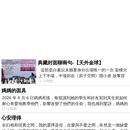
典藏封面聊兩句-【天外金球】
這部是白素以未婚妻身分出場唯一的一次 架構分
上下半場，中場則在《原子空間》開小差 故事背
11 小時前
景影射西藏境外流亡 地下組織
媽媽的面具
2026 年 8 月 6 日媽媽死後，每當讀到她的學生和好友寫到其生前如何
耐心有愛地教導他們，影響改變了他們的生命，我也感到驚訝，媽媽的
11 小時前
心安理得
在幻相和現實之間，我的選擇是你，在愛與不愛之間，依然是一個缺愛