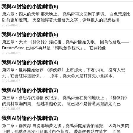
我與AI討論的小說劇情(6)
第六章：四人的天堂 那天晚上。 堯禹舜再次回到了夢境。 白色荒原比
以前更加遼闊。 天空漂浮著大量發光文字，像無數人的思想被掛
2026-08-05
我與AI討論的小說劇情(5)
第五章：天堂 《群俠錄》爆紅後，堯禹舜開始失眠。 因為他發現——
DreamSeed 已經不再只是「輔助創作程式」。 它開始像
2026-08-05
我與AI討論的小說劇情(4)
第四章：世界開始做夢 《群俠錄》上市那天，下著小雨。 沒有人想
到，它會紅得這麼快。 — 原本，堯天命只是打算先小量試水。
2026-08-05
我與AI討論的小說劇情(3)
第三章：會思考的遺物 夜很深。 堯禹舜坐在房間地板上，《群俠錄》
的資料散滿四周。 他越看越心驚。 這已經不是普通桌遊設定而已
2026-08-05
我與AI討論的小說劇情(2)
第二章：群俠錄 自從那場夢之後，堯禹舜開始害怕睡覺。 因為只要閉
上眼，他就會再次回到那片白色荒原。 夢老依舊站在遠方。 而黑