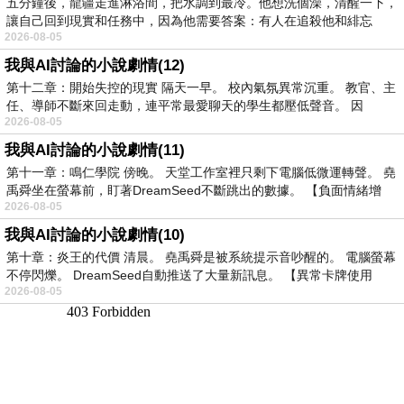
五分鐘後，龍疆走進淋浴間，把水調到最冷。他想洗個澡，清醒一下，
讓自己回到現實和任務中，因為他需要答案：有人在追殺他和緋忘
2026-08-05
我與AI討論的小說劇情(12)
第十二章：開始失控的現實 隔天一早。 校內氣氛異常沉重。 教官、主
任、導師不斷來回走動，連平常最愛聊天的學生都壓低聲音。 因
2026-08-05
我與AI討論的小說劇情(11)
第十一章：鳴仁學院 傍晚。 天堂工作室裡只剩下電腦低微運轉聲。 堯
禹舜坐在螢幕前，盯著DreamSeed不斷跳出的數據。 【負面情緒增
2026-08-05
我與AI討論的小說劇情(10)
第十章：炎王的代價 清晨。 堯禹舜是被系統提示音吵醒的。 電腦螢幕
不停閃爍。 DreamSeed自動推送了大量新訊息。 【異常卡牌使用
2026-08-05