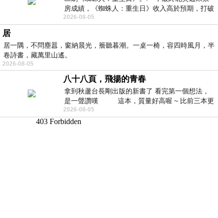
房成績，《蜘蛛人：重生日》收入高於預期，打破
2026-08-05
《復仇者聯盟：終局之戰》記錄，成為
居
居一隅，不問塵囂，窗納晨光，簷聽暮潮。一桌一椅，容四時風月，半
卷詩書，藏萬里山遙。
2026-08-05
八十八頁，飛揚的青春
拿到秋蘆台長剛出版的新書了 看完第一個想法，
是一聲讚嘆 這本，質量好高喔 ~ 比前三本更
2026-08-05
勝一