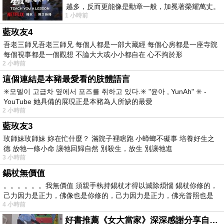
越多，反而更能像是勳章一般，加冕著榮耀萬丈。
1 小時前
習慣一如縱容，成了再難輕輕放下的罪證
藍玫友4
吾老三師兄吾老三師兄 每個人都是一部大藏經 每個心房都是一座寺院
每個視事都是一個觀想 不論大大或小小都自在 心不拘於形
2 小時前
這個連結是本豬最愛看的肢體語言
✳️모델이 고급차 옆에서 포즈를 취하고 있다.✳️ "윤아 , YunAh" ✳️ -
YouTube 她具備的展現正是本豬為人所缺的最愛
2 小時前
藍玫友3
玫師妹玫師妹 妳在忙什麼？ 滿院子裡瞎跑 小蟑螂不礙事 培養好生之
德 放牠一條小命 讓牠回歸自然 別殺生，放生 別讓牠進
3 小時前
錫杖無價值
。。。。。。我無價值 須親手執持錫杖才得以滅除煩惱 錫杖你修的，
己力因力是正力，佛像也是你修的，己力因力是正力，佛光普照也是
4 小時前
好書推薦《女大當家》深深感謝分享自己想法震撼讀者的作家，讓我看到不同樣貌的家庭！