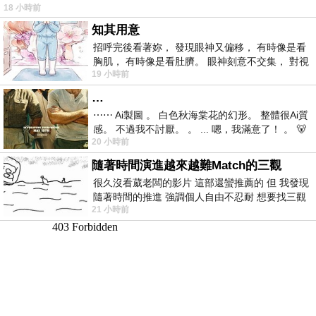
18 小時前
仞的懸崖上，有一座遮天蔽
知其用意
招呼完後看著妳， 發現眼神又偏移， 有時像是看
胸肌， 有時像是看肚臍。 眼神刻意不交集， 對視
19 小時前
視線不對齊， 讓我很難不
…
⋯⋯ Ai製圖 。 白色秋海棠花的幻形。 整體很Ai質
感。 不過我不討厭。 。 ... 嗯，我滿意了！ 。 🐻
20 小時前
昨中
隨著時間演進越來越難Match的三觀
很久沒看葳老闆的影片 這部還蠻推薦的 但 我發現
隨著時間的推進 強調個人自由不忍耐 想要找三觀
21 小時前
接近的不要說對象 連朋友都超