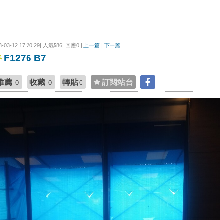
3-03-12 17:20:29| 人氣586| 回應0 |
上一篇
|
下一篇
F1276 B7
推薦
收藏
轉貼
訂閱站台
0
0
0