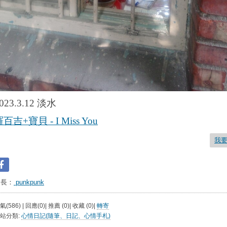
023.3.12 淡水
百吉+寶貝 - I Miss You
我
台長：
punkpunk
氣(586) | 回應(0)| 推薦 (
0
)| 收藏 (
0
)|
轉寄
站分類:
心情日記(隨筆、日記、心情手札)