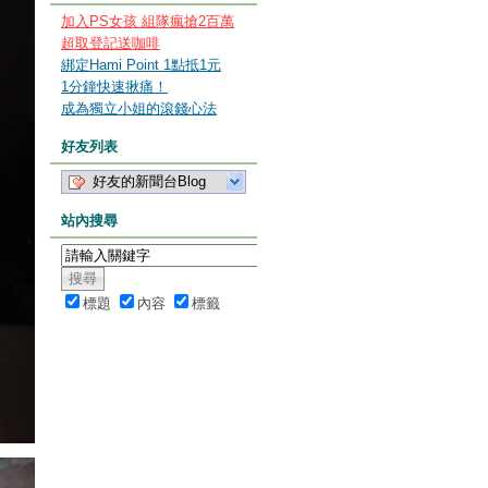
加入PS女孩 組隊瘋搶2百萬
超取登記送咖啡
綁定Hami Point 1點抵1元
1分鐘快速揪痛！
成為獨立小姐的滾錢心法
好友列表
好友的新聞台Blog
站內搜尋
標題
內容
標籤