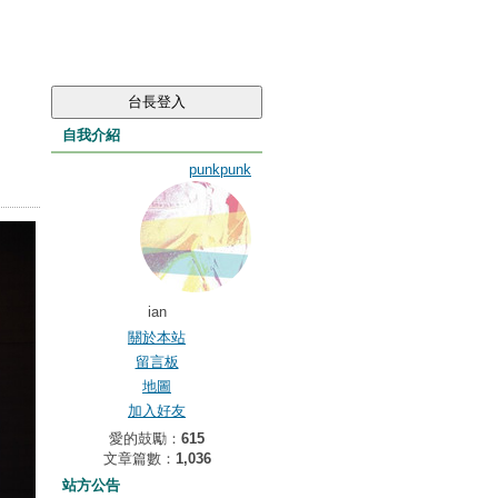
自我介紹
punkpunk
ian
關於本站
留言板
地圖
加入好友
愛的鼓勵：
615
文章篇數：
1,036
站方公告