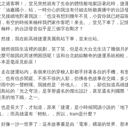
代之過客啊！」堂兄突然就有了生命的體悟般地絮語著此時，捷
了「油廠國小」站，一時分心的我沒有仔細去聆聽廣播中的台語
堂兄接續地對著我說：「也沒有想到幾年不見，小賀你就已經茲
啊，有空的時候來楠梓我們家作客吧！來去。」堂兄下車了，記
「楠梓」的台語發音似乎是三個字在剛才？
然後，我在鉅高雄捷運美麗島站下車，並未出站。
雖然很陌生這裡的規劃，笑了笑，但是在大台北生活了幾個月
怎麼可能因此而迷惘困惑呢！這和台北錯綜離奇的捷運系統相較
多本是毫巫見鉅巫！
走在捷運站內，各個來往的穿梭人影都手持著各自的手機，有
忙、也有信步閒庭、不疾不徐的人影，彷彿各色故事在交織，多
煙雨中的一聲輕嘆。我雖然是「外地人」（笑），卻也知道高雄
麗島站的「光之穹頂」是享譽盛名的傑出設計，甚至還名列國際
最美的地下鐵」之一。
也是長大了，才知道，原來「捷運」是小時候閱讀小說的「地
鐵」；而高雄還有「輕軌」，所以，
是什麼？
tram
好像一沙一世界了：這本故事書是由「電車」構築的世界、那