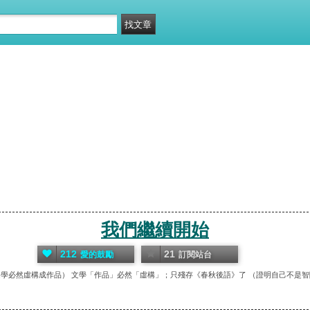
我們繼續開始
212
21
愛的鼓勵
訂閱站台
文學必然虛構成作品） 文學「作品」必然「虛構」；只殘存《春秋後語》了 （證明自己不是智