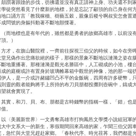
顛躓著踉蹌的步伐，彷彿還並沒有真正請神上身、功夫還不到
童
學徒突然看見了什麼新的地標，於是忘記了
顢頇
的自己身在何
喃地口誦方言「教我
稼穡
、樹藝五穀，親像后稷兮啊叔安怎會置
不成問號的身軀抖動著不斷地顫慄著。
（而地標也是有年代的，雖然都是勇者的故鄉高雄市，以前沒
穹頂。）
方才，在旗山醫院裡，一齊前往探視三伯父的時候，如今在旁
大堂兄偽作出悲痛欲絕的樣子，那樣的景象不斷地以漣漪之姿在
不斷地重播著。那種漣漪是觀光名勝區中，人工砌成的小池，樓
而成的庭榭或許有置身於玻璃帷幕箱中觀世的神像，池的那一端
謂伊人，是一介或許赭鏽凹凸不平的金飯碗，四周有許多硬幣，
誠則靈的觀者能夠將手上所持的布刀貝朋都投擲到壺碗中，鑄成
願望就會實現了。
其實，和刀、貝、布、朋都是古時錢幣的指稱一樣，「錯」也
幣值。
以〈美麗新世界〉一文勇奪高雄市打狗鳳邑文學獎小說組冠軍
成大中文系大一的新生，寒假期間回來高雄的家，乍聞三伯父因
院，急忙與大堂兄趕赴家鄉。「春秋代序、時光荏苒，我們都是