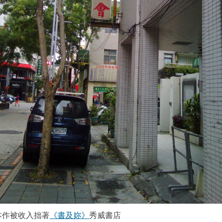
本作被收入拙著
《書及妳》
秀威書店