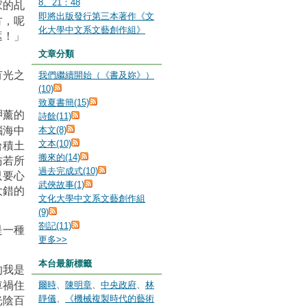
家的
乩
8、21：48
即將出版發行第三本著作《文
方，呢
化大學中文系文藝創作組》
遮！」
文章分類
有光之
我們繼續開始（《書及妳》）
(10)
致夏書簡(15)
呷薰的
詩餘(11)
腦海中
本文(8)
台積土
文本(10)
搬來的(14)
彷若所
過去完成式(10)
只要心
武俠故事(1)
大錯的
文化大學中文系文藝創作組
(9)
劄記(11)
是一種
更多
>>
本台最新標籤
的我是
車禍住
爾時
、
陳明章
、
中央政府
、
林
光陰百
靜儀
、
《機械複製時代的藝術