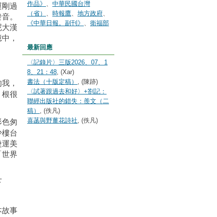
作品》
、
中華民國台灣
運剛過
（省）
、
時報鷹
、
地方政府
、
發音。
《中華日報。副刊》
、
衛福部
呢大漢
憶中，
最新回應
〈記錄片〉三版2026、07、1
8、21：48
, (Xar)
的我，
書法（十版定稿）
, (陳跡)
〈試著跟過去和好〉+劄記：
，根很
聯經出版社的錯失：羨文（二
稿）
, (佚凡)
形色匆
喜菡與野薑花詩社
, (佚凡)
少樓台
捷運美
「世界
下
本故事