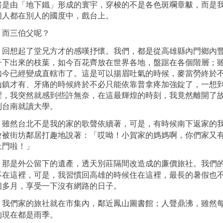
書是由「地下鐵」形成的寰宇，穿梭的不是各色斑斕章黻，而是
個人都在別人的國度中，戲台上。
而三伯父呢？
回想起了堂兄方才的感嘆抒懷。我們，都是從高雄縣內門鄉內
子下出來的枝葉，如今百花齊放在世界各地，盤踞在各個階層；
如今已經變成直轄市了。這是可以揚眉吐氣的時候，麥當勞終於
山鎮才有、牙痛的時候終於不必只能依靠普拿疼加強錠了，一想
裡，我突然就感到些許無奈，在這最輝煌的時刻，我竟然離開了
到台南就讀大學。
雖然台北不是我的家的歌聲依續著，可是，有時候南下返家的
會被街坊鄰居打趣地說著：「哎呦！小賀家的媽媽啊，你們家又
上門啦！」
那是外公留下的遺產，透天別莊隔間改造成的廉價旅社。我們
不在這裡，可是，我習慣回高雄的時候住在這裡，最長的暑假也
個多月，享受一下沒有網路的日子。
我們家的旅社就在市集內，鄰近鳳山圖書館；人聲鼎沸，雖然
的現在都是雨季。