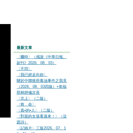
最新文章
〈爾時〉（感謝《中華日報。
副刊》2026、08、03）
〈不同〉
〈我已經走向妳〉
關於中聯致癌毒油事件之我見
（2026、08、03四版）+衛福
部林靜儀次長
〈北上〉（二版）
〈救．命〉
〈真•的•人〉（二版）
〈對面的女孩看過來！〉（盜
題詩）
〈記錄片〉三版2026、07、1