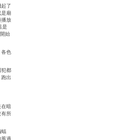
濺起了
或是廟
檯播放
這是
開始
，各色
囚犯都
，跑出
是在暗
沒有所
蝙蝠
颱風過