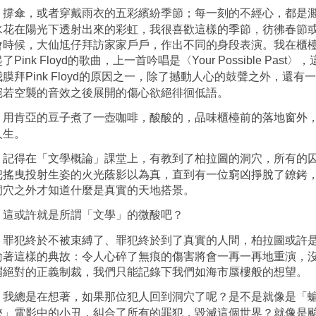
撐傘，或者穿戴雨衣的五彩繽紛季節；每一刻的不經心，都是
水花在陽光下透射出來的彩虹，我很喜歡這樣的季節，彷彿春節
會時候，大仙尪仔拜訪家家戶戶，作出不同的身段表演。我在櫃
起了
的歌曲，上一首吟唱是〈
〉，
Pink Floyd
Your Possible Past
我膜拜
的原因之一，除了撼動人心的鼓聲之外，還有一
Pink Floyd
宛若空襲的音效之後展開的傷心欲絕徘徊低語。
用肯亞的豆子煮了一壺咖啡，酸酸的，品味櫃檯前的落地窗外
人生。
記得在「文學概論」課堂上，有教到了柏拉圖的洞穴，所有的
把搖曳投射生姿的火光蔭影以為真，直到有一位窮凶掙脫了鐐銬
洞穴之外才知道什麼是真實的天地搭景。
這或許就是所謂「文學」的微酸吧？
罪犯終於不被束縛了、罪犯終於到了真實的人間，柏拉圖或許
喻著這樣的典故：令人心碎了無痕的傷害將會一再一再地重演，
謂絕對的正義制裁，我們只能記錄下我們如海市蜃樓般的想望。
我總是在想著，如果那位犯人回到洞穴了呢？是不是就像是「
俠」電影中的小丑，糾合了所有的罪犯，毀滅這個世界？就像是