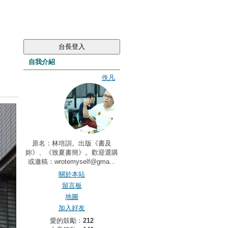
自我介紹
佚凡
原名：林培訓。出版《書及
妳》、《致夏書簡》。歡迎選購
或邀稿：wrotemyself@gma...
關於本站
留言板
地圖
加入好友
愛的鼓勵：
212