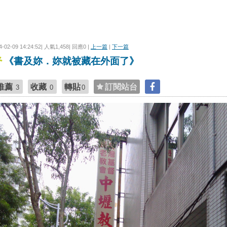
4-02-09 14:24:52| 人氣1,458| 回應0 |
上一篇
|
下一篇
《書及妳．妳就被藏在外面了》
推薦
收藏
轉貼
訂閱站台
3
0
0