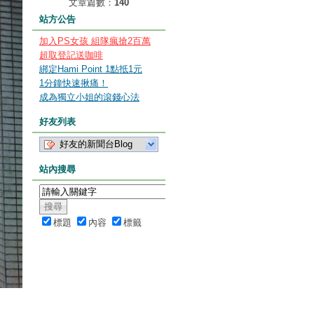
文章篇數：
140
站方公告
加入PS女孩 組隊瘋搶2百萬
超取登記送咖啡
綁定Hami Point 1點抵1元
1分鐘快速揪痛！
成為獨立小姐的滾錢心法
好友列表
好友的新聞台Blog
站內搜尋
標題
內容
標籤