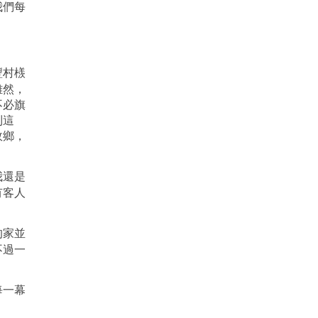
我們每
豐村檨
雖然，
不必旗
到這
故鄉，
我還是
有客人
的家並
不過一
每一幕