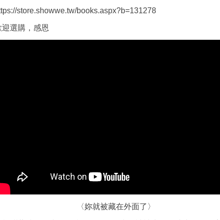
ttps://store.showwe.tw/books.aspx?b=131278
歡迎選購，感恩
〈妳就被藏在外面了〉