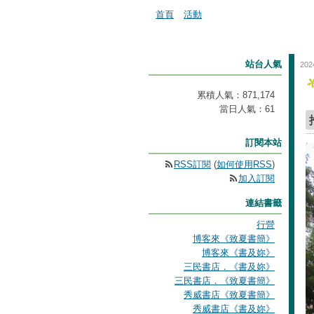
首頁
活動
站台人氣
202
累積人氣：
871,174
當日人氣：
61
訂閱本站
RSS訂閱
(
如何使用RSS
)
加入訂閱
連結書籤
行營
博客來《致夏書簡》
博客來《書及妳》
三民書店．《書及妳》
三民書店．《致夏書簡》
秀威書店《致夏書簡》
秀威書店《書及妳》