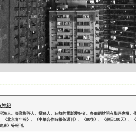
火神紀
澄海人。專業影評人、撰稿人。狂熱的電影愛好者。多個網站開有影評專欄。
、《北京青年報》、《中華合作時報茶週刊》、《80後》、《假日100天》、
健康》等報刊。