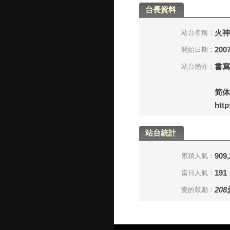
台長資料
火神
站台名稱：
2007
開始日期：
書寫
站台簡介：
简体
http
站台統計
909,
累積人氣：
191
當日人氣：
208
愛的鼓勵：