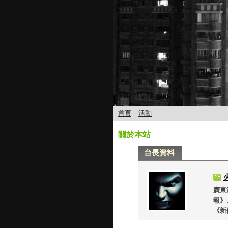
首頁
活動
關於本站
台長資料
廣東
報》
《新