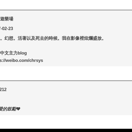
遊樂場
-02-23
。幻想。活著以及死去的時候。我在影像裡炫爛盛放。
中文主力blog
s://weibo.com/chrsys
212
愛的鼓勵