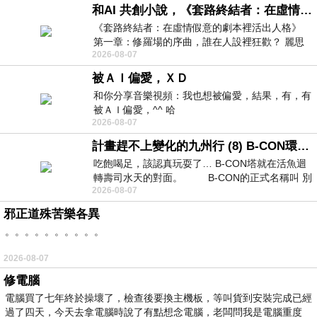
和AI 共創小說，《套路終結者：在虛情假意的劇本裡活出人格》
《套路終結者：在虛情假意的劇本裡活出人格》
第一章：修羅場的序曲，誰在人設裡狂歡？ 麗思
2026-08-07
卡爾頓酒店的總統套房內，燈光昏
被ＡＩ偏愛，ＸＤ
和你分享音樂視頻：我也想被偏愛，結果，有，有
被ＡＩ偏愛，^^ 哈
2026-08-07
計畫趕不上變化的九州行 (8) B-CON環球塔
吃飽喝足，該認真玩耍了… B-CON塔就在活魚迴
轉壽司水天的對面。 B-CON的正式名稱叫 別
2026-08-07
邪正道殊苦樂各異
。。。。。。。。。。
2026-08-07
修電腦
電腦買了七年終於操壞了，檢查後要換主機板，等叫貨到安裝完成已經
過了四天，今天去拿電腦時說了有點想念電腦，老闆問我是電腦重度