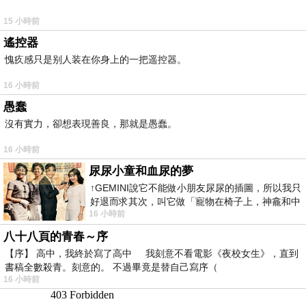
15 小時前
遙控器
愧疚感只是别人装在你身上的一把遥控器。
16 小時前
愚蠢
沒有實力，卻想表現善良，那就是愚蠢。
16 小時前
尿尿小童和血尿的夢
↑GEMINI說它不能做小朋友尿尿的插圖，所以我只
好退而求其次，叫它做「寵物在椅子上，神龕和中
16 小時前
年人臉孔」的畫了。 六月底
八十八頁的青春～序
【序】 高中，我終於寫了高中 我刻意不看電影《夜校女生》，直到
書稿全數殺青。刻意的。 不過畢竟是替自己寫序（
16 小時前