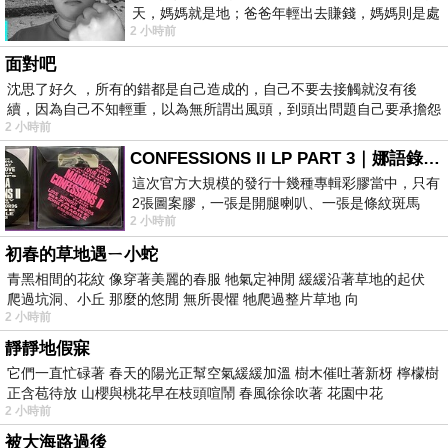
天，媽媽就是地；爸爸年輕出去賺錢，媽媽則是處
2 小時前
理家務，職業不分高低貴賤，只有人品才
面對吧
沈思了好久 ，所有的錯都是自己造成的，自己不要去接觸就沒有後
續，因為自己不知輕重，以為無所謂出風頭，到頭出問題自己要承擔怨
2 小時前
不
CONFESSIONS II LP PART 3｜娜語錄II LP PART 3
這次官方大規模的發行十幾種專輯彩膠當中，只有
2張圖案膠，一張是開腿喇叭、一張是條紋斑馬
2 小時前
版；目前官網上只剩澳洲商店AU STORE
初春的草地遇ㄧ小蛇
青黑相間的花紋 像穿著美麗的春服 牠氣定神閒 緩緩沿著草地的起伏
爬過坑洞、小丘 那麼的悠閒 無所畏懼 牠爬過整片草地 向
2 小時前
靜靜地假寐
它們一直忙碌著 春天的陽光正幫空氣緩緩加溫 樹木催吐著新枒 檸檬樹
正含苞待放 山櫻與桃花早在枝頭喧鬧 春風徐徐吹著 花園中花
2 小時前
被大海路過後