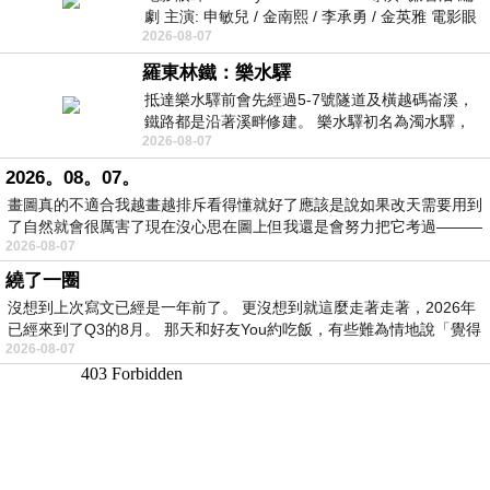
劇 主演: 申敏兒 / 金南熙 / 李承勇 / 金英雅 電影眼
2026-08-07
眸2026描述攝影師徐珍因遺
羅東林鐵：樂水驛
抵達樂水驛前會先經過5-7號隧道及橫越碼崙溪，
鐵路都是沿著溪畔修建。 樂水驛初名為濁水驛，
2026-08-07
但因與臺鐵集集線車站同名，於1953
2026。08。07。
畫圖真的不適合我越畫越排斥看得懂就好了應該是說如果改天需要用到
了自然就會很厲害了現在沒心思在圖上但我還是會努力把它考過———
2026-08-07
繞了一圈
沒想到上次寫文已經是一年前了。 更沒想到就這麼走著走著，2026年
已經來到了Q3的8月。 那天和好友You約吃飯，有些難為情地說「覺得
2026-08-07