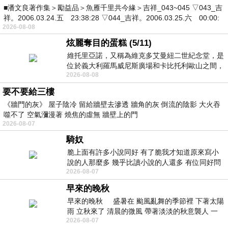
■潘文良著作集＞勵益品＞魚雁千里共今緣＞吉祥_043~045 ▽043_吉
祥。2006.03.24.五 23:38:28 ▽044_吉祥。2006.03.25.六 00:00:
2026-08-08
炫麗奪目的蛋糕 (5/11)
維托里亞諾，又稱為維克多艾曼紐二世紀念堂，是
位於義大利羅馬威尼斯廣場和卡比托利歐山之間，
2026-08-08
用以紀念統一義大利統一後的的第一位國
要不要給三樓
《牆門的灰》 屋子陰冷 留給牆壁去滲透 牆角的灰 倒流的陰影 大火吞
噬不了 空氣瀰漫著 燒焦的虛無 牆壁上的門
2026-08-07
騎奴
脆上面有許多小說同好 有了脆我才知道原來寫小
說的人那麼多 幾乎比讀小說的人還多 有位同好問
2026-08-07
了一個問題 她說為什麼高中文學獎的
早來的晚秋
早來的晚秋 盛暑在 颱風亂舞的季節裡 下著太陽
雨 立秋來了 清晨的微風 帶著淡淡的秋意襲人 一
2026-08-07
下子 又被赤