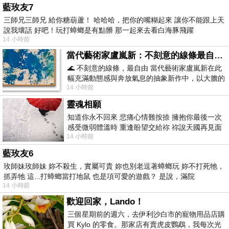
藍玫友7
三師兄三師兄 給你糖葫蘆！ 哈哈哈，把你的嘴糊起來 讓你不能跟上天
說我壞話 好吧！玩打蟑螂是有點髒 那一起來去看白海豚飛躍
14 小時前
當代藝術家盧嵐新：不刻意的線條最自由，讓色彩流動、筆觸自己說話
🌊 不刻意的線條，最自由 當代藝術家盧嵐新在此
幅充滿動態感與奔放氣息的抽象新作中，以大膽的
14 小時前
藍色顏料在白色畫布上揮灑、壓印與流淌
靈魂相願
知道你永不回來 悲痛心情難按捺 擁抱你最後一次
感受微弱體溫時 重逢盼望交給祢 祢說天國再見面
14 小時前
此刻忍淚說別離 他日靈魂再
藍玫友6
玫師妹玫師妹 妳不殺生，實屬可貴 妳也別老逗著蟑螂玩 妳不打死牠，
抓弄牠 這...打蟑螂當打地鼠 也是項可愛的遊戲？ 是說，滿院
14 小時前
歡迎回家，Lando！
三個星期前的週六，去伊利沙白市的寵物用品店購
買 Kylo 的零食。那家店有賣虎皮鸚鵡，我每次光