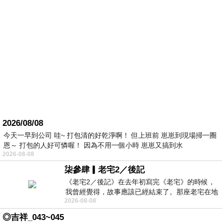
2026/08/08
今天一早到公司 哇~ 打包清的好乾淨啊！ 但上班前 崽崽到現場掃一圈
恩～ 打包的人好可憐喔！ 因為不用一個小時 崽崽又搞到水
2026-08-08
柒參肆▎老宅2／後記
《老宅2／後記》在去年初寫完《老宅》的時候，
我曾經覺得，故事應該已經結束了。那座老宅在地
2026-08-08
震中倒塌，七個人終於離開那片黑暗，
◎吉祥_043~045