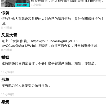
何欣純輔選，用各種尖酸刻薄的說詞批判盧秀燕，
8 小時前
罵她施政滿意度輸給陳其邁，甚至還說盧
假裝
假裝對他人有興趣和忽視他人對自己的這種假裝，是社會關係維持的主
因。
8 小時前
又見犬青
送上 「女孩 依賴」 https://youtu.be/o3NgmHjAHiE?
is=CCvsvJhSur12W4s1 壞習慣，非常不適合改，只會越來越依賴。
9 小時前
我害怕的
婚姻
維持關係的目的是合作，不要什麼事都講到感情。婚姻，亦如是。
10 小時前
形象
沒有能力的人最愛努力保持形象，
10 小時前
感覺