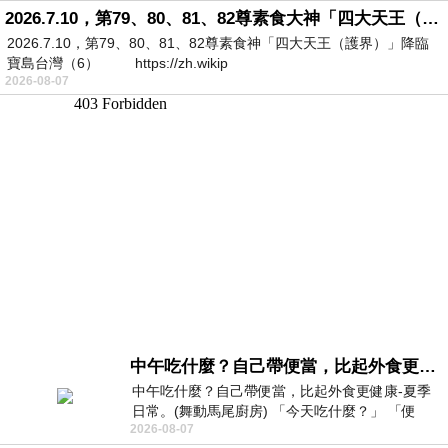
2026.7.10，第79、80、81、82尊素食大神「四大天王（護界）」降臨寶島台灣（6）
2026.7.10，第79、80、81、82尊素食神「四大天王（護界）」降臨
寶島台灣（6） https://zh.wikip
2026-08-07
中午吃什麼？自己帶便當，比起外食更健康-夏季日常。(舞動馬尾廚房)
中午吃什麼？自己帶便當，比起外食更健康-夏季
日常。(舞動馬尾廚房) 「今天吃什麼？」 「便
2026-08-07
當？麵？還是炒飯？」 每天都在選擇