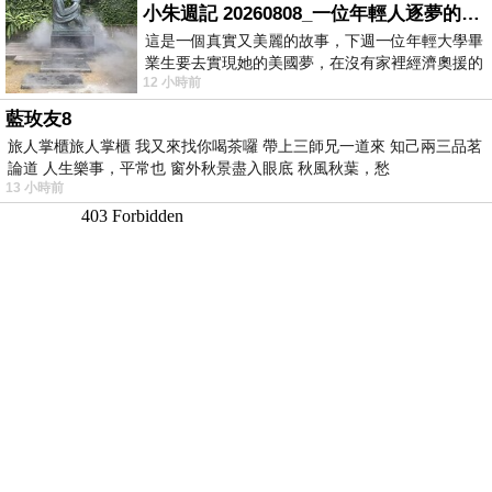
小朱週記 20260808_一位年輕人逐夢的真實故事
這是一個真實又美麗的故事，下週一位年輕大學畢
業生要去實現她的美國夢，在沒有家裡經濟奧援的
12 小時前
情況下，靠著自我努力工作累積出國基
藍玫友8
旅人掌櫃旅人掌櫃 我又來找你喝茶囉 帶上三師兄一道來 知己兩三品茗
論道 人生樂事，平常也 窗外秋景盡入眼底 秋風秋葉，愁
13 小時前