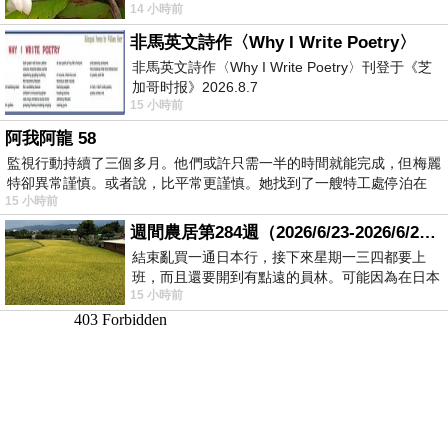
14 小時前
顧都會去看一下。他們偶爾會引進 C
非馬英文詩作〈Why I Write Poetry〉
非馬英文詩作〈Why I Write Poetry〉刊登于《芝
加哥时报》2026.8.7
15 小時前
阿我阿龍 58
監視行動持續了三個多月。他們或許只需一半的時間就能完成，但梅麗
特卻異常謹慎。或者說，比平常更謹慎。她找到了一艘特工處停泊在
15 小時前
週間農居第284週（2026/6/23-2026/6/24) 夏至 金黃稻浪洋溢豐收喜悅
結束亂買一通日本行，接下來星期一三四都要上
班，而且還要開到有點遠的員林。可能因為在日本
15 小時前
花不少錢，星期一出門上班時，心裡沒有一