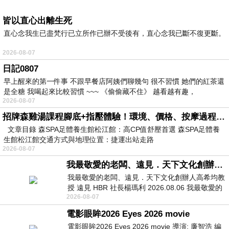
皆以直心出離生死
直心念我生已盡梵行已立所作已辦不受後有，直心念我已斷不復更斷。
2026-08-07
日記0807
早上醒來的第一件事 不跟早餐店阿姨們聊幾句 很不習慣 她們的紅茶還
是全糖 我喝起來比較習慣 ~~~ 《偷偷藏不住》 越看越有趣，
2026-08-07
招牌森雞湯課程腳底+指壓體驗！環境、價格、按摩過程全紀錄，森SPA足體養生館松江館最新價格表
文章目錄 森SPA足體養生館松江館：高CP值舒壓首選 森SPA足體養
生館松江館交通方式與地理位置：捷運出站走路
2026-08-07
我最敬愛的老闆、遠見．天下文化創辦人高希均教授
我最敬愛的老闆、遠見．天下文化創辦人高希均教
授 遠見 HBR 社長楊瑪利 2026.08.06 我最敬愛的
2026-08-07
老闆、遠見．天下文化創辦人高希均教
電影眼眸2026 Eyes 2026 movie
電影眼眸2026 Eyes 2026 movie 導演: 廉智浩 編