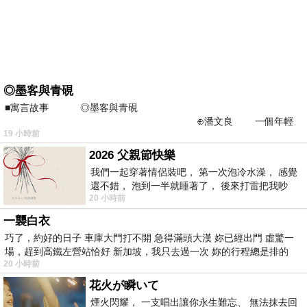
◎墨客與青硯
■寓言故事 ◎墨客與青硯
⊕潘文良 一個年輕
19 小時前
的墨客，在京城的古玩肆裡
2026 父親節快樂
我們一起穿著情侶裝吧， 第一次泡冷水澡， 感覺
還不錯， 泡到一半就睡著了， 後來打雷把我吵
20 小時前
醒， 手
一襲白衣
巧了，約好的日子 車庫大門打不開 急得滿頭大漢 妳已經出門 虛驚一
場，趕到高鐵左營站恰好 新加坡，我只去過一次 妳的行程總是排的
20 小時前
花火が瞬いて
煙火閃耀， 一支唱出讓你永生難忘、 無法抹去回