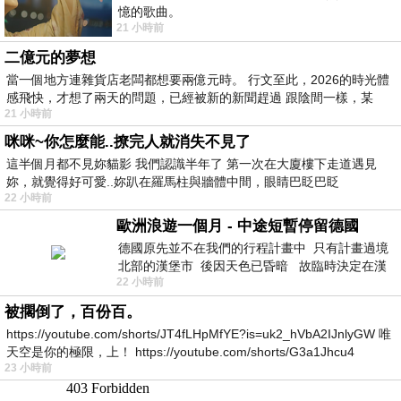
憶的歌曲。
21 小時前
二億元的夢想
當一個地方連雜貨店老闆都想要兩億元時。 行文至此，2026的時光體
感飛快，才想了兩天的問題，已經被新的新聞趕過 跟陰間一樣，某
21 小時前
咪咪~你怎麼能..撩完人就消失不見了
這半個月都不見妳貓影 我們認識半年了 第一次在大廈樓下走道遇見
妳，就覺得好可愛..妳趴在羅馬柱與牆體中間，眼睛巴眨巴眨
22 小時前
歐洲浪遊一個月 - 中途短暫停留德國
德國原先並不在我們的行程計畫中 只有計畫過境
北部的漢堡市 後因天色已昏暗 故臨時決定在漢
22 小時前
堡市吃晚餐和過夜
被擱倒了，百份百。
https://youtube.com/shorts/JT4fLHpMfYE?is=uk2_hVbA2IJnlyGW 唯
天空是你的極限，上！ https://youtube.com/shorts/G3a1Jhcu4
23 小時前