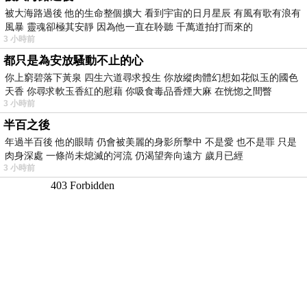
被大海路過後 他的生命整個擴大 看到宇宙的日月星辰 有風有歌有浪有
風暴 靈魂卻極其安靜 因為他一直在聆聽 千萬道拍打而來的
3 小時前
都只是為安放騷動不止的心
你上窮碧落下黃泉 四生六道尋求投生 你放縱肉體幻想如花似玉的國色
天香 你尋求軟玉香紅的慰藉 你吸食毒品香煙大麻 在恍惚之間瞥
3 小時前
半百之後
年過半百後 他的眼睛 仍會被美麗的身影所擊中 不是愛 也不是罪 只是
肉身深處 一條尚未熄滅的河流 仍渴望奔向遠方 歲月已經
3 小時前