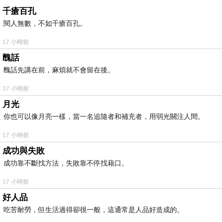
千瘡百孔
閱人無數，不如千瘡百孔。
17 小時前
醜話
醜話先講在前，麻煩就不會留在後。
17 小時前
月光
你也可以像月亮一樣，當一名追隨者和補充者，用弱光關注人間。
17 小時前
成功與失敗
成功靠不斷找方法，失敗靠不停找藉口。
17 小時前
好人品
吃苦耐勞，但生活過得卻很一般，這通常是人品好造成的。