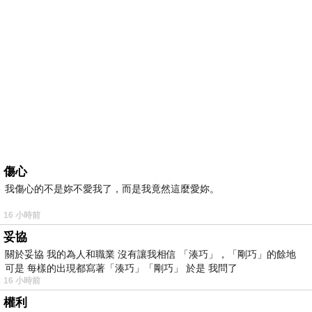
傷心
我傷心的不是妳不愛我了，而是我竟然這麼愛妳。
16 小時前
妥協
關於妥協 我的為人和職業 沒有讓我相信 「湊巧」，「剛巧」的餘地
可是 每樣的出現都寫著「湊巧」「剛巧」 於是 我問了
16 小時前
權利