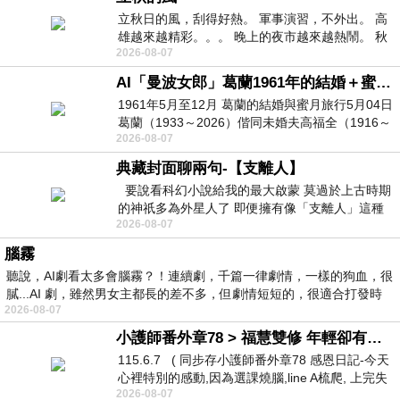
立秋日的風，刮得好熱。 軍事演習，不外出。 高
雄越來越精彩。。。 晚上的夜市越來越熱鬧。 秋
2026-08-07
天的風刮得很熱 夜遊消暑熱。。。
AI「曼波女郎」葛蘭1961年的結婚＋蜜月旅行 #戀上老電影 #葛蘭 #粟子
1961年5月至12月 葛蘭的結婚與蜜月旅行5月04日
葛蘭（1933～2026）偕同未婚夫高福全（1916～
2026-08-07
2004）乘郵輪赴倫敦6月15日於英國倫敦St.S
典藏封面聊兩句-【支離人】
要說看科幻小說給我的最大啟蒙 莫過於上古時期
的神祇多為外星人了 即便擁有像「支離人」這種
2026-08-07
驚世駭俗的神通法門 也未必讀
腦霧
聽說，AI劇看太多會腦霧？！連續劇，千篇一律劇情，一樣的狗血，很
膩...AI 劇，雖然男女主都長的差不多，但劇情短短的，很適合打發時
2026-08-07
小護師番外章78 > 福慧雙修 年輕卻有個老靈魂 ㄑ金剛經〉podcast
115.6.7 ( 同步存小護師番外章78 感恩日記-今天
心裡特別的感動,因為選課燒腦,line A梳爬, 上完失
2026-08-07
智課的她,特來傾