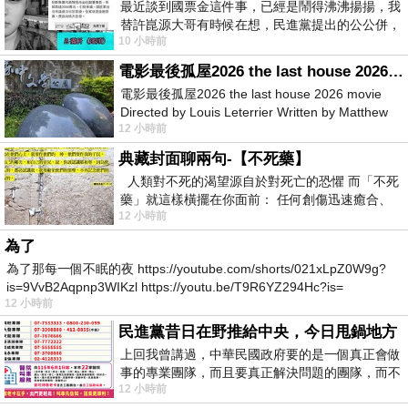
最近談到國票金這件事，已經是鬧得沸沸揚揚，我
替許崑源大哥有時候在想，民進黨提出的公公併，
10 小時前
其實就是想要國庫通黨庫，鬧出最大的醜
電影最後孤屋2026 the last house 2026 movie
電影最後孤屋2026 the last house 2026 movie
Directed by Louis Leterrier Written by Matthew
12 小時前
Robinson Starring Greta Lee Wa
典藏封面聊兩句-【不死藥】
人類對不死的渴望源自於對死亡的恐懼 而「不死
藥」就這樣橫擺在你面前： 任何創傷迅速癒合、
12 小時前
停止衰老、痛覺消失…堪
為了
為了那每一個不眠的夜 https://youtube.com/shorts/021xLpZ0W9g?
is=9VvB2Aqpnp3WIKzl https://youtu.be/T9R6YZ294Hc?is=
12 小時前
民進黨昔日在野推給中央，今日甩鍋地方
上回我曾講過，中華民國政府要的是一個真正會做
事的專業團隊，而且要真正解決問題的團隊，而不
12 小時前
是只會到處甩鍋的雙標團隊，最近民進黨