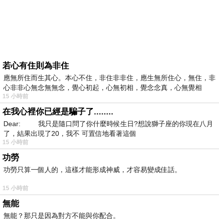
若心有住則為非住
應無所住而生其心。本心不住，非住非非住，應生無所住心，無住，非
心非非心無念無無念，覺心初起，心無初相，覺念念真，心無覺相
15 小時前
在我心裡你已經是騙子了........
Dear: 我只是隨口問了你什麼時候生日?想說獅子座的你現在八月
了，結果出現了20，我不 可置信地看著這個
15 小時前
功勞
功勞只算一個人的，這樣才能形成神威，才容易變成佳話。
15 小時前
無能
無能？那只是因為對方不能與你配合。