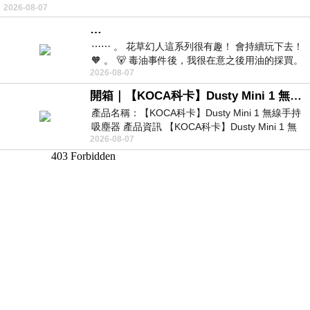
2026-08-07
…
⋯⋯ 。 花草幻人這系列很有趣！ 會持續玩下去！
🧡 。 🐻 毒油事件後，我很在意之後用油的採買。
2026-08-07
前天購買了我之前就很愛
開箱｜【KOCA科卡】Dusty Mini 1 無線手持吸塵器
產品名稱：【KOCA科卡】Dusty Mini 1 無線手持
吸塵器 產品資訊 【KOCA科卡】Dusty Mini 1 無
2026-08-07
線手持吸塵器評語： 能吸、能吹兼具兩