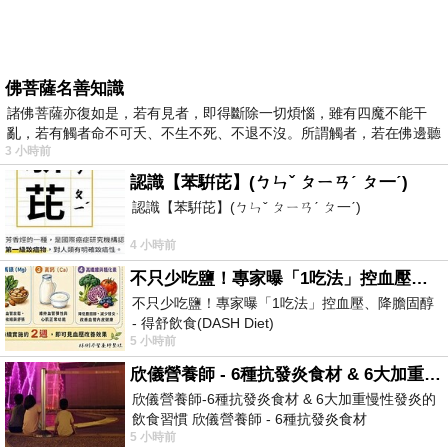
佛菩薩名善知識
諸佛菩薩亦復如是，若有見者，即得斷除一切煩惱，雖有四魔不能干
亂，若有觸者命不可夭、不生不死、不退不沒。所謂觸者，若在佛邊聽
3 小時前
受
認識【苯騈芘】(ㄅㄣˇ ㄆㄧㄢˊ ㄆ一ˊ)
認識【苯騈芘】(ㄅㄣˇ ㄆㄧㄢˊ ㄆ一ˊ)
4 小時前
不只少吃鹽！專家曝「1吃法」控血壓、降膽固醇 - 得舒飲食(DASH Diet)
不只少吃鹽！專家曝「1吃法」控血壓、降膽固醇
- 得舒飲食(DASH Diet)
5 小時前
https://www.facebook.com/dietitiansophia/posts/p
欣儀營養師 - 6種抗發炎食材 & 6大加重慢性發炎的飲食習慣
欣儀營養師-6種抗發炎食材 & 6大加重慢性發炎的
飲食習慣 欣儀營養師 - 6種抗發炎食材
5 小時前
https://www.facebook.com/photo/?fbid=147