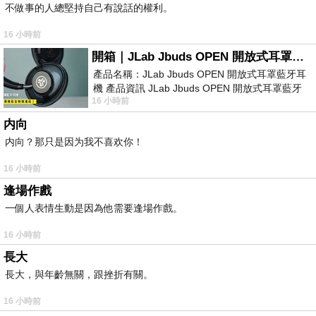
不做事的人總堅持自己有說話的權利。
16 小時前
開箱｜JLab Jbuds OPEN 開放式耳罩藍牙耳機 - 設計美學，輕巧、透氣、環境音全物理達成！
產品名稱：JLab Jbuds OPEN 開放式耳罩藍牙耳
機 產品資訊 JLab Jbuds OPEN 開放式耳罩藍牙
16 小時前
耳機評語：非常有特色，值得喜愛美型工
内向
内向？那只是因为我不喜欢你！
16 小時前
逢場作戲
一個人表情生動是因為他需要逢場作戲。
16 小時前
長大
長大，與年齡無關，跟挫折有關。
16 小時前