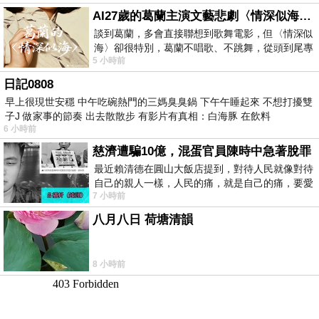
AI27歲的葛蘭主演文藝悲劇〈情深似海〉 #戀上老電影 #葛蘭 #粟子
談到葛蘭，多會直接聯想到歌舞電影，但〈情深似
海〉卻很特別，葛蘭不唱歌、不跳舞，從頭到尾專
5 小時前
心演戲。拍攝期間，經常工作超過12個鐘
日記0808
早上很現世安穩 中午吃碗熱門的三媽臭臭鍋 下午午睡起來 不想打擾雙
子J 做家事的節奏 出去散散步 有影片有真相：白海豚 在飲料
6 小時前
慈濟遭騙10億，混蛋官員陳時中急著脫罪
最近賴清德在圓山大飯店提到，對待人民就像對待
自己的親人一樣，人民的痛，就是自己的痛，要愛
7 小時前
民如親，說的這麼好聽，實際上根本沒做
八月八日 荷塘清韻
8 小時前