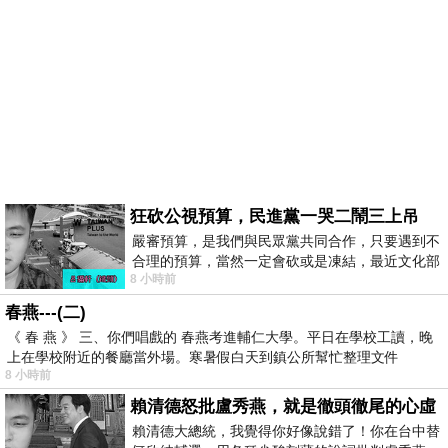
狂砍公視預算，民進黨一哭二鬧三上吊
嚴審預算，是我們與民眾黨共同合作，只要遇到不
合理的預算，當然一定會砍或是凍結，最近文化部
8 小時前
要編列公視和Taiwan plus預算，在110年
春燕---(二)
《 春 燕 》 三、你們唱戲的 春燕考進輔仁大學。平日在學校工讀，晚
上在學校附近的餐廳當外場。寒暑假白天到鎮公所幫忙整理文件
8 小時前
賴清德怒批盧秀燕，就是徹頭徹尾的心虛
賴清德大總統，我覺得你好像說錯了！你在台中替