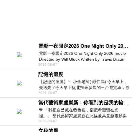
電影一夜限定2026 One Night Only 2026 movie
電影一夜限定2026 One Night Only 2026 movie
Directed by Will Gluck Written by Travis Braun
2026-08-07
Starring Monica Barbaro
記憶的溫度
【記憶的溫度】～ 小金老師( 嚴仁鴻) 今天早上，
先送走了今天早上從北投來參觀的三台遊覽車，原
2026-08-07
以為展場已經差不多要安靜下來，卻發
當代藝術家盧嵐新：你看到的是我的輪廓，還是你的故事？——藏在藍色裡的希望與光
💙 「我把自己藏在藍色裡，卻把希望留在光
裡。」 當代藝術家盧嵐新在此幅兼具童趣靈動與
2026-08-07
抽象韻味的新作中，用湛藍的羽翼般色塊包覆著
立秋的風