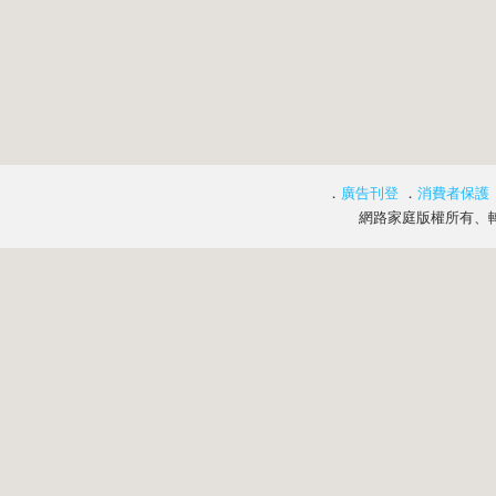
．
廣告刊登
．
消費者保護
網路家庭版權所有、轉載必究 