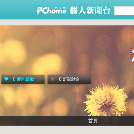
0
0
愛的鼓勵
訂閱站台
首頁