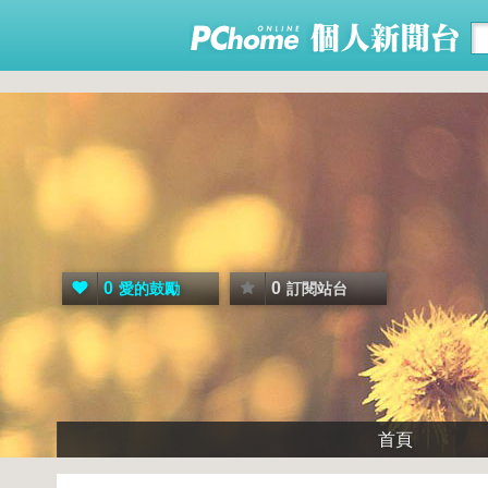
0
0
愛的鼓勵
訂閱站台
首頁