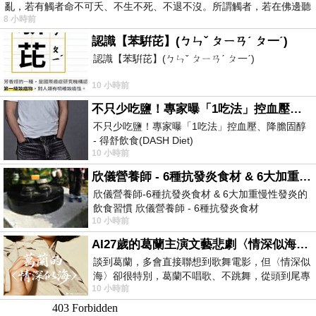
亂，若有觸者命不可夭、不生不死、不退不沒。所謂觸者，若在佛邊聽
8 小時前
受
認識【苯騈芘】(ㄅㄣˇ ㄆㄧㄢˊ ㄆ一ˊ)
認識【苯騈芘】(ㄅㄣˇ ㄆㄧㄢˊ ㄆ一ˊ)
10 小時前
不只少吃鹽！專家曝「1吃法」控血壓、降膽固醇 - 得舒飲食(DASH Diet)
不只少吃鹽！專家曝「1吃法」控血壓、降膽固醇
- 得舒飲食(DASH Diet)
10 小時前
https://www.facebook.com/dietitiansophia/posts/p
欣儀營養師 - 6種抗發炎食材 & 6大加重慢性發炎的飲食習慣
欣儀營養師-6種抗發炎食材 & 6大加重慢性發炎的
飲食習慣 欣儀營養師 - 6種抗發炎食材
10 小時前
https://www.facebook.com/photo/?fbid=147
AI27歲的葛蘭主演文藝悲劇〈情深似海〉 #戀上老電影 #葛蘭 #粟子
談到葛蘭，多會直接聯想到歌舞電影，但〈情深似
海〉卻很特別，葛蘭不唱歌、不跳舞，從頭到尾專
10 小時前
心演戲。拍攝期間，經常工作超過12個鐘