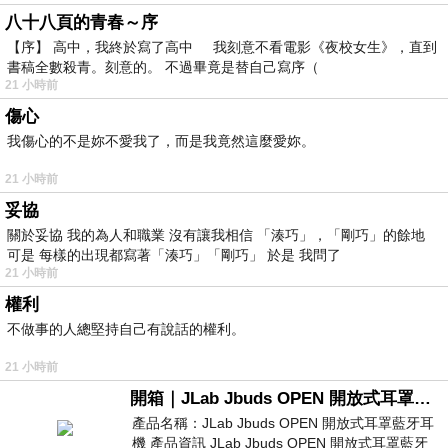
八十八頁的青春～序
【序】 高中，我終於寫了高中 我刻意不看電影《夜校女生》，直到
書稿全數殺青。刻意的。 不過畢竟是替自己寫序（
21 小時前
傷心
我傷心的不是妳不愛我了，而是我竟然這麼愛妳。
21 小時前
妥協
關於妥協 我的為人和職業 沒有讓我相信 「湊巧」，「剛巧」的餘地
可是 每樣的出現都寫著「湊巧」「剛巧」 於是 我問了
21 小時前
權利
不做事的人總堅持自己有說話的權利。
21 小時前
開箱｜JLab Jbuds OPEN 開放式耳罩藍牙耳機 - 設計美學，輕巧、透氣、環境音全物理達成！
產品名稱：JLab Jbuds OPEN 開放式耳罩藍牙耳
機 產品資訊 JLab Jbuds OPEN 開放式耳罩藍牙