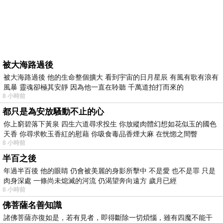
被大海路過後
被大海路過後 他的生命整個擴大 看到宇宙的日月星辰 有風有歌有浪有
風暴 靈魂卻極其安靜 因為他一直在聆聽 千萬道拍打而來的
8 小時前
都只是為安放騷動不止的心
你上窮碧落下黃泉 四生六道尋求投生 你放縱肉體幻想如花似玉的國色
天香 你尋求軟玉香紅的慰藉 你吸食毒品香煙大麻 在恍惚之間瞥
8 小時前
半百之後
年過半百後 他的眼睛 仍會被美麗的身影所擊中 不是愛 也不是罪 只是
肉身深處 一條尚未熄滅的河流 仍渴望奔向遠方 歲月已經
8 小時前
佛菩薩名善知識
諸佛菩薩亦復如是，若有見者，即得斷除一切煩惱，雖有四魔不能干