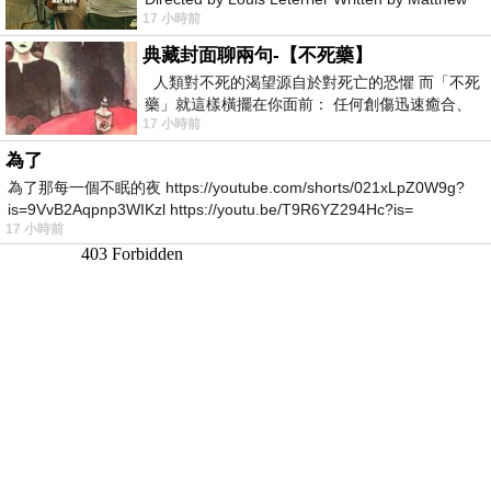
17 小時前
Robinson Starring Greta Lee Wa
典藏封面聊兩句-【不死藥】
人類對不死的渴望源自於對死亡的恐懼 而「不死
藥」就這樣橫擺在你面前： 任何創傷迅速癒合、
17 小時前
停止衰老、痛覺消失…堪
為了
為了那每一個不眠的夜 https://youtube.com/shorts/021xLpZ0W9g?
is=9VvB2Aqpnp3WIKzl https://youtu.be/T9R6YZ294Hc?is=
17 小時前