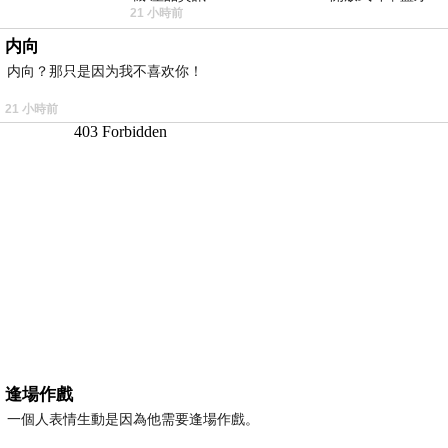
21 小時前
耳機評語：非常有特色，值得喜愛美型工
内向
内向？那只是因为我不喜欢你！
21 小時前
逢場作戲
一個人表情生動是因為他需要逢場作戲。