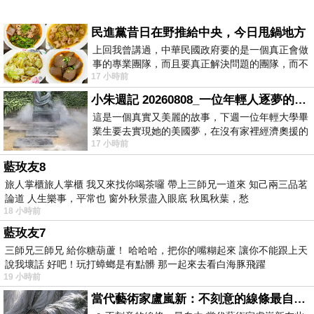
民進黨昔日在野推給中央，今日甩鍋地方
上回我曾講過，中華民國政府要的是一個真正會做
事的專業團隊，而且要真正解決問題的團隊，而不
17 小時前
是只會到處甩鍋的雙標團隊，最近民進黨
小朱週記 20260808_一位年輕人逐夢的真實故事
這是一個真實又美麗的故事，下週一位年輕大學畢
業生要去實現她的美國夢，在沒有家裡經濟奧援的
17 小時前
情況下，靠著自我努力工作累積出國基
藍玫友8
旅人掌櫃旅人掌櫃 我又來找你喝茶囉 帶上三師兄一道來 知己兩三品茗
論道 人生樂事，平常也 窗外秋景盡入眼底 秋風秋葉，愁
18 小時前
藍玫友7
三師兄三師兄 給你糖葫蘆！ 哈哈哈，把你的嘴糊起來 讓你不能跟上天
說我壞話 好吧！玩打蟑螂是有點髒 那一起來去看白海豚飛躍
19 小時前
當代藝術家盧嵐新：不刻意的線條最自由，讓色彩流動、筆觸自己說話