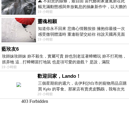
🌊 不刻意的線條，最自由 當代藝術家盧嵐新在此
幅充滿動態感與奔放氣息的抽象新作中，以大膽的
19 小時前
藍色顏料在白色畫布上揮灑、壓印與流淌
靈魂相願
知道你永不回來 悲痛心情難按捺 擁抱你最後一次
感受微弱體溫時 重逢盼望交給祢 祢說天國再見面
19 小時前
此刻忍淚說別離 他日靈魂再
藍玫友6
玫師妹玫師妹 妳不殺生，實屬可貴 妳也別老逗著蟑螂玩 妳不打死牠，
抓弄牠 這...打蟑螂當打地鼠 也是項可愛的遊戲？ 是說，滿院
19 小時前
歡迎回家，Lando！
三個星期前的週六，去伊利沙白市的寵物用品店購
買 Kylo 的零食。那家店有賣虎皮鸚鵡，我每次光
20 小時前
顧都會去看一下。他們偶爾會引進 C