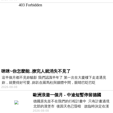
咪咪~你怎麼能..撩完人就消失不見了
這半個月都不見妳貓影 我們認識半年了 第一次在大廈樓下走道遇見
妳，就覺得好可愛..妳趴在羅馬柱與牆體中間，眼睛巴眨巴眨
2026-08-08
歐洲浪遊一個月 - 中途短暫停留德國
德國原先並不在我們的行程計畫中 只有計畫過境
北部的漢堡市 後因天色已昏暗 故臨時決定在漢
2026-08-08
堡市吃晚餐和過夜