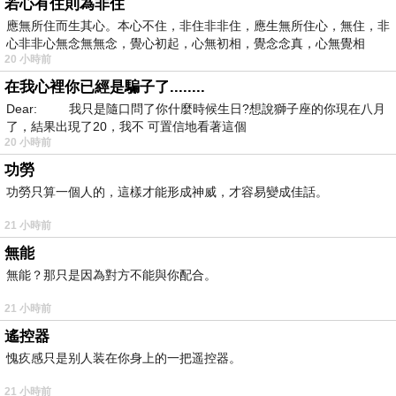
若心有住則為非住
應無所住而生其心。本心不住，非住非非住，應生無所住心，無住，非
心非非心無念無無念，覺心初起，心無初相，覺念念真，心無覺相
20 小時前
在我心裡你已經是騙子了........
Dear: 我只是隨口問了你什麼時候生日?想說獅子座的你現在八月
了，結果出現了20，我不 可置信地看著這個
20 小時前
功勞
功勞只算一個人的，這樣才能形成神威，才容易變成佳話。
21 小時前
無能
無能？那只是因為對方不能與你配合。
21 小時前
遙控器
愧疚感只是别人装在你身上的一把遥控器。
21 小時前