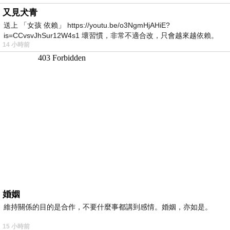
又見犬青
送上 「女孩 依賴」 https://youtu.be/o3NgmHjAHiE?
is=CCvsvJhSur12W4s1 壞習慣，非常不適合改，只會越來越依賴。
14 小時前
我害怕的
婚姻
維持關係的目的是合作，不要什麼事都講到感情。婚姻，亦如是。
15 小時前