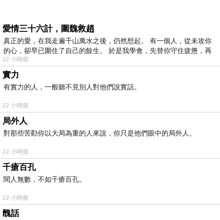
愛情三十六計，圍魏救趙
真正的愛，在我走遍千山萬水之後，仍然想起。 有一個人，從未攻你
的心，卻早已圍住了自己的餘生。 於是我學會，先替你守住疲憊，再
22 小時前
實力
有實力的人，一般聽不見別人對他們說實話。
22 小時前
局外人
對那些苦勸你以大局為重的人來說，你只是他們眼中的局外人。
22 小時前
千瘡百孔
閱人無數，不如千瘡百孔。
22 小時前
醜話