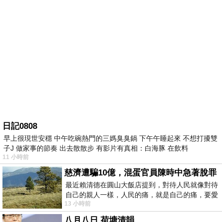
日記0808
早上很現世安穩 中午吃碗熱門的三媽臭臭鍋 下午午睡起來 不想打擾雙
子J 做家事的節奏 出去散散步 有影片有真相：白海豚 在飲料
11 小時前
慈濟遭騙10億，混蛋官員陳時中急著脫罪
最近賴清德在圓山大飯店提到，對待人民就像對待
自己的親人一樣，人民的痛，就是自己的痛，要愛
13 小時前
民如親，說的這麼好聽，實際上根本沒做
八月八日 荷塘清韻