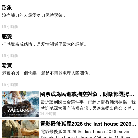
形象
沒有能力的人最愛努力保持形象，
15 小時前
感覺
把感覺當成感情，是愛情關係里最大的誤解。
15 小時前
老實
老實的另一個含義，就是不精於處理人際關係。
15 小時前
國票成為民進黨掏空對象，財政部選擇性失憶
最近談到國票金這件事，已經是鬧得沸沸揚揚，我
替許崑源大哥有時候在想，民進黨提出的公公併，
16 小時前
其實就是想要國庫通黨庫，鬧出最大的醜
電影最後孤屋2026 the last house 2026 movie
電影最後孤屋2026 the last house 2026 movie
Directed by Louis Leterrier Written by Matthew