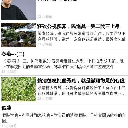
13 小時前
狂砍公視預算，民進黨一哭二鬧三上吊
嚴審預算，是我們與民眾黨共同合作，只要遇到不
合理的預算，當然一定會砍或是凍結，最近文化部
13 小時前
要編列公視和Taiwan plus預算，在110年
春燕---(二)
《 春 燕 》 三、你們唱戲的 春燕考進輔仁大學。平日在學校工讀，晚
上在學校附近的餐廳當外場。寒暑假白天到鎮公所幫忙整理文件
13 小時前
賴清德怒批盧秀燕，就是徹頭徹尾的心虛
賴清德大總統，我覺得你好像說錯了！你在台中替
何欣純輔選，用各種尖酸刻薄的說詞批判盧秀燕，
13 小時前
罵她施政滿意度輸給陳其邁，甚至還說盧
假裝
假裝對他人有興趣和忽視他人對自己的這種假裝，是社會關係維持的主
因。
13 小時前