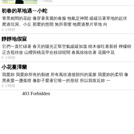
7 小時前
版；目前官網上只剩澳洲商店AU STORE
初春的草地遇ㄧ小蛇
青黑相間的花紋 像穿著美麗的春服 牠氣定神閒 緩緩沿著草地的起伏
爬過坑洞、小丘 那麼的悠閒 無所畏懼 牠爬過整片草地 向
8 小時前
靜靜地假寐
它們一直忙碌著 春天的陽光正幫空氣緩緩加溫 樹木催吐著新枒 檸檬樹
正含苞待放 山櫻與桃花早在枝頭喧鬧 春風徐徐吹著 花園中花
8 小時前
小花蔓澤蘭
我愛妳 我愛妳所有的裂縫 所有風吹過後顫抖的葉脈 我愛妳的柔弱 像
黑夜愛一盞孤燈 像影子愛著它唯一的形狀 所以我靠近妳 一
8 小時前