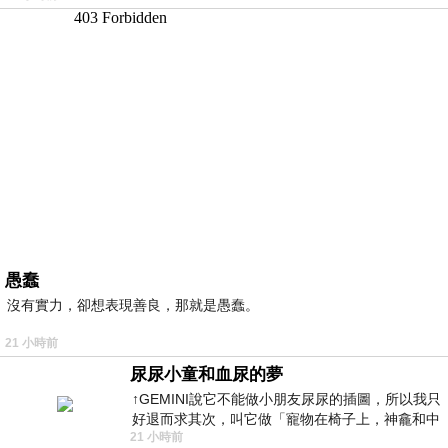
愚蠢
沒有實力，卻想表現善良，那就是愚蠢。
21 小時前
尿尿小童和血尿的夢
↑GEMINI說它不能做小朋友尿尿的插圖，所以我只
好退而求其次，叫它做「寵物在椅子上，神龕和中
21 小時前
年人臉孔」的畫了。 六月底