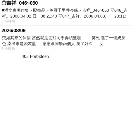
◎吉祥_046~050
■潘文良著作集＞勵益品＞魚雁千里共今緣＞吉祥_046~050 ▽046_吉
祥。2006.04.02.日 08:21:40 ▽047_吉祥。2006.04.03.一 23:11:
5 小時前
2026/08/09
突如其來的休假 當然就是去找同學弄頭髮啦！ 笑死 選了一個奶灰
色 染出來是淺灰藍 崽崽跟同學兩個人 笑了好久 反
5 小時前