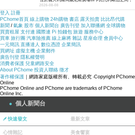
2026-08-08
用以紀念統一義大利統一後的的第一位國
登入
註冊
PChome首頁
線上購物
24h購物
書店
露天拍賣
比比昂代購
新聞
/
氣象
股市
個人新聞台
廣告刊登
加入聯播網
全球購物
買賣租屋
支付連
國際連
Pi 拍錢包
旅遊
服務中心
買車
旅行團
汽車險推薦
線上麻將
雜誌
星座命理
會員中心
一元簡訊
直播達人
數位憑證
企業簡訊
買網址
虛擬主機
企業郵件
廣告刊登
隱私權聲明
消費者保護
兒童網路安全
About PChome
投資人聯絡
徵才
著作權保護
｜網路家庭版權所有、轉載必究
‧Copyright PChome
Online
PChome Online and PChome are trademarks of PChome
Online Inc.
個人新聞台
快速發文
最新文章
心情雜記
美食饗宴