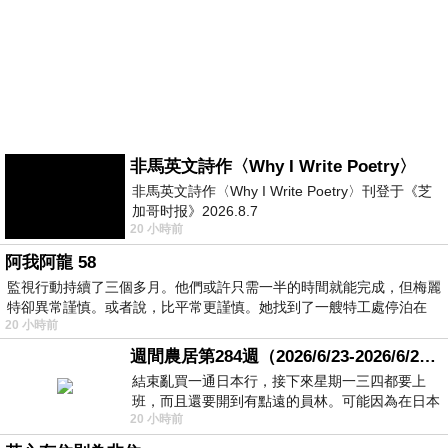
非馬英文詩作〈Why I Write Poetry〉
非馬英文詩作〈Why I Write Poetry〉刊登于《芝
加哥时报》2026.8.7
20 小時前
阿我阿龍 58
監視行動持續了三個多月。他們或許只需一半的時間就能完成，但梅麗
特卻異常謹慎。或者說，比平常更謹慎。她找到了一艘特工處停泊在
20 小時前
週間農居第284週（2026/6/23-2026/6/24) 夏至 金黃稻浪洋溢豐收喜悅
結束亂買一通日本行，接下來星期一三四都要上
班，而且還要開到有點遠的員林。可能因為在日本
20 小時前
花不少錢，星期一出門上班時，心裡沒有一