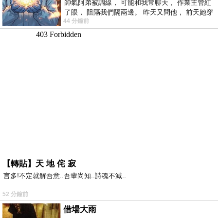
帥氣阿弟被調線， 可能和我常聊天， 作業主管紅
了眼， 阻隔我們隔兩邊。 昨天又問他， 前天她穿
44 分鐘前
什麼顏色衣服， 不經
【轉貼】天 地 侘 寂
言多!不定就解吾意..吾輩尚知..詩魂不滅..
52 分鐘前
借場大雨