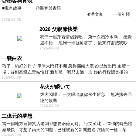
◎墨客與青硯
■寓言故事 ◎墨客與青硯
⊕潘文良 一個年輕
2026-08-08
的墨客，在京城的古玩肆裡
2026 父親節快樂
我們一起穿著情侶裝吧， 第一次泡冷水澡， 感覺
還不錯， 泡到一半就睡著了， 後來打雷把我吵
2026-08-08
醒， 手
一襲白衣
巧了，約好的日子 車庫大門打不開 急得滿頭大漢 妳已經出門 虛驚一
場，趕到高鐵左營站恰好 新加坡，我只去過一次 妳的行程總是排的
2026-08-08
花火が瞬いて
煙火閃耀， 一支唱出讓你永生難忘、 無法抹去回
憶的歌曲。
2026-08-08
二億元的夢想
當一個地方連雜貨店老闆都想要兩億元時。 行文至此，2026的時光體
感飛快，才想了兩天的問題，已經被新的新聞趕過 跟陰間一樣，某
2026-08-08