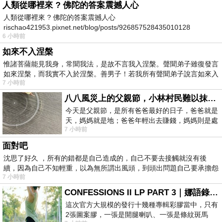
人類從哪裡來 ? 佛陀的答案震撼人心
人類從哪裡來 ? 佛陀的答案震撼人心
rischao421953.pixnet.net/blog/posts/926857528435010128
6 小時前
如來不入涅槃
惟諸菩薩能見我身，常聞我法，是故不言我入涅槃。聲聞弟子雖復發言
如來涅槃，而我實不入於涅槃。善男子！若我所有聲聞弟子說言如來入
7 小時前
八八風災上的父親節，小林村民難以抹滅的痛
今天是父親節，是所有爸爸最好的日子，爸爸就是
天，媽媽就是地；爸爸年輕出去賺錢，媽媽則是處
7 小時前
理家務，職業不分高低貴賤，只有人品才
面對吧
沈思了好久 ，所有的錯都是自己造成的，自己不要去接觸就沒有後
續，因為自己不知輕重，以為無所謂出風頭，到頭出問題自己要承擔怨
7 小時前
不
CONFESSIONS II LP PART 3｜娜語錄II LP PART 3
這次官方大規模的發行十幾種專輯彩膠當中，只有
2張圖案膠，一張是開腿喇叭、一張是條紋斑馬