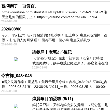
被擱倒了，百份百。
https://youtube.com/shorts/JT4fLHpMfYE?is=uk2_hVbA2IJnlyGW 唯
天空是你的極限，上！ https://youtube.com/shorts/G3a1Jhcu4
2026-08-08
2026/08/08
今天一早到公司 哇~ 打包清的好乾淨啊！ 但上班前 崽崽到現場掃一圈
恩～ 打包的人好可憐喔！ 因為不用一個小時 崽崽又搞到水
2026-08-08
柒參肆▎老宅2／後記
《老宅2／後記》在去年初寫完《老宅》的時候，
我曾經覺得，故事應該已經結束了。那座老宅在地
2026-08-08
震中倒塌，七個人終於離開那片黑暗，
◎吉祥_043~045
■潘文良著作集＞勵益品＞魚雁千里共今緣＞吉祥_043~045 ▽043_吉
祥。2006.03.24.五 23:38:28 ▽044_吉祥。2006.03.25.六 00:00:
2026-08-08
炫麗奪目的蛋糕 (5/11)
維托里亞諾，又稱為維克多艾曼紐二世紀念堂，是
位於義大利羅馬威尼斯廣場和卡比托利歐山之間，