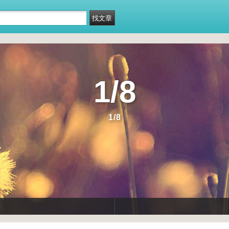
1/8
1/8