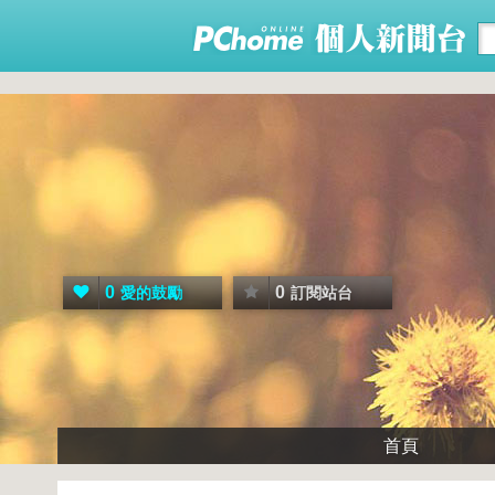
0
0
愛的鼓勵
訂閱站台
首頁