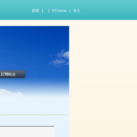
|
|
|
新聞
PChome
登入
訂閱站台