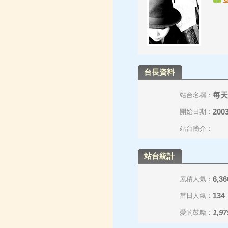
台長資料
每天
站台名稱：
2003
開始日期：
站台簡介：
站台統計
6,36
累積人氣：
134
當日人氣：
1,97
愛的鼓勵：