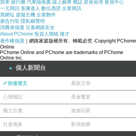
買車
旅行團
汽車險推薦
線上麻將
雜誌
星座命理
會員中心
一元簡訊
直播達人
數位憑證
企業簡訊
買網址
虛擬主機
企業郵件
廣告刊登
隱私權聲明
消費者保護
兒童網路安全
About PChome
投資人聯絡
徵才
著作權保護
｜網路家庭版權所有、轉載必究
‧Copyright PChome
Online
PChome Online and PChome are trademarks of PChome
Online Inc.
個人新聞台
快速發文
最新文章
心情雜記
美食饗宴
藝文欣賞
旅遊玩家
社會萬象
影視娛樂