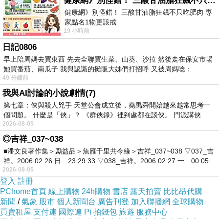
健康網》別怪錯！ 三酸甘油脂狂飆不只吃肥肉 專家點名1物更該戒
健康網》別怪錯！ 三酸甘油脂狂飆不只吃肥肉 專
家點名1物更該戒
19 小時前
https://health.ltn.com.tw/article/breakingnews/55
日記0806
早上陪周媽去買東西 先去全聯買生菜、山葵、沙拉 然後走在保安市場
她買番茄、南瓜子 我與認識的攤販大姊們打招呼 又被周媽唸：
49 分鐘前
我與AI討論的小說劇情(7)
第七章：俠與殺人兇手 天堂公會成立後，堯禹舜開始越來越常思考一
個問題。 什麼是「俠」？ 《群俠錄》裡到處都在談俠。 門派講俠
2026-08-05
◎吉祥_037~038
■潘文良著作集＞勵益品＞魚雁千里共今緣＞吉祥_037~038 ▽037_吉
祥。2006.02.26.日 23:29:33 ▽038_吉祥。2006.02.27.一 00:05:
2026-08-05
登入
註冊
PChome首頁
線上購物
24h購物
書店
露天拍賣
比比昂代購
新聞
/
氣象
股市
個人新聞台
廣告刊登
加入聯播網
全球購物
買賣租屋
支付連
國際連
Pi 拍錢包
旅遊
服務中心