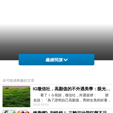
繼續閱讀
你可能感興趣的文章
IG徵信社，高顏值的不外遇美學：眼光太高也是一種防禦，為了證明我長得好看，我決定一輩子不外遇！
看了ＩＧ視頻，徵信社，外遇規律： 朋
友說：「為了證明自己高顏值，男帥女美的好看，
2026-08-05
且眼光高，我決定一輩子不外遇。」