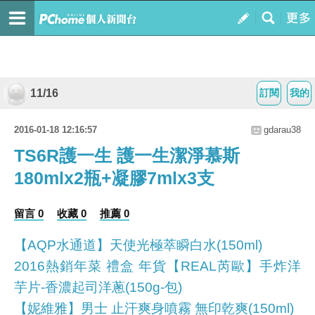
11/16
訂閱
我的
2016-01-18 12:16:57
gdarau38
TS6R護一生 護一生潔淨慕斯
180mlx2瓶+凝膠7mlx3支
留言 0
收藏 0
推薦 0
【AQP水通道】天使光極萃瞬白水(150ml)
2016熱銷年菜 禮盒 年貨【REAL芮歐】手炸洋
芋片-香濃起司洋蔥(150g-包)
【妮維雅】男士 止汗爽身噴霧 無印乾爽(150ml)