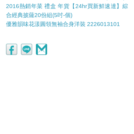
2016熱銷年菜 禮盒 年貨【24hr買新鮮速達】綜
合經典披薩20份組(5吋-個)
優雅韻味花漾圓領無袖合身洋裝 2226013101