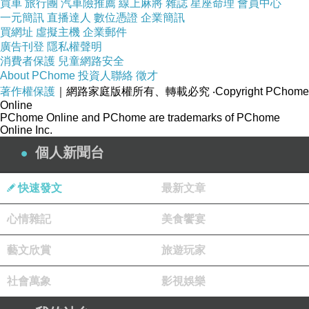
買車
旅行團
汽車險推薦
線上麻將
雜誌
星座命理
會員中心
一元簡訊
直播達人
數位憑證
企業簡訊
買網址
虛擬主機
企業郵件
廣告刊登
隱私權聲明
消費者保護
兒童網路安全
About PChome
投資人聯絡
徵才
著作權保護
｜網路家庭版權所有、轉載必究
‧Copyright PChome
Online
PChome Online and PChome are trademarks of PChome
Online Inc.
個人新聞台
快速發文
最新文章
心情雜記
美食饗宴
藝文欣賞
旅遊玩家
社會萬象
影視娛樂