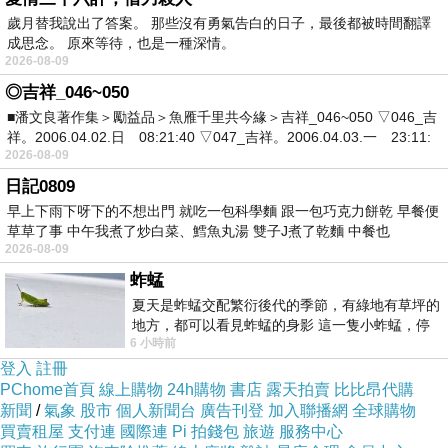
歲月替我說出了答案。 那些沒有勇氣告白的日子，最後都被時間翻譯
成思念。 原來等待，也是一種深情。
2026-08-09
◎吉祥_046~050
■潘文良著作集＞勵益品＞魚雁千里共今緣＞吉祥_046~050 ▽046_吉
祥。2006.04.02.日 08:21:40 ▽047_吉祥。2006.04.03.一 23:11:
2026-08-09
日記0809
早上下雨下呀下的不想出門 就吃一包科學麵 跟一包巧克力餅乾 早餐便
草草了事 中午我煮了炒白菜、鱈魚丸湯 雙子J煮了乾麵 中餐也
2026-08-09
蚱蜢
夏天是蚱蜢交配繁衍後代的季節，有綠地有草坪的
地方，都可以看見蚱蜢的身影 這一隻小蚱蜢，停
6 小時前
在車頂上，怎麼樣小心驅趕，都無動
登入
註冊
PChome首頁
線上購物
24h購物
書店
露天拍賣
比比昂代購
新聞
/
氣象
股市
個人新聞台
廣告刊登
加入聯播網
全球購物
買賣租屋
支付連
國際連
Pi 拍錢包
旅遊
服務中心