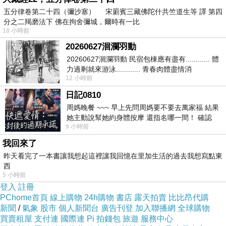
五分律卷第二十四（彌沙塞） 宋罽賓三藏佛陀什共竺道生等 譯 第四
分之二羯磨法下 佛在拘舍彌城，爾時有一比
18 小時前
20260627洄瀾羽動
20260627洄瀾羽動 民宿包棟應有盡有............ 體
力過剩就來游泳............ 青春肉體盡情消
12 小時前
磨............ 晚餐不必
日記0810
周媽晚餐 ~~~ 早上先問周媽要不要去萬家福 結果
她主動說幫她約身體按摩 還指名哪一間！ 確認
9 小時前
後，我的腦袋才運轉起來 預約對
我回來了
昨天看完了一本書讓我想起這裡讓我回憶在里加生活的過去我想寫點東
西
5 小時前
登入
註冊
PChome首頁
線上購物
24h購物
書店
露天拍賣
比比昂代購
新聞
/
氣象
股市
個人新聞台
廣告刊登
加入聯播網
全球購物
買賣租屋
支付連
國際連
Pi 拍錢包
旅遊
服務中心