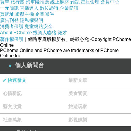
買車
旅行團
汽車險推薦
線上麻將
雜誌
星座命理
會員中心
一元簡訊
直播達人
數位憑證
企業簡訊
買網址
虛擬主機
企業郵件
廣告刊登
隱私權聲明
消費者保護
兒童網路安全
About PChome
投資人聯絡
徵才
著作權保護
｜網路家庭版權所有、轉載必究
‧Copyright PChome
Online
PChome Online and PChome are trademarks of PChome
Online Inc.
個人新聞台
快速發文
最新文章
心情雜記
美食饗宴
藝文欣賞
旅遊玩家
社會萬象
影視娛樂