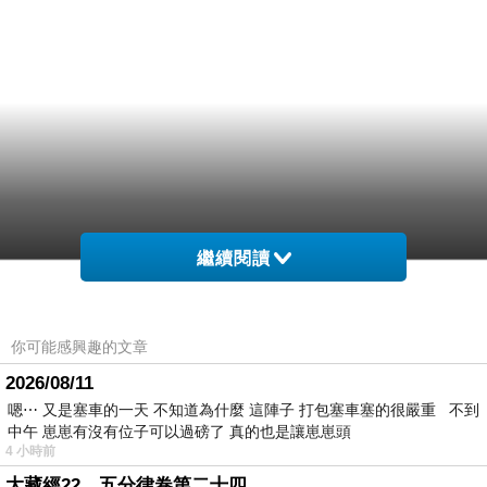
繼續閱讀
你可能感興趣的文章
2026/08/11
嗯⋯ 又是塞車的一天 不知道為什麼 這陣子 打包塞車塞的很嚴重 不到
中午 崽崽有沒有位子可以過磅了 真的也是讓崽崽頭
4 小時前
大藏經22，五分律卷第二十四