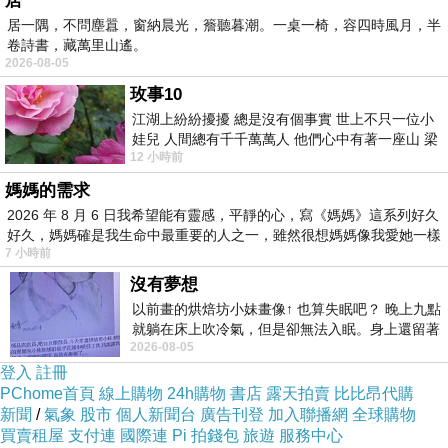
居
居一隅，不問塵囂，窗納晨光，簷聽暮潮。一桌一椅，容四時風月，半
卷詩書，藏萬里山遙。
2026-08-05
玫事10
江湖上紛紛擾擾 總是沒有個事實 世上不只一位小
娃兒 人間總有千千萬萬人 他們心中有著一座山 梁
12 小時前
山佛山泰華衡恆嵩 一山之高
媽媽的需求
2026 年 8 月 6 日我希望能有靈感，平靜的心，寫《媽媽》這系列好久
好久，媽媽確是我生命中最重要的人之一，雖然很想媽媽像我愛她一樣
7 小時前
沒有夢想
以前畫的烘焙坊小妹畫像↑ 也算失眠吧？ 晚上九點
就躺在床上吹冷氣，但是卻無法入眠。身上還留著
2026-08-05
四點多跑的六公里的疲
登入
註冊
PChome首頁
線上購物
24h購物
書店
露天拍賣
比比昂代購
新聞
/
氣象
股市
個人新聞台
廣告刊登
加入聯播網
全球購物
買賣租屋
支付連
國際連
Pi 拍錢包
旅遊
服務中心