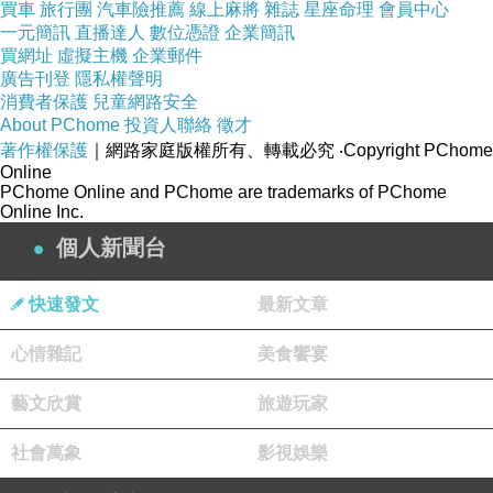
買車
旅行團
汽車險推薦
線上麻將
雜誌
星座命理
會員中心
一元簡訊
直播達人
數位憑證
企業簡訊
買網址
虛擬主機
企業郵件
廣告刊登
隱私權聲明
消費者保護
兒童網路安全
About PChome
投資人聯絡
徵才
著作權保護
｜網路家庭版權所有、轉載必究
‧Copyright PChome
Online
PChome Online and PChome are trademarks of PChome
Online Inc.
個人新聞台
快速發文
最新文章
心情雜記
美食饗宴
藝文欣賞
旅遊玩家
社會萬象
影視娛樂