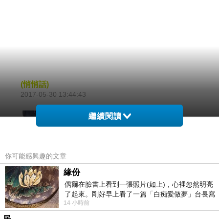
(悄悄話)
2017-05-30 13:44:43
繼續閱讀
藍心
2017-05-29 22:43:48
佳節愉快，開心吃肉粽 *^O^*
你可能感興趣的文章
版主回應
回 安 了 ; 藍 心
緣份
偶爾在臉書上看到一張照片(如上)，心裡忽然明亮
咱 也 回 妳 滿 滿 的 祝 福 .. 祝 福 妳 - 平 安 喜
了起來。剛好早上看了一篇「白痴愛做夢」台長寫
樂
14 小時前
的貼文，在回顧年輕時瘋狂愛上
2017-05-31 00:20:04