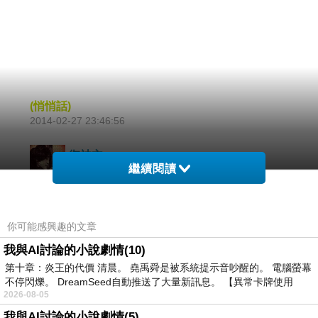
(悄悄話)
2014-02-27 23:46:56
御神主
繼續閱讀
2014-02-26 22:03:28
翠屏猶在梅香殞，風中徐徐松竹茵，
堂樓蘭馨今何在，詩情長伴松風頌，
你可能感興趣的文章
仙塵獨奏水龍吟，微微悠悠醉沉意，
我與AI討論的小說劇情(10)
第十章：炎王的代價 清晨。 堯禹舜是被系統提示音吵醒的。 電腦螢幕
塵丗浮華亦如夢，子夜幽歌訴衷情，
不停閃爍。 DreamSeed自動推送了大量新訊息。 【異常卡牌使用
2026-08-05
夜姍斕˙安華月˙安平˙立相˙月華流˙˙
我與AI討論的小說劇情(5)