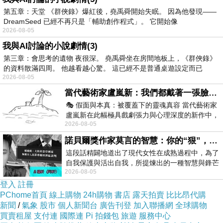
˙˙御神主˙˙詩仙˙夜 安安˙˙
第五章：天堂 《群俠錄》爆紅後，堯禹舜開始失眠。 因為他發現——
DreamSeed 已經不再只是「輔助創作程式」。 它開始像
˙˙今時養病中˙調心待重生˙˙
2026-08-05
我與AI討論的小說劇情(3)
版主回應
靜 心 養 病 為 妥 ~ 塵 祈 喜 樂 常 梭
第三章：會思考的遺物 夜很深。 堯禹舜坐在房間地板上，《群俠錄》
的資料散滿四周。 他越看越心驚。 這已經不是普通桌遊設定而已
御 神 手 筆 成 詩 ~ 子 夜 心 來 誠 收
2026-08-05
當代藝術家盧嵐新：我們都戴著一張臉，可真正的自己，總藏在那些被塗抹、被覆蓋的痕跡裡
風 堂 梅 香 雪 在 ~ 問 月 圓 缺 知 否
🎭 假面與本真：被覆蓋下的靈魂真容 當代藝術家
盧嵐新在此幅極具戲劇張力與心理深度的新作中，
平 安 喜 樂 是 福 ~ 安 寧 隨 曲 願 多 ... !
2026-08-05
運用質感豐富的紙材肌理、墨痕與大膽的
諾貝爾獎作家莫言的智慧：你的“狠”，才是最好的自我保護
咱 ; 祝 福 妳 ..早 日 安 康 ..夜 安 囉
這段話精闢地道出了現代女性在成熟過程中，為了
2014-02-26 23:21:08
自我保護與活出自我，所提煉出的一種智慧與鋒芒
2026-08-05
的平衡。 核心解讀與看法
登入
註冊
風 將
PChome首頁
線上購物
24h購物
書店
露天拍賣
比比昂代購
2014-02-25 22:23:09
新聞
/
氣象
股市
個人新聞台
廣告刊登
加入聯播網
全球購物
問聲好..也好 !
買賣租屋
支付連
國際連
Pi 拍錢包
旅遊
服務中心