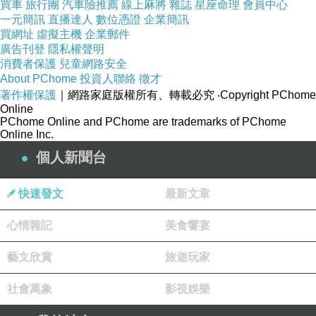
買車
旅行團
汽車險推薦
線上麻將
雜誌
星座命理
會員中心
塵子..夜安好眠
一元簡訊
直播達人
數位憑證
企業簡訊
買網址
虛擬主機
企業郵件
版主回應
廣告刊登
隱私權聲明
當 然 好 囉 ...!
消費者保護
兒童網路安全
晚安安嘿..風 老
About PChome
投資人聯絡
徵才
2014-02-26 00:16:05
著作權保護
｜網路家庭版權所有、轉載必究
‧Copyright PChome
Online
PChome Online and PChome are trademarks of PChome
Online Inc.
看更多回應
個人新聞台
快速發文
最新文章
心情雜記
美食饗宴
藝文欣賞
旅遊玩家
社會萬象
影視娛樂