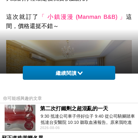
這次就訂了
「 小鎮漫漫 (Manman B&B) 」
這
間，價格還挺不錯～
繼續閱讀
你可能感興趣的文章
第二次打鐵劑之超混亂的一天
9:30 抵達公司車子停好位子 9:40 從公司騎腳踏車
抵達台安醫院 10:10 聽取血液報告。原來我吃進
2026-08-06
去的 B12 彌可保並非沒有吸收而是超
▲ 小鎮漫漫 (Manman B&B) 實景圖