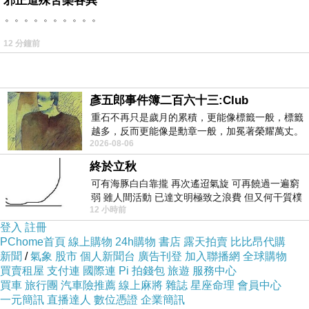
邪正道殊苦樂各異
。。。。。。。。。。
有關於訂房，我個人建議是
12 分鐘前
決定哪家以後快點下訂！
彥五郎事件簿二百六十三:Club
像這次的話上網找了一下
小鎮漫漫 (Manman
重石不再只是歲月的累積，更能像標籤一般，標籤
B&B)
的評價還不差～
越多，反而更能像是勳章一般，加冕著榮耀萬丈。
2026-08-06
習慣一如縱容，成了再難輕輕放下的罪證
就儘快衝下去！以免到時候訂不到就哭哭了(尤其
終於立秋
可有海豚白白靠攏 再次遙迢氣旋 可再饒過一遍窮
是旅遊旺季更要注意)
弱 雖人間活動 已達文明極致之浪費 但又何干質樸
12 小時前
者 只能白白陪葬
而且在
HOTELS.COM
訂的話訂貴了還能退價
登入
註冊
PChome首頁
線上購物
24h購物
書店
露天拍賣
比比昂代購
差！沒在怕的！（這點超棒！）
新聞
/
氣象
股市
個人新聞台
廣告刊登
加入聯播網
全球購物
買賣租屋
支付連
國際連
Pi 拍錢包
旅遊
服務中心
買車
旅行團
汽車險推薦
線上麻將
雜誌
星座命理
會員中心
另外我有找到一些
優惠折扣碼！
一元簡訊
直播達人
數位憑證
企業簡訊