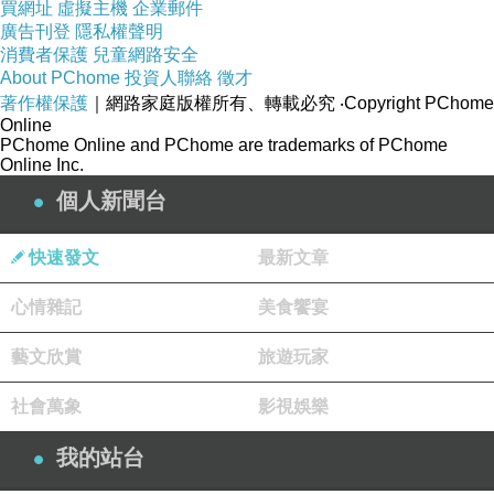
買網址
虛擬主機
企業郵件
廣告刊登
隱私權聲明
可能剛好適用喔！請多加利用！
消費者保護
兒童網路安全
About PChome
投資人聯絡
徵才
有關 小鎮漫漫 (Manman B&B) 的房間介紹在下
著作權保護
｜網路家庭版權所有、轉載必究
‧Copyright PChome
Online
面
PChome Online and PChome are trademarks of PChome
Online Inc.
個人新聞台
如果有興趣到這附近玩的，不妨可以看看！
快速發文
最新文章
↓↓↓保證最便宜！定貴退價差↓↓↓
心情雜記
美食饗宴
藝文欣賞
旅遊玩家
小鎮漫漫 (Manman B&B)
社會萬象
影視娛樂
我的站台